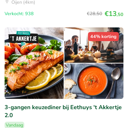
Oijen (4km)
€13
Verkocht: 938
€28
,50
,50
44% korting
3-gangen keuzediner bij Eethuys 't Akkertje
2.0
Vandaag