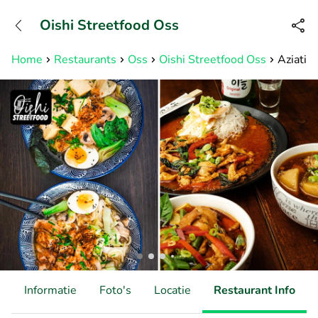
+31882050505
Oishi Streetfood Oss
Bereikbaar tot 23:00 uur
Home
Restaurants
Oss
Oishi Streetfood Oss
Aziatisc
d
Informatie
Foto's
Locatie
Restaurant Info