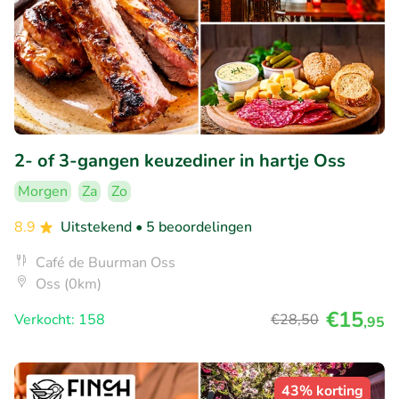
2- of 3-gangen keuzediner in hartje Oss
Morgen
Za
Zo
8.9
Uitstekend
• 5 beoordelingen
Café de Buurman Oss
Oss (0km)
€15
Verkocht: 158
€28
,50
,95
43% korting