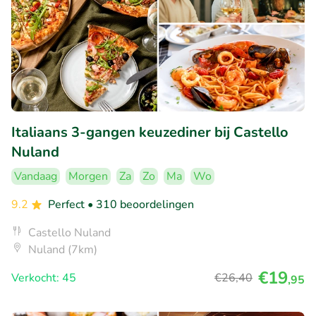
Italiaans 3-gangen keuzediner bij Castello
Nuland
Vandaag
Morgen
Za
Zo
Ma
Wo
9.2
Perfect
• 310 beoordelingen
Castello Nuland
Nuland (7km)
€19
Verkocht: 45
€26
,40
,95