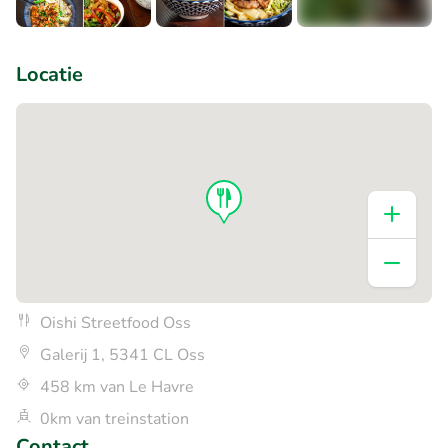
+4
Locatie
Oishi Streetfood Oss
Galerij 1, 5341 CL Oss
458 km van Le Havre
0km van treinstation
Contact