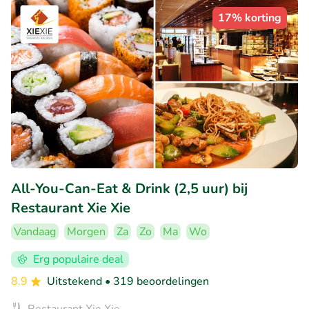
17% korting
All-You-Can-Eat & Drink (2,5 uur) bij
Restaurant Xie Xie
Vandaag
Morgen
Za
Zo
Ma
Wo
Erg populaire deal
8.9
Uitstekend
• 319 beoordelingen