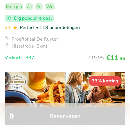
Morgen
Za
Zo
Wo
Erg populaire deal
9.5
Perfect
• 118 beoordelingen
Proeflokaal De Ruyter
Nistelrode (8km)
€11
Verkocht: 337
€19
,95
,95
33% korting
Reserveren
Ontdek
Zoeken
Boekingen
Menu