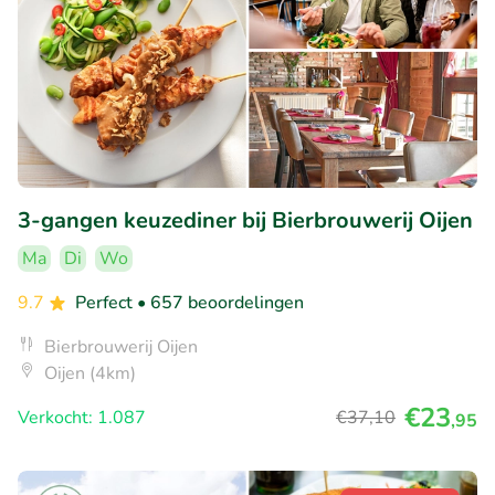
3-gangen keuzediner bij Bierbrouwerij Oijen
Ma
Di
Wo
9.7
Perfect
• 657 beoordelingen
Bierbrouwerij Oijen
Oijen (4km)
€23
Verkocht: 1.087
€37
,10
,95