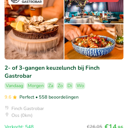
2- of 3-gangen keuzelunch bij Finch
Gastrobar
Vandaag
Morgen
Za
Zo
Di
Wo
9.6
Perfect
• 558 beoordelingen
Finch Gastrobar
Oss (0km)
€14
Verkocht: 548
€26
,05
,95