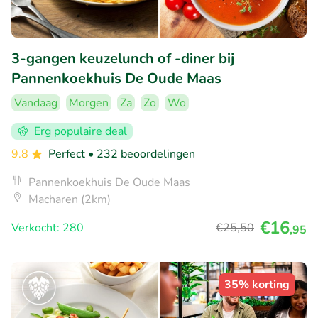
3-gangen keuzelunch of -diner bij
Pannenkoekhuis De Oude Maas
Vandaag
Morgen
Za
Zo
Wo
Erg populaire deal
9.8
Perfect
• 232 beoordelingen
Pannenkoekhuis De Oude Maas
Macharen (2km)
€16
Verkocht: 280
€25
,50
,95
35% korting