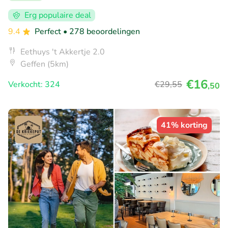
Erg populaire deal
9.4
Perfect
• 278 beoordelingen
Eethuys 't Akkertje 2.0
Geffen (5km)
€16
Verkocht: 324
€29
,55
,50
41% korting