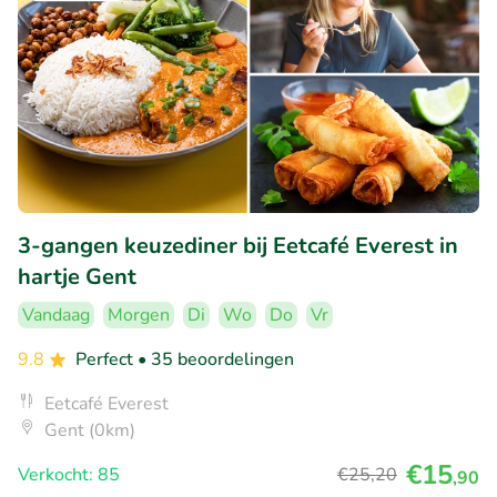
3-gangen keuzediner bij Eetcafé Everest in
hartje Gent
Vandaag
Morgen
Di
Wo
Do
Vr
9.8
Perfect
• 35 beoordelingen
Eetcafé Everest
Gent (0km)
€15
Verkocht: 85
€25
,20
,90