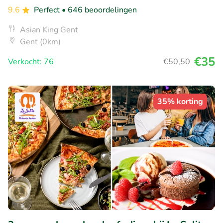
9.6
Perfect
• 646 beoordelingen
Asian King Gent
Gent (0km)
€35
Verkocht: 76
€50
,50
35% korting