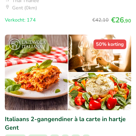
Thai Thanee
Gent (0km)
€26
Verkocht: 174
€42
,10
,90
50% korting
Italiaans 2-gangendiner à la carte in hartje
Gent