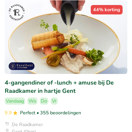
44% korting
4-gangendiner of -lunch + amuse bij De
Raadkamer in hartje Gent
Vandaag
Wo
Do
Vr
9.9
Perfect
• 355 beoordelingen
De Raadkamer
Gent (0km)