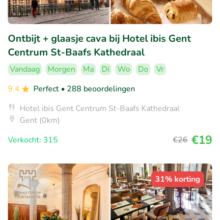
Ontbijt + glaasje cava bij Hotel ibis Gent
Centrum St-Baafs Kathedraal
Vandaag
Morgen
Ma
Di
Wo
Do
Vr
9.4
Perfect
• 288 beoordelingen
Hotel ibis Gent Centrum St-Baafs Kathedraal
Gent (0km)
€19
Verkocht: 315
€26
31% korting