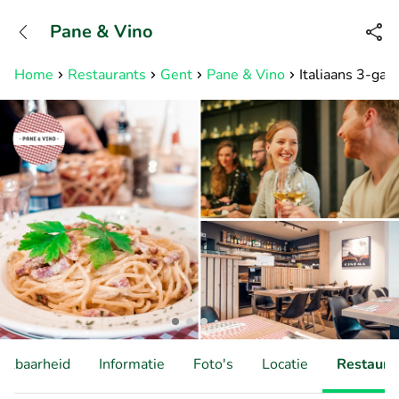
+31882050505
Pane & Vino
Bereikbaar tot 23:00 uur
Home
Restaurants
Gent
Pane & Vino
Italiaans 3-gang
hikbaarheid
Informatie
Foto's
Locatie
Restauran