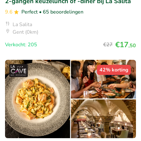
2-gangen keuzelunch of -diner bij La Salita
9.6
Perfect
• 65 beoordelingen
La Salita
Gent (0km)
€17
Verkocht: 205
€27
,50
42% korting