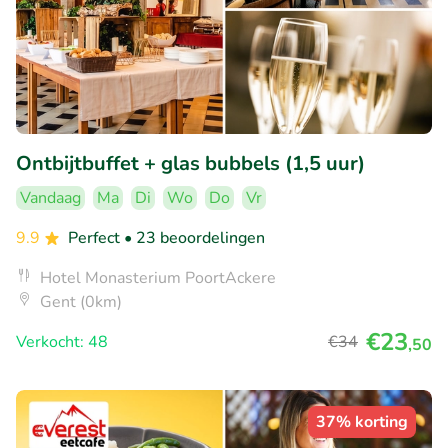
Ontbijtbuffet + glas bubbels (1,5 uur)
Vandaag
Ma
Di
Wo
Do
Vr
9.9
Perfect
• 23 beoordelingen
Hotel Monasterium PoortAckere
Gent (0km)
€23
Verkocht: 48
€34
,50
37% korting