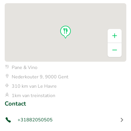
Pane & Vino
Nederkouter 9, 9000 Gent
310 km van Le Havre
1km van treinstation
Contact
+31882050505