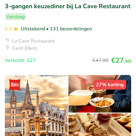
3-gangen keuzediner bij La Cave Restaurant
Vandaag
8.9
Uitstekend
• 131 beoordelingen
La Cave Restaurant
Gent (0km)
€27
Verkocht: 127
€47
,90
,90
27% korting