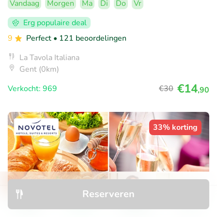
Vandaag
Morgen
Ma
Di
Do
Vr
Erg populaire deal
9
Perfect
• 121 beoordelingen
La Tavola Italiana
Gent (0km)
€14
Verkocht: 969
€30
,90
33% korting
Reserveren
Ontdek
Zoeken
Boekingen
Menu