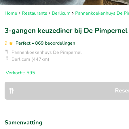
Home
Restaurants
Berlicum
Pannenkoekenhuys De Pi
3-gangen keuzediner bij De Pimpernel
9
Perfect
• 869 beoordelingen
Pannenkoekenhuys De Pimpernel
Berlicum (447km)
Verkocht: 595
Rese
Samenvatting