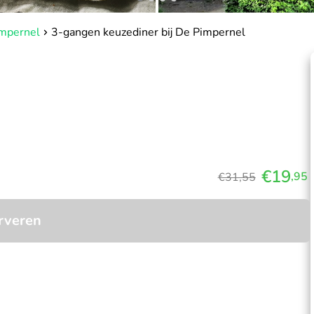
mpernel
3-gangen keuzediner bij De Pimpernel
€19
,95
€31,55
rveren