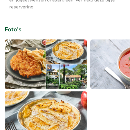
en (di)eetwensen of allergieën, vermeld deze bij je
reservering
Foto's