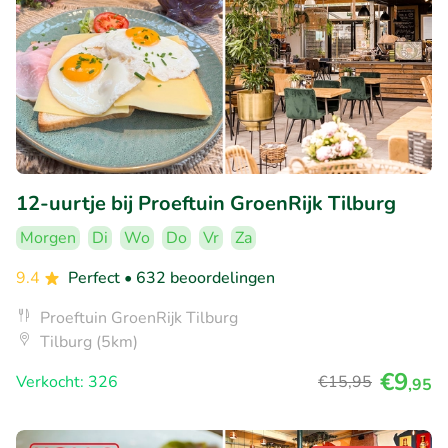
12-uurtje bij Proeftuin GroenRijk Tilburg
Morgen
Di
Wo
Do
Vr
Za
9.4
Perfect
• 632 beoordelingen
Proeftuin GroenRijk Tilburg
Tilburg (5km)
€9
Verkocht: 326
€15
,95
,95