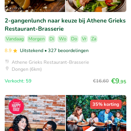
2-gangenlunch naar keuze bij Athene Grieks
Restaurant-Brasserie
Vandaag
Morgen
Di
Wo
Do
Vr
Za
8.9
Uitstekend
• 327 beoordelingen
Athene Grieks Restaurant-Brasserie
Dongen (6km)
€9
Verkocht: 59
€16
,60
,95
35% korting