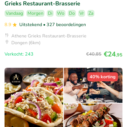
Grieks Restaurant-Brasserie
Vandaag
Morgen
Di
Wo
Do
Vr
Za
8.9
Uitstekend
• 327 beoordelingen
Athene Grieks Restaurant-Brasserie
Dongen (6km)
€24
Verkocht: 243
€40
,85
,95
40% korting