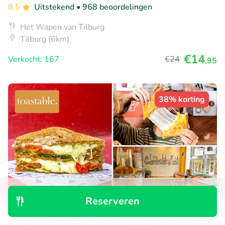
8.5
Uitstekend
• 968 beoordelingen
Het Wapen van Tilburg
Tilburg (6km)
€14
Verkocht: 167
€24
,95
38% korting
Reserveren
Ontdek
Zoeken
Boekingen
Menu
Ontbijt met crosti of tosti + drankje naar