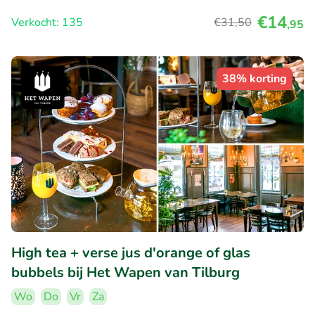
€14
Verkocht: 135
€31
,50
,95
38% korting
High tea + verse jus d'orange of glas
bubbels bij Het Wapen van Tilburg
Wo
Do
Vr
Za