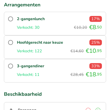
Arrangementen
2-gangenlunch
17%
€8
,50
Verkocht: 30
€10,20
Hoofdgerecht naar keuze
25%
€10
,95
Verkocht: 122
€14,60
3-gangendiner
33%
€18
,95
Verkocht: 11
€28,45
Beschikbaarheid