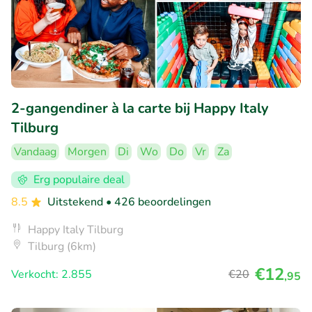
2-gangendiner à la carte bij Happy Italy
Tilburg
Vandaag
Morgen
Di
Wo
Do
Vr
Za
Erg populaire deal
8.5
Uitstekend
• 426 beoordelingen
Happy Italy Tilburg
Tilburg (6km)
€12
Verkocht: 2.855
€20
,95