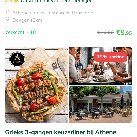
8.9
Uitstekend
• 327 beoordelingen
Athene Grieks Restaurant-Brasserie
Dongen (6km)
€9
Verkocht: 418
€16
,60
,95
39% korting
Grieks 3-gangen keuzediner bij Athene