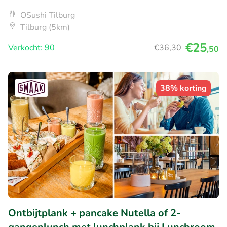
OSushi Tilburg
Tilburg (5km)
€25
Verkocht: 90
€36
,30
,50
38% korting
Ontbijtplank + pancake Nutella of 2-