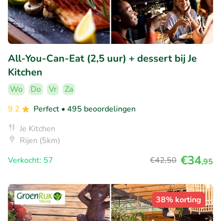
All-You-Can-Eat (2,5 uur) + dessert bij Je
Kitchen
Wo
Do
Vr
Za
9.2
Perfect
• 495 beoordelingen
Je Kitchen
Rijen (5km)
€34
Verkocht: 57
€42
,50
,95
38% korting