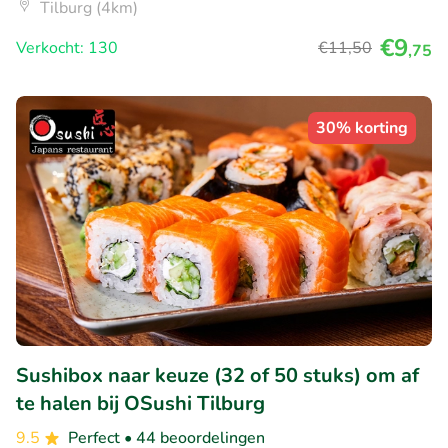
Tilburg (4km)
€9
Verkocht: 130
€11
,50
,75
30% korting
Sushibox naar keuze (32 of 50 stuks) om af
te halen bij OSushi Tilburg
9.5
Perfect
• 44 beoordelingen