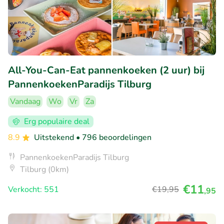
All-You-Can-Eat pannenkoeken (2 uur) bij
PannenkoekenParadijs Tilburg
Vandaag
Wo
Vr
Za
Erg populaire deal
8.9
Uitstekend
• 796 beoordelingen
PannenkoekenParadijs Tilburg
Tilburg (0km)
€11
Verkocht: 551
€19
,95
,95