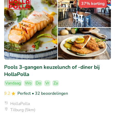
37% korting
Pools 3-gangen keuzelunch of -diner bij
HollaPolla
Vandaag
Wo
Do
Vr
Za
9.2
Perfect
• 32 beoordelingen
HollaPolla
Tilburg (5km)