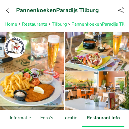
+31882050505
PannenkoekenParadijs Tilburg
Bereikbaar tot 23:00 uur
Home
Restaurants
Tilburg
PannenkoekenParadijs Tilb
d
Informatie
Foto's
Locatie
Restaurant Info