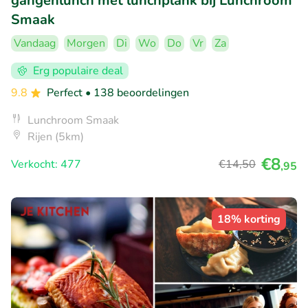
gangenlunch met lunchplank bij Lunchroom
Smaak
Vandaag
Morgen
Di
Wo
Do
Vr
Za
Erg populaire deal
9.8
Perfect
• 138 beoordelingen
Lunchroom Smaak
Rijen (5km)
€8
Verkocht: 477
€14
,50
,95
18% korting