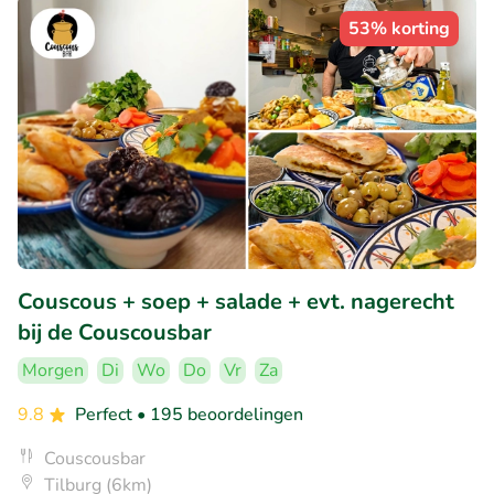
53% korting
Couscous + soep + salade + evt. nagerecht
bij de Couscousbar
Morgen
Di
Wo
Do
Vr
Za
9.8
Perfect
• 195 beoordelingen
Couscousbar
Tilburg (6km)