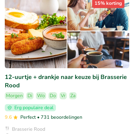
15% korting
12-uurtje + drankje naar keuze bij Brasserie
Rood
Morgen
Di
Wo
Do
Vr
Za
Erg populaire deal
9.6
Perfect
• 731 beoordelingen
Brasserie Rood