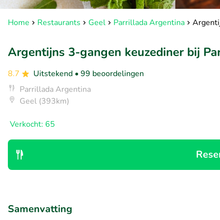
Home
Restaurants
Geel
Parrillada Argentina
Argenti
Argentijns 3-gangen keuzediner bij Par
8.7
Uitstekend
• 99 beoordelingen
Parrillada Argentina
Geel (393km)
Verkocht: 65
Rese
Samenvatting