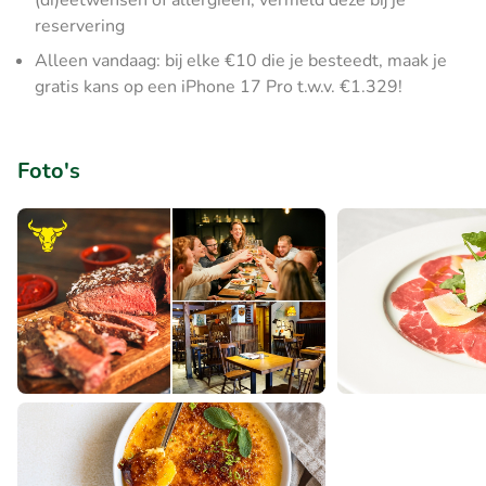
(di)eetwensen of allergieën, vermeld deze bij je
reservering
Alleen vandaag: bij elke €10 die je besteedt, maak je
gratis kans op een iPhone 17 Pro t.w.v. €1.329!
Foto's