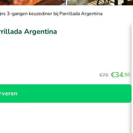
jns 3-gangen keuzediner bij Parrillada Argentina
rillada Argentina
€34
,50
€70
rveren