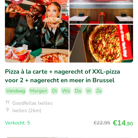
Pizza à la carte + nagerecht of XXL-pizza
voor 2 + nagerecht en meer in Brussel
Vandaag
Morgen
Di
Wo
Do
Vr
Za
Goodfellas Ixelles
Ixelles (2km)
€14
Verkocht: 5
€22
,95
,90