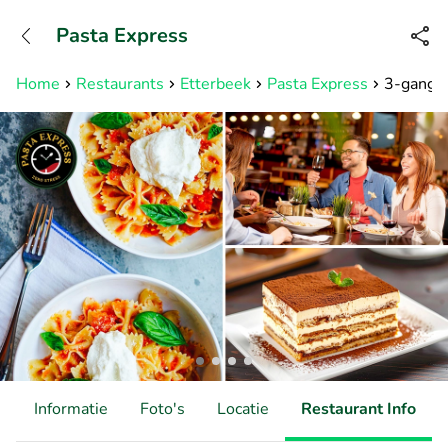
+31882050505
Pasta Express
Bereikbaar tot 23:00 uur
Home
Restaurants
Etterbeek
Pasta Express
3-gangen
d
Informatie
Foto's
Locatie
Restaurant Info