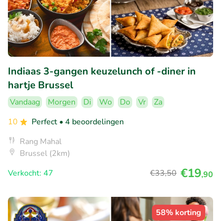
Indiaas 3-gangen keuzelunch of -diner in
hartje Brussel
Vandaag
Morgen
Di
Wo
Do
Vr
Za
10
Perfect
• 4 beoordelingen
Rang Mahal
Brussel (2km)
€19
Verkocht: 47
€33
,50
,90
58% korting