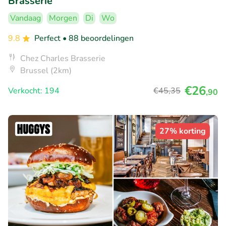
Brasserie
Vandaag
Morgen
Di
Wo
9.8
Perfect
• 88 beoordelingen
Chez Charles Brasserie
Brussel (2km)
€26
Verkocht: 194
€45
,35
,90
27% korting