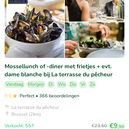
Mossellunch of -diner met frietjes + evt.
dame blanche bij La terrasse du pêcheur
Vandaag
Morgen
Di
Wo
Do
Vr
Za
9.1
Perfect
• 366 beoordelingen
La terrasse du pêcheur
Brussel (2km)
€9
Verkocht: 557
€23
,50
,90