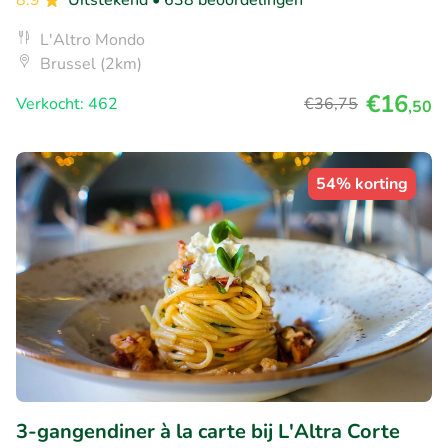
8.9
Uitstekend
• 638 beoordelingen
L'Altro Mondo
Brussel (2km)
€16
Verkocht: 462
€36
,75
,50
54% korting
3-gangendiner à la carte bij L'Altra Corte