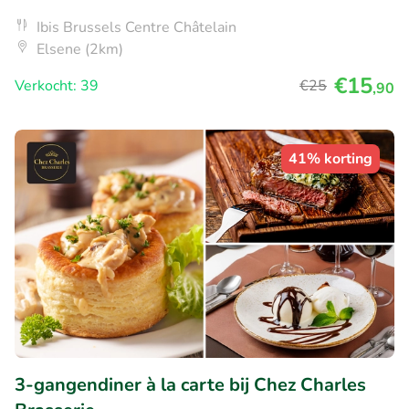
Ibis Brussels Centre Châtelain
Elsene (2km)
€15
Verkocht: 39
€25
,90
41% korting
3-gangendiner à la carte bij Chez Charles