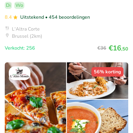
Di
Wo
8.4
Uitstekend
• 454 beoordelingen
L'Altra Corte
Brussel (2km)
€16
Verkocht: 256
€36
,50
56% korting