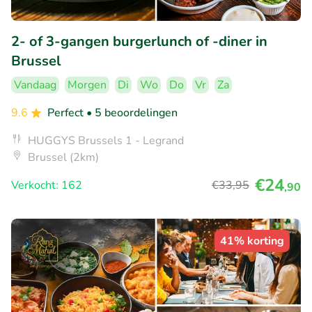
2- of 3-gangen burgerlunch of -diner in
Brussel
Vandaag
Morgen
Di
Wo
Do
Vr
Za
9.6
Perfect
• 5 beoordelingen
HUGGYS Brussels 1 - Legrand
Brussel (2km)
€24
Verkocht: 162
€33
,95
,90
41% korting