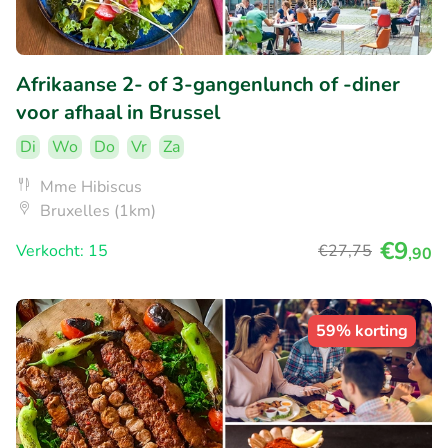
Afrikaanse 2- of 3-gangenlunch of -diner
voor afhaal in Brussel
Di
Wo
Do
Vr
Za
Mme Hibiscus
Bruxelles (1km)
€9
Verkocht: 15
€27
,75
,90
59% korting