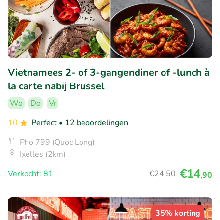
Vietnamees 2- of 3-gangendiner of -lunch à
la carte nabij Brussel
Wo
Do
Vr
10
Perfect
• 12 beoordelingen
Pho 799 (Quoc Long)
Ixelles (2km)
€14
Verkocht: 81
€24
,50
,90
35% korting