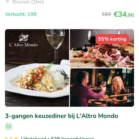
Brussel (2km)
€34
Verkocht: 198
€69
,90
55% korting
3-gangen keuzediner bij L'Altro Mondo
Di