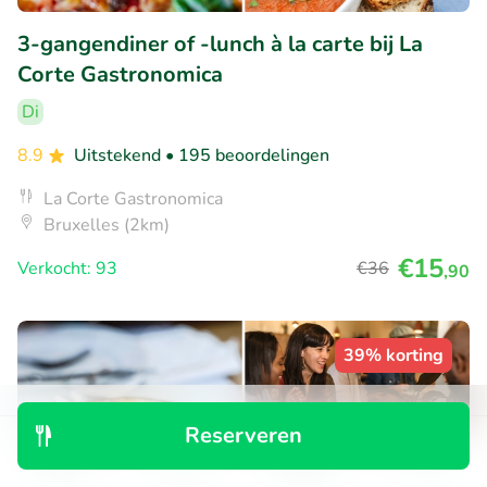
3-gangendiner of -lunch à la carte bij La
Corte Gastronomica
Di
8.9
Uitstekend
• 195 beoordelingen
La Corte Gastronomica
Bruxelles (2km)
€15
Verkocht: 93
€36
,90
39% korting
Reserveren
Ontdek
Zoeken
Boekingen
Menu