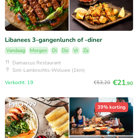
Libanees 3-gangenlunch of -diner
Vandaag
Morgen
Di
Do
Vr
Za
Damascus Restaurant
Sint-Lambrechts-Woluwe (1km)
€21
Verkocht: 19
€53
,20
,90
39% korting