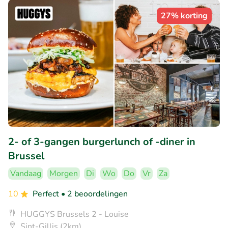
27% korting
2- of 3-gangen burgerlunch of -diner in
Brussel
Vandaag
Morgen
Di
Wo
Do
Vr
Za
10
Perfect
• 2 beoordelingen
HUGGYS Brussels 2 - Louise
Sint-Gillis (2km)