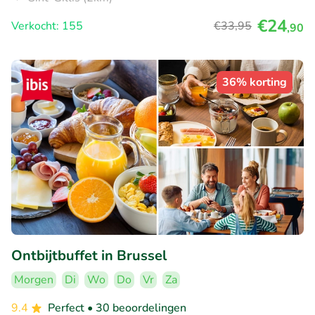
€24
Verkocht: 155
€33
,95
,90
36% korting
Ontbijtbuffet in Brussel
Morgen
Di
Wo
Do
Vr
Za
9.4
Perfect
• 30 beoordelingen