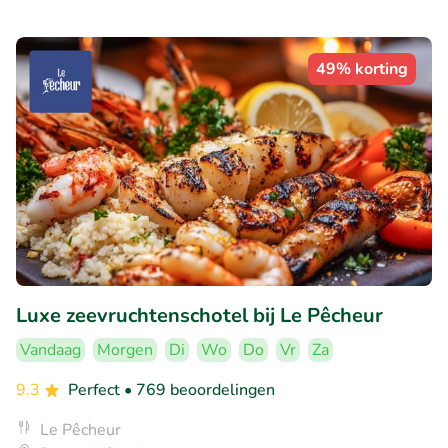
49% korting
Luxe zeevruchtenschotel bij Le Pêcheur
Vandaag
Morgen
Di
Wo
Do
Vr
Za
9.3
Perfect
• 769 beoordelingen
Le Pêcheur