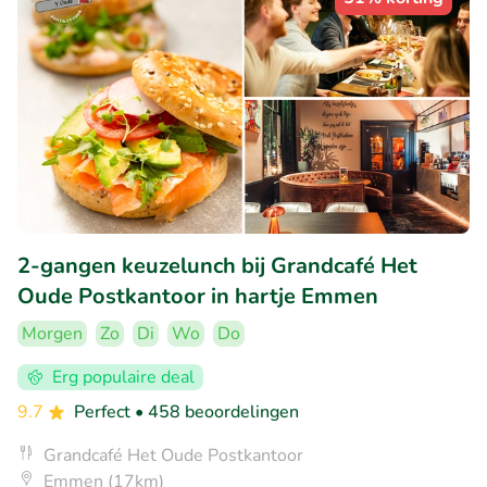
2-gangen keuzelunch bij Grandcafé Het
Oude Postkantoor in hartje Emmen
Morgen
Zo
Di
Wo
Do
Erg populaire deal
9.7
Perfect
• 458 beoordelingen
Grandcafé Het Oude Postkantoor
Emmen (17km)