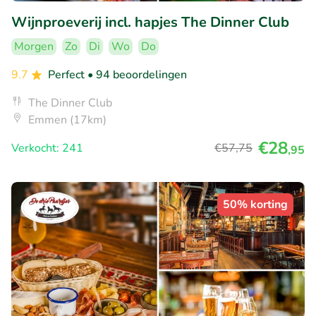
Wijnproeverij incl. hapjes The Dinner Club
Morgen
Zo
Di
Wo
Do
9.7
Perfect
• 94 beoordelingen
The Dinner Club
Emmen (17km)
€28
Verkocht: 241
€57
,75
,95
50% korting