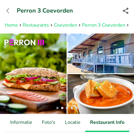
+31882050505
Perron 3 Coevorden
Bereikbaar tot 23:00 uur
Home
Restaurants
Coevorden
Perron 3 Coevorden
2
d
Informatie
Foto's
Locatie
Restaurant Info