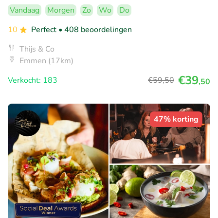
Vandaag
Morgen
Zo
Wo
Do
10
Perfect
• 408 beoordelingen
Thijs & Co
Emmen (17km)
€39
Verkocht: 183
€59
,50
,50
47% korting