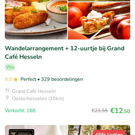
Wandelarrangement + 12-uurtje bij Grand
Café Hesseln
Wo
9.8
Perfect
• 329 beoordelingen
Grand Café Hesseln
Oosterhesselen (10km)
€12
Verkocht: 168
€23
,55
,50
49% korting