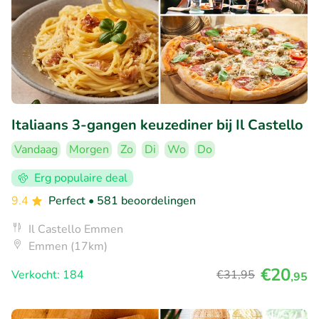
Italiaans 3-gangen keuzediner bij Il Castello
Vandaag
Morgen
Zo
Di
Wo
Do
Erg populaire deal
9.4
Perfect
• 581 beoordelingen
Il Castello Emmen
Emmen (17km)
€20
Verkocht: 184
€31
,95
,95