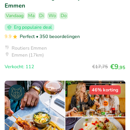
Emmen
Vandaag
Ma
Di
Wo
Do
Erg populaire deal
9.9
Perfect
• 350 beoordelingen
Routiers Emmen
Emmen (17km)
€9
Verkocht: 112
€17
,75
,95
46% korting