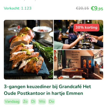
€9
Verkocht: 1.123
€20
,15
,95
38% korting
3-gangen keuzediner bij Grandcafé Het
Oude Postkantoor in hartje Emmen
Vandaag
Zo
Di
Wo
Do