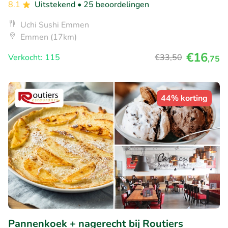
8.1
Uitstekend
• 25 beoordelingen
Uchi Sushi Emmen
Emmen (17km)
€16
Verkocht: 115
€33
,50
,75
44% korting
Pannenkoek + nagerecht bij Routiers