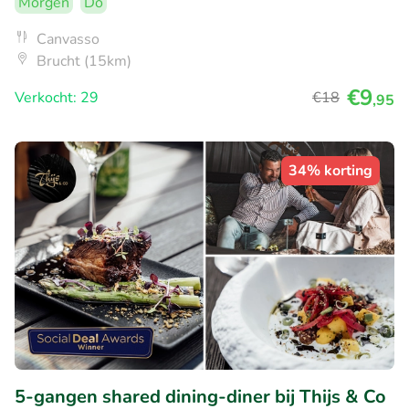
Morgen
Do
Canvasso
Brucht (15km)
€9
Verkocht: 29
€18
,95
34% korting
5-gangen shared dining-diner bij Thijs & Co