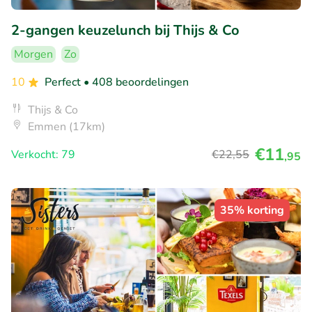
2-gangen keuzelunch bij Thijs & Co
Morgen
Zo
10
Perfect
• 408 beoordelingen
Thijs & Co
Emmen (17km)
€11
Verkocht: 79
€22
,55
,95
35% korting