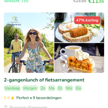
€11
Verkocht: 155
€23
,55
,95
47% korting
2-gangenlunch of fietsarrangement
Vandaag
Morgen
Zo
Ma
Di
Wo
Do
9.9
Perfect
• 9 beoordelingen
Brasserie Wagenwiel