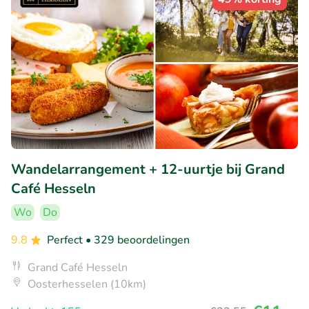
Wandelarrangement + 12-uurtje bij Grand
Café Hesseln
Wo
Do
9.8
Perfect
• 329 beoordelingen
Grand Café Hesseln
Oosterhesselen (10km)