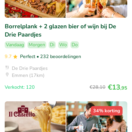
Borrelplank + 2 glazen bier of wijn bij De
Drie Paardjes
Vandaag
Morgen
Di
Wo
Do
9.7
Perfect
• 232 beoordelingen
De Drie Paardjes
Emmen (17km)
€13
Verkocht: 120
€28
,10
,95
34% korting