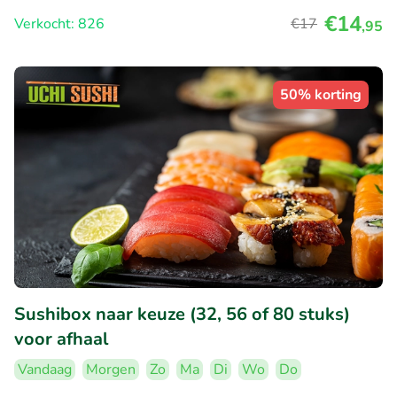
€14
Verkocht: 826
€17
,95
50% korting
Sushibox naar keuze (32, 56 of 80 stuks)
voor afhaal
Vandaag
Morgen
Zo
Ma
Di
Wo
Do