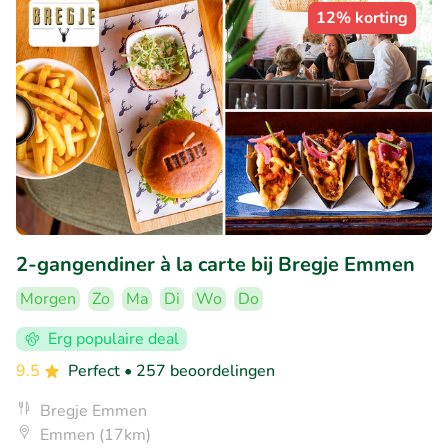
12% korting
2-gangendiner à la carte bij Bregje Emmen
Morgen
Zo
Ma
Di
Wo
Do
Erg populaire deal
9.5
Perfect
• 257 beoordelingen
Bregje Emmen
Emmen (17km)