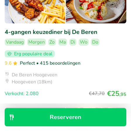
4-gangen keuzediner bij De Beren
Vandaag
Morgen
Zo
Ma
Di
Wo
Do
Erg populaire deal
9.6
Perfect
• 415 beoordelingen
De Beren Hoogeveen
Hoogeveen (18km)
€25
Verkocht: 2.080
€47
,70
,95
Reserveren
43% korting
Ontdek
Zoeken
Boekingen
Menu