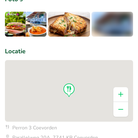
+2
Locatie
Perron 3 Coevorden
Parallelweg 20A, 7741 KB Coevorden