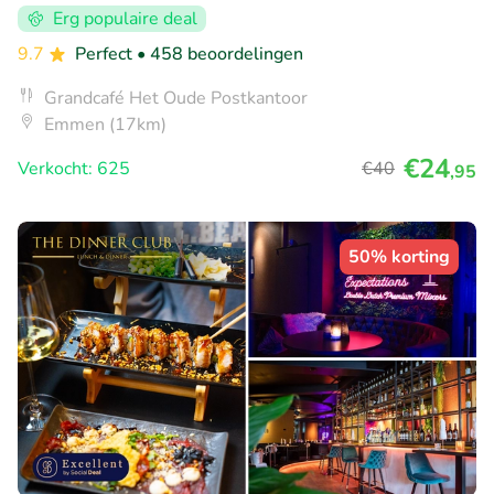
Erg populaire deal
9.7
Perfect
• 458 beoordelingen
Grandcafé Het Oude Postkantoor
Emmen (17km)
€24
Verkocht: 625
€40
,95
50% korting