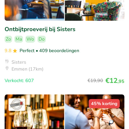
Ontbijtproeverij bij Sisters
Zo
Ma
Wo
Do
9.8
Perfect
• 409 beoordelingen
Sisters
Emmen (17km)
€12
Verkocht: 607
€19
,90
,95
45% korting