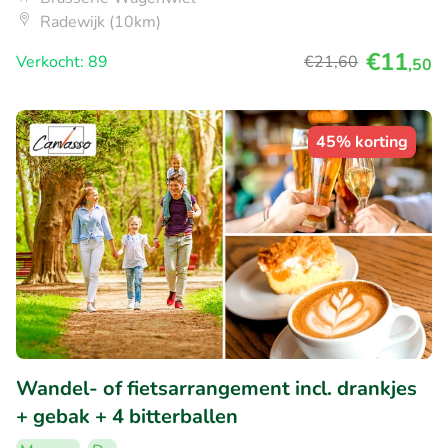
Radewijk (10km)
€11
Verkocht: 89
€21
,60
,50
45% korting
Wandel- of fietsarrangement incl. drankjes
+ gebak + 4 bitterballen