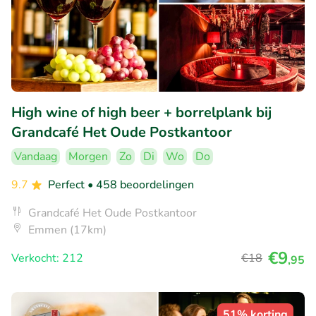
High wine of high beer + borrelplank bij
Grandcafé Het Oude Postkantoor
Vandaag
Morgen
Zo
Di
Wo
Do
9.7
Perfect
• 458 beoordelingen
Grandcafé Het Oude Postkantoor
Emmen (17km)
€9
Verkocht: 212
€18
,95
51% korting