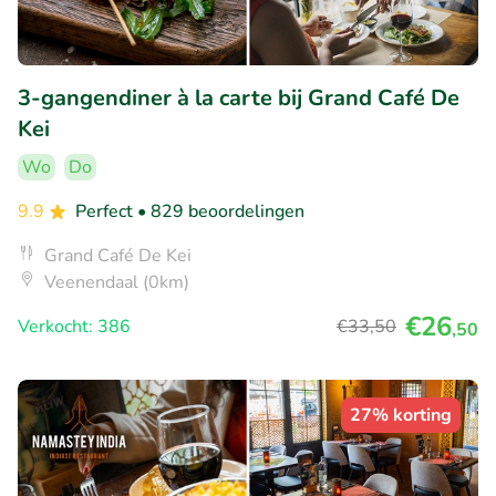
3-gangendiner à la carte bij Grand Café De
Kei
Wo
Do
9.9
Perfect
• 829 beoordelingen
Grand Café De Kei
Veenendaal (0km)
€26
Verkocht: 386
€33
,50
,50
27% korting