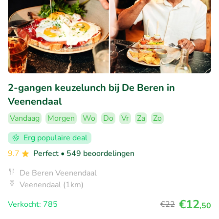
2-gangen keuzelunch bij De Beren in
Veenendaal
Vandaag
Morgen
Wo
Do
Vr
Za
Zo
Erg populaire deal
9.7
Perfect
• 549 beoordelingen
De Beren Veenendaal
Veenendaal (1km)
€12
Verkocht: 785
€22
,50