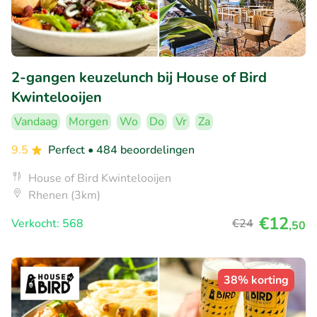
2-gangen keuzelunch bij House of Bird
Kwintelooijen
Vandaag
Morgen
Wo
Do
Vr
Za
9.5
Perfect
• 484 beoordelingen
House of Bird Kwintelooijen
Rhenen (3km)
€12
Verkocht: 568
€24
,50
38% korting