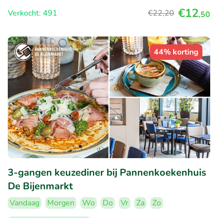
€12
Verkocht: 491
€22
,20
,50
44% korting
3-gangen keuzediner bij Pannenkoekenhuis
De Bijenmarkt
Vandaag
Morgen
Wo
Do
Vr
Za
Zo