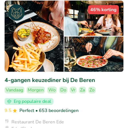
46% korting
4-gangen keuzediner bij De Beren
Vandaag
Morgen
Wo
Do
Vr
Za
Zo
Erg populaire deal
9.5
Perfect
• 653 beoordelingen
Restaurant De Beren Ede