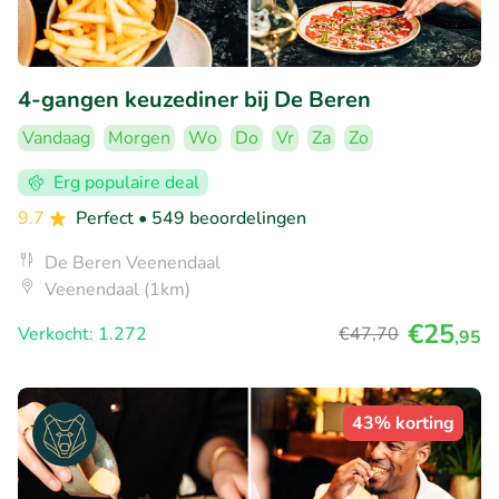
4-gangen keuzediner bij De Beren
Vandaag
Morgen
Wo
Do
Vr
Za
Zo
Erg populaire deal
9.7
Perfect
• 549 beoordelingen
De Beren Veenendaal
Veenendaal (1km)
€25
Verkocht: 1.272
€47
,70
,95
43% korting