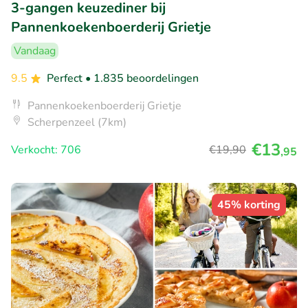
3-gangen keuzediner bij
Pannenkoekenboerderij Grietje
Vandaag
9.5
Perfect
• 1.835 beoordelingen
Pannenkoekenboerderij Grietje
Scherpenzeel (7km)
€13
Verkocht: 706
€19
,90
,95
45% korting