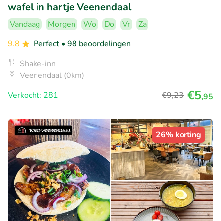
wafel in hartje Veenendaal
Vandaag
Morgen
Wo
Do
Vr
Za
9.8
Perfect
• 98 beoordelingen
Shake-inn
Veenendaal (0km)
€5
Verkocht: 281
€9
,23
,95
26% korting