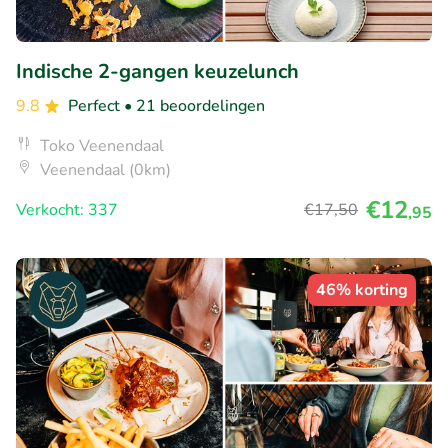
Indische 2-gangen keuzelunch
9.8
Perfect
• 21 beoordelingen
Toko Veenendaal
Veenendaal (0km)
€12
Verkocht: 337
€17
,50
,95
46% korting