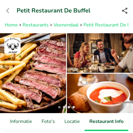
+31882050505
Petit Restaurant De Buffel
Bereikbaar tot 23:00 uur
Home
Restaurants
Veenendaal
Petit Restaurant De Bu
d
Informatie
Foto's
Locatie
Restaurant Info