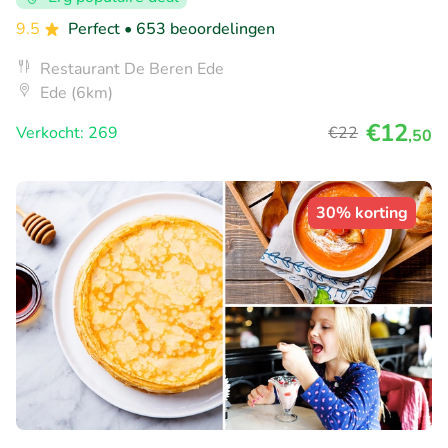
9.5
Perfect
• 653 beoordelingen
Restaurant De Beren Ede
Ede (6km)
€12
Verkocht: 269
€22
,50
30% korting