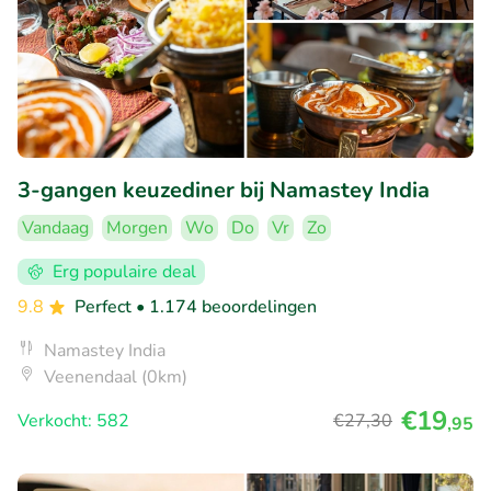
3-gangen keuzediner bij Namastey India
Vandaag
Morgen
Wo
Do
Vr
Zo
Erg populaire deal
9.8
Perfect
• 1.174 beoordelingen
Namastey India
Veenendaal (0km)
€19
Verkocht: 582
€27
,30
,95