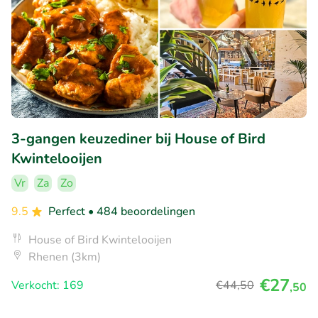
3-gangen keuzediner bij House of Bird
Kwintelooijen
Vr
Za
Zo
9.5
Perfect
• 484 beoordelingen
House of Bird Kwintelooijen
Rhenen (3km)
€27
Verkocht: 169
€44
,50
,50