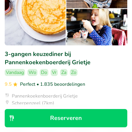
3-gangen keuzediner bij
Pannenkoekenboerderij Grietje
Vandaag
Wo
Do
Vr
Za
Zo
9.5
Perfect
• 1.835 beoordelingen
Pannenkoekenboerderij Grietje
Scherpenzeel (7km)
€13
Verkocht: 6
€19
,90
,95
Reserveren
Ontdek
Zoeken
Boekingen
Menu