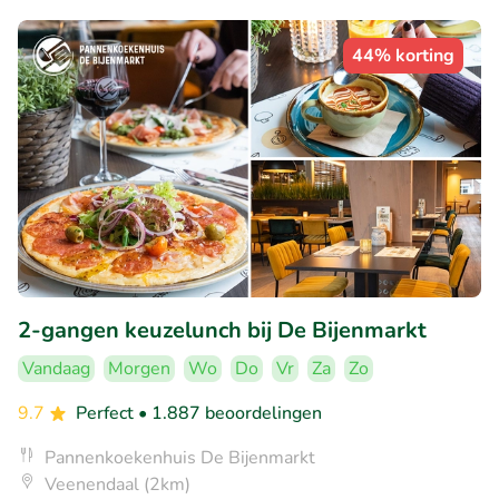
44% korting
2-gangen keuzelunch bij De Bijenmarkt
Vandaag
Morgen
Wo
Do
Vr
Za
Zo
9.7
Perfect
• 1.887 beoordelingen
Pannenkoekenhuis De Bijenmarkt
Veenendaal (2km)