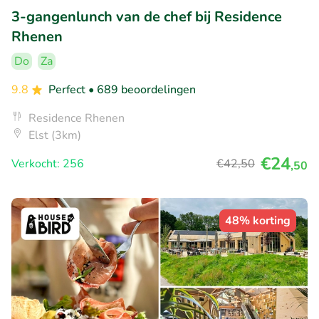
3-gangenlunch van de chef bij Residence
Rhenen
Do
Za
9.8
Perfect
• 689 beoordelingen
Residence Rhenen
Elst (3km)
€24
Verkocht: 256
€42
,50
,50
48% korting