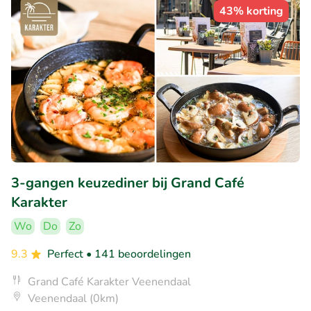
43% korting
3-gangen keuzediner bij Grand Café
Karakter
Wo
Do
Zo
9.3
Perfect
• 141 beoordelingen
Grand Café Karakter Veenendaal
Veenendaal (0km)