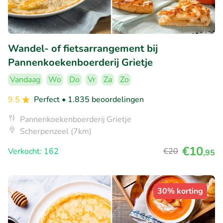
Wandel- of fietsarrangement bij
Pannenkoekenboerderij Grietje
Vandaag
Wo
Do
Vr
Za
Zo
9.5
Perfect
• 1.835 beoordelingen
Pannenkoekenboerderij Grietje
Scherpenzeel (7km)
€10
Verkocht: 162
€20
,95
30% korting