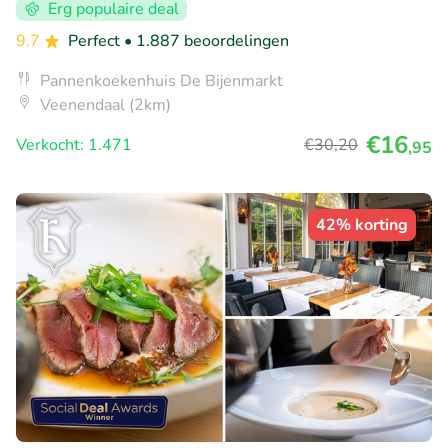
Erg populaire deal
9.7
Perfect
• 1.887 beoordelingen
Pannenkoekenhuis De Bijenmarkt
Veenendaal (2km)
€16
Verkocht: 1.471
€30
,20
,95
42% korting