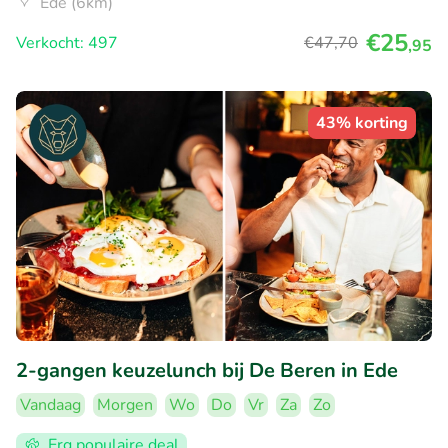
Ede (6km)
€25
Verkocht: 497
€47
,70
,95
43% korting
2-gangen keuzelunch bij De Beren in Ede
Vandaag
Morgen
Wo
Do
Vr
Za
Zo
Erg populaire deal