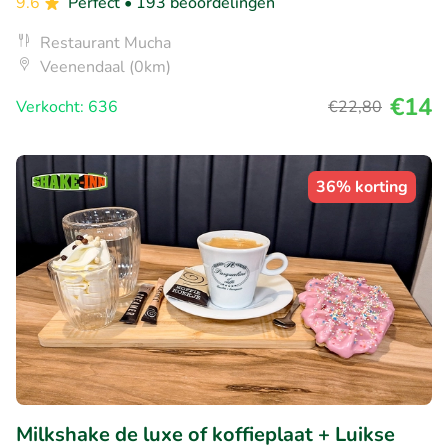
9.6
Perfect
• 193 beoordelingen
Restaurant Mucha
Veenendaal (0km)
€14
Verkocht: 636
€22
,80
36% korting
Milkshake de luxe of koffieplaat + Luikse