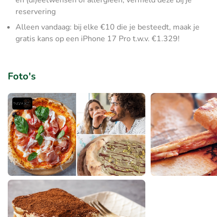
en (di)eetwensen of allergieën, vermeld deze bij je
reservering
Alleen vandaag: bij elke €10 die je besteedt, maak je
gratis kans op een iPhone 17 Pro t.w.v. €1.329!
Foto's