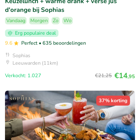
Keuzelunch + warme drank + verse jus
d'orange bij Sophias
Vandaag
Morgen
Zo
Wo
Erg populaire deal
9.6
Perfect
• 635 beoordelingen
Sophias
Leeuwarden (11km)
€14
Verkocht: 1.027
€21
,25
,95
37% korting