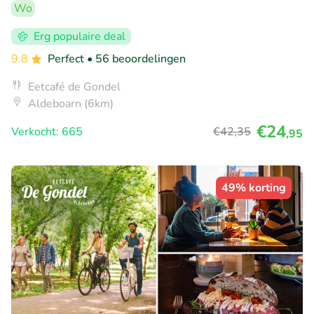
Wo
Erg populaire deal
9.8
Perfect
• 56 beoordelingen
Eetcafé de Gondel
Aldeboarn (6km)
€24
Verkocht: 665
€42
,35
,95
49% korting