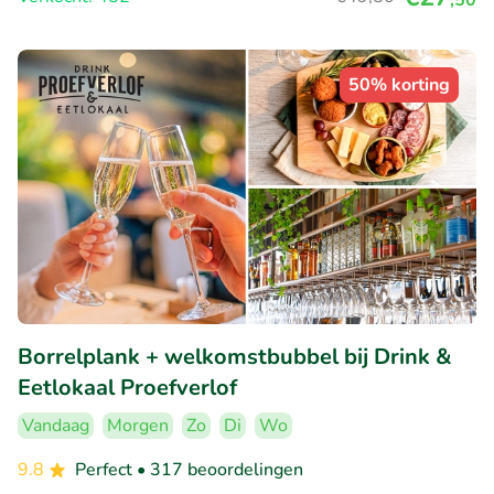
50% korting
Borrelplank + welkomstbubbel bij Drink &
Eetlokaal Proefverlof
Vandaag
Morgen
Zo
Di
Wo
9.8
Perfect
• 317 beoordelingen