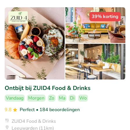
39% korting
Ontbijt bij ZUID4 Food & Drinks
Vandaag
Morgen
Zo
Ma
Di
Wo
9.8
Perfect
• 184 beoordelingen
ZUID4 Food & Drinks
Leeuwarden (11km)