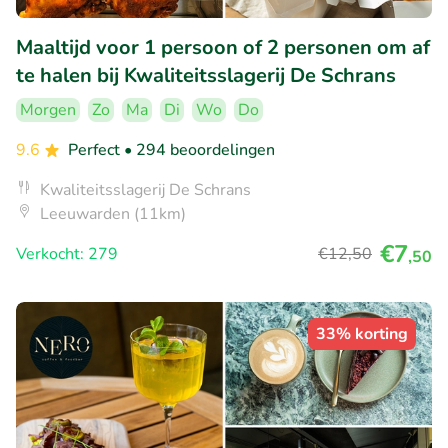
Maaltijd voor 1 persoon of 2 personen om af
te halen bij Kwaliteitsslagerij De Schrans
Morgen
Zo
Ma
Di
Wo
Do
9.6
Perfect
• 294 beoordelingen
Kwaliteitsslagerij De Schrans
Leeuwarden (11km)
€7
Verkocht: 279
€12
,50
,50
33% korting