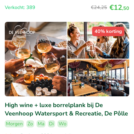
€12
Verkocht: 389
€24
,25
,50
40% korting
High wine + luxe borrelplank bij De
Veenhoop Watersport & Recreatie, De Pôlle
Morgen
Zo
Ma
Di
Wo