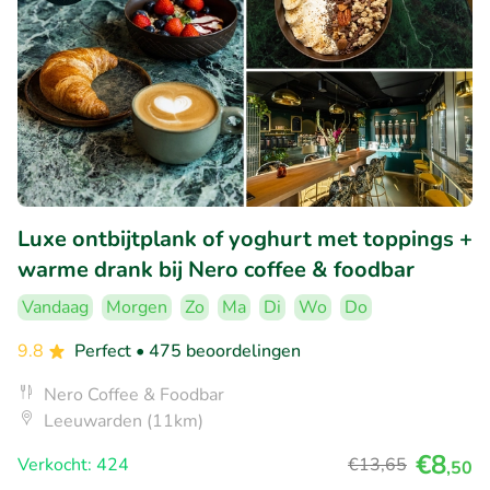
Luxe ontbijtplank of yoghurt met toppings +
warme drank bij Nero coffee & foodbar
Vandaag
Morgen
Zo
Ma
Di
Wo
Do
9.8
Perfect
• 475 beoordelingen
Nero Coffee & Foodbar
Leeuwarden (11km)
€8
Verkocht: 424
€13
,65
,50