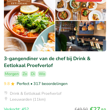
3-gangendiner van de chef bij Drink &
Eetlokaal Proefverlof
Morgen
Zo
Di
Wo
9.8
Perfect
• 317 beoordelingen
Drink & Eetlokaal Proefverlof
Leeuwarden (11km)
€27
Verkocht: 452
€49
,50
,50