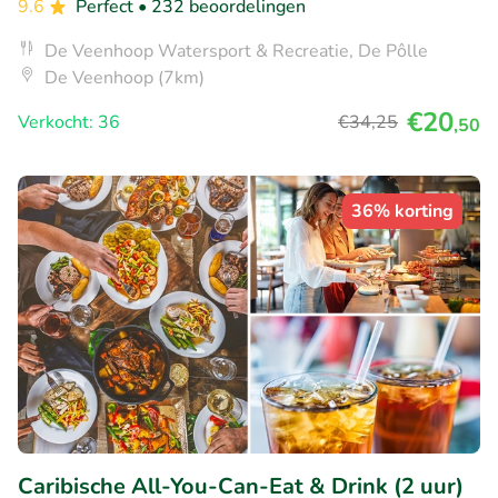
9.6
Perfect
• 232 beoordelingen
De Veenhoop Watersport & Recreatie, De Pôlle
De Veenhoop (7km)
€20
Verkocht: 36
€34
,25
,50
36% korting
Caribische All-You-Can-Eat & Drink (2 uur)