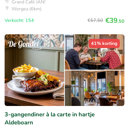
Grand Café JAN!
Wergea (6km)
€39
Verkocht: 154
€57
,50
,50
41% korting
3-gangendiner à la carte in hartje
Aldeboarn