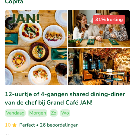
Copita
31% korting
12-uurtje of 4-gangen shared dining-diner
van de chef bij Grand Café JAN!
Vandaag
Morgen
Zo
Wo
10
Perfect
• 26 beoordelingen