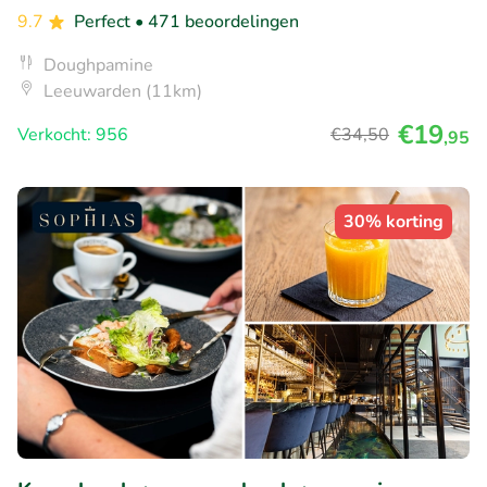
9.7
Perfect
• 471 beoordelingen
Doughpamine
Leeuwarden (11km)
€19
Verkocht: 956
€34
,50
,95
30% korting