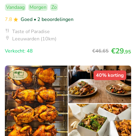
Vandaag
Morgen
Zo
7.8
Goed
• 2 beoordelingen
Taste of Paradise
Leeuwarden (10km)
€29
Verkocht: 48
€46
,65
,95
40% korting