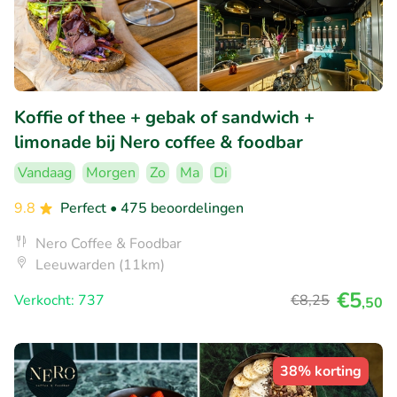
Koffie of thee + gebak of sandwich +
limonade bij Nero coffee & foodbar
Vandaag
Morgen
Zo
Ma
Di
9.8
Perfect
• 475 beoordelingen
Nero Coffee & Foodbar
Leeuwarden (11km)
€5
Verkocht: 737
€8
,25
,50
38% korting