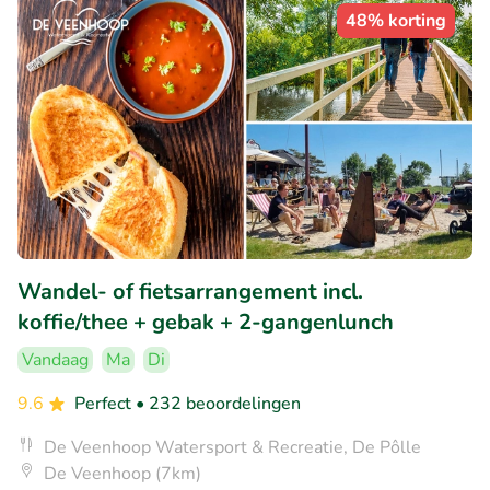
48% korting
Wandel- of fietsarrangement incl.
koffie/thee + gebak + 2-gangenlunch
Vandaag
Ma
Di
9.6
Perfect
• 232 beoordelingen
De Veenhoop Watersport & Recreatie, De Pôlle
De Veenhoop (7km)