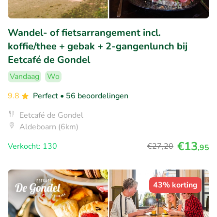
Wandel- of fietsarrangement incl.
koffie/thee + gebak + 2-gangenlunch bij
Eetcafé de Gondel
Vandaag
Wo
9.8
Perfect
• 56 beoordelingen
Eetcafé de Gondel
Aldeboarn (6km)
€13
Verkocht: 130
€27
,20
,95
43% korting