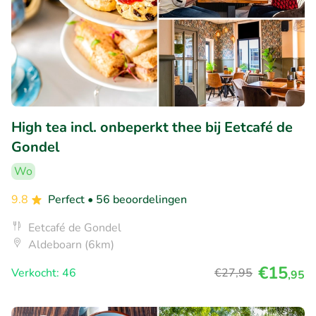
High tea incl. onbeperkt thee bij Eetcafé de
Gondel
Wo
9.8
Perfect
• 56 beoordelingen
Eetcafé de Gondel
Aldeboarn (6km)
€15
Verkocht: 46
€27
,95
,95