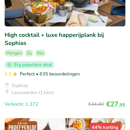
High cocktail + luxe happerijplank bij
Sophias
Morgen
Zo
Wo
Erg populaire deal
9.6
Perfect
• 635 beoordelingen
Sophias
Leeuwarden (11km)
€27
Verkocht: 1.372
€44
,40
,95
44% korting