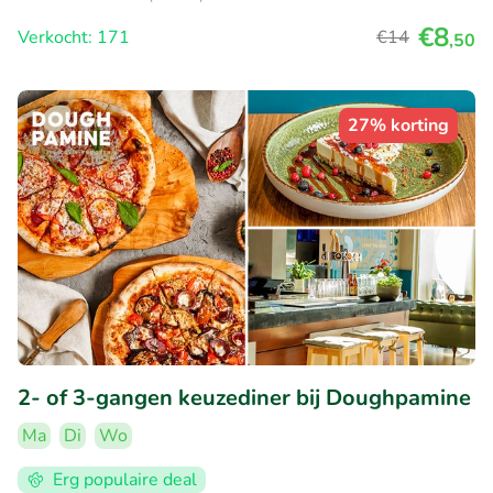
€8
Verkocht: 171
€14
,50
27% korting
2- of 3-gangen keuzediner bij Doughpamine
Ma
Di
Wo
Erg populaire deal