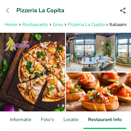
+31882050505
Pizzeria La Copita
Bereikbaar tot 23:00 uur
Home
Restaurants
Grou
Pizzeria La Copita
Italiaans 
d
Informatie
Foto's
Locatie
Restaurant Info