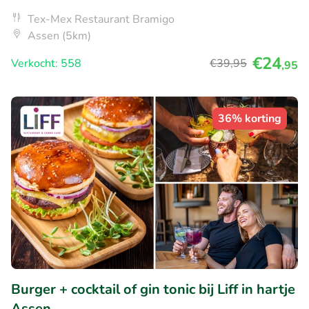
Tex-Mex Restaurant Bramigo
Assen (5km)
€24
Verkocht: 558
€39
,95
,95
36% korting
Burger + cocktail of gin tonic bij Liff in hartje
Assen