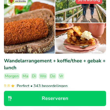
36% korting
Wandelarrangement + koffie/thee + gebak +
lunch
Morgen
Ma
Di
Wo
Do
Vr
9.8
Perfect
• 343 beoordelingen
Bungalowpark Het Hart van Drenthe
Reserveren
Zwiggelte (11km)
Ontdek
Zoeken
Boekingen
Menu