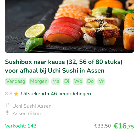
Sushibox naar keuze (32, 56 of 80 stuks)
voor afhaal bij Uchi Sushi in Assen
Vandaag
Morgen
Ma
Di
Wo
Do
Vr
8.8
Uitstekend
• 46 beoordelingen
Uchi Sushi Assen
Assen (5km)
€16
Verkocht: 143
€33
,50
,75