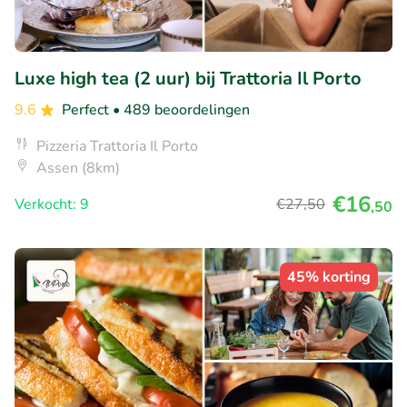
Luxe high tea (2 uur) bij Trattoria Il Porto
9.6
Perfect
• 489 beoordelingen
Pizzeria Trattoria Il Porto
Assen (8km)
€16
Verkocht: 9
€27
,50
,50
45% korting