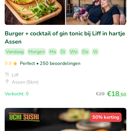
Burger + cocktail of gin tonic bij Liff in hartje
Assen
Vandaag
Morgen
Ma
Di
Wo
Do
Vr
9.8
Perfect
• 250 beoordelingen
Liff
Assen (5km)
€18
Verkocht: 0
€29
,50
50% korting