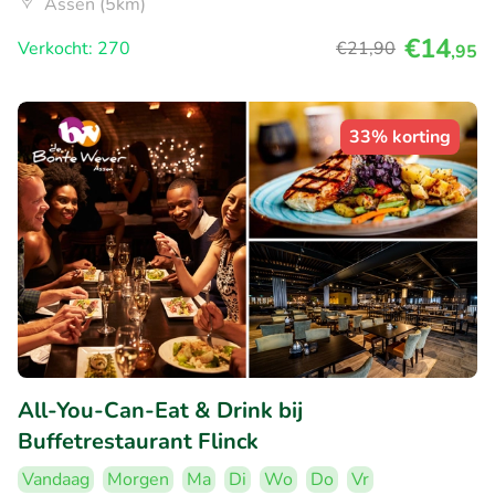
Assen (5km)
€14
Verkocht: 270
€21
,90
,95
33% korting
All-You-Can-Eat & Drink bij
Buffetrestaurant Flinck
Vandaag
Morgen
Ma
Di
Wo
Do
Vr