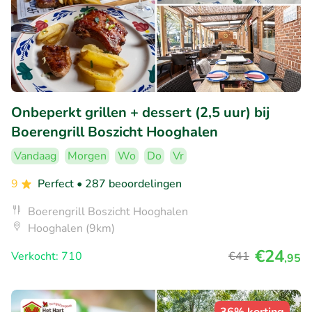
Onbeperkt grillen + dessert (2,5 uur) bij
Boerengrill Boszicht Hooghalen
Vandaag
Morgen
Wo
Do
Vr
9
Perfect
• 287 beoordelingen
Boerengrill Boszicht Hooghalen
Hooghalen (9km)
€24
Verkocht: 710
€41
,95