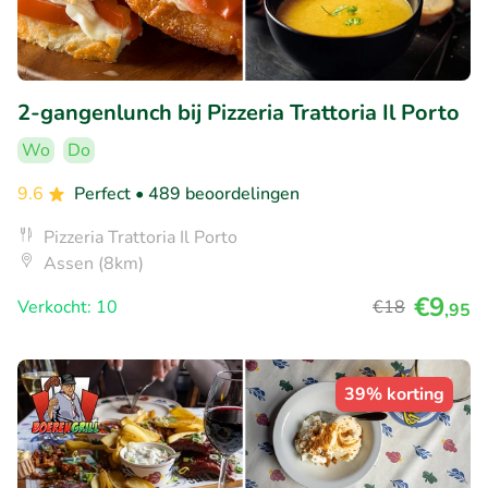
2-gangenlunch bij Pizzeria Trattoria Il Porto
Wo
Do
9.6
Perfect
• 489 beoordelingen
Pizzeria Trattoria Il Porto
Assen (8km)
€9
Verkocht: 10
€18
,95
39% korting