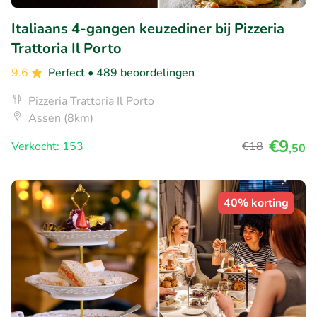
Italiaans 4-gangen keuzediner bij Pizzeria
Trattoria Il Porto
9.6
Perfect
• 489 beoordelingen
Pizzeria Trattoria Il Porto
Assen (8km)
€9
Verkocht: 153
€18
,50
40% korting