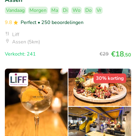
Vandaag
Morgen
Ma
Di
Wo
Do
Vr
9.8
Perfect
• 250 beoordelingen
Liff
Assen (5km)
€18
Verkocht: 241
€29
,50
30% korting