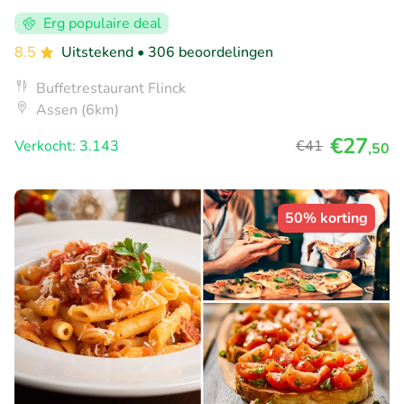
Erg populaire deal
8.5
Uitstekend
• 306 beoordelingen
Buffetrestaurant Flinck
Assen (6km)
€27
Verkocht: 3.143
€41
,50
50% korting