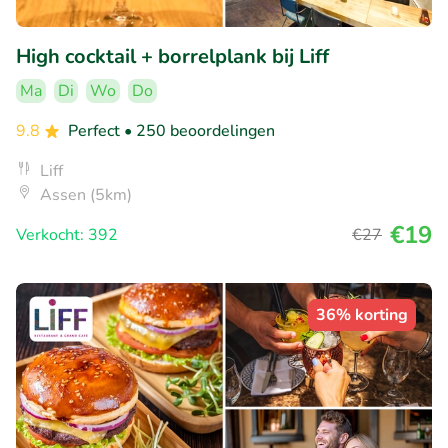
High cocktail + borrelplank bij Liff
Ma
Di
Wo
Do
9.8
Perfect
• 250 beoordelingen
Liff
Assen (5km)
€19
Verkocht: 392
€27
36% korting