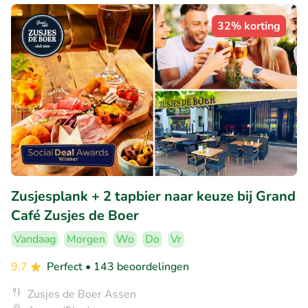
32% korting
Zusjesplank + 2 tapbier naar keuze bij Grand
Café Zusjes de Boer
Vandaag
Morgen
Wo
Do
Vr
9.7
Perfect
• 143 beoordelingen
Zusjes de Boer Assen