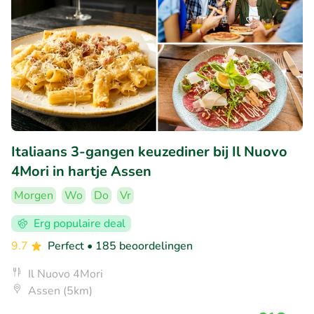
Italiaans 3-gangen keuzediner bij Il Nuovo
4Mori in hartje Assen
Morgen
Wo
Do
Vr
Erg populaire deal
9.7
Perfect
• 185 beoordelingen
Il Nuovo 4Mori
Assen (5km)