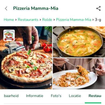
+31882050505
Pizzeria Mamma-Mia
Bereikbaar tot 23:00 uur
Home
Restaurants
Rolde
Pizzeria Mamma-Mia
3-gan
hikbaarheid
Informatie
Foto's
Locatie
Restauran