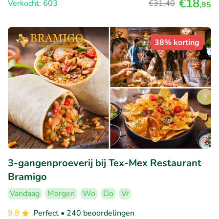
€18
Verkocht: 603
€31
,40
,95
38% korting
3-gangenproeverij bij Tex-Mex Restaurant
Bramigo
Vandaag
Morgen
Wo
Do
Vr
9.8
Perfect
• 240 beoordelingen