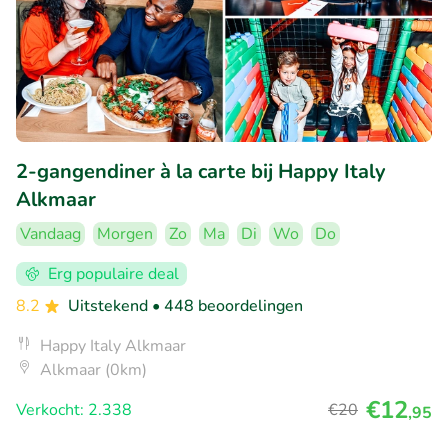
2-gangendiner à la carte bij Happy Italy
Alkmaar
Vandaag
Morgen
Zo
Ma
Di
Wo
Do
Erg populaire deal
8.2
Uitstekend
• 448 beoordelingen
Happy Italy Alkmaar
Alkmaar (0km)
€12
Verkocht: 2.338
€20
,95