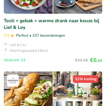
Tosti + gebak + warme drank naar keuze bij
Lief & Ley
9.8
Perfect
• 107 beoordelingen
Lief & Ley
Heerhugowaard (4km)
€6
Verkocht: 43
€11
,15
,50
32% korting