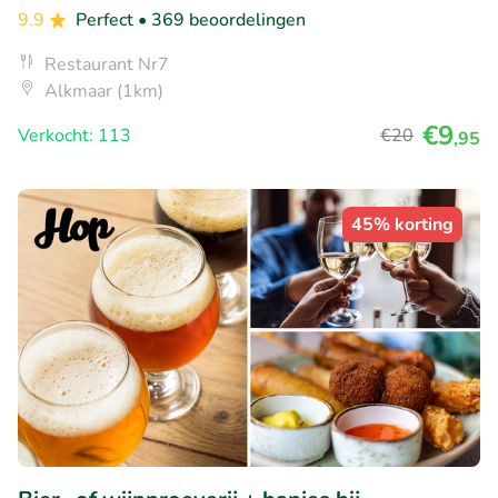
9.9
Perfect
• 369 beoordelingen
Restaurant Nr7
Alkmaar (1km)
€9
Verkocht: 113
€20
,95
45% korting