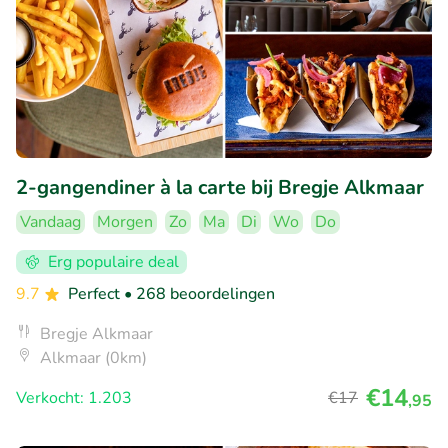
2-gangendiner à la carte bij Bregje Alkmaar
Vandaag
Morgen
Zo
Ma
Di
Wo
Do
Erg populaire deal
9.7
Perfect
• 268 beoordelingen
Bregje Alkmaar
Alkmaar (0km)
€14
Verkocht: 1.203
€17
,95