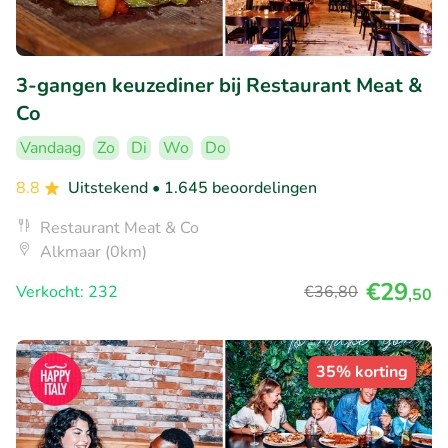
3-gangen keuzediner bij Restaurant Meat &
Co
Vandaag
Zo
Di
Wo
Do
8.8
Uitstekend
• 1.645 beoordelingen
Restaurant Meat & Co
Alkmaar (0km)
€29
Verkocht: 232
€36
,80
,50
35% korting