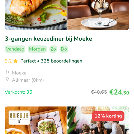
3-gangen keuzediner bij Moeke
Vandaag
Morgen
Zo
Do
9.2
Perfect
• 325 beoordelingen
Moeke
Alkmaar (0km)
€24
Verkocht: 35
€40
,65
,50
12% korting