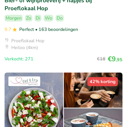
Bier- of wijnproeverij + hapjes bij
Proeflokaal Hop
Morgen
Zo
Di
Wo
Do
9.7
Perfect
• 163 beoordelingen
Proeflokaal Hop
Heiloo (4km)
€9
Verkocht: 271
€18
,95
42% korting