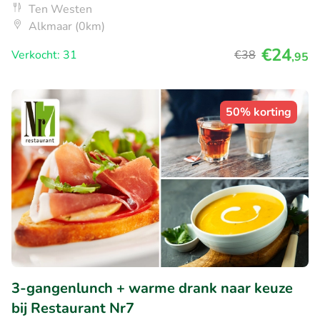
Ten Westen
Alkmaar (0km)
€24
Verkocht: 31
€38
,95
50% korting
3-gangenlunch + warme drank naar keuze
bij Restaurant Nr7