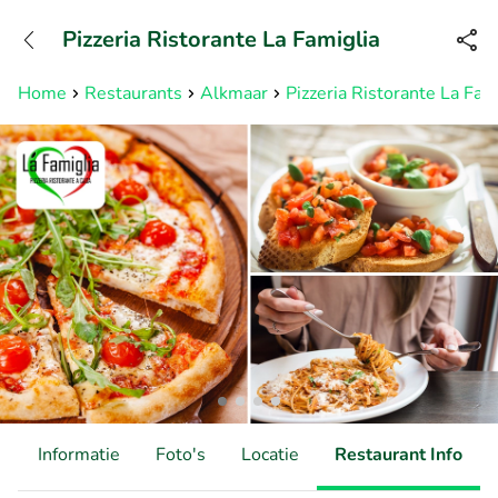
+31882050505
Pizzeria Ristorante La Famiglia
Bereikbaar tot 23:00 uur
Home
Restaurants
Alkmaar
Pizzeria Ristorante La Fam
d
Informatie
Foto's
Locatie
Restaurant Info