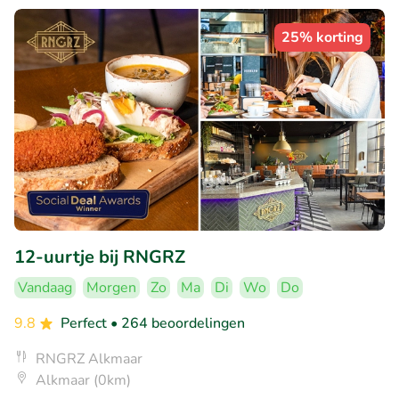
25% korting
12-uurtje bij RNGRZ
Vandaag
Morgen
Zo
Ma
Di
Wo
Do
9.8
Perfect
• 264 beoordelingen
RNGRZ Alkmaar
Alkmaar (0km)