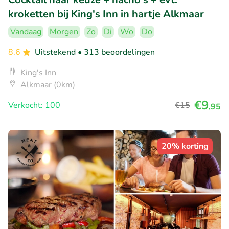
kroketten bij King's Inn in hartje Alkmaar
Vandaag
Morgen
Zo
Di
Wo
Do
8.6
Uitstekend
• 313 beoordelingen
King's Inn
Alkmaar (0km)
€9
Verkocht: 100
€15
,95
20% korting