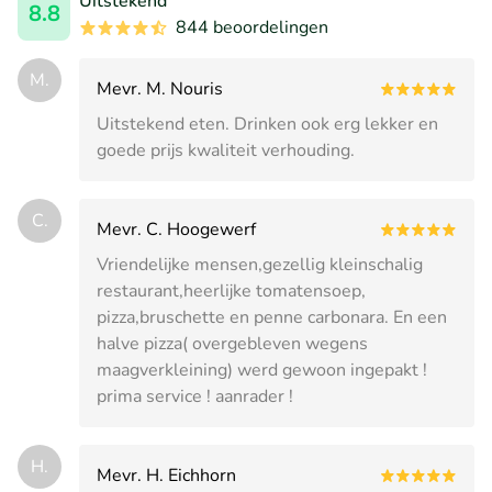
Uitstekend
8.8
844 beoordelingen
M.
Mevr. M. Nouris
Uitstekend eten. Drinken ook erg lekker en
goede prijs kwaliteit verhouding.
C.
Mevr. C. Hoogewerf
Vriendelijke mensen,gezellig kleinschalig
restaurant,heerlijke tomatensoep,
pizza,bruschette en penne carbonara. En een
halve pizza( overgebleven wegens
maagverkleining) werd gewoon ingepakt !
prima service ! aanrader !
H.
Mevr. H. Eichhorn