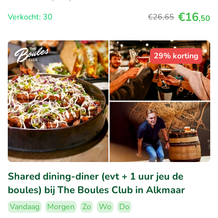
€16
Verkocht: 30
€26
,65
,50
29% korting
Shared dining-diner (evt + 1 uur jeu de
boules) bij The Boules Club in Alkmaar
Vandaag
Morgen
Zo
Wo
Do