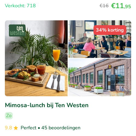
€11
Verkocht: 718
€16
,95
34% korting
Mimosa-lunch bij Ten Westen
Zo
9.8
Perfect
• 45 beoordelingen