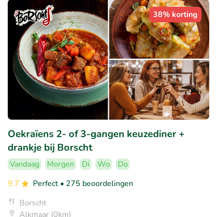
38% korting
Oekraïens 2- of 3-gangen keuzediner +
drankje bij Borscht
Vandaag
Morgen
Di
Wo
Do
9.7
Perfect
• 275 beoordelingen
Borscht
Alkmaar (0km)