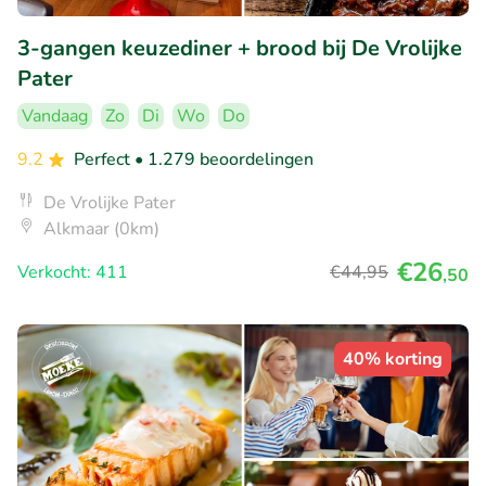
3-gangen keuzediner + brood bij De Vrolijke
Pater
Vandaag
Zo
Di
Wo
Do
9.2
Perfect
• 1.279 beoordelingen
De Vrolijke Pater
Alkmaar (0km)
€26
Verkocht: 411
€44
,95
,50
40% korting