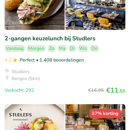
2-gangen keuzelunch bij Studlers
Vandaag
Morgen
Zo
Ma
Di
Wo
Do
9.2
Perfect
• 1.408 beoordelingen
Studlers
Bergen (5km)
€11
Verkocht: 292
€16
,95
,50
37% korting