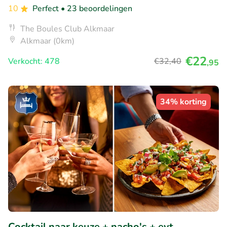
10
Perfect
• 23 beoordelingen
The Boules Club Alkmaar
Alkmaar (0km)
€22
Verkocht: 478
€32
,40
,95
34% korting
Cocktail naar keuze + nacho's + evt.