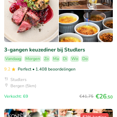
3-gangen keuzediner bij Studlers
Vandaag
Morgen
Zo
Ma
Di
Wo
Do
9.2
Perfect
• 1.408 beoordelingen
Studlers
Bergen (5km)
€26
Verkocht: 69
€41
,75
,50