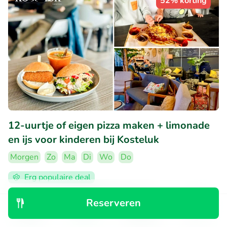
52% korting
12-uurtje of eigen pizza maken + limonade
en ijs voor kinderen bij Kosteluk
Morgen
Zo
Ma
Di
Wo
Do
Erg populaire deal
9.4
Perfect
• 155 beoordelingen
Reserveren
Kosteluk
Ontdek
Zoeken
Boekingen
Menu
Egmond aan Den Hoef (5km)