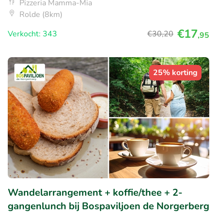
Pizzeria Mamma-Mia
Rolde (8km)
€17
Verkocht: 343
€30
,20
,95
25% korting
Wandelarrangement + koffie/thee + 2-
gangenlunch bij Bospaviljoen de Norgerberg