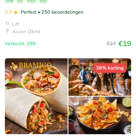
Ma
Di
Wo
Do
9.8
Perfect
• 250 beoordelingen
Liff
Assen (3km)
€19
Verkocht: 389
€27
38% korting