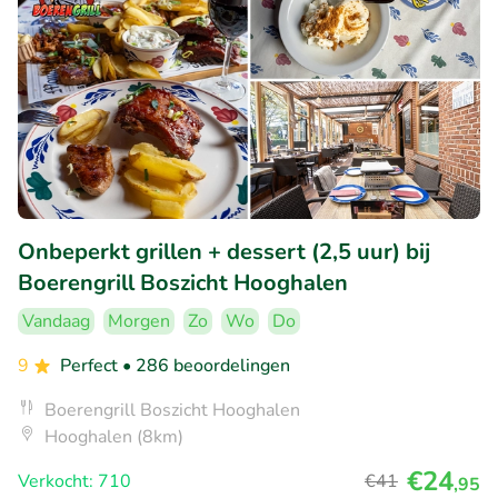
Onbeperkt grillen + dessert (2,5 uur) bij
Boerengrill Boszicht Hooghalen
Vandaag
Morgen
Zo
Wo
Do
9
Perfect
• 286 beoordelingen
Boerengrill Boszicht Hooghalen
Hooghalen (8km)
€24
Verkocht: 710
€41
,95