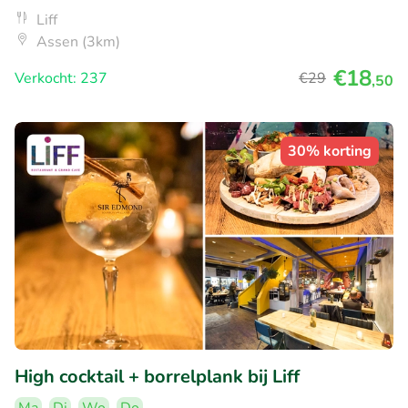
Liff
Assen (3km)
€18
Verkocht: 237
€29
,50
30% korting
High cocktail + borrelplank bij Liff