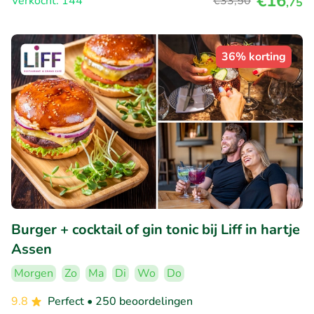
€16
Verkocht: 144
€33
,50
,75
36% korting
Burger + cocktail of gin tonic bij Liff in hartje
Assen
Morgen
Zo
Ma
Di
Wo
Do
9.8
Perfect
• 250 beoordelingen