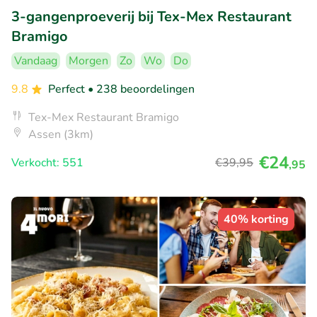
3-gangenproeverij bij Tex-Mex Restaurant
Bramigo
Vandaag
Morgen
Zo
Wo
Do
9.8
Perfect
• 238 beoordelingen
Tex-Mex Restaurant Bramigo
Assen (3km)
€24
Verkocht: 551
€39
,95
,95
40% korting