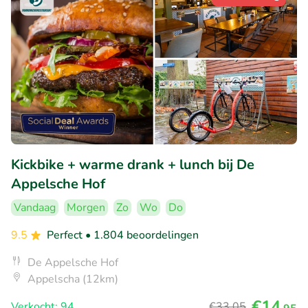
Kickbike + warme drank + lunch bij De
Appelsche Hof
Vandaag
Morgen
Zo
Wo
Do
9.5
Perfect
• 1.804 beoordelingen
De Appelsche Hof
Appelscha (12km)
€14
Verkocht: 94
€33
,05