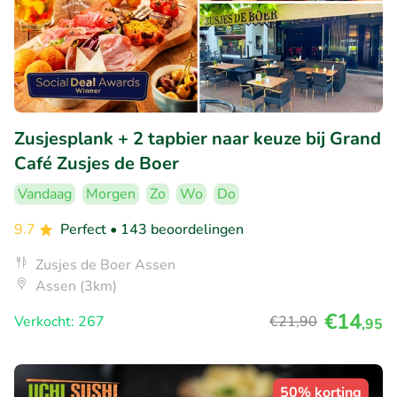
Zusjesplank + 2 tapbier naar keuze bij Grand
Café Zusjes de Boer
Vandaag
Morgen
Zo
Wo
Do
9.7
Perfect
• 143 beoordelingen
Zusjes de Boer Assen
Assen (3km)
€14
Verkocht: 267
€21
,90
,95
50% korting