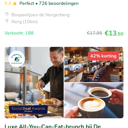
9.8
Perfect
• 726 beoordelingen
Bospaviljoen de Norgerberg
Norg (10km)
€13
Verkocht: 188
€17
,95
,50
42% korting
Luxe All-You-Can-Eat-brunch bij De