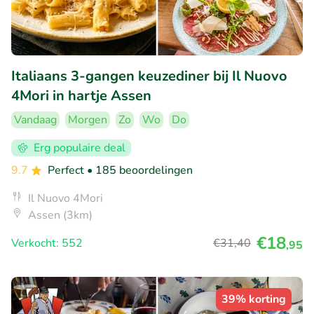
Italiaans 3-gangen keuzediner bij Il Nuovo
4Mori in hartje Assen
Vandaag
Morgen
Zo
Wo
Do
Erg populaire deal
9.7
Perfect
• 185 beoordelingen
Il Nuovo 4Mori
Assen (3km)
€18
Verkocht: 552
€31
,40
,95
39% korting