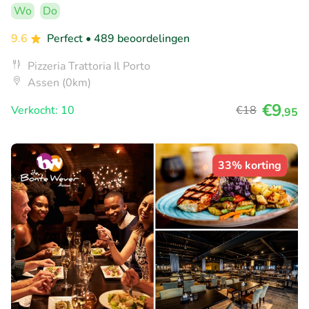
Wo
Do
9.6
Perfect
• 489 beoordelingen
Pizzeria Trattoria Il Porto
Assen (0km)
€9
Verkocht: 10
€18
,95
33% korting