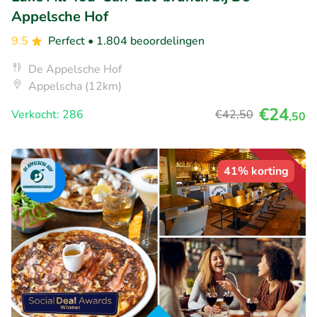
Appelsche Hof
9.5
Perfect
• 1.804 beoordelingen
De Appelsche Hof
Appelscha (12km)
€24
Verkocht: 286
€42
,50
,50
41% korting