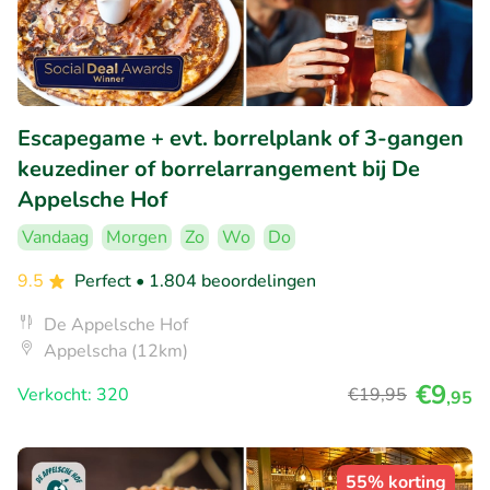
Escapegame + evt. borrelplank of 3-gangen
keuzediner of borrelarrangement bij De
Appelsche Hof
Vandaag
Morgen
Zo
Wo
Do
9.5
Perfect
• 1.804 beoordelingen
De Appelsche Hof
Appelscha (12km)
€9
Verkocht: 320
€19
,95
,95
55% korting