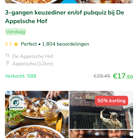
3-gangen keuzediner en/of pubquiz bij De
Appelsche Hof
Vandaag
9.5
Perfect
• 1.804 beoordelingen
De Appelsche Hof
Appelscha (12km)
€17
Verkocht: 588
€29
,45
,50
50% korting