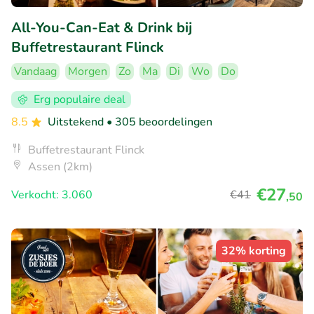
All-You-Can-Eat & Drink bij
Buffetrestaurant Flinck
Vandaag
Morgen
Zo
Ma
Di
Wo
Do
Erg populaire deal
8.5
Uitstekend
• 305 beoordelingen
Buffetrestaurant Flinck
Assen (2km)
€27
Verkocht: 3.060
€41
,50
32% korting