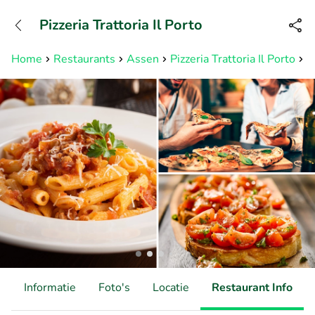
+31882050505
Pizzeria Trattoria Il Porto
Bereikbaar tot 23:00 uur
Home
Restaurants
Assen
Pizzeria Trattoria Il Porto
I
d
Informatie
Foto's
Locatie
Restaurant Info