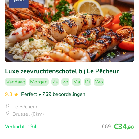
Luxe zeevruchtenschotel bij Le Pêcheur
Vandaag
Morgen
Za
Zo
Ma
Di
Wo
9.3
Perfect
• 769 beoordelingen
Le Pêcheur
Brussel (0km)
€34
Verkocht: 194
€69
,90