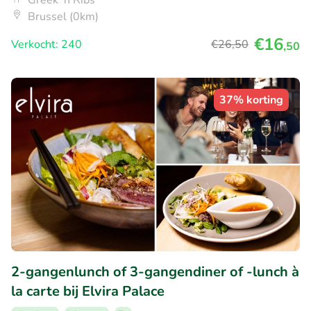
Greek 'n Ribs
Brussel (0km)
€16
Verkocht: 240
€26
,50
,50
37% korting
2-gangenlunch of 3-gangendiner of -lunch à
la carte bij Elvira Palace