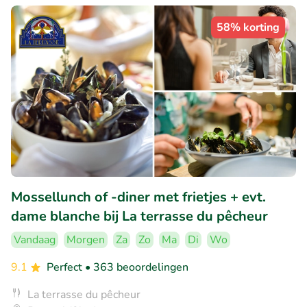
58% korting
Mossellunch of -diner met frietjes + evt.
dame blanche bij La terrasse du pêcheur
Vandaag
Morgen
Za
Zo
Ma
Di
Wo
9.1
Perfect
• 363 beoordelingen
La terrasse du pêcheur