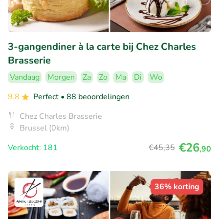
3-gangendiner à la carte bij Chez Charles
Brasserie
Vandaag
Morgen
Za
Zo
Ma
Di
Wo
9.8
Perfect
• 88 beoordelingen
Chez Charles Brasserie
Brussel (0km)
€26
Verkocht: 181
€45
,35
,90
36% korting