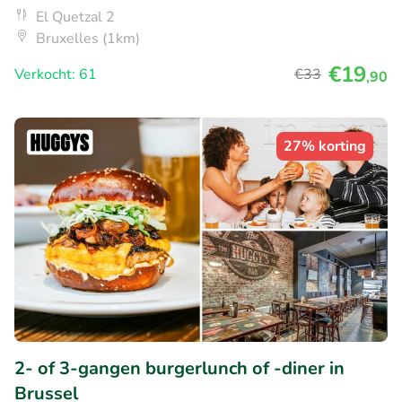
El Quetzal 2
Bruxelles (1km)
€19
Verkocht: 61
€33
,90
27% korting
2- of 3-gangen burgerlunch of -diner in
Brussel