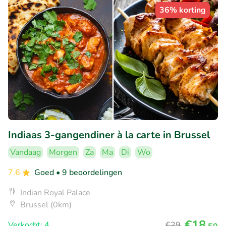
36% korting
Indiaas 3-gangendiner à la carte in Brussel
Vandaag
Morgen
Za
Ma
Di
Wo
7.6
Goed
• 9 beoordelingen
Indian Royal Palace
Brussel (0km)
€18
Verkocht: 4
€29