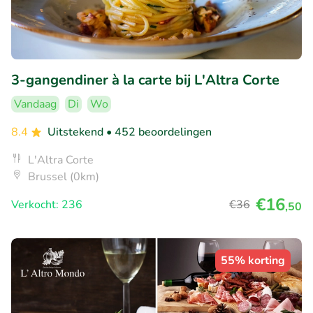
3-gangendiner à la carte bij L'Altra Corte
Vandaag
Di
Wo
8.4
Uitstekend
• 452 beoordelingen
L'Altra Corte
Brussel (0km)
€16
Verkocht: 236
€36
,50
55% korting