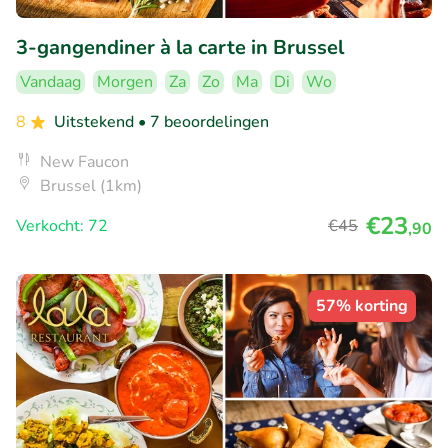
3-gangendiner à la carte in Brussel
Vandaag
Morgen
Za
Zo
Ma
Di
Wo
8
Uitstekend
• 7 beoordelingen
New Faucon
Brussel (1km)
€23
Verkocht: 72
€45
,90
57% korting