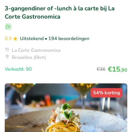
3-gangendiner of -lunch à la carte bij La
Corte Gastronomica
Di
8.9
Uitstekend
• 194 beoordelingen
La Corte Gastronomica
Bruxelles (0km)
€15
Verkocht: 90
€36
,90
54% korting