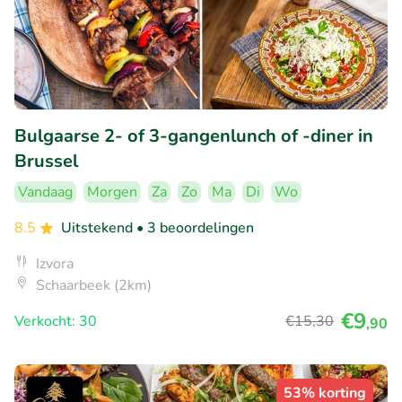
Bulgaarse 2- of 3-gangenlunch of -diner in
Brussel
Vandaag
Morgen
Za
Zo
Ma
Di
Wo
8.5
Uitstekend
• 3 beoordelingen
Izvora
Schaarbeek (2km)
€9
Verkocht: 30
€15
,30
,90
53% korting