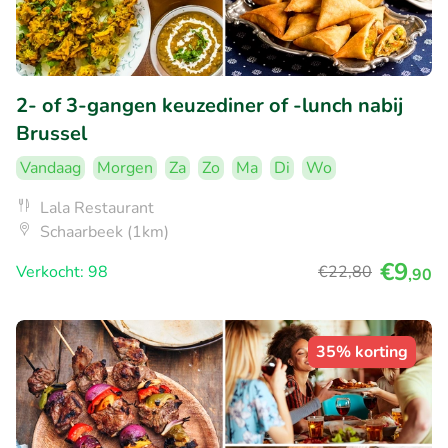
2- of 3-gangen keuzediner of -lunch nabij
Brussel
Vandaag
Morgen
Za
Zo
Ma
Di
Wo
Lala Restaurant
Schaarbeek (1km)
€9
Verkocht: 98
€22
,80
,90
35% korting