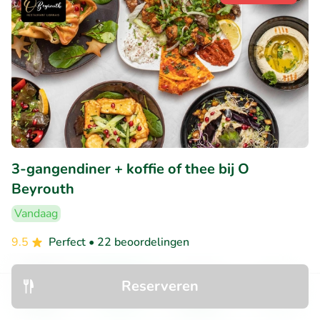
3-gangendiner + koffie of thee bij O
Beyrouth
Vandaag
9.5
Perfect
• 22 beoordelingen
O Beyrouth
Reserveren
Schaarbeek (3km)
Ontdek
Zoeken
Boekingen
Menu
€19
Verkocht: 161
€42
,90