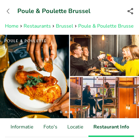
+31882050505
Poule & Poulette Brussel
Bereikbaar tot 23:00 uur
Home
Restaurants
Brussel
Poule & Poulette Brussel
d
Informatie
Foto's
Locatie
Restaurant Info