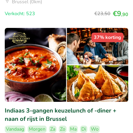
Brussel (0km)
€9
Verkocht: 523
€23
,50
,90
37% korting
Indiaas 3-gangen keuzelunch of -diner +
naan of rijst in Brussel
Vandaag
Morgen
Za
Zo
Ma
Di
Wo