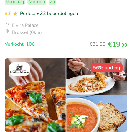
Vandaag
Morgen
Za
9.5
Perfect
• 32 beoordelingen
Elvira Palace
Brussel (0km)
€19
Verkocht: 106
€31
,55
,90
56% korting