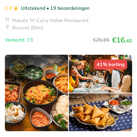
8.8
Uitstekend
• 19 beoordelingen
Masala ‘N' Curry Indian Restaurant
Brussel (0km)
€16
Verkocht: 73
€25
,95
,40
41% korting