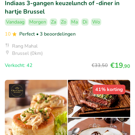
Indiaas 3-gangen keuzelunch of -diner in
hartje Brussel
Vandaag
Morgen
Za
Zo
Ma
Di
Wo
10
Perfect
• 3 beoordelingen
Rang Mahal
Brussel (0km)
€19
Verkocht: 42
€33
,50
,90
41% korting