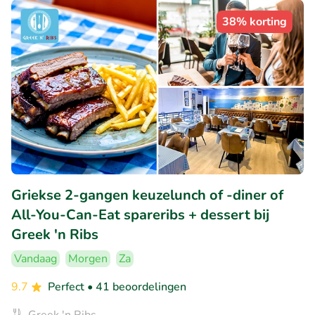
38% korting
Griekse 2-gangen keuzelunch of -diner of
All-You-Can-Eat spareribs + dessert bij
Greek 'n Ribs
Vandaag
Morgen
Za
9.7
Perfect
• 41 beoordelingen