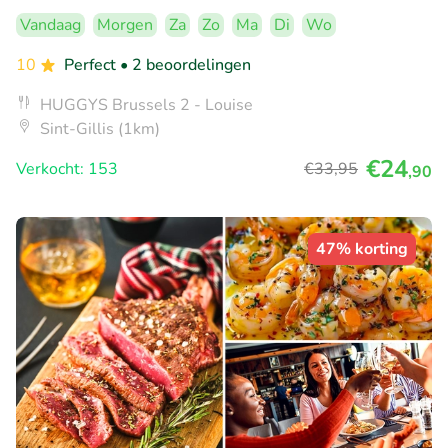
Vandaag
Morgen
Za
Zo
Ma
Di
Wo
10
Perfect
• 2 beoordelingen
HUGGYS Brussels 2 - Louise
Sint-Gillis (1km)
€24
Verkocht: 153
€33
,95
,90
47% korting