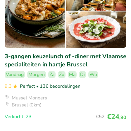
3-gangen keuzelunch of -diner met Vlaamse
specialiteiten in hartje Brussel
Vandaag
Morgen
Za
Zo
Ma
Di
Wo
9.3
Perfect
• 136 beoordelingen
Mussel Mongers
Brussel (0km)
€24
Verkocht: 23
€52
,90