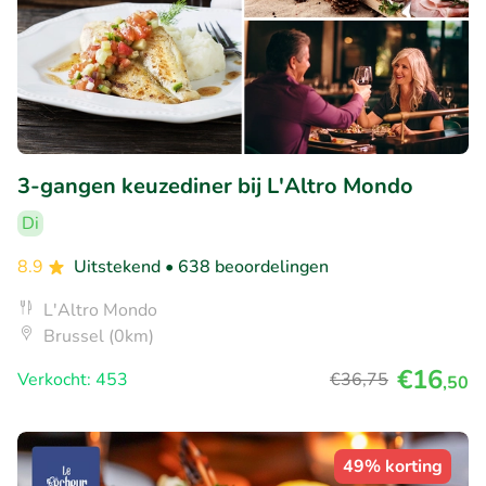
3-gangen keuzediner bij L'Altro Mondo
Di
8.9
Uitstekend
• 638 beoordelingen
L'Altro Mondo
Brussel (0km)
€16
Verkocht: 453
€36
,75
,50
49% korting