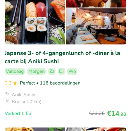
Japanse 3- of 4-gangenlunch of -diner à la
carte bij Aniki Sushi
Vandaag
Morgen
Za
Di
Wo
9.3
Perfect
• 116 beoordelingen
Aniki Sushi
Brussel (0km)
€14
Verkocht: 53
€23
,25
,90