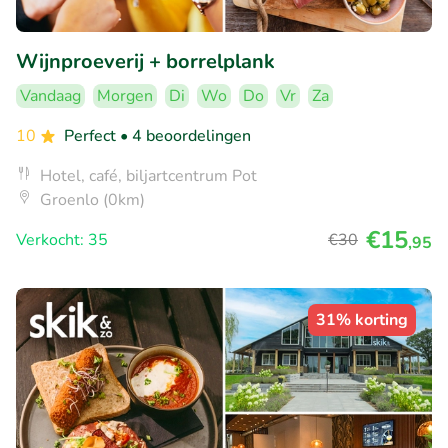
Wijnproeverij + borrelplank
Vandaag
Morgen
Di
Wo
Do
Vr
Za
10
Perfect
• 4 beoordelingen
Hotel, café, biljartcentrum Pot
Groenlo (0km)
€15
Verkocht: 35
€30
,95
31% korting