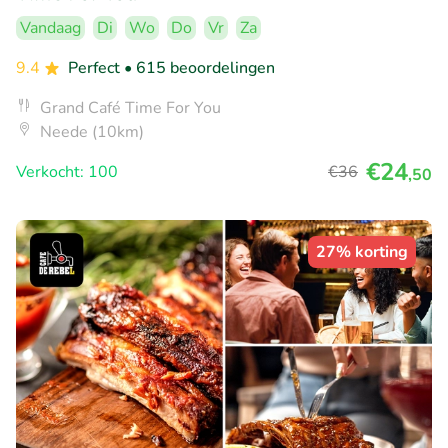
Vandaag
Di
Wo
Do
Vr
Za
9.4
Perfect
• 615 beoordelingen
Grand Café Time For You
Neede (10km)
€24
Verkocht: 100
€36
,50
27% korting