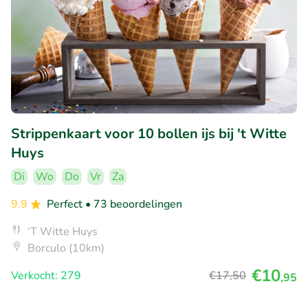
Strippenkaart voor 10 bollen ijs bij 't Witte
Huys
Di
Wo
Do
Vr
Za
9.9
Perfect
• 73 beoordelingen
‘T Witte Huys
Borculo (10km)
€10
Verkocht: 279
€17
,50
,95