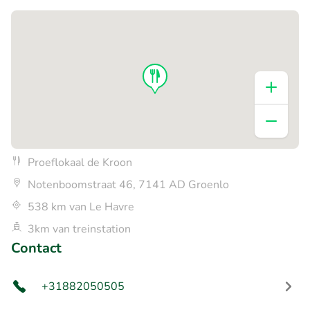
Proeflokaal de Kroon
Notenboomstraat 46, 7141 AD Groenlo
538 km van Le Havre
3km van treinstation
Contact
+31882050505