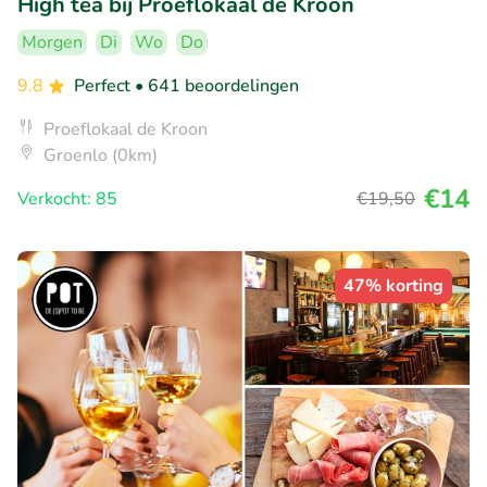
High tea bij Proeflokaal de Kroon
Morgen
Di
Wo
Do
9.8
Perfect
• 641 beoordelingen
Proeflokaal de Kroon
Groenlo (0km)
€14
Verkocht: 85
€19
,50
47% korting