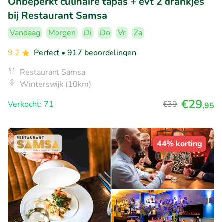
Onbeperkt culinaire tapas + evt 2 drankjes
bij Restaurant Samsa
Vandaag
Morgen
Di
Do
Vr
Za
9.2
Perfect
• 917 beoordelingen
Restaurant Samsa
Winterswijk (10km)
€29
Verkocht: 71
€39
,95
44% korting