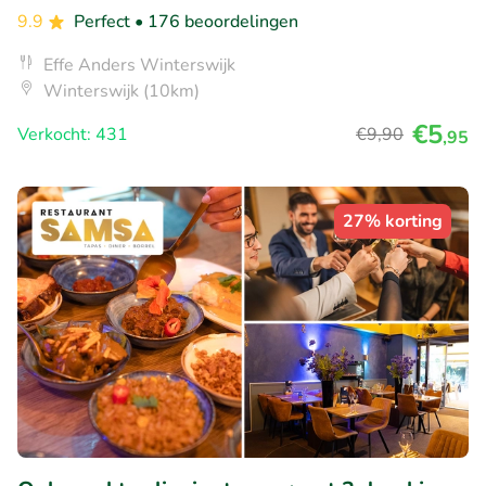
9.9
Perfect
• 176 beoordelingen
Effe Anders Winterswijk
Winterswijk (10km)
€5
Verkocht: 431
€9
,90
,95
27% korting