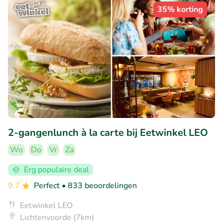
35% korting
2-gangenlunch à la carte bij Eetwinkel LEO
Wo
Do
Vr
Za
Erg populaire deal
9.7
Perfect
• 833 beoordelingen
Eetwinkel LEO
Lichtenvoorde (7km)