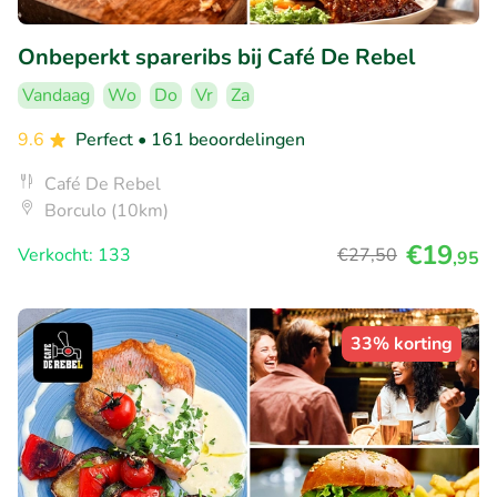
Onbeperkt spareribs bij Café De Rebel
Vandaag
Wo
Do
Vr
Za
9.6
Perfect
• 161 beoordelingen
Café De Rebel
Borculo (10km)
€19
Verkocht: 133
€27
,50
,95
33% korting