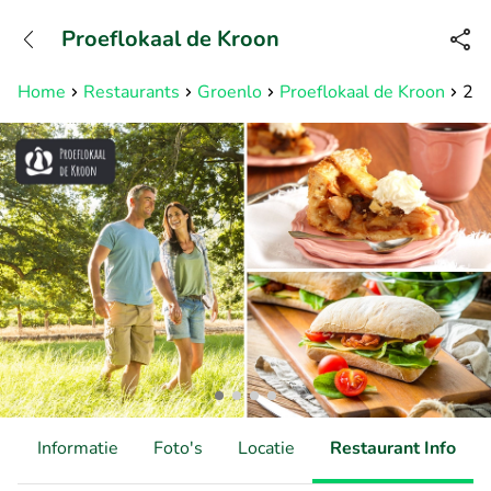
+31882050505
Proeflokaal de Kroon
Bereikbaar tot 23:00 uur
Home
Restaurants
Groenlo
Proeflokaal de Kroon
2-g
d
Informatie
Foto's
Locatie
Restaurant Info