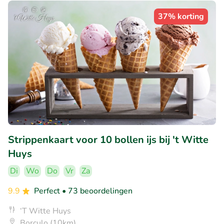
37% korting
Strippenkaart voor 10 bollen ijs bij 't Witte
Huys
Di
Wo
Do
Vr
Za
9.9
Perfect
• 73 beoordelingen
‘T Witte Huys
Borculo (10km)