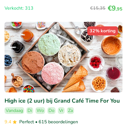
€9
Verkocht: 313
€15
,35
,95
32% korting
High ice (2 uur) bij Grand Café Time For You
Vandaag
Di
Wo
Do
Vr
Za
9.4
Perfect
• 615 beoordelingen