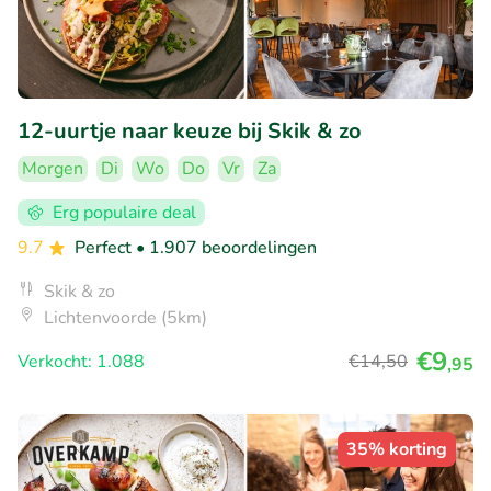
12-uurtje naar keuze bij Skik & zo
Morgen
Di
Wo
Do
Vr
Za
Erg populaire deal
9.7
Perfect
• 1.907 beoordelingen
Skik & zo
Lichtenvoorde (5km)
€9
Verkocht: 1.088
€14
,50
,95
35% korting