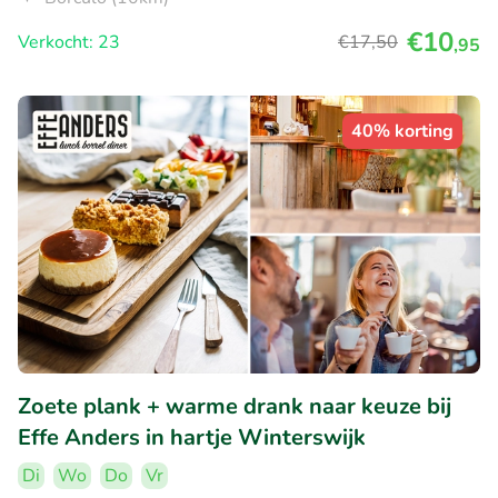
€10
Verkocht: 23
€17
,50
,95
40% korting
Zoete plank + warme drank naar keuze bij
Effe Anders in hartje Winterswijk
Di
Wo
Do
Vr