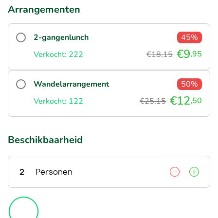
Arrangementen
2-gangenlunch
45%
€9
,95
Verkocht: 222
€18,15
Wandelarrangement
50%
€12
,50
Verkocht: 122
€25,15
Beschikbaarheid
2
Personen