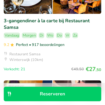
3-gangendiner à la carte bij Restaurant
Samsa
Vandaag
Morgen
Di
Wo
Do
Vr
Za
9.2
Perfect
• 917 beoordelingen
Restaurant Samsa
Winterswijk (10km)
€27
Verkocht: 21
€49
,50
,50
52% korting
Reserveren
Ontdek
Zoeken
Boekingen
Menu