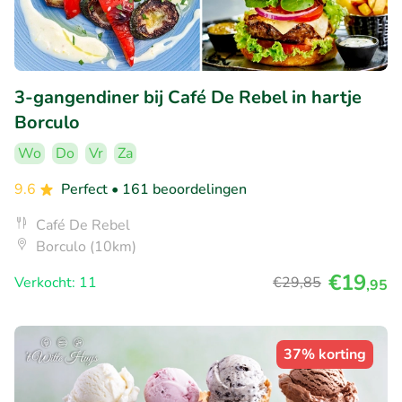
3-gangendiner bij Café De Rebel in hartje
Borculo
Wo
Do
Vr
Za
9.6
Perfect
• 161 beoordelingen
Café De Rebel
Borculo (10km)
€19
Verkocht: 11
€29
,85
,95
37% korting