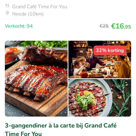
Grand Café Time For You
Neede (10km)
€16
Verkocht: 94
€25
,95
32% korting
3-gangendiner à la carte bij Grand Café
Time For You