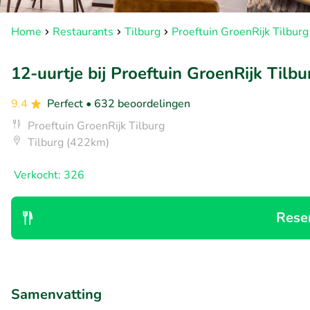
Home
Restaurants
Tilburg
Proeftuin GroenRijk Tilburg
12-uurtje bij Proeftuin GroenRijk Tilbu
9.4
Perfect
• 632 beoordelingen
Proeftuin GroenRijk Tilburg
Tilburg (422km)
Verkocht: 326
Rese
Samenvatting