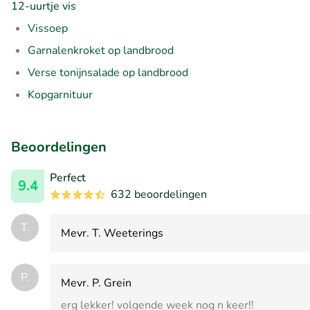
12-uurtje vis
Vissoep
Garnalenkroket op landbrood
Verse tonijnsalade op landbrood
Kopgarnituur
Beoordelingen
Perfect
9.4
632 beoordelingen
T.
Mevr. T. Weeterings
P.
Mevr. P. Grein
erg lekker! volgende week nog n keer!!