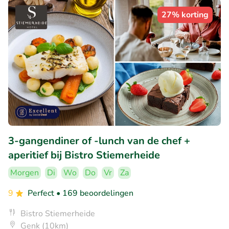
27% korting
3-gangendiner of -lunch van de chef +
aperitief bij Bistro Stiemerheide
Morgen
Di
Wo
Do
Vr
Za
9
Perfect
• 169 beoordelingen
Bistro Stiemerheide
Genk (10km)