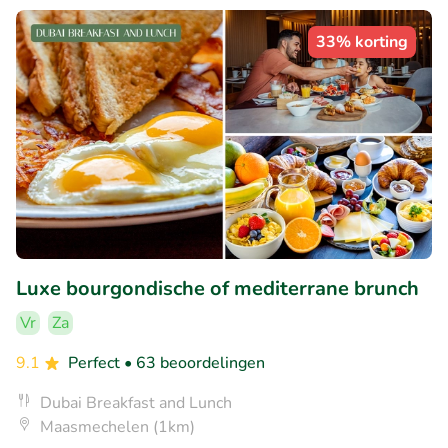
33% korting
Luxe bourgondische of mediterrane brunch
Vr
Za
9.1
Perfect
• 63 beoordelingen
Dubai Breakfast and Lunch
Maasmechelen (1km)