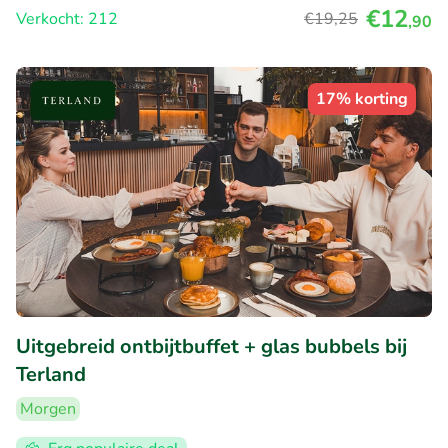
€12
Verkocht: 212
€19
,25
,90
17% korting
Uitgebreid ontbijtbuffet + glas bubbels bij
Terland
Morgen