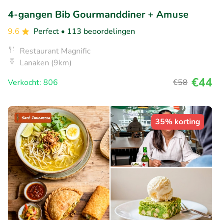
4-gangen Bib Gourmanddiner + Amuse
9.6
Perfect
• 113 beoordelingen
Restaurant Magnific
Lanaken (9km)
€44
Verkocht: 806
€58
35% korting