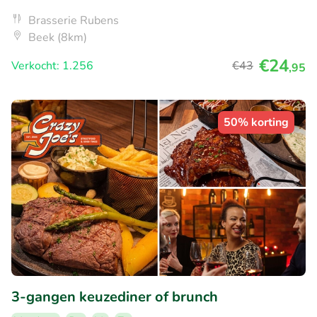
Brasserie Rubens
Beek (8km)
€24
Verkocht: 1.256
€43
,95
50% korting
3-gangen keuzediner of brunch