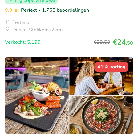
Erg populaire deal
9.9
Perfect
• 1.765 beoordelingen
Terland
Dilsen-Stokkem (2km)
€24
Verkocht: 5.199
€29
,50
,50
41% korting