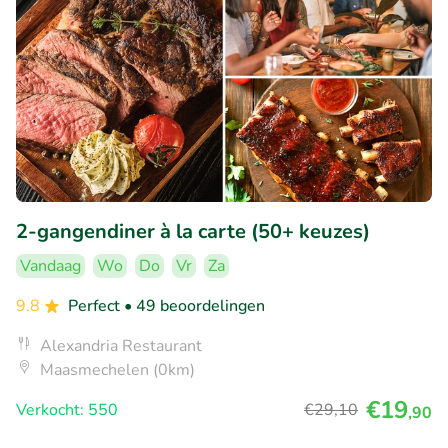
2-gangendiner à la carte (50+ keuzes)
Vandaag
Wo
Do
Vr
Za
9.8
Perfect
• 49 beoordelingen
Alexandria Restaurant
Maasmechelen (0km)
€19
Verkocht: 550
€29
,10
,90