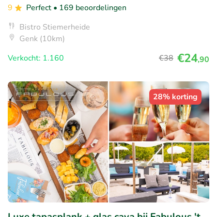
9
Perfect
• 169 beoordelingen
Bistro Stiemerheide
Genk (10km)
€24
Verkocht: 1.160
€38
,90
28% korting
Luxe tapasplank + glas cava bij Fabulous 't