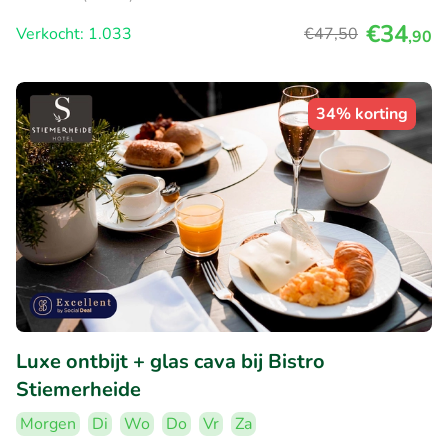
€34
Verkocht: 1.033
€47
,50
,90
34% korting
Luxe ontbijt + glas cava bij Bistro
Stiemerheide
Morgen
Di
Wo
Do
Vr
Za