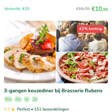
€10
Verkocht: 425
€15
,70
,95
42% korting
3-gangen keuzediner bij Brasserie Rubens
Wo
Do
Vr
Za
9.5
Perfect
• 151 beoordelingen