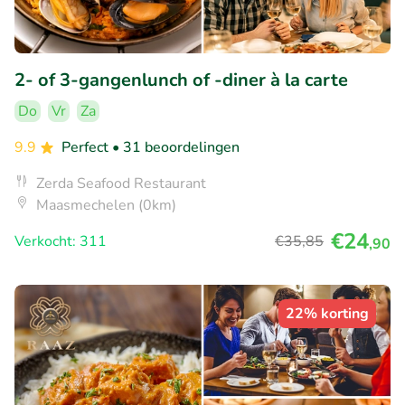
2- of 3-gangenlunch of -diner à la carte
Do
Vr
Za
9.9
Perfect
• 31 beoordelingen
Zerda Seafood Restaurant
Maasmechelen (0km)
€24
Verkocht: 311
€35
,85
,90
22% korting