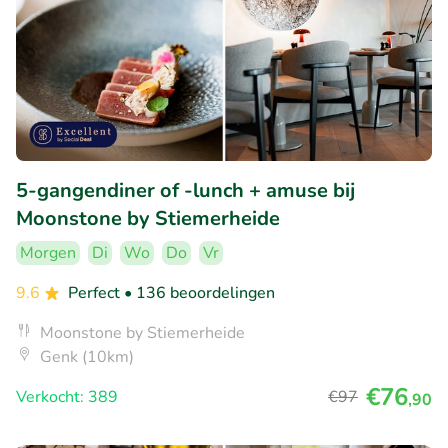
5-gangendiner of -lunch + amuse bij
Moonstone by Stiemerheide
Morgen
Di
Wo
Do
Vr
9.6
Perfect
• 136 beoordelingen
Moonstone by Stiemerheide
Genk (10km)
€76
Verkocht: 389
€97
,90