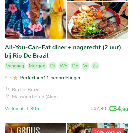
All-You-Can-Eat diner + nagerecht (2 uur)
bij Rio De Brazil
Vandaag
Morgen
Di
Wo
Do
Vr
Za
9.3
Perfect
• 511 beoordelingen
Rio De Brazil
Maasmechelen (4km)
€34
Verkocht: 1.805
€47
,80
,90
30% korting