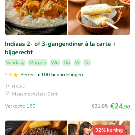
Indiaas 2- of 3-gangendiner à la carte +
bijgerecht
Vandaag
Morgen
Wo
Do
Vr
Za
9.8
Perfect
• 100 beoordelingen
RAAZ
Maasmechelen (0km)
€24
Verkocht: 160
€31
,85
,90
32% korting