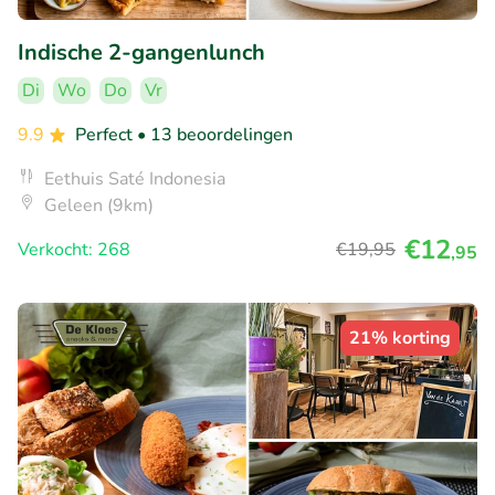
Indische 2-gangenlunch
Di
Wo
Do
Vr
9.9
Perfect
• 13 beoordelingen
Eethuis Saté Indonesia
Geleen (9km)
€12
Verkocht: 268
€19
,95
,95
21% korting