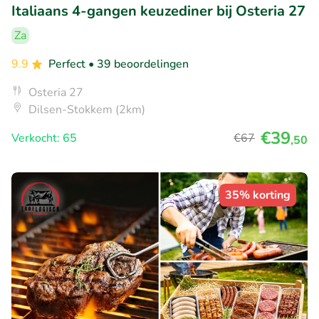
Italiaans 4-gangen keuzediner bij Osteria 27
Za
9.9
Perfect
• 39 beoordelingen
Osteria 27
Dilsen-Stokkem (2km)
€39
Verkocht: 65
€67
,50
35% korting