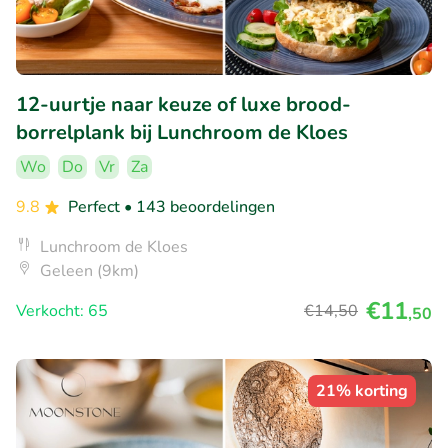
12-uurtje naar keuze of luxe brood-
borrelplank bij Lunchroom de Kloes
Wo
Do
Vr
Za
9.8
Perfect
• 143 beoordelingen
Lunchroom de Kloes
Geleen (9km)
€11
Verkocht: 65
€14
,50
,50
21% korting