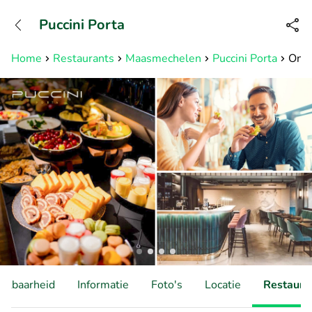
+31882050505
Puccini Porta
Bereikbaar tot 23:00 uur
Home
Restaurants
Maasmechelen
Puccini Porta
Ontb
hikbaarheid
Informatie
Foto's
Locatie
Restauran