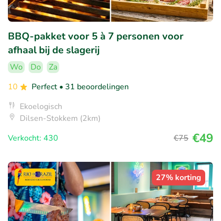
BBQ-pakket voor 5 à 7 personen voor
afhaal bij de slagerij
Wo
Do
Za
10
Perfect
• 31 beoordelingen
Ekoelogisch
Dilsen-Stokkem (2km)
€49
Verkocht: 430
€75
27% korting