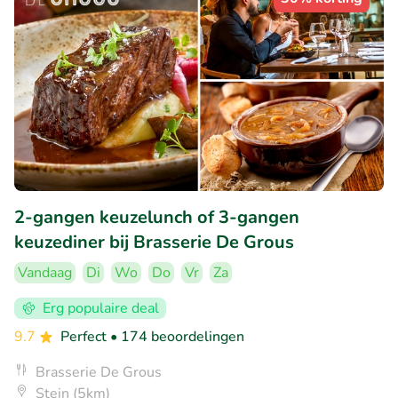
2-gangen keuzelunch of 3-gangen
keuzediner bij Brasserie De Grous
Vandaag
Di
Wo
Do
Vr
Za
Erg populaire deal
9.7
Perfect
• 174 beoordelingen
Brasserie De Grous
Stein (5km)