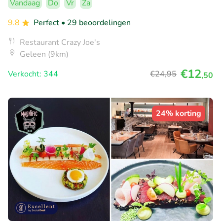
Vandaag
Do
Vr
Za
9.8
Perfect
• 29 beoordelingen
Restaurant Crazy Joe's
Geleen (9km)
€12
Verkocht: 344
€24
,95
,50
24% korting