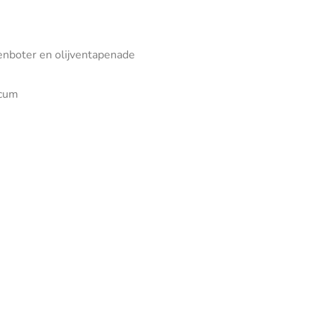
enboter en olijventapenade
icum