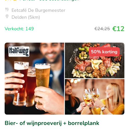
Eetcafé De Burgemeester
Delden (5km)
€12
Verkocht: 149
€24
,25
50% korting
Bier- of wijnproeverij + borrelplank