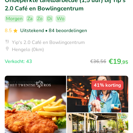
Onbeperkte tafelbarbecue (1,5 uur) bij Yip's
2.0 Café en Bowlingcentrum
Morgen
Za
Zo
Di
Wo
8.5
Uitstekend
• 84 beoordelingen
Yip's 2.0 Café en Bowlingcentrum
Hengelo (0km)
€19
Verkocht: 43
€36
,56
,95
41% korting