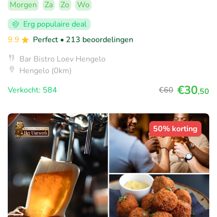
Morgen
Za
Zo
Wo
Erg populaire deal
9.9
Perfect
• 213 beoordelingen
Bar Bistro Loev Hengelo
Hengelo (0km)
€30
Verkocht: 584
€60
,50
50% korting