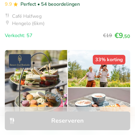
9.9
Perfect
• 54 beoordelingen
Café Halfweg
Hengelo (6km)
€9
Verkocht: 57
€19
,50
33% korting
Reserveren
Ontdek
Zoeken
Boekingen
Menu
Franse high tea (2 uur) of warme drank +