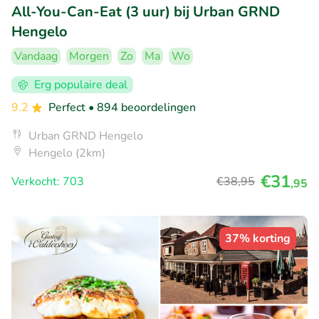
All-You-Can-Eat (3 uur) bij Urban GRND
Hengelo
Vandaag
Morgen
Zo
Ma
Wo
Erg populaire deal
9.2
Perfect
• 894 beoordelingen
Urban GRND Hengelo
Hengelo (2km)
€31
Verkocht: 703
€38
,95
,95
37% korting