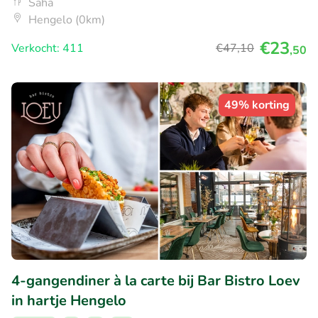
Saha
Hengelo (0km)
€23
Verkocht: 411
€47
,10
,50
49% korting
4-gangendiner à la carte bij Bar Bistro Loev
in hartje Hengelo