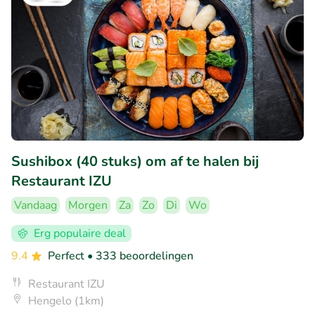
Sushibox (40 stuks) om af te halen bij
Restaurant IZU
Vandaag
Morgen
Za
Zo
Di
Wo
Erg populaire deal
9.4
Perfect
• 333 beoordelingen
Restaurant IZU
Hengelo (1km)