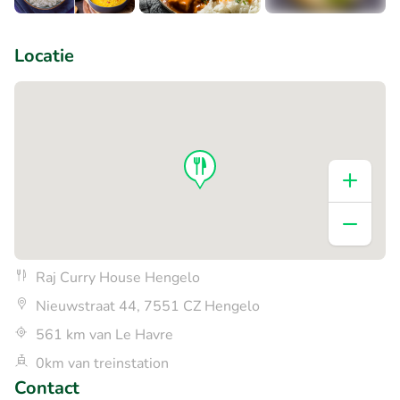
+1
Locatie
Raj Curry House Hengelo
Nieuwstraat 44, 7551 CZ Hengelo
561 km van Le Havre
0km van treinstation
Contact