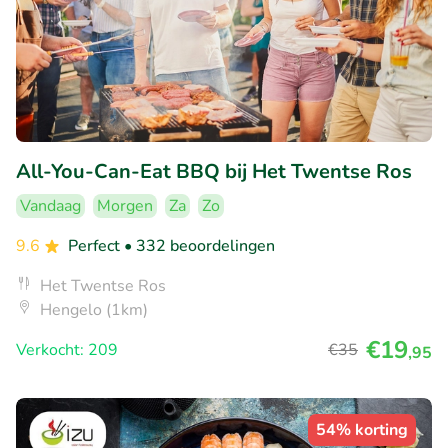
All-You-Can-Eat BBQ bij Het Twentse Ros
Vandaag
Morgen
Za
Zo
9.6
Perfect
• 332 beoordelingen
Het Twentse Ros
Hengelo (1km)
€19
Verkocht: 209
€35
,95
54% korting