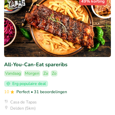
49% korting
All-You-Can-Eat spareribs
Vandaag
Morgen
Za
Zo
Erg populaire deal
10
Perfect
• 31 beoordelingen
Casa de Tapas
Delden (5km)