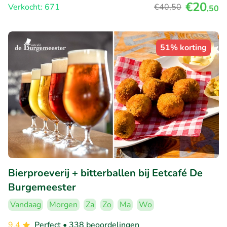
€20
Verkocht: 671
€40
,50
,50
51% korting
Bierproeverij + bitterballen bij Eetcafé De
Burgemeester
Vandaag
Morgen
Za
Zo
Ma
Wo
9.4
Perfect
• 338 beoordelingen