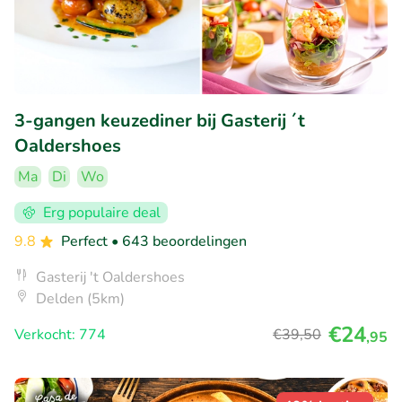
3-gangen keuzediner bij Gasterij ´t
Oaldershoes
Ma
Di
Wo
Erg populaire deal
9.8
Perfect
• 643 beoordelingen
Gasterij 't Oaldershoes
Delden (5km)
€24
Verkocht: 774
€39
,50
,95