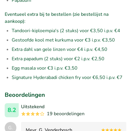
Papadum
Eventueel extra bij te bestellen (zie bestellijst na
aankoop):
Tandoori-kiploempia's (2 stuks) voor €3,50 i.p.v. €4
Gestoofde kool met kurkuma voor €3 i.p.v. €3,50
Extra dahl van gele linzen voor €4 i.p.v. €4,50
Extra papadum (2 stuks) voor €2 i.p.v. €2,50
Egg masala voor €3 i.p.v. €3,50
Signature Hyderabadi chicken fry voor €6,50 i.p.v. €7
Beoordelingen
Uitstekend
8.2
19 beoordelingen
G.
Mevr. G. Venderbosch