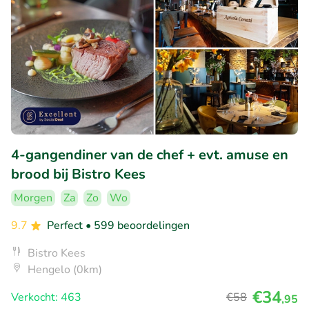
4-gangendiner van de chef + evt. amuse en
brood bij Bistro Kees
Morgen
Za
Zo
Wo
9.7
Perfect
• 599 beoordelingen
Bistro Kees
Hengelo (0km)
€34
Verkocht: 463
€58
,95