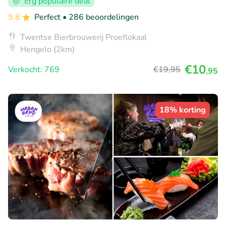
Erg populaire deal
9.8
Perfect
• 286 beoordelingen
Twentse Bierbrouwerij Proeflokaal
Hengelo (2km)
€10
Verkocht: 769
€19
,95
,95
18% korting