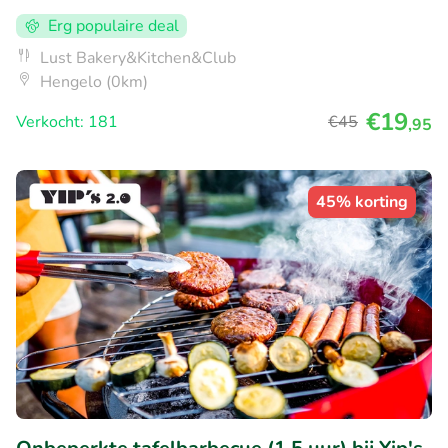
Erg populaire deal
Lust Bakery&Kitchen&Club
Hengelo (0km)
€19
Verkocht: 181
€45
,95
45% korting