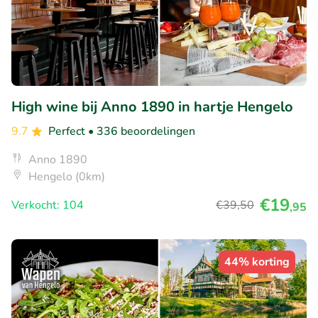
High wine bij Anno 1890 in hartje Hengelo
9.7
Perfect
• 336 beoordelingen
Anno 1890
Hengelo (0km)
€19
Verkocht: 104
€39
,50
,95
44% korting