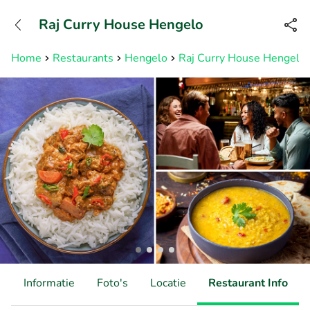
+31882050505
Raj Curry House Hengelo
Bereikbaar tot 23:00 uur
Home
Restaurants
Hengelo
Raj Curry House Hengelo
d
Informatie
Foto's
Locatie
Restaurant Info