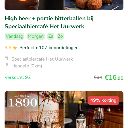
High beer + portie bitterballen bij
Speciaalbiercafé Het Uurwerk
Vandaag
Morgen
Za
Zo
9.6
Perfect
• 107 beoordelingen
Speciaalbiercafé Het Uurwerk
Hengelo (0km)
€16
Verkocht: 92
€34
,95
49% korting