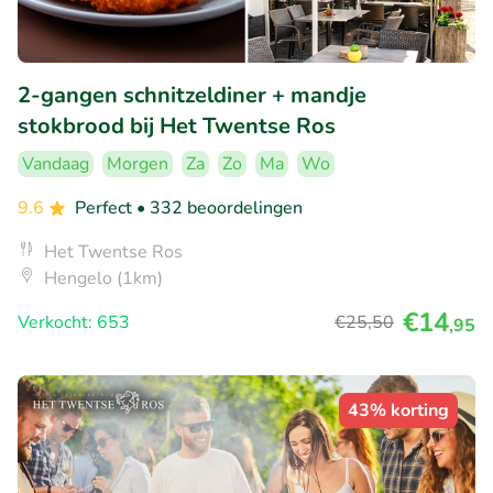
2-gangen schnitzeldiner + mandje
stokbrood bij Het Twentse Ros
Vandaag
Morgen
Za
Zo
Ma
Wo
9.6
Perfect
• 332 beoordelingen
Het Twentse Ros
Hengelo (1km)
€14
Verkocht: 653
€25
,50
,95
43% korting