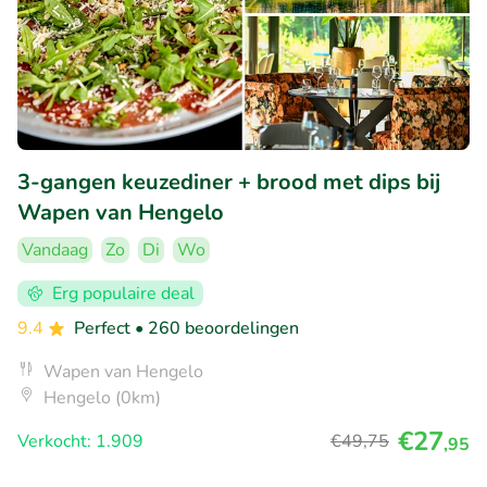
3-gangen keuzediner + brood met dips bij
Wapen van Hengelo
Vandaag
Zo
Di
Wo
Erg populaire deal
9.4
Perfect
• 260 beoordelingen
Wapen van Hengelo
Hengelo (0km)
€27
Verkocht: 1.909
€49
,75
,95