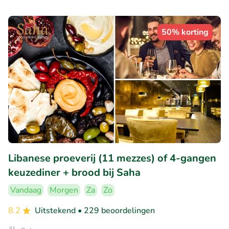
50% korting
Libanese proeverij (11 mezzes) of 4-gangen
keuzediner + brood bij Saha
Vandaag
Morgen
Za
Zo
8.2
Uitstekend
• 229 beoordelingen