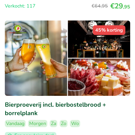
€29
Verkocht: 117
€64
,95
,95
45% korting
Bierproeverij incl. bierbostelbrood +
borrelplank
Vandaag
Morgen
Za
Zo
Wo