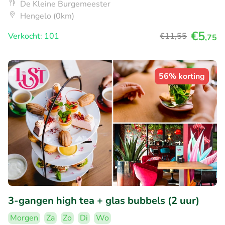
De Kleine Burgemeester
Hengelo (0km)
€5
Verkocht: 101
€11
,55
,75
56% korting
3-gangen high tea + glas bubbels (2 uur)
Morgen
Za
Zo
Di
Wo