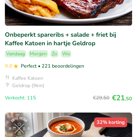
Onbeperkt spareribs + salade + friet bij
Kaffee Katoen in hartje Geldrop
Vandaag
Morgen
Zo
Wo
9.8
Perfect
• 221 beoordelingen
Kaffee Katoen
Geldrop (9km)
€21
Verkocht: 115
€29
,50
,50
32% korting