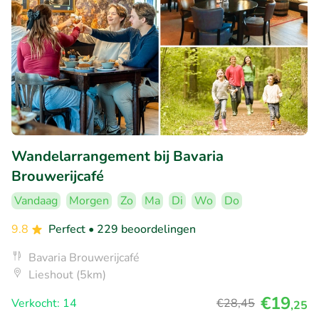
Wandelarrangement bij Bavaria
Brouwerijcafé
Vandaag
Morgen
Zo
Ma
Di
Wo
Do
9.8
Perfect
• 229 beoordelingen
Bavaria Brouwerijcafé
Lieshout (5km)
€19
Verkocht: 14
€28
,45
,25