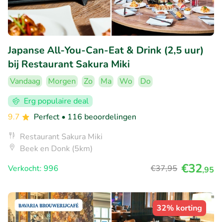
Japanse All-You-Can-Eat & Drink (2,5 uur)
bij Restaurant Sakura Miki
Vandaag
Morgen
Zo
Ma
Wo
Do
Erg populaire deal
9.7
Perfect
• 116 beoordelingen
Restaurant Sakura Miki
Beek en Donk (5km)
€32
Verkocht: 996
€37
,95
,95
32% korting