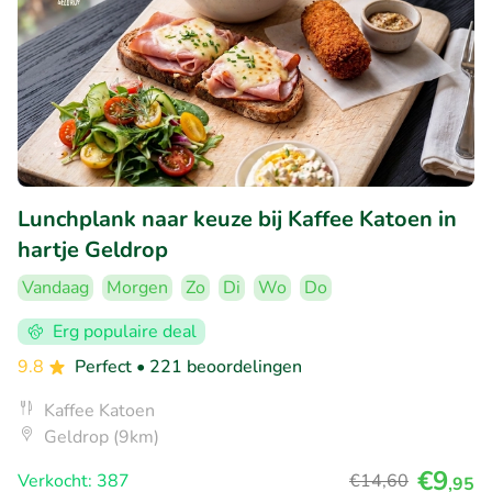
Lunchplank naar keuze bij Kaffee Katoen in
hartje Geldrop
Vandaag
Morgen
Zo
Di
Wo
Do
Erg populaire deal
9.8
Perfect
• 221 beoordelingen
Kaffee Katoen
Geldrop (9km)
€9
Verkocht: 387
€14
,60
,95