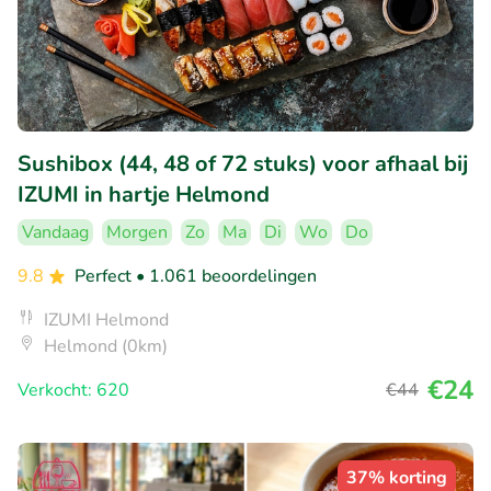
Sushibox (44, 48 of 72 stuks) voor afhaal bij
IZUMI in hartje Helmond
Vandaag
Morgen
Zo
Ma
Di
Wo
Do
9.8
Perfect
• 1.061 beoordelingen
IZUMI Helmond
Helmond (0km)
€24
Verkocht: 620
€44
37% korting