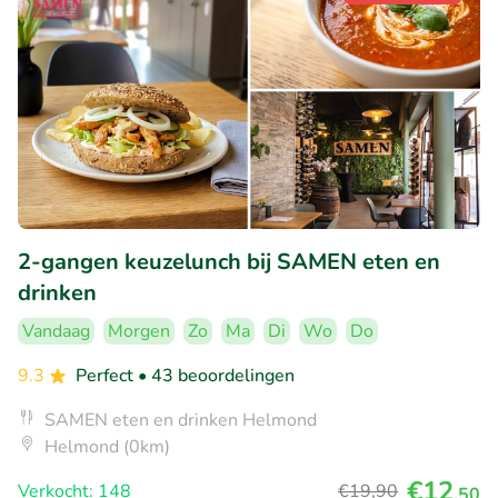
2-gangen keuzelunch bij SAMEN eten en
drinken
Vandaag
Morgen
Zo
Ma
Di
Wo
Do
9.3
Perfect
• 43 beoordelingen
SAMEN eten en drinken Helmond
Helmond (0km)
€12
Verkocht: 148
€19
,90
,50