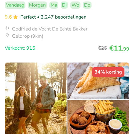
Vandaag
Morgen
Ma
Di
Wo
Do
9.6
Perfect
• 2.247 beoordelingen
Godfried de Vocht De Echte Bakker
Geldrop (9km)
€11
Verkocht: 915
€25
,99
34% korting