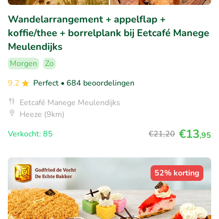
Wandelarrangement + appelflap +
koffie/thee + borrelplank bij Eetcafé Manege
Meulendijks
Morgen
Zo
9.2
Perfect
• 684 beoordelingen
Eetcafé Manege Meulendijks
Heeze (9km)
€13
Verkocht: 85
€21
,20
,95
52% korting