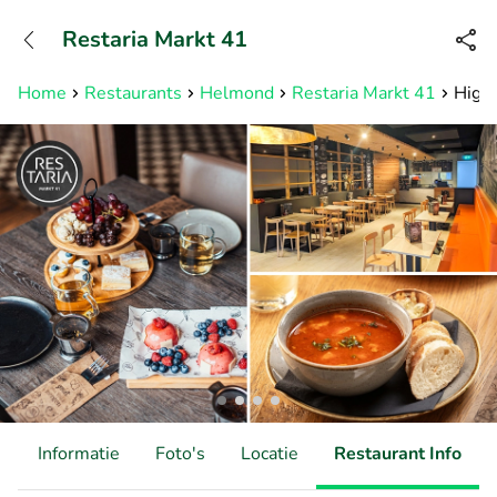
+31882050505
Restaria Markt 41
Bereikbaar tot 23:00 uur
Home
Restaurants
Helmond
Restaria Markt 41
High 
d
Informatie
Foto's
Locatie
Restaurant Info