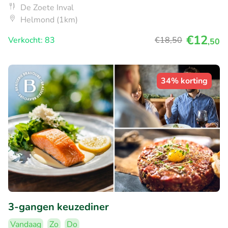
De Zoete Inval
Helmond (1km)
€12
Verkocht: 83
€18
,50
,50
34% korting
3-gangen keuzediner
Vandaag
Zo
Do