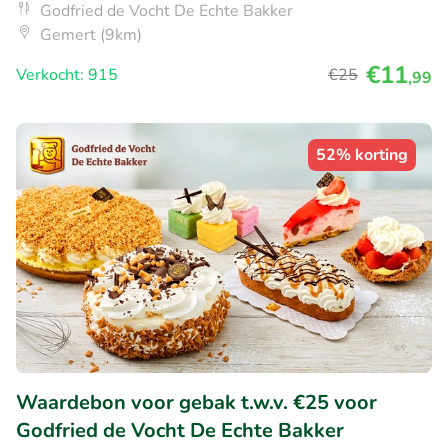
Godfried de Vocht De Echte Bakker
Gemert (9km)
€11
Verkocht: 915
€25
,99
52% korting
Waardebon voor gebak t.w.v. €25 voor
Godfried de Vocht De Echte Bakker