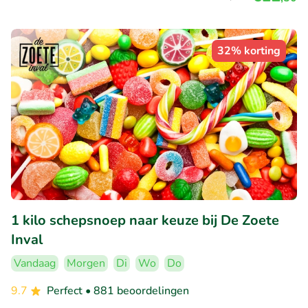
32% korting
1 kilo schepsnoep naar keuze bij De Zoete
Inval
Vandaag
Morgen
Di
Wo
Do
9.7
Perfect
• 881 beoordelingen