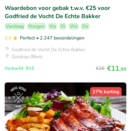
Waardebon voor gebak t.w.v. €25 voor
Godfried de Vocht De Echte Bakker
Vandaag
Morgen
Ma
Di
Wo
Do
9.6
Perfect
• 2.247 beoordelingen
Godfried de Vocht De Echte Bakker
Geldrop (9km)
€11
Verkocht: 915
€25
,99
27% korting