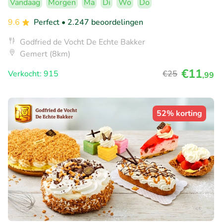
Vandaag
Morgen
Ma
Di
Wo
Do
9.6
Perfect
• 2.247 beoordelingen
Godfried de Vocht De Echte Bakker
Gemert (8km)
€11
Verkocht: 915
€25
,99
52% korting