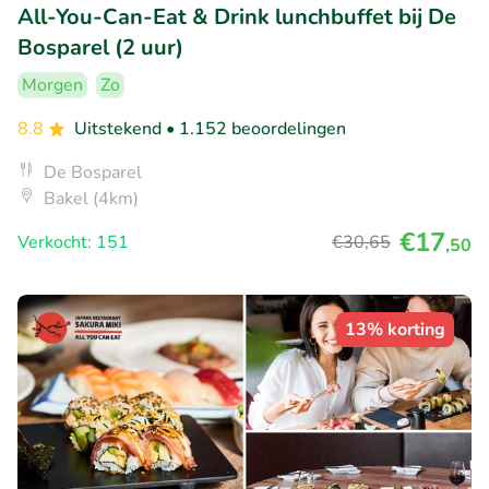
All-You-Can-Eat & Drink lunchbuffet bij De
Bosparel (2 uur)
Morgen
Zo
8.8
Uitstekend
• 1.152 beoordelingen
De Bosparel
Bakel (4km)
€17
Verkocht: 151
€30
,65
,50
13% korting