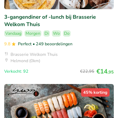
3-gangendiner of -lunch bij Brasserie
Welkom Thuis
Vandaag
Morgen
Di
Wo
Do
9.8
Perfect
• 249 beoordelingen
Brasserie Welkom Thuis
Helmond (0km)
€14
Verkocht: 92
€22
,95
,95
45% korting