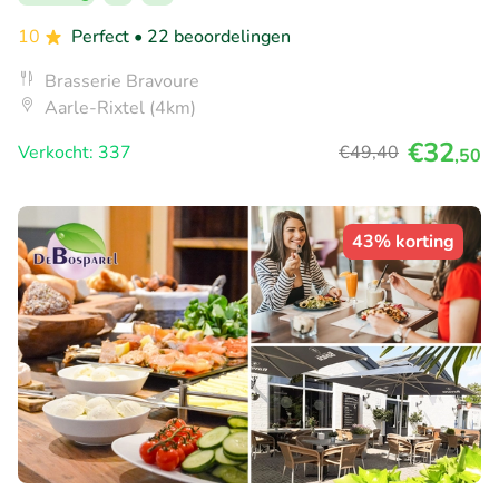
10
Perfect
• 22 beoordelingen
Brasserie Bravoure
Aarle-Rixtel (4km)
€32
Verkocht: 337
€49
,40
,50
43% korting