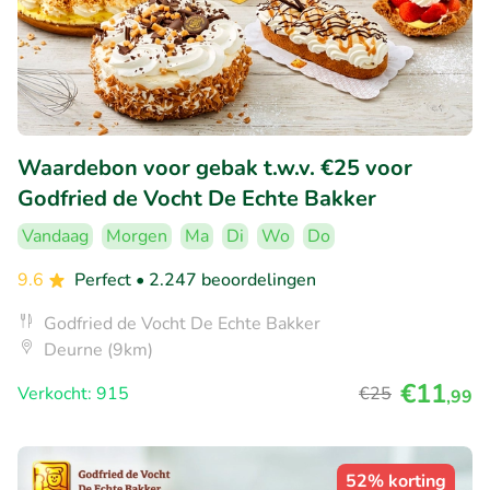
Waardebon voor gebak t.w.v. €25 voor
Godfried de Vocht De Echte Bakker
Vandaag
Morgen
Ma
Di
Wo
Do
9.6
Perfect
• 2.247 beoordelingen
Godfried de Vocht De Echte Bakker
Deurne (9km)
€11
Verkocht: 915
€25
,99
52% korting