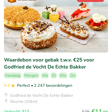
Waardebon voor gebak t.w.v. €25 voor
Godfried de Vocht De Echte Bakker
Vandaag
Morgen
Ma
Di
Wo
Do
9.6
Perfect
• 2.247 beoordelingen
Godfried de Vocht De Echte Bakker
Deurne (10km)
€11
Verkocht: 915
€25