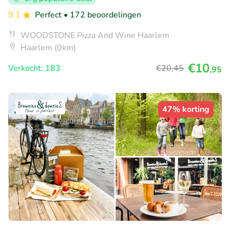
9.1
Perfect
• 172 beoordelingen
WOODSTONE Pizza And Wine Haarlem
Haarlem (0km)
€10
Verkocht: 183
€20
,45
,95
47% korting