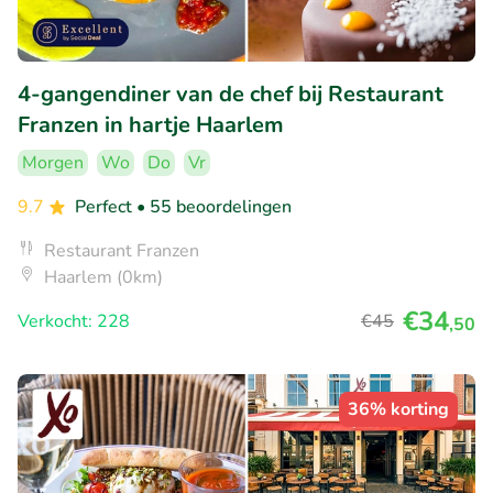
4-gangendiner van de chef bij Restaurant
Franzen in hartje Haarlem
Morgen
Wo
Do
Vr
9.7
Perfect
• 55 beoordelingen
Restaurant Franzen
Haarlem (0km)
€34
Verkocht: 228
€45
,50
36% korting