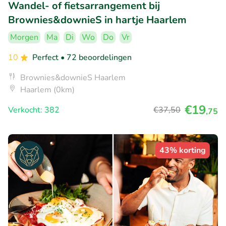
Wandel- of fietsarrangement bij
Brownies&downieS in hartje Haarlem
Morgen
Ma
Di
Wo
Do
Vr
10
Perfect
• 72 beoordelingen
Brownies&downieS Haarlem
Haarlem (0km)
€19
Verkocht: 382
€37
,50
,75
43% korting