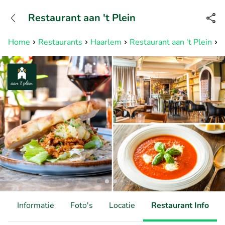
+31882050505
Restaurant aan 't Plein
Bereikbaar tot 23:00 uur
Home
Restaurants
Haarlem
Restaurant aan 't Plein
2
d
Informatie
Foto's
Locatie
Restaurant Info