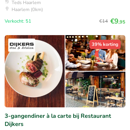
Teds Haarlem
Haarlem (0km)
€9
Verkocht: 51
€14
,95
39% korting
3-gangendiner à la carte bij Restaurant
Dijkers