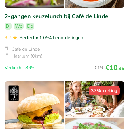
2-gangen keuzelunch bij Café de Linde
Di
Wo
Do
9.7
Perfect
• 1.094 beoordelingen
Café de Linde
Haarlem (0km)
€10
Verkocht: 899
€19
,95
37% korting