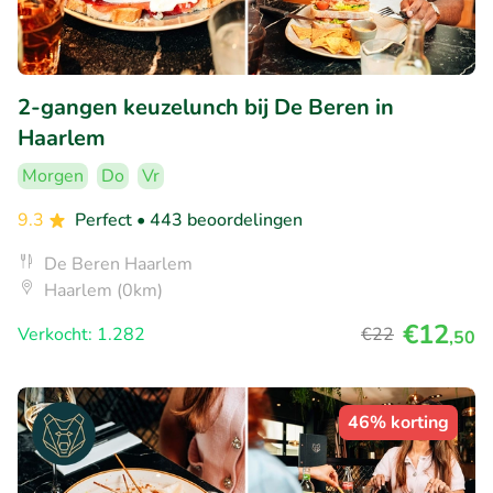
2-gangen keuzelunch bij De Beren in
Haarlem
Morgen
Do
Vr
9.3
Perfect
• 443 beoordelingen
De Beren Haarlem
Haarlem (0km)
€12
Verkocht: 1.282
€22
,50
46% korting