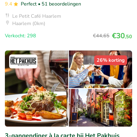
9.4
Perfect
• 51 beoordelingen
Le Petit Café Haarlem
Haarlem (0km)
€30
Verkocht: 298
€44
,65
,50
26% korting
3-gangendiner à la carte bij Het Pakhuis