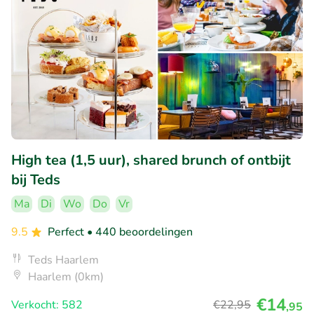
High tea (1,5 uur), shared brunch of ontbijt
bij Teds
Ma
Di
Wo
Do
Vr
9.5
Perfect
• 440 beoordelingen
Teds Haarlem
Haarlem (0km)
€14
Verkocht: 582
€22
,95
,95