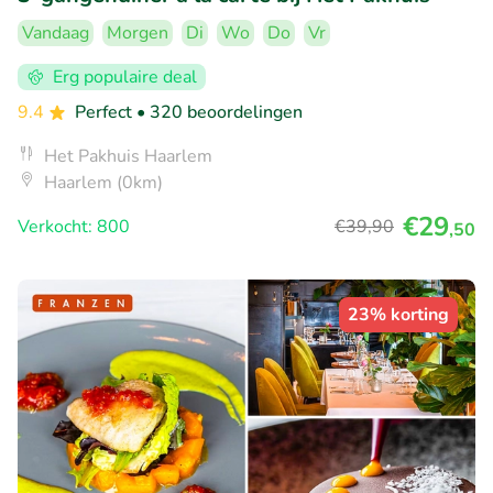
Vandaag
Morgen
Di
Wo
Do
Vr
Erg populaire deal
9.4
Perfect
• 320 beoordelingen
Het Pakhuis Haarlem
Haarlem (0km)
€29
Verkocht: 800
€39
,90
,50
23% korting