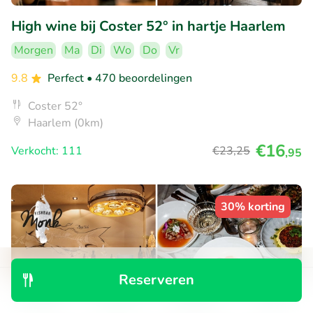
High wine bij Coster 52° in hartje Haarlem
Morgen
Ma
Di
Wo
Do
Vr
9.8
Perfect
• 470 beoordelingen
Coster 52°
Haarlem (0km)
€16
Verkocht: 111
€23
,25
,95
30% korting
Reserveren
Ontdek
Zoeken
Boekingen
Menu