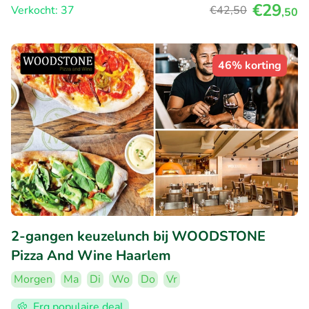
€29
Verkocht: 37
€42
,50
,50
46% korting
2-gangen keuzelunch bij WOODSTONE
Pizza And Wine Haarlem
Morgen
Ma
Di
Wo
Do
Vr
Erg populaire deal