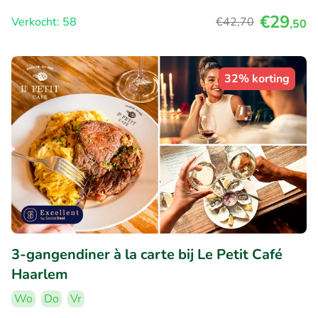
€29
Verkocht: 58
€42
,70
,50
32% korting
3-gangendiner à la carte bij Le Petit Café
Haarlem
Wo
Do
Vr