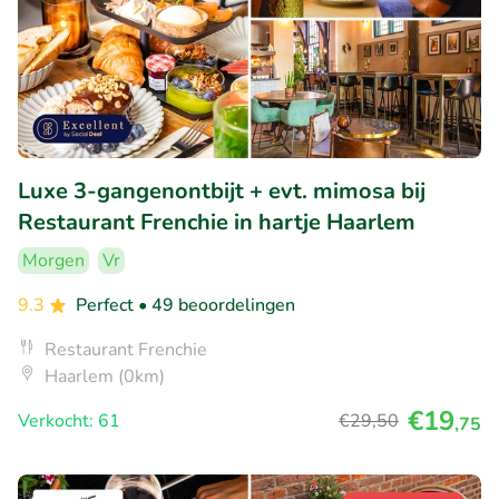
Luxe 3-gangenontbijt + evt. mimosa bij
Restaurant Frenchie in hartje Haarlem
Morgen
Vr
9.3
Perfect
• 49 beoordelingen
Restaurant Frenchie
Haarlem (0km)
€19
Verkocht: 61
€29
,50
,75