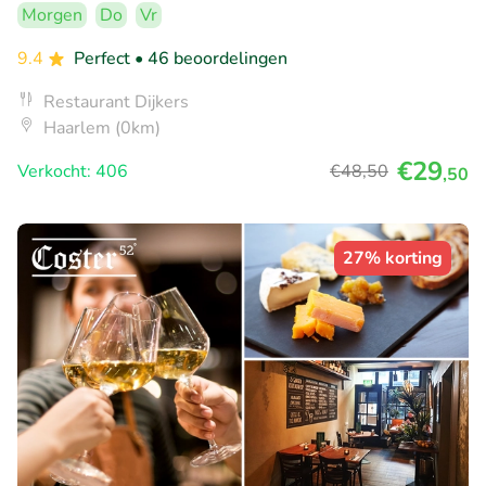
Morgen
Do
Vr
9.4
Perfect
• 46 beoordelingen
Restaurant Dijkers
Haarlem (0km)
€29
Verkocht: 406
€48
,50
,50
27% korting