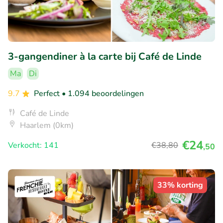
3-gangendiner à la carte bij Café de Linde
Ma
Di
9.7
Perfect
• 1.094 beoordelingen
Café de Linde
Haarlem (0km)
€24
Verkocht: 141
€38
,80
,50
33% korting