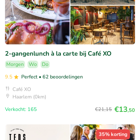
2-gangenlunch à la carte bij Café XO
Morgen
Wo
Do
9.5
Perfect
• 62 beoordelingen
Café XO
Haarlem (0km)
€13
Verkocht: 165
€21
,15
,50
35% korting