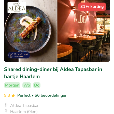
31% korting
Shared dining-diner bij Aldea Tapasbar in
hartje Haarlem
Morgen
Wo
Do
9.3
Perfect
• 66 beoordelingen
Aldea Tapasbar
Haarlem (0km)