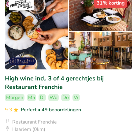
31% korting
High wine incl. 3 of 4 gerechtjes bij
Restaurant Frenchie
Morgen
Ma
Di
Wo
Do
Vr
9.3
Perfect
• 49 beoordelingen
Restaurant Frenchie
Haarlem (0km)