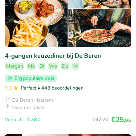
4-gangen keuzediner bij De Beren
Morgen
Ma
Di
Wo
Do
Vr
Erg populaire deal
9.3
Perfect
• 443 beoordelingen
De Beren Haarlem
Haarlem (0km)
€25
Verkocht: 1.384
€47
,70
,95