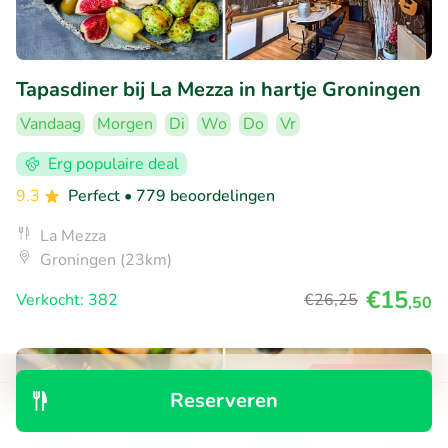
Tapasdiner bij La Mezza in hartje Groningen
Vandaag
Morgen
Di
Wo
Do
Vr
Erg populaire deal
9.3
Perfect
• 779 beoordelingen
La Mezza
Groningen (23km)
€15
Verkocht: 382
€26
,25
,50
38% korting
Reserveren
Ontdek
Zoeken
Boekingen
Menu