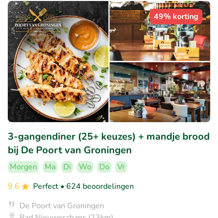
49% korting
3-gangendiner (25+ keuzes) + mandje brood
bij De Poort van Groningen
Morgen
Ma
Di
Wo
Do
Vr
9.6
Perfect
• 624 beoordelingen
De Poort van Groningen
Bad Nieuweschans (23km)