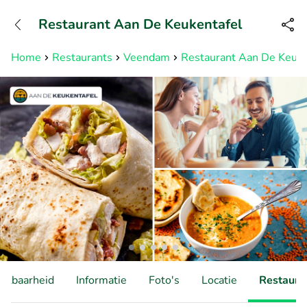
+31882050505
Restaurant Aan De Keukentafel
Bereikbaar tot 23:00 uur
Home
Restaurants
Veendam
Restaurant Aan De Keuke
hikbaarheid
Informatie
Foto's
Locatie
Restauran