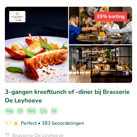
39% korting
3-gangen kreeftlunch of -diner bij Brasserie
De Leyhoeve
Ma
Di
Wo
Do
Vr
9.7
Perfect
• 383 beoordelingen
Brasserie De Leyhoeve