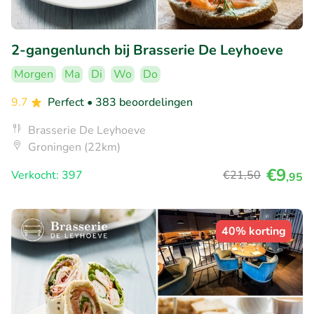
2-gangenlunch bij Brasserie De Leyhoeve
Morgen
Ma
Di
Wo
Do
9.7
Perfect
• 383 beoordelingen
Brasserie De Leyhoeve
Groningen (22km)
€9
Verkocht: 397
€21
,50
,95
40% korting