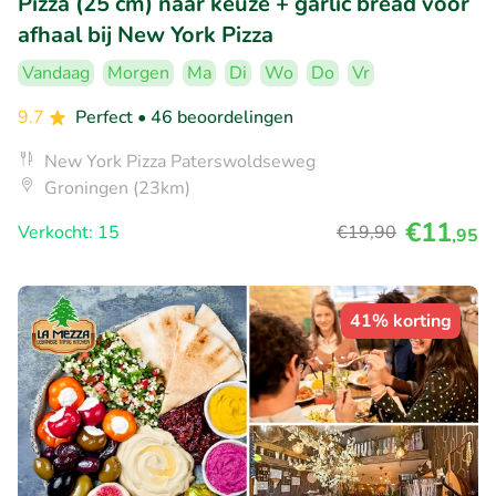
Pizza (25 cm) naar keuze + garlic bread voor
afhaal bij New York Pizza
Vandaag
Morgen
Ma
Di
Wo
Do
Vr
9.7
Perfect
• 46 beoordelingen
New York Pizza Paterswoldseweg
Groningen (23km)
€11
Verkocht: 15
€19
,90
,95
41% korting