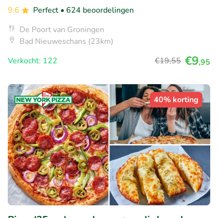
9.6
Perfect
• 624 beoordelingen
De Poort van Groningen
Bad Nieuweschans (23km)
€9
Verkocht: 122
€19
,55
,95
40% korting