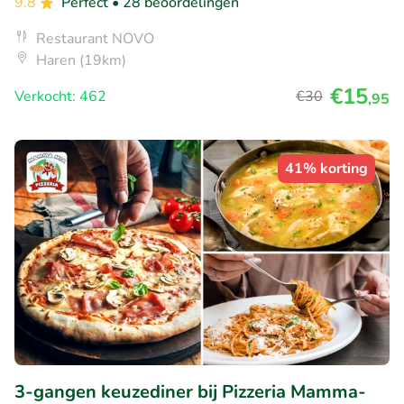
9.8
Perfect
• 28 beoordelingen
Restaurant NOVO
Haren (19km)
€15
Verkocht: 462
€30
,95
41% korting
3-gangen keuzediner bij Pizzeria Mamma-