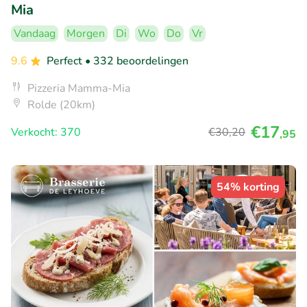
Mia
Vandaag
Morgen
Di
Wo
Do
Vr
9.6
Perfect
• 332 beoordelingen
Pizzeria Mamma-Mia
Rolde (20km)
€17
Verkocht: 370
€30
,20
,95
54% korting