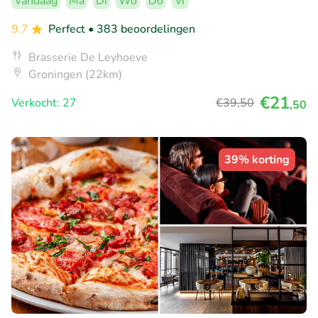
Vandaag
Ma
Di
Wo
Do
Vr
9.7
Perfect
• 383 beoordelingen
Brasserie De Leyhoeve
Groningen (22km)
€21
Verkocht: 27
€39
,50
,50
39% korting