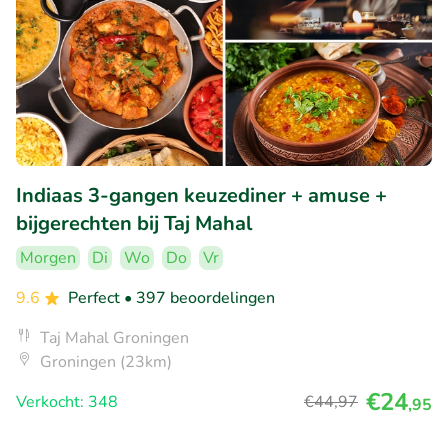
Indiaas 3-gangen keuzediner + amuse +
bijgerechten bij Taj Mahal
Morgen
Di
Wo
Do
Vr
9.6
Perfect
• 397 beoordelingen
Taj Mahal Groningen
Groningen (23km)
€24
Verkocht: 348
€44
,97
,95