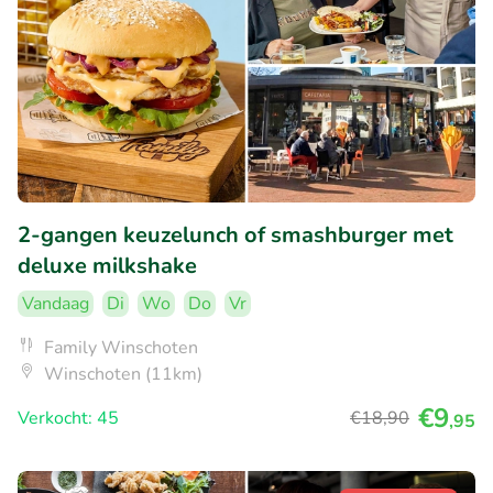
2-gangen keuzelunch of smashburger met
deluxe milkshake
Vandaag
Di
Wo
Do
Vr
Family Winschoten
Winschoten (11km)
€9
Verkocht: 45
€18
,90
,95