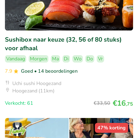
Sushibox naar keuze (32, 56 of 80 stuks)
voor afhaal
Vandaag
Morgen
Ma
Di
Wo
Do
Vr
7.9
Goed
• 14 beoordelingen
Uchi sushi Hoogezand
Hoogezand (11km)
€16
Verkocht: 61
€33
,50
,75
47% korting