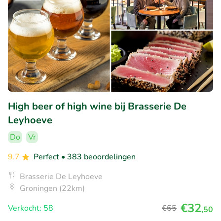
High beer of high wine bij Brasserie De
Leyhoeve
Do
Vr
9.7
Perfect
• 383 beoordelingen
Brasserie De Leyhoeve
Groningen (22km)
€32
Verkocht: 58
€65
,50