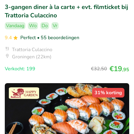
3-gangen diner à la carte + evt. filmticket bij
Trattoria Culaccino
Vandaag
Wo
Do
Vr
9.4
Perfect
• 55 beoordelingen
Trattoria Culaccino
Groningen (22km)
€19
Verkocht: 199
€32
,50
,95
31% korting