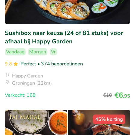
Sushibox naar keuze (24 of 81 stuks) voor
afhaal bij Happy Garden
Vandaag
Morgen
Vr
9.8
Perfect
• 374 beoordelingen
Happy Garden
Groningen (22km)
€6
Verkocht: 168
€10
,95
45% korting