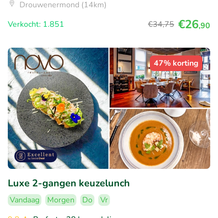
Drouwenermond (14km)
€26
Verkocht: 1.851
€34
,75
,90
47% korting
Luxe 2-gangen keuzelunch
Vandaag
Morgen
Do
Vr