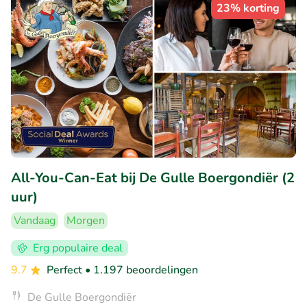
23% korting
All-You-Can-Eat bij De Gulle Boergondiër (2
uur)
Vandaag
Morgen
Erg populaire deal
9.7
Perfect
• 1.197 beoordelingen
De Gulle Boergondiër