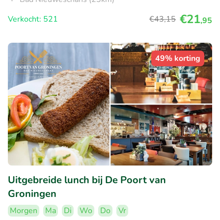
€21
Verkocht: 521
€43
,15
,95
49% korting
Uitgebreide lunch bij De Poort van
Groningen
Morgen
Ma
Di
Wo
Do
Vr