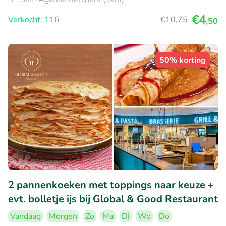
€4
Verkocht: 116
€10
,75
,50
50% korting
2 pannenkoeken met toppings naar keuze +
evt. bolletje ijs bij Global & Good Restaurant
Vandaag
Morgen
Zo
Ma
Di
Wo
Do