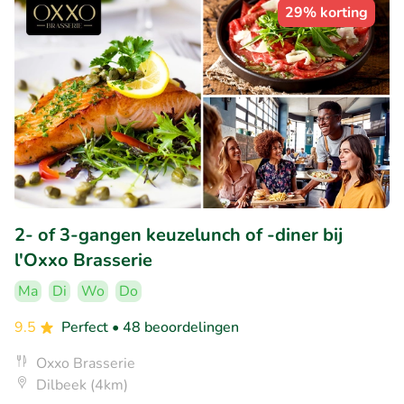
29% korting
2- of 3-gangen keuzelunch of -diner bij
l'Oxxo Brasserie
Ma
Di
Wo
Do
9.5
Perfect
• 48 beoordelingen
Oxxo Brasserie
Dilbeek (4km)