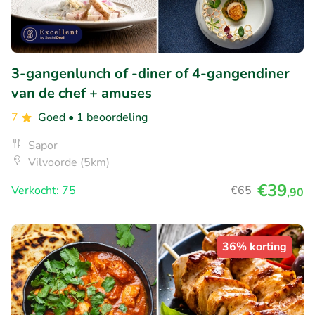
3-gangenlunch of -diner of 4-gangendiner
van de chef + amuses
7
Goed
• 1 beoordeling
Sapor
Vilvoorde (5km)
€39
Verkocht: 75
€65
,90
36% korting