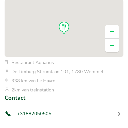
Restaurant Aquarius
De Limburg Stirumlaan 101, 1780 Wemmel
338 km van Le Havre
2km van treinstation
Contact
+31882050505