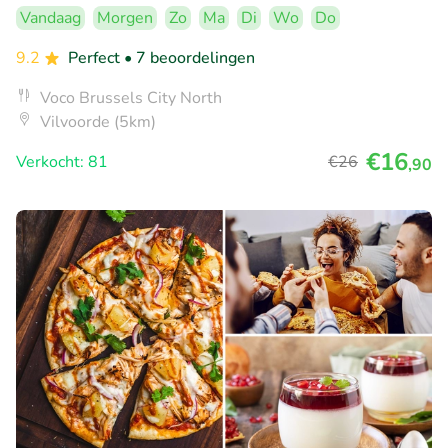
Vandaag
Morgen
Zo
Ma
Di
Wo
Do
9.2
Perfect
• 7 beoordelingen
Voco Brussels City North
Vilvoorde (5km)
€16
Verkocht: 81
€26
,90