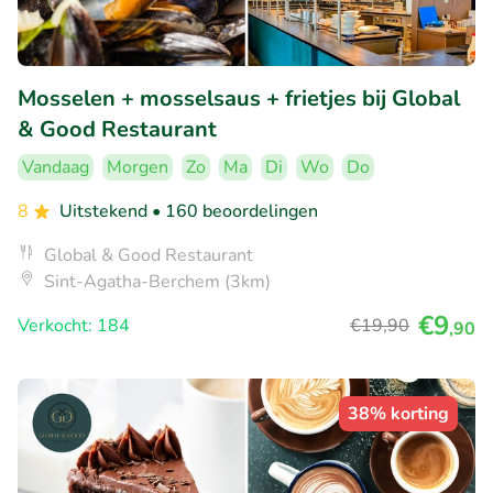
Mosselen + mosselsaus + frietjes bij Global
& Good Restaurant
Vandaag
Morgen
Zo
Ma
Di
Wo
Do
8
Uitstekend
• 160 beoordelingen
Global & Good Restaurant
Sint-Agatha-Berchem (3km)
€9
Verkocht: 184
€19
,90
,90
38% korting