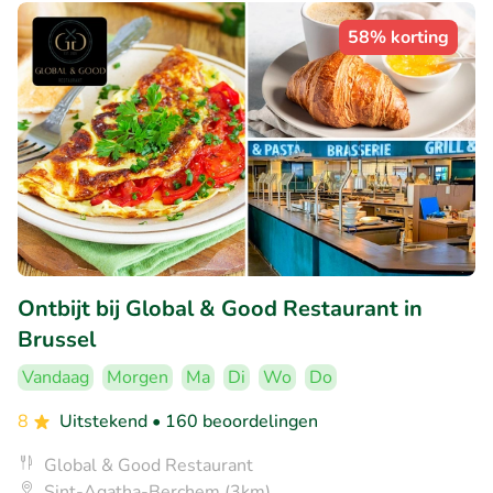
58% korting
Ontbijt bij Global & Good Restaurant in
Brussel
Vandaag
Morgen
Ma
Di
Wo
Do
8
Uitstekend
• 160 beoordelingen
Global & Good Restaurant
Sint-Agatha-Berchem (3km)