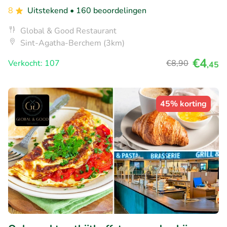
8
Uitstekend
• 160 beoordelingen
Global & Good Restaurant
Sint-Agatha-Berchem (3km)
€4
Verkocht: 107
€8
,90
,45
45% korting