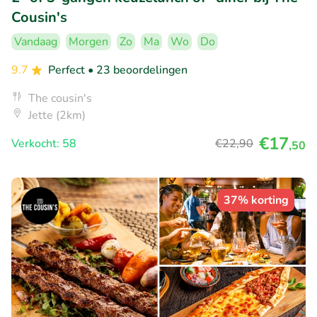
Cousin's
Vandaag
Morgen
Zo
Ma
Wo
Do
9.7
Perfect
• 23 beoordelingen
The cousin's
Jette (2km)
€17
Verkocht: 58
€22
,90
,50
37% korting