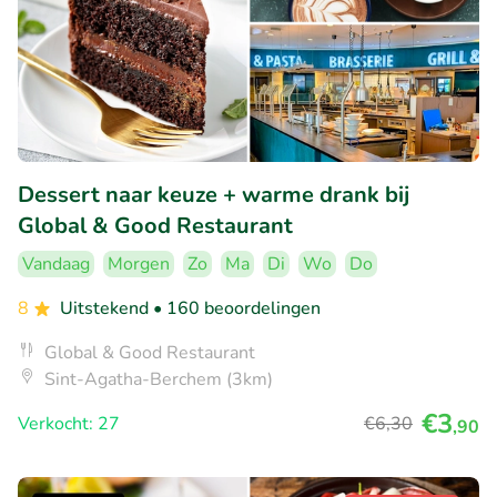
Dessert naar keuze + warme drank bij
Global & Good Restaurant
Vandaag
Morgen
Zo
Ma
Di
Wo
Do
8
Uitstekend
• 160 beoordelingen
Global & Good Restaurant
Sint-Agatha-Berchem (3km)
€3
Verkocht: 27
€6
,30
,90