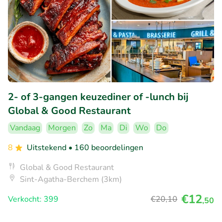
2- of 3-gangen keuzediner of -lunch bij
Global & Good Restaurant
Vandaag
Morgen
Zo
Ma
Di
Wo
Do
8
Uitstekend
• 160 beoordelingen
Global & Good Restaurant
Sint-Agatha-Berchem (3km)
€12
Verkocht: 399
€20
,10
,50