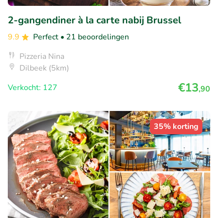
2-gangendiner à la carte nabij Brussel
9.9
Perfect
• 21 beoordelingen
Pizzeria Nina
Dilbeek (5km)
€13
Verkocht: 127
,90
35% korting