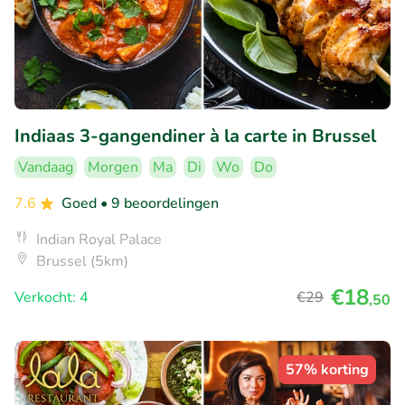
Indiaas 3-gangendiner à la carte in Brussel
Vandaag
Morgen
Ma
Di
Wo
Do
7.6
Goed
• 9 beoordelingen
Indian Royal Palace
Brussel (5km)
€18
Verkocht: 4
€29
,50
57% korting