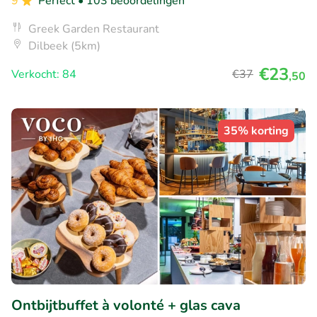
9
Perfect
• 103 beoordelingen
Greek Garden Restaurant
Dilbeek (5km)
€23
Verkocht: 84
€37
,50
35% korting
Ontbijtbuffet à volonté + glas cava