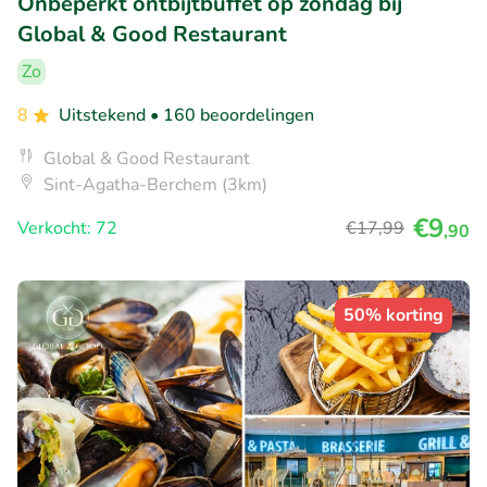
Onbeperkt ontbijtbuffet op zondag bij
Global & Good Restaurant
Zo
8
Uitstekend
• 160 beoordelingen
Global & Good Restaurant
Sint-Agatha-Berchem (3km)
€9
Verkocht: 72
€17
,99
,90
50% korting