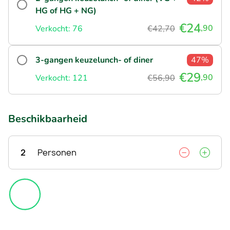
HG of HG + NG)
€24
,90
Verkocht: 76
€42,70
3-gangen keuzelunch- of diner
47%
€29
,90
Verkocht: 121
€56,90
Beschikbaarheid
2
Personen