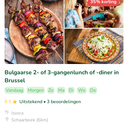
35% korting
Bulgaarse 2- of 3-gangenlunch of -diner in
Brussel
Vandaag
Morgen
Zo
Ma
Di
Wo
Do
8.5
Uitstekend
• 3 beoordelingen
Izvora
Schaarbeek (6km)