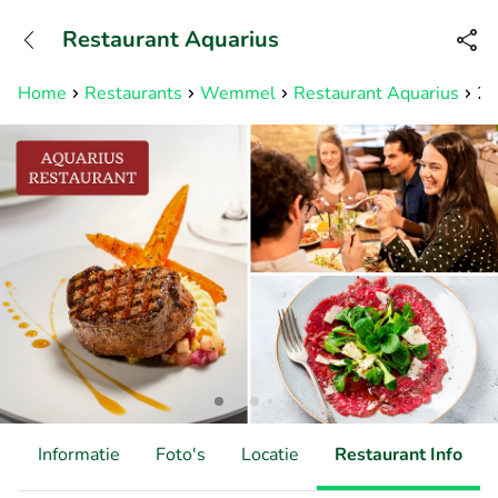
+31882050505
Restaurant Aquarius
Bereikbaar tot 23:00 uur
Home
Restaurants
Wemmel
Restaurant Aquarius
2-
d
Informatie
Foto's
Locatie
Restaurant Info