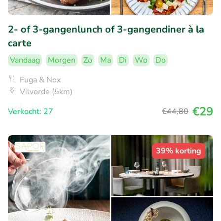
2- of 3-gangenlunch of 3-gangendiner à la
carte
Vandaag
Morgen
Zo
Ma
Di
Wo
Do
Fuga & Nox
Vilvorde (5km)
€29
Verkocht: 27
€44
,80
39% korting