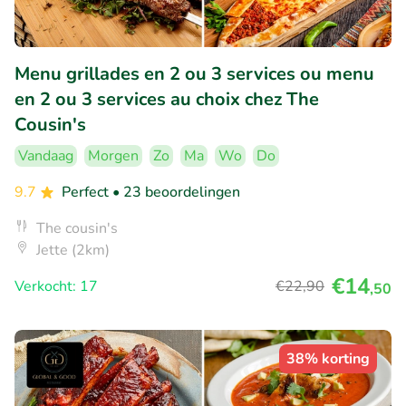
Menu grillades en 2 ou 3 services ou menu
en 2 ou 3 services au choix chez The
Cousin's
Vandaag
Morgen
Zo
Ma
Wo
Do
9.7
Perfect
• 23 beoordelingen
The cousin's
Jette (2km)
€14
Verkocht: 17
€22
,90
,50
38% korting