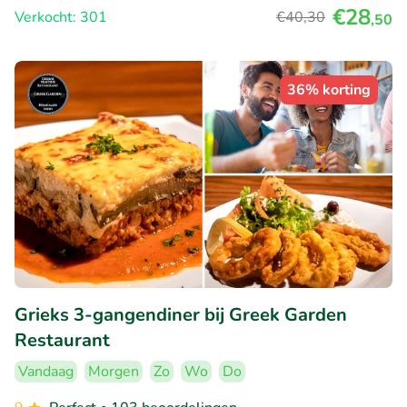
€28
Verkocht: 301
€40
,30
,50
36% korting
Grieks 3-gangendiner bij Greek Garden
Restaurant
Vandaag
Morgen
Zo
Wo
Do