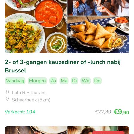
2- of 3-gangen keuzediner of -lunch nabij
Brussel
Vandaag
Morgen
Zo
Ma
Di
Wo
Do
Lala Restaurant
Schaarbeek (5km)
€9
Verkocht: 104
€22
,80
,90