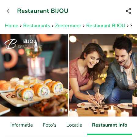
+31882050505
Restaurant BIJOU
Bereikbaar tot 23:00 uur
Home
Restaurants
Zoetermeer
Restaurant BIJOU
Sus
d
Informatie
Foto's
Locatie
Restaurant Info