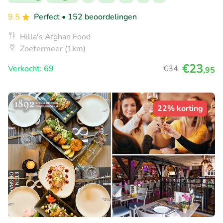
9.5
Perfect
• 152 beoordelingen
Hilla's Afghan Food
Zoetermeer (1km)
€23
Verkocht: 69
€34
,95
22% korting