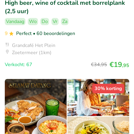
High beer, wine of cocktail met borrelplank
(2,5 uur)
Vandaag
Wo
Do
Vr
Za
9
Perfect
• 60 beoordelingen
Grandcafé Het Plein
Zoetermeer (1km)
€19
Verkocht: 67
€34
,95
,95
30% korting