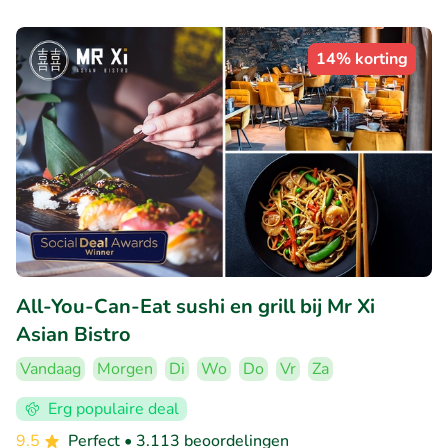
14% korting
All-You-Can-Eat sushi en grill bij Mr Xi
Asian Bistro
Vandaag
Morgen
Di
Wo
Do
Vr
Za
Erg populaire deal
9.5
Perfect
• 3.113 beoordelingen