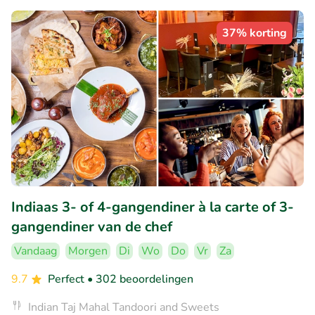
37% korting
Indiaas 3- of 4-gangendiner à la carte of 3-
gangendiner van de chef
Vandaag
Morgen
Di
Wo
Do
Vr
Za
9.7
Perfect
• 302 beoordelingen
Indian Taj Mahal Tandoori and Sweets