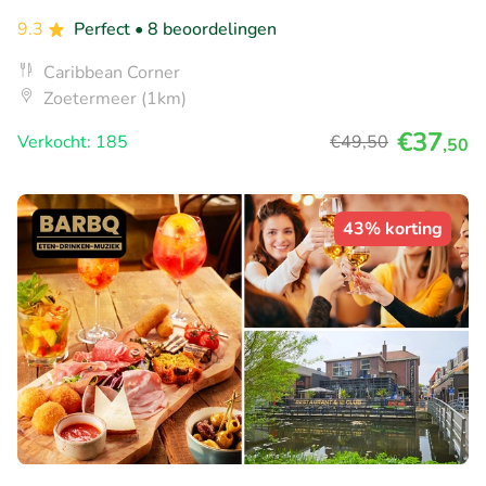
9.3
Perfect
• 8 beoordelingen
Caribbean Corner
Zoetermeer (1km)
€37
Verkocht: 185
€49
,50
,50
43% korting