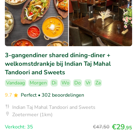
3-gangendiner shared dining-diner +
welkomstdrankje bij Indian Taj Mahal
Tandoori and Sweets
Vandaag
Morgen
Di
Wo
Do
Vr
Za
9.7
Perfect
• 302 beoordelingen
Indian Taj Mahal Tandoori and Sweets
Zoetermeer (1km)
€29
Verkocht: 35
€47
,50
,95