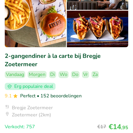
2-gangendiner à la carte bij Bregje
Zoetermeer
Vandaag
Morgen
Di
Wo
Do
Vr
Za
Erg populaire deal
9.1
Perfect
• 152 beoordelingen
Bregje Zoetermeer
Zoetermeer (2km)
€14
Verkocht: 757
€17
,95