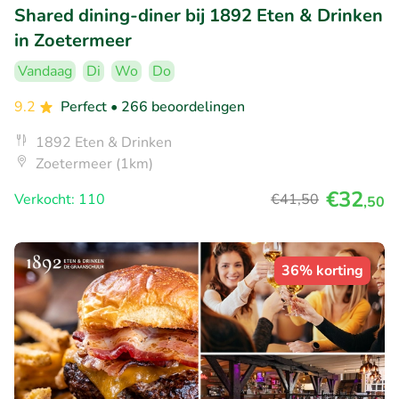
Shared dining-diner bij 1892 Eten & Drinken
in Zoetermeer
Vandaag
Di
Wo
Do
9.2
Perfect
• 266 beoordelingen
1892 Eten & Drinken
Zoetermeer (1km)
€32
Verkocht: 110
€41
,50
,50
36% korting