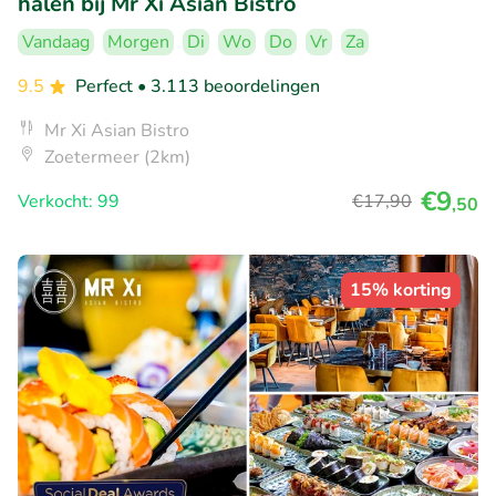
halen bij Mr Xi Asian Bistro
Vandaag
Morgen
Di
Wo
Do
Vr
Za
9.5
Perfect
• 3.113 beoordelingen
Mr Xi Asian Bistro
Zoetermeer (2km)
€9
Verkocht: 99
€17
,90
,50
15% korting