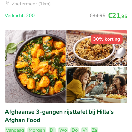
Zoetermeer (1km)
€21
Verkocht: 200
€34
,95
,95
30% korting
Afghaanse 3-gangen rijsttafel bij Hilla's
Afghan Food
Vandaag
Morgen
Di
Wo
Do
Vr
Za