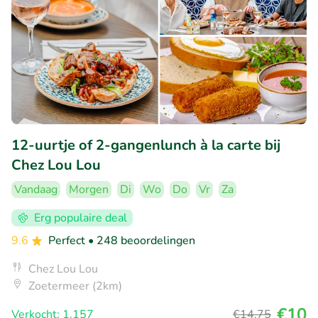
12-uurtje of 2-gangenlunch à la carte bij
Chez Lou Lou
Vandaag
Morgen
Di
Wo
Do
Vr
Za
Erg populaire deal
9.6
Perfect
• 248 beoordelingen
Chez Lou Lou
Zoetermeer (2km)
€10
Verkocht: 1.157
€14
,75