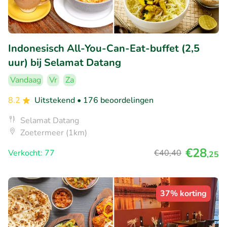
Indonesisch All-You-Can-Eat-buffet (2,5
uur) bij Selamat Datang
Vandaag
Vr
Za
8.2
Uitstekend
• 176 beoordelingen
Selamat Datang
Zoetermeer (1km)
€28
Verkocht: 77
€40
,40
,25
37% korting