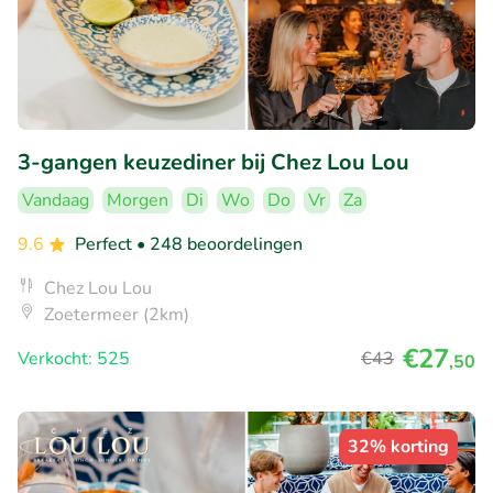
3-gangen keuzediner bij Chez Lou Lou
Vandaag
Morgen
Di
Wo
Do
Vr
Za
9.6
Perfect
• 248 beoordelingen
Chez Lou Lou
Zoetermeer (2km)
€27
Verkocht: 525
€43
,50
32% korting