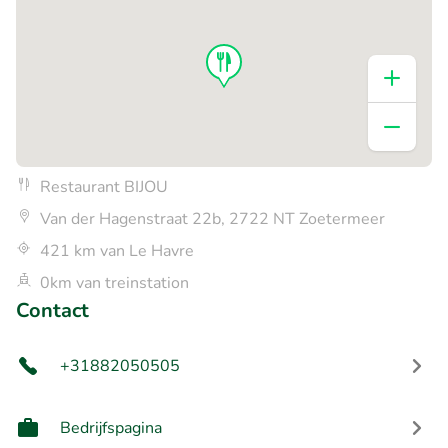
Restaurant BIJOU
Van der Hagenstraat 22b, 2722 NT Zoetermeer
421 km van Le Havre
0km van treinstation
Contact
+31882050505
Bedrijfspagina