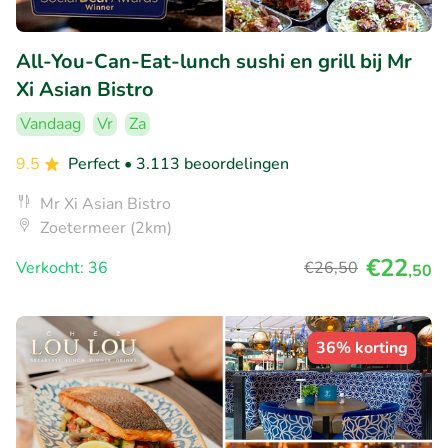
All-You-Can-Eat-lunch sushi en grill bij Mr
Xi Asian Bistro
Vandaag
Vr
Za
9.5
Perfect
• 3.113 beoordelingen
Mr Xi Asian Bistro
Zoetermeer (2km)
€22
Verkocht: 36
€26
,50
,50
36% korting