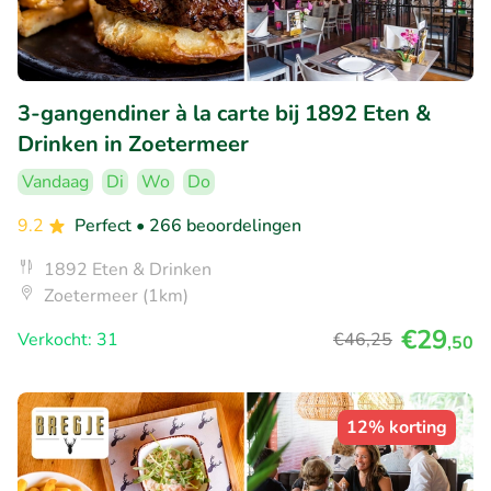
3-gangendiner à la carte bij 1892 Eten &
Drinken in Zoetermeer
Vandaag
Di
Wo
Do
9.2
Perfect
• 266 beoordelingen
1892 Eten & Drinken
Zoetermeer (1km)
€29
Verkocht: 31
€46
,25
,50
12% korting