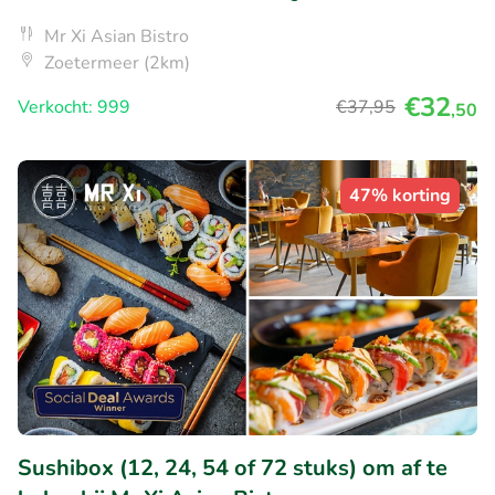
Mr Xi Asian Bistro
Zoetermeer (2km)
€32
Verkocht: 999
€37
,95
,50
47% korting
Sushibox (12, 24, 54 of 72 stuks) om af te