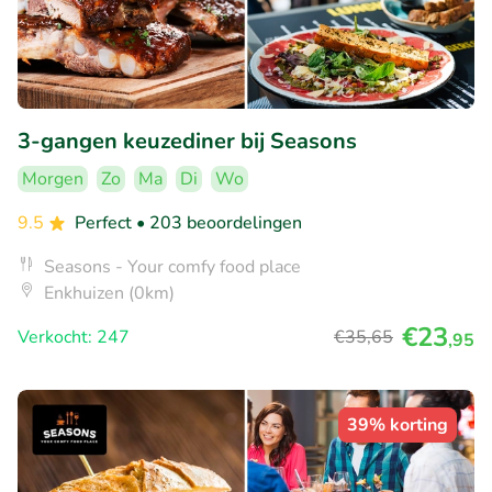
3-gangen keuzediner bij Seasons
Morgen
Zo
Ma
Di
Wo
9.5
Perfect
• 203 beoordelingen
Seasons - Your comfy food place
Enkhuizen (0km)
€23
Verkocht: 247
€35
,65
,95
39% korting