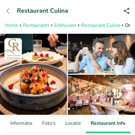
+31882050505
Restaurant Culina
Bereikbaar tot 23:00 uur
Home
Restaurants
Enkhuizen
Restaurant Culina
Onbe
d
Informatie
Foto's
Locatie
Restaurant Info