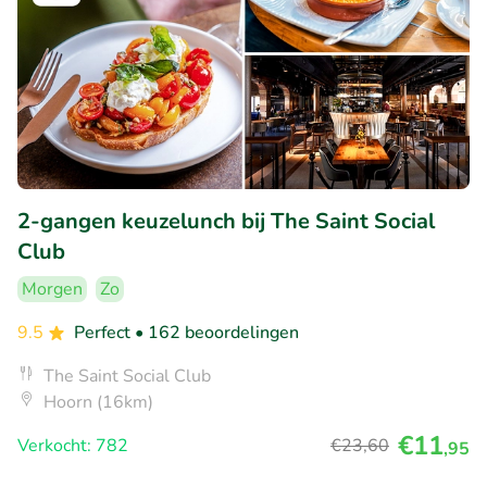
2-gangen keuzelunch bij The Saint Social
Club
Morgen
Zo
9.5
Perfect
• 162 beoordelingen
The Saint Social Club
Hoorn (16km)
€11
Verkocht: 782
€23
,60
,95