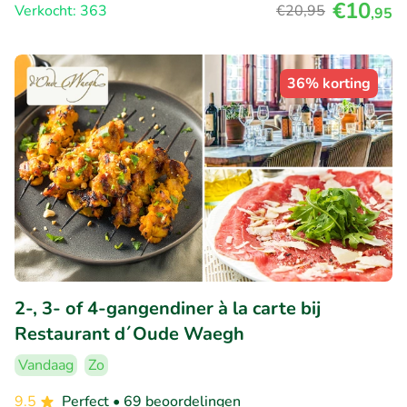
€10
Verkocht: 363
€20
,95
,95
36% korting
2-, 3- of 4-gangendiner à la carte bij
Restaurant d´Oude Waegh
Vandaag
Zo
9.5
Perfect
• 69 beoordelingen