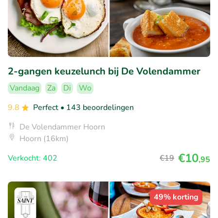
2-gangen keuzelunch bij De Volendammer
Vandaag
Za
Di
Wo
9.8
Perfect
• 143 beoordelingen
De Volendammer Hoorn
Hoorn (16km)
€10
Verkocht: 402
€19
,95
49% korting