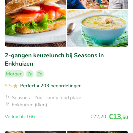
2-gangen keuzelunch bij Seasons in
Enkhuizen
Morgen
Za
Zo
9.5
Perfect
• 203 beoordelingen
Seasons - Your comfy food place
Enkhuizen (0km)
€13
Verkocht: 166
€22
,20
,50