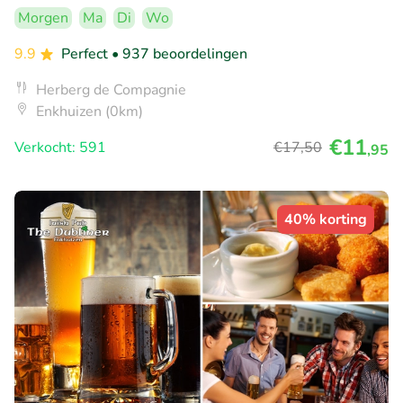
Morgen
Ma
Di
Wo
9.9
Perfect
• 937 beoordelingen
Herberg de Compagnie
Enkhuizen (0km)
€11
Verkocht: 591
€17
,50
,95
40% korting