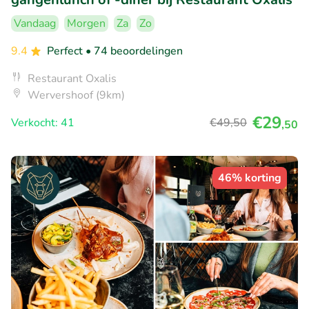
Vandaag
Morgen
Za
Zo
9.4
Perfect
• 74 beoordelingen
Restaurant Oxalis
Wervershoof (9km)
€29
Verkocht: 41
€49
,50
,50
46% korting