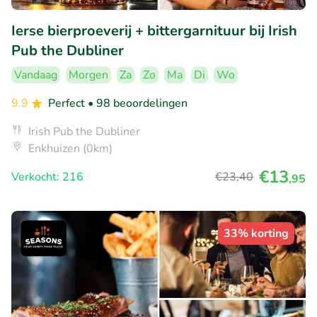
Ierse bierproeverij + bittergarnituur bij Irish
Pub the Dubliner
Vandaag
Morgen
Za
Zo
Ma
Di
Wo
9.9
Perfect
• 98 beoordelingen
Irish Pub the Dubliner
Enkhuizen (0km)
€13
Verkocht: 216
€23
,40
,95
33% korting