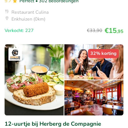
9.7
Perfect
• 302 beoordelingen
Restaurant Culina
Enkhuizen (0km)
€15
Verkocht: 227
€33
,90
,95
32% korting
12-uurtje bij Herberg de Compagnie