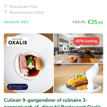
Restaurant Mizo
Bovenkarspel (2km)
€35
Verkocht: 493
€43
,95
,95
40% korting
Culinair 9-gangendiner of culinaire 3-
gangenlunch of -diner bij Restaurant Oxalis