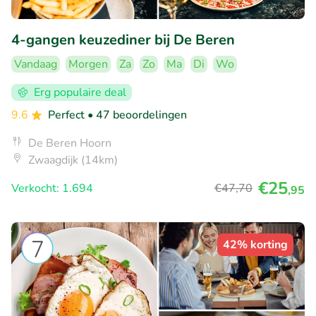
4-gangen keuzediner bij De Beren
Vandaag
Morgen
Za
Zo
Ma
Di
Wo
Erg populaire deal
9.6
Perfect
• 47 beoordelingen
De Beren Hoorn
Zwaagdijk (14km)
€25
Verkocht: 1.694
€47
,70
,95
42% korting