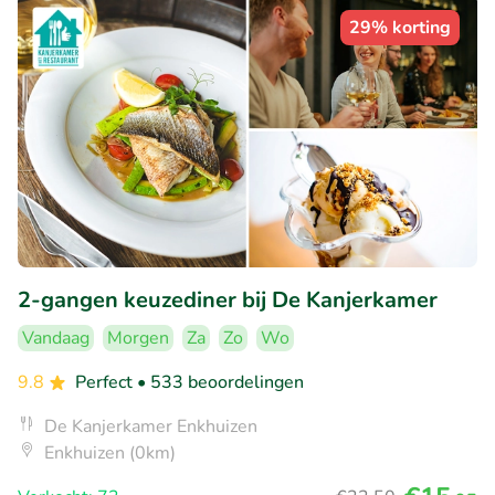
29% korting
2-gangen keuzediner bij De Kanjerkamer
Vandaag
Morgen
Za
Zo
Wo
9.8
Perfect
• 533 beoordelingen
De Kanjerkamer Enkhuizen
Enkhuizen (0km)