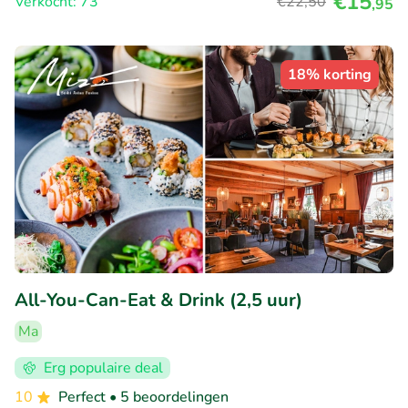
€15
Verkocht: 73
€22
,50
,95
18% korting
All-You-Can-Eat & Drink (2,5 uur)
Ma
Erg populaire deal
10
Perfect
• 5 beoordelingen