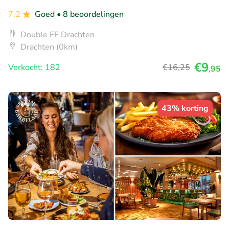
7.2
Goed
• 8 beoordelingen
Double FF Drachten
Drachten (0km)
€9
Verkocht: 182
€16
,25
,95
43% korting