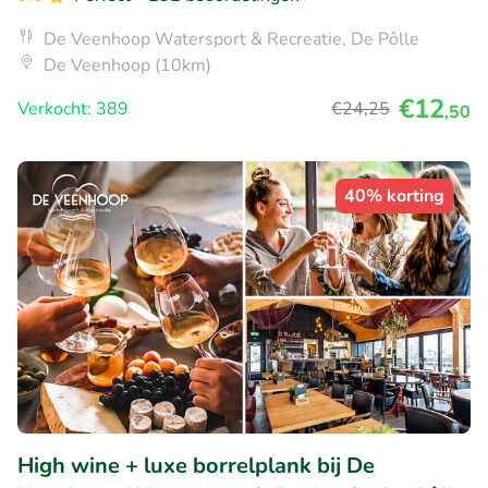
De Veenhoop Watersport & Recreatie, De Pôlle
De Veenhoop (10km)
€12
Verkocht: 389
€24
,25
,50
40% korting
High wine + luxe borrelplank bij De