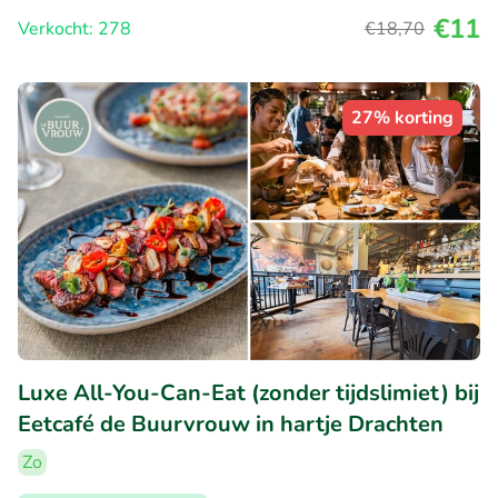
€11
Verkocht: 278
€18
,70
27% korting
Luxe All-You-Can-Eat (zonder tijdslimiet) bij
Eetcafé de Buurvrouw in hartje Drachten
Zo