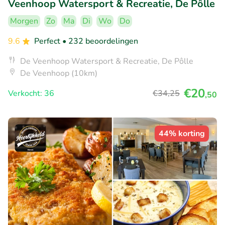
Veenhoop Watersport & Recreatie, De Pôlle
Morgen
Zo
Ma
Di
Wo
Do
9.6
Perfect
• 232 beoordelingen
De Veenhoop Watersport & Recreatie, De Pôlle
De Veenhoop (10km)
€20
Verkocht: 36
€34
,25
,50
44% korting