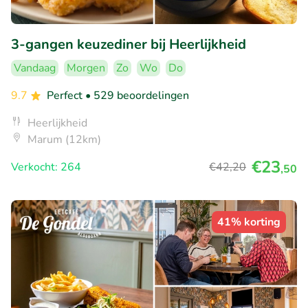
3-gangen keuzediner bij Heerlijkheid
Vandaag
Morgen
Zo
Wo
Do
9.7
Perfect
• 529 beoordelingen
Heerlijkheid
Marum (12km)
€23
Verkocht: 264
€42
,20
,50
41% korting