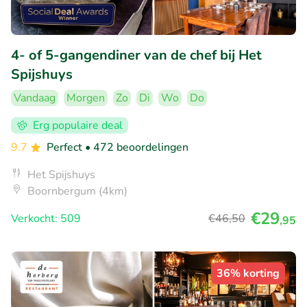
4- of 5-gangendiner van de chef bij Het
Spijshuys
Vandaag
Morgen
Zo
Di
Wo
Do
Erg populaire deal
9.7
Perfect
• 472 beoordelingen
Het Spijshuys
Boornbergum (4km)
€29
Verkocht: 509
€46
,50
,95
36% korting