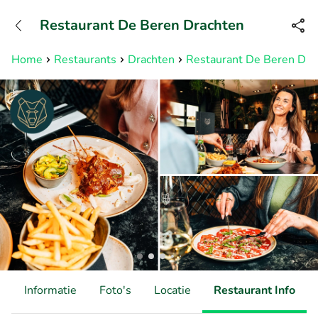
+31882050505
Restaurant De Beren Drachten
Bereikbaar tot 23:00 uur
Home
Restaurants
Drachten
Restaurant De Beren Dra
d
Informatie
Foto's
Locatie
Restaurant Info