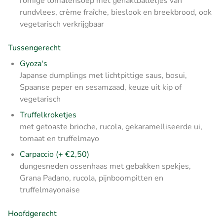
romige tomatensoep met gehaktballetjes van
rundvlees, crème fraîche, bieslook en breekbrood, ook
vegetarisch verkrijgbaar
Tussengerecht
Gyoza's
Japanse dumplings met lichtpittige saus, bosui,
Spaanse peper en sesamzaad, keuze uit kip of
vegetarisch
Truffelkroketjes
met getoaste brioche, rucola, gekaramelliseerde ui,
tomaat en truffelmayo
Carpaccio (+ €2,50)
dungesneden ossenhaas met gebakken spekjes,
Grana Padano, rucola, pijnboompitten en
truffelmayonaise
Hoofdgerecht