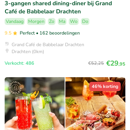
3-gangen shared dining-diner bij Grand
Café de Babbelaar Drachten
Vandaag
Morgen
Zo
Ma
Wo
Do
9.5
Perfect
• 162 beoordelingen
Grand Café de Babbelaar Drachten
Drachten (0km)
€29
Verkocht: 486
€52
,25
,95
46% korting