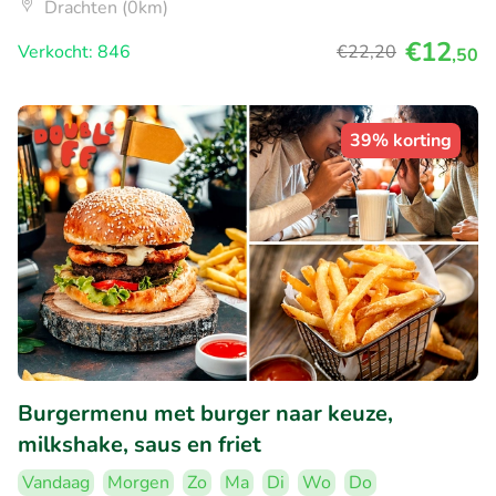
Drachten (0km)
€12
Verkocht: 846
€22
,20
,50
39% korting
Burgermenu met burger naar keuze,
milkshake, saus en friet
Vandaag
Morgen
Zo
Ma
Di
Wo
Do