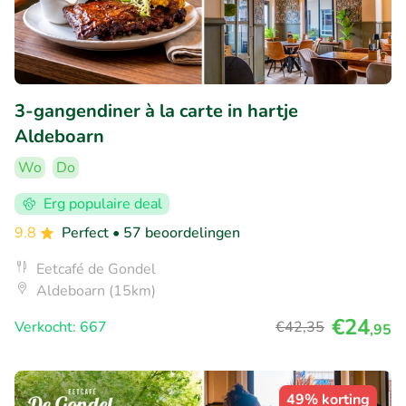
3-gangendiner à la carte in hartje
Aldeboarn
Wo
Do
Erg populaire deal
9.8
Perfect
• 57 beoordelingen
Eetcafé de Gondel
Aldeboarn (15km)
€24
Verkocht: 667
€42
,35
,95
49% korting