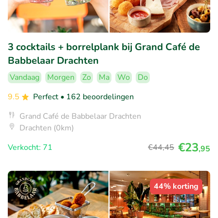
3 cocktails + borrelplank bij Grand Café de
Babbelaar Drachten
Vandaag
Morgen
Zo
Ma
Wo
Do
9.5
Perfect
• 162 beoordelingen
Grand Café de Babbelaar Drachten
Drachten (0km)
€23
Verkocht: 71
€44
,45
,95
44% korting