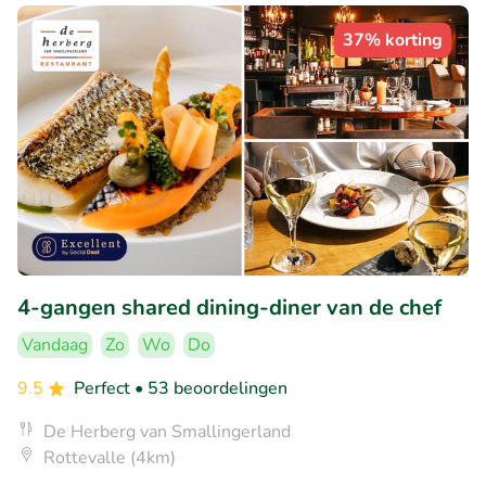
37% korting
4-gangen shared dining-diner van de chef
Vandaag
Zo
Wo
Do
9.5
Perfect
• 53 beoordelingen
De Herberg van Smallingerland
Rottevalle (4km)