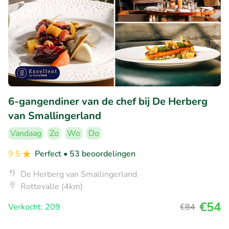
6-gangendiner van de chef bij De Herberg
van Smallingerland
Vandaag
Zo
Wo
Do
9.5
Perfect
• 53 beoordelingen
De Herberg van Smallingerland
Rottevalle (4km)
€54
Verkocht: 209
€84