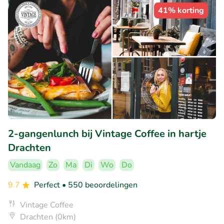
41% korting
2-gangenlunch bij Vintage Coffee in hartje
Drachten
Vandaag
Zo
Ma
Di
Wo
Do
9.7
Perfect
• 550 beoordelingen
Vintage Coffee
Drachten (0km)