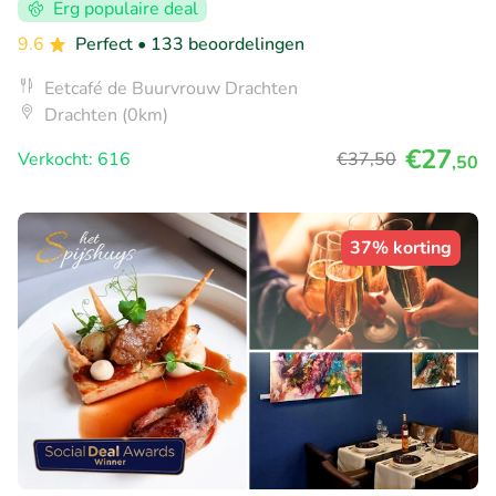
Erg populaire deal
9.6
Perfect
• 133 beoordelingen
Eetcafé de Buurvrouw Drachten
Drachten (0km)
€27
Verkocht: 616
€37
,50
,50
37% korting