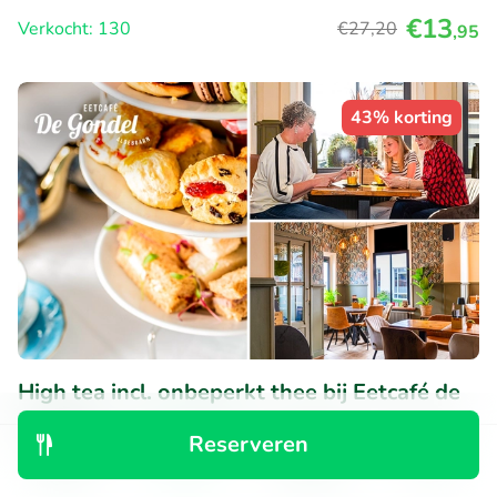
€13
Verkocht: 130
€27
,20
,95
43% korting
High tea incl. onbeperkt thee bij Eetcafé de
Gondel
Reserveren
Wo
Do
Ontdek
Zoeken
Boekingen
Menu