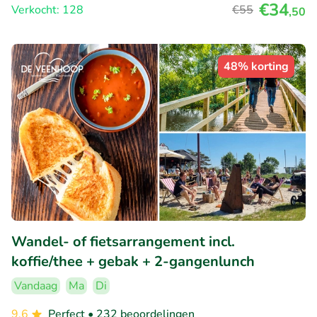
€34
Verkocht: 128
€55
,50
48% korting
Wandel- of fietsarrangement incl.
koffie/thee + gebak + 2-gangenlunch
Vandaag
Ma
Di
9.6
Perfect
• 232 beoordelingen