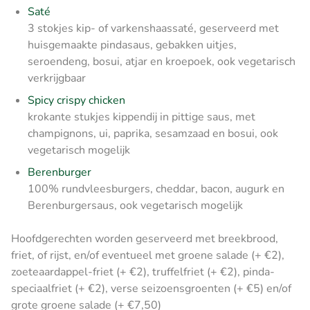
Saté
3 stokjes kip- of varkenshaassaté, geserveerd met
huisgemaakte pindasaus, gebakken uitjes,
seroendeng, bosui, atjar en kroepoek, ook vegetarisch
verkrijgbaar
Spicy crispy chicken
krokante stukjes kippendij in pittige saus, met
champignons, ui, paprika, sesamzaad en bosui, ook
vegetarisch mogelijk
Berenburger
100% rundvleesburgers, cheddar, bacon, augurk en
Berenburgersaus, ook vegetarisch mogelijk
Hoofdgerechten worden geserveerd met breekbrood,
friet, of rijst, en/of eventueel met groene salade (+ €2),
zoeteaardappel-friet (+ €2), truffelfriet (+ €2), pinda-
speciaalfriet (+ €2), verse seizoensgroenten (+ €5) en/of
grote groene salade (+ €7,50)