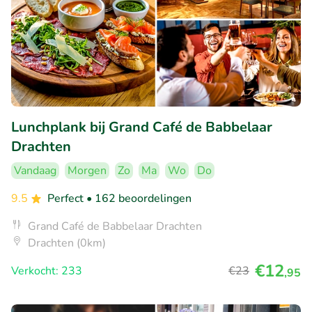
Lunchplank bij Grand Café de Babbelaar
Drachten
Vandaag
Morgen
Zo
Ma
Wo
Do
9.5
Perfect
• 162 beoordelingen
Grand Café de Babbelaar Drachten
Drachten (0km)
€12
Verkocht: 233
€23
,95