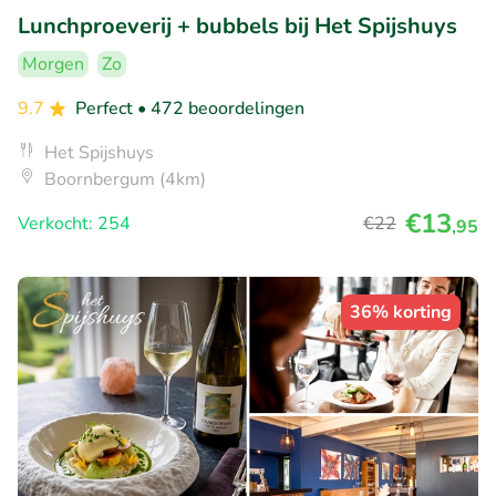
Lunchproeverij + bubbels bij Het Spijshuys
Morgen
Zo
9.7
Perfect
• 472 beoordelingen
Het Spijshuys
Boornbergum (4km)
€13
Verkocht: 254
€22
,95
36% korting