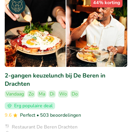
44% korting
2-gangen keuzelunch bij De Beren in
Drachten
Vandaag
Zo
Ma
Di
Wo
Do
Erg populaire deal
9.6
Perfect
• 503 beoordelingen
Restaurant De Beren Drachten