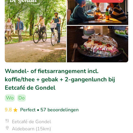
Wandel- of fietsarrangement incl.
koffie/thee + gebak + 2-gangenlunch bij
Eetcafé de Gondel
Wo
Do
9.8
Perfect
• 57 beoordelingen
Eetcafé de Gondel
Aldeboarn (15km)