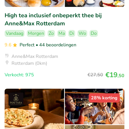
High tea inclusief onbeperkt thee bij
Anne&Max Rotterdam
Vandaag
Morgen
Zo
Ma
Di
Wo
Do
9.6
Perfect
• 44 beoordelingen
Anne&Max Rotterdam
Rotterdam (0km)
€19
Verkocht: 975
€27
,50
,50
28% korting