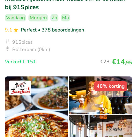
bij 91Spices
Vandaag
Morgen
Zo
Ma
9.1
Perfect
• 378 beoordelingen
91Spices
Rotterdam (0km)
€14
Verkocht: 151
€28
,95
40% korting