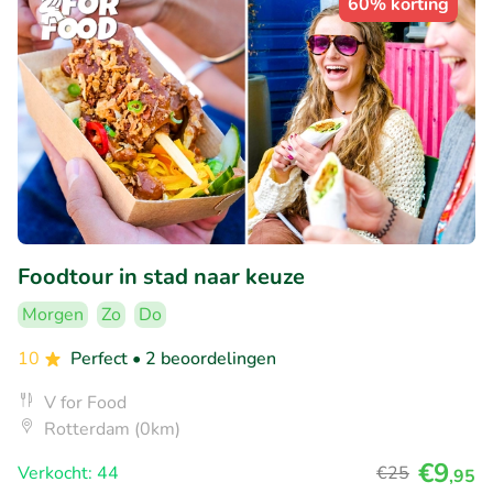
60% korting
Foodtour in stad naar keuze
Morgen
Zo
Do
10
Perfect
• 2 beoordelingen
V for Food
Rotterdam (0km)
€9
Verkocht: 44
€25
,95