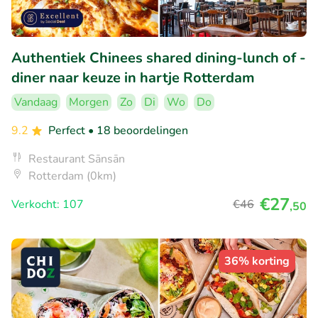
Authentiek Chinees shared dining-lunch of -
diner naar keuze in hartje Rotterdam
Vandaag
Morgen
Zo
Di
Wo
Do
9.2
Perfect
• 18 beoordelingen
Restaurant Sānsān
Rotterdam (0km)
€27
Verkocht: 107
€46
,50
36% korting