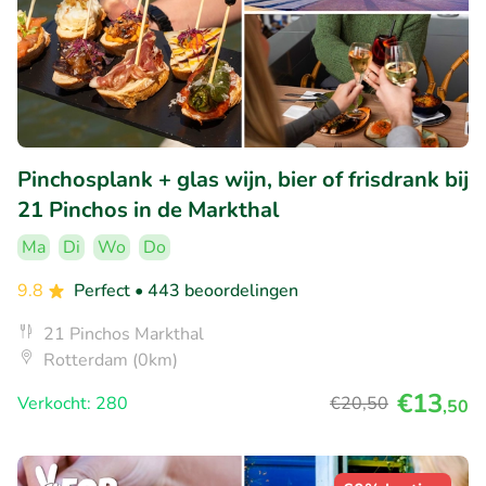
Pinchosplank + glas wijn, bier of frisdrank bij
21 Pinchos in de Markthal
Ma
Di
Wo
Do
9.8
Perfect
• 443 beoordelingen
21 Pinchos Markthal
Rotterdam (0km)
€13
Verkocht: 280
€20
,50
,50