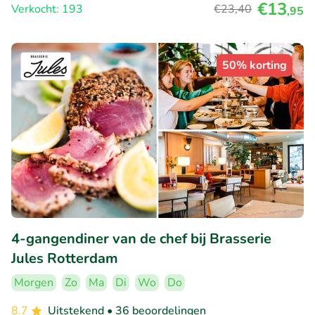
€13
Verkocht: 193
€23
,40
,95
50% korting
4-gangendiner van de chef bij Brasserie
Jules Rotterdam
Morgen
Zo
Ma
Di
Wo
Do
8.7
Uitstekend
• 36 beoordelingen