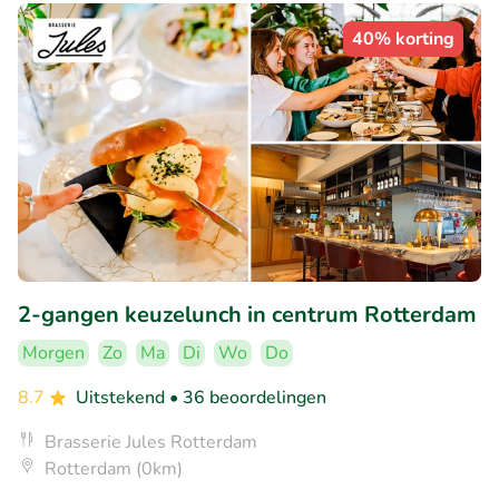
40% korting
2-gangen keuzelunch in centrum Rotterdam
Morgen
Zo
Ma
Di
Wo
Do
8.7
Uitstekend
• 36 beoordelingen
Brasserie Jules Rotterdam
Rotterdam (0km)