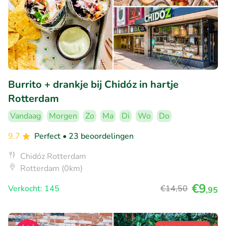
Burrito + drankje bij Chidóz in hartje
Rotterdam
Vandaag
Morgen
Zo
Ma
Di
Wo
Do
9.7
Perfect
• 23 beoordelingen
Chidóz Rotterdam
Rotterdam (0km)
€9
Verkocht: 145
€14
,50
,95