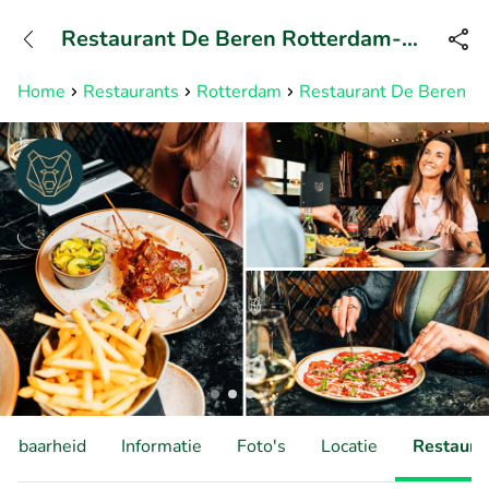
+31882050505
Restaurant De Beren Rotterdam-
Bereikbaar tot 23:00 uur
Markthal
Home
Restaurants
Rotterdam
Restaurant De Beren R
hikbaarheid
Informatie
Foto's
Locatie
Restauran