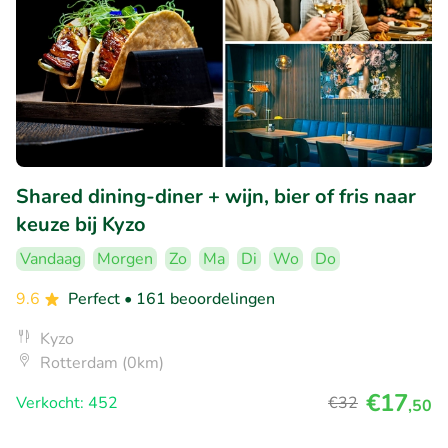
Shared dining-diner + wijn, bier of fris naar
keuze bij Kyzo
Vandaag
Morgen
Zo
Ma
Di
Wo
Do
9.6
Perfect
• 161 beoordelingen
Kyzo
Rotterdam (0km)
€17
Verkocht: 452
€32
,50