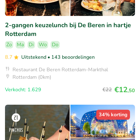
2-gangen keuzelunch bij De Beren in hartje
Rotterdam
Zo
Ma
Di
Wo
Do
8.7
Uitstekend
• 143 beoordelingen
Restaurant De Beren Rotterdam-Markthal
Rotterdam (0km)
€12
Verkocht: 1.629
€22
,50
34% korting