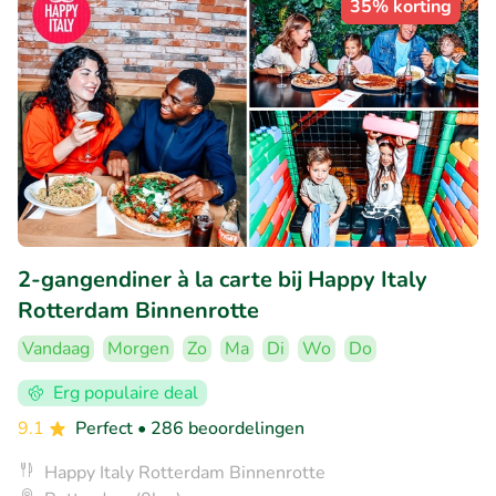
35% korting
2-gangendiner à la carte bij Happy Italy
Rotterdam Binnenrotte
Vandaag
Morgen
Zo
Ma
Di
Wo
Do
Erg populaire deal
9.1
Perfect
• 286 beoordelingen
Happy Italy Rotterdam Binnenrotte