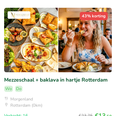
43% korting
Mezzeschaal + baklava in hartje Rotterdam
Wo
Do
Morgenland
Rotterdam (0km)
€13
Verkocht: 16
€23
,75