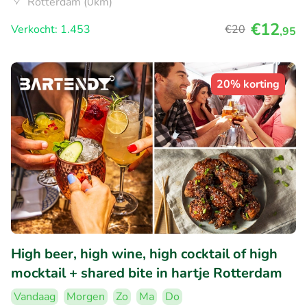
Rotterdam (0km)
€12
Verkocht: 1.453
€20
,95
20% korting
High beer, high wine, high cocktail of high
mocktail + shared bite in hartje Rotterdam
Vandaag
Morgen
Zo
Ma
Do