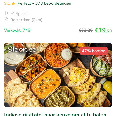
9.1
Perfect
• 378 beoordelingen
91Spices
Rotterdam (0km)
€19
Verkocht: 749
€32
,20
,50
47% korting
Indiase rijsttafel naar keuze om af te halen