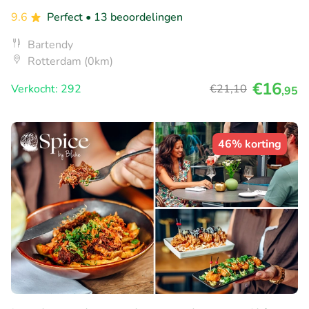
9.6
Perfect
• 13 beoordelingen
Bartendy
Rotterdam (0km)
€16
Verkocht: 292
€21
,10
,95
46% korting