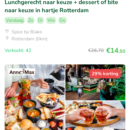
Lunchgerecht naar keuze + dessert of bite
naar keuze in hartje Rotterdam
Vandaag
Zo
Di
Wo
Do
Spice by Blake
Rotterdam (0km)
€14
Verkocht: 42
€26
,70
,50
29% korting