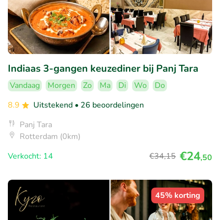
Indiaas 3-gangen keuzediner bij Panj Tara
Vandaag
Morgen
Zo
Ma
Di
Wo
Do
8.9
Uitstekend
• 26 beoordelingen
Panj Tara
Rotterdam (0km)
€24
Verkocht: 14
€34
,15
,50
45% korting