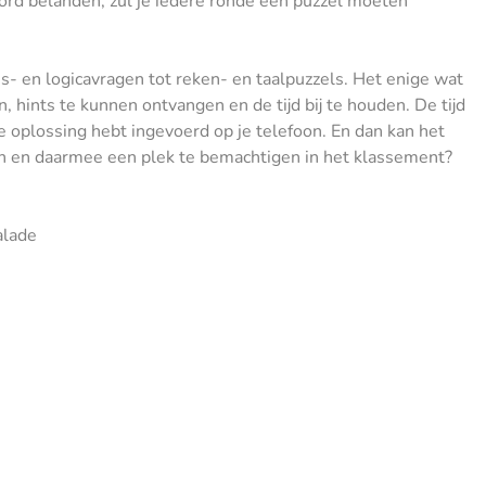
bord belanden, zul je iedere ronde een puzzel moeten
s- en logicavragen tot reken- en taalpuzzels. Het enige wat
, hints te kunnen ontvangen en de tijd bij te houden. De tijd
ste oplossing hebt ingevoerd op je telefoon. En dan kan het
en en daarmee een plek te bemachtigen in het klassement?
alade