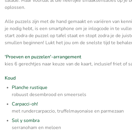
salade. Maar voordat al die heerlijke smaaksensaties op je 
oplossen.
Alle puzzels zijn met de hand gemaakt en variëren van kenni
je nodig hebt, is een smartphone om je inlogcode in te vullen
start zodra de puzzel op tafel staat en stopt zodra je de jui
smullen beginnen! Lukt het jou om de snelste tijd te behal
'Proeven en puzzelen'-arrangement
kies 6 gerechtjes naar keuze van de kaart, inclusief friet of s
Koud
Planche rustique
robuust desembrood en smeersels
Carpacci-oh!
met rundercarpaccio, truffelmayonaise en parmezaan
Sol y sombra
serranoham en meloen