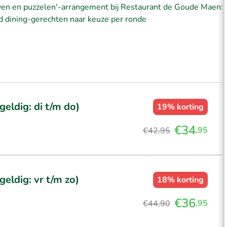
even en puzzelen'-arrangement bij Restaurant de Goude Maen:
ed dining-gerechten naar keuze per ronde
eldig: di t/m do)
19%
korting
€34
,95
€42,95
eldig: vr t/m zo)
18%
korting
€36
,95
€44,90