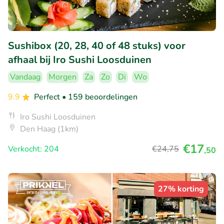
Sushibox (20, 28, 40 of 48 stuks) voor
afhaal bij Iro Sushi Loosduinen
Vandaag
Morgen
Za
Zo
Di
Wo
9.9
Perfect
• 159 beoordelingen
Iro Sushi Loosduinen
Den Haag (1km)
€17
Verkocht: 204
€24
,75
,50
27% korting