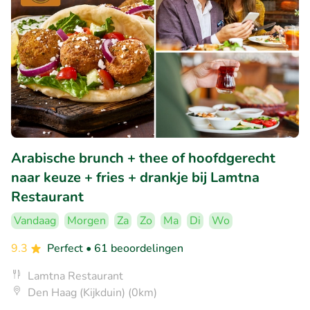
Arabische brunch + thee of hoofdgerecht
naar keuze + fries + drankje bij Lamtna
Restaurant
Vandaag
Morgen
Za
Zo
Ma
Di
Wo
9.3
Perfect
• 61 beoordelingen
Lamtna Restaurant
Den Haag (Kijkduin) (0km)