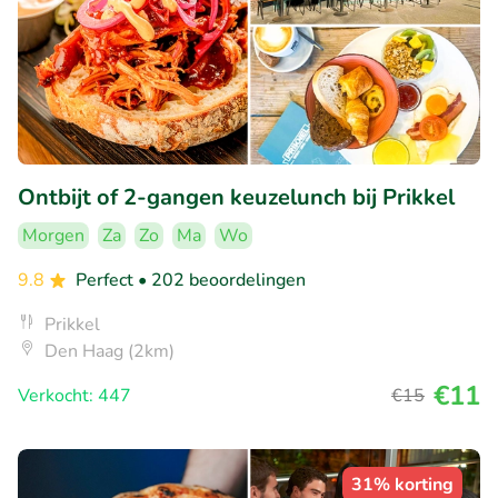
Ontbijt of 2-gangen keuzelunch bij Prikkel
Morgen
Za
Zo
Ma
Wo
9.8
Perfect
• 202 beoordelingen
Prikkel
Den Haag (2km)
€11
Verkocht: 447
€15
31% korting