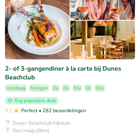
2- of 3-gangendiner à la carte bij Dunes
Beachclub
Vandaag
Morgen
Za
Zo
Ma
Di
Wo
Erg populaire deal
9.2
Perfect
• 282 beoordelingen
Dunes Beachclub Kijkduin
Den Haag (0km)