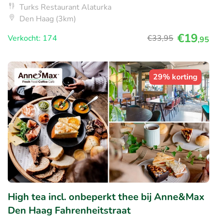
Turks Restaurant Alaturka
Den Haag (3km)
€19
Verkocht: 174
€33
,95
,95
29% korting
High tea incl. onbeperkt thee bij Anne&Max
Den Haag Fahrenheitstraat