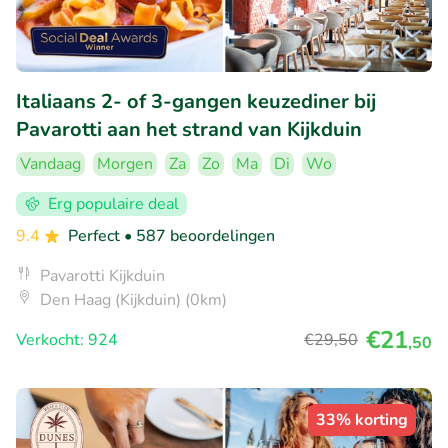
Italiaans 2- of 3-gangen keuzediner bij
Pavarotti aan het strand van Kijkduin
Vandaag
Morgen
Za
Zo
Ma
Di
Wo
Erg populaire deal
9.4
Perfect
• 587 beoordelingen
Pavarotti Kijkduin
Den Haag (Kijkduin) (0km)
€21
Verkocht: 924
€29
,50
,50
33% korting