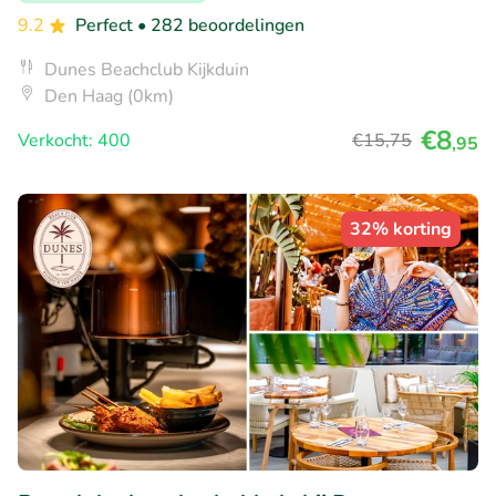
9.2
Perfect
• 282 beoordelingen
Dunes Beachclub Kijkduin
Den Haag (0km)
€8
Verkocht: 400
€15
,75
,95
32% korting