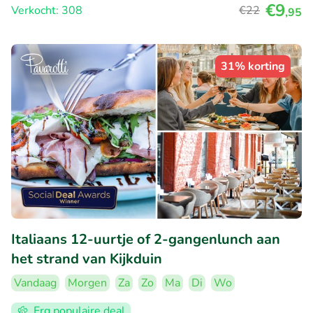
€9
Verkocht: 308
€22
,95
31% korting
Italiaans 12-uurtje of 2-gangenlunch aan
het strand van Kijkduin
Vandaag
Morgen
Za
Zo
Ma
Di
Wo
Erg populaire deal