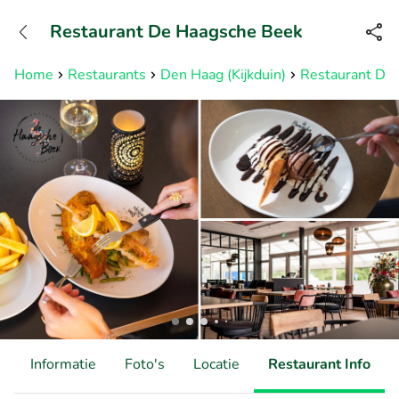
+31882050505
Restaurant De Haagsche Beek
Bereikbaar tot 23:00 uur
Home
Restaurants
Den Haag (Kijkduin)
Restaurant De
d
Informatie
Foto's
Locatie
Restaurant Info