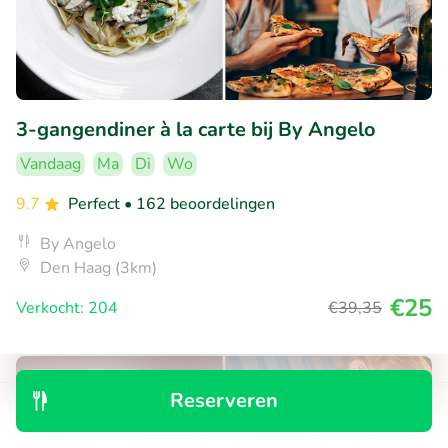
3-gangendiner à la carte bij By Angelo
Vandaag
Ma
Di
Wo
9.7
Perfect
• 162 beoordelingen
By Angelo
Den Haag (3km)
€25
Verkocht: 204
€39
,35
37% korting
Reserveren
Ontdek
Zoeken
Boekingen
Menu