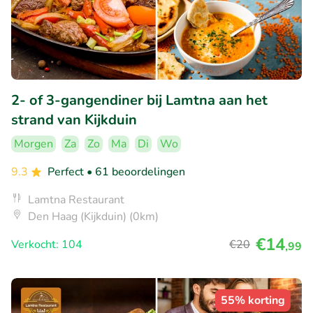
2- of 3-gangendiner bij Lamtna aan het
strand van Kijkduin
Morgen
Za
Zo
Ma
Di
Wo
9.3
Perfect
• 61 beoordelingen
Lamtna Restaurant
Den Haag (Kijkduin) (0km)
€14
Verkocht: 104
€20
,99
55% korting