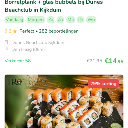
Borrelplank + glas bubbels bij Dunes
Beachclub in Kijkduin
Vandaag
Morgen
Za
Zo
Ma
Di
Wo
9.2
Perfect
• 282 beoordelingen
Dunes Beachclub Kijkduin
Den Haag (0km)
€14
Verkocht: 58
€21
,95
,95
29% korting