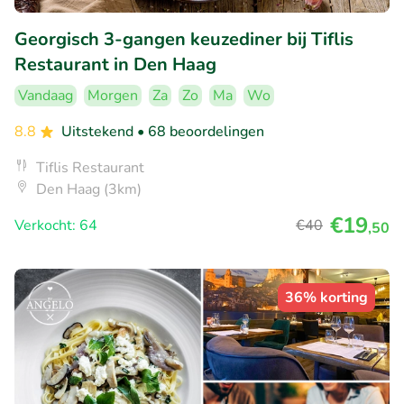
Georgisch 3-gangen keuzediner bij Tiflis
Restaurant in Den Haag
Vandaag
Morgen
Za
Zo
Ma
Wo
8.8
Uitstekend
• 68 beoordelingen
Tiflis Restaurant
Den Haag (3km)
€19
Verkocht: 64
€40
,50
36% korting