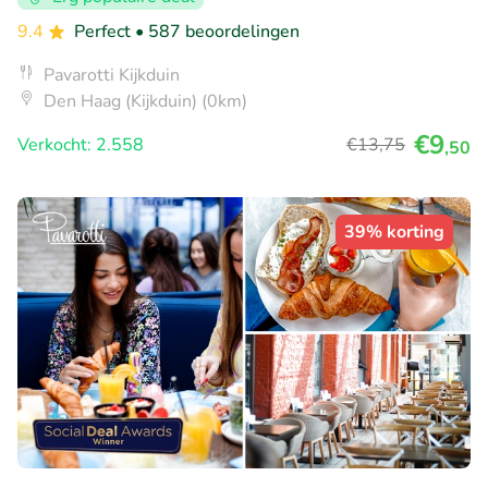
9.4
Perfect
• 587 beoordelingen
Pavarotti Kijkduin
Den Haag (Kijkduin) (0km)
€9
Verkocht: 2.558
€13
,75
,50
39% korting