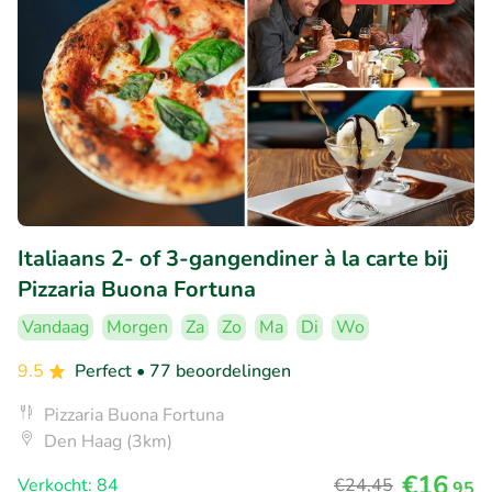
Italiaans 2- of 3-gangendiner à la carte bij
Pizzaria Buona Fortuna
Vandaag
Morgen
Za
Zo
Ma
Di
Wo
9.5
Perfect
• 77 beoordelingen
Pizzaria Buona Fortuna
Den Haag (3km)
€16
Verkocht: 84
€24
,45
,95