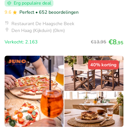
Erg populaire deal
9.6
Perfect
• 652 beoordelingen
Restaurant De Haagsche Beek
Den Haag (Kijkduin) (0km)
€8
Verkocht: 2.163
€13
,95
,95
40% korting