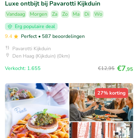
Luxe ontbijt bij Pavarotti Kijkduin
Vandaag
Morgen
Za
Zo
Ma
Di
Wo
Erg populaire deal
9.4
Perfect
• 587 beoordelingen
Pavarotti Kijkduin
Den Haag (Kijkduin) (0km)
€7
Verkocht: 1.655
€12
,95
,95
27% korting