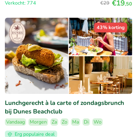
€19
Verkocht: 774
€29
,50
43% korting
Lunchgerecht à la carte of zondagsbrunch
bij Dunes Beachclub
Vandaag
Morgen
Za
Zo
Ma
Di
Wo
Erg populaire deal