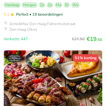
Vandaag
Morgen
Za
Zo
Ma
Di
Wo
9.1
Perfect
• 19 beoordelingen
Anne&Max Den Haag Fahrenheitstraat
Den Haag (3km)
€19
Verkocht: 447
€27
,50
,50
51% korting