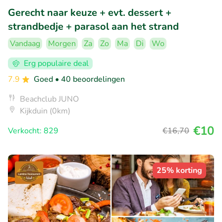
Gerecht naar keuze + evt. dessert +
strandbedje + parasol aan het strand
Vandaag
Morgen
Za
Zo
Ma
Di
Wo
Erg populaire deal
7.9
Goed
• 40 beoordelingen
Beachclub JUNO
Kijkduin (0km)
€10
Verkocht: 829
€16
,70
25% korting