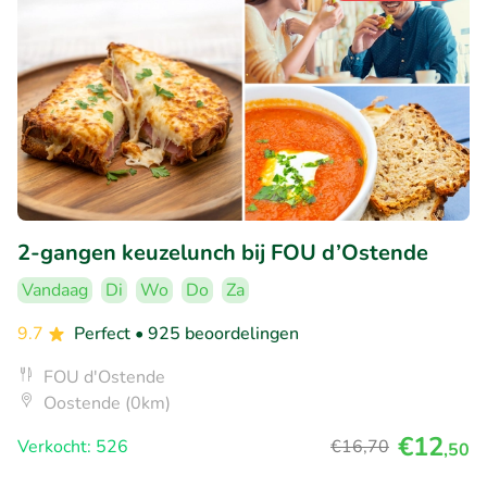
2-gangen keuzelunch bij FOU d’Ostende
Vandaag
Di
Wo
Do
Za
9.7
Perfect
• 925 beoordelingen
FOU d'Ostende
Oostende (0km)
€12
Verkocht: 526
€16
,70
,50