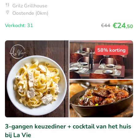
Grilz Grillhouse
Oostende (0km)
€24
Verkocht: 31
€44
,50
58% korting
3-gangen keuzediner + cocktail van het huis
bij La Vie