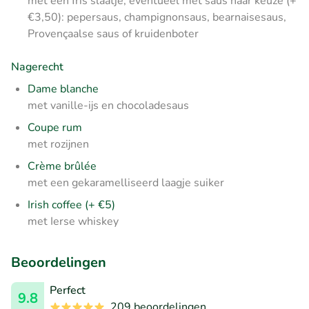
met een fris slaatje, eventueel met saus naar keuze (+
€3,50): pepersaus, champignonsaus, bearnaisesaus,
Provençaalse saus of kruidenboter
Nagerecht
Dame blanche
met vanille-ijs en chocoladesaus
Coupe rum
met rozijnen
Crème brûlée
met een gekaramelliseerd laagje suiker
Irish coffee (+ €5)
met Ierse whiskey
Beoordelingen
Perfect
9.8
209 beoordelingen