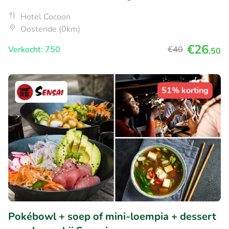
Hotel Cocoon
Oostende (0km)
€26
Verkocht: 750
€40
,50
51% korting
Pokébowl + soep of mini-loempia + dessert