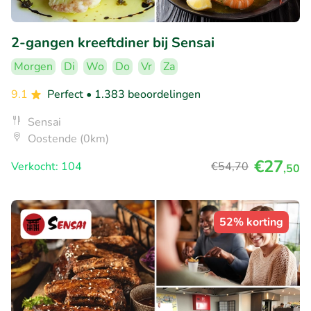
2-gangen kreeftdiner bij Sensai
Morgen
Di
Wo
Do
Vr
Za
9.1
Perfect
• 1.383 beoordelingen
Sensai
Oostende (0km)
€27
Verkocht: 104
€54
,70
,50
52% korting