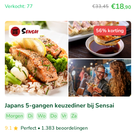
€18
Verkocht: 77
€33
,45
,90
56% korting
Japans 5-gangen keuzediner bij Sensai
Morgen
Di
Wo
Do
Vr
Za
9.1
Perfect
• 1.383 beoordelingen