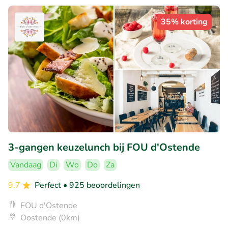
35% korting
3-gangen keuzelunch bij FOU d'Ostende
Vandaag
Di
Wo
Do
Za
9.7
Perfect
• 925 beoordelingen
FOU d'Ostende
Oostende (0km)