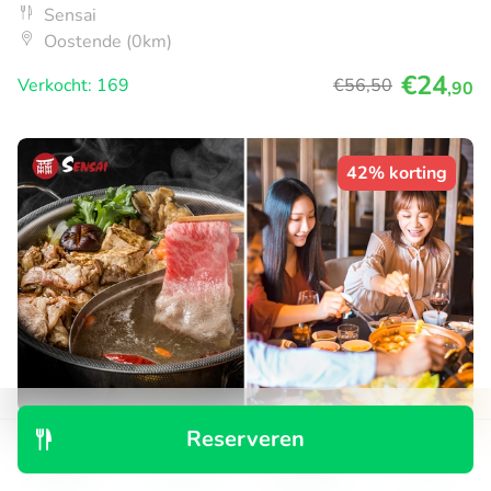
Sensai
Oostende (0km)
€24
Verkocht: 169
€56
,50
,90
42% korting
Reserveren
Japans 2-gangen hotpotdiner bij Sensai
Ontdek
Zoeken
Boekingen
Menu
Morgen
Di
Wo
Do
Vr
Za