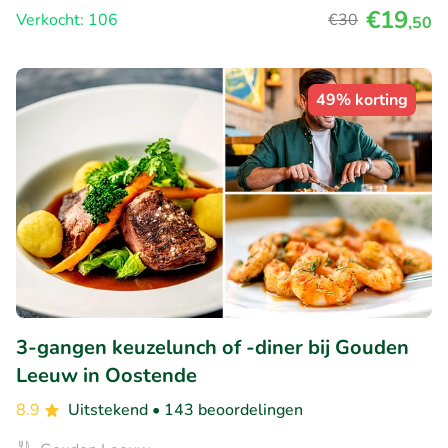
€19
Verkocht: 106
€30
,50
49% korting
3-gangen keuzelunch of -diner bij Gouden
Leeuw in Oostende
8.9
Uitstekend
• 143 beoordelingen