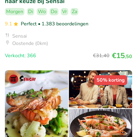
naar keuze bij Sensai
Morgen
Di
Wo
Do
Vr
Za
9.1
Perfect
• 1.383 beoordelingen
Sensai
Oostende (0km)
€15
Verkocht: 366
€31
,40
,50
50% korting