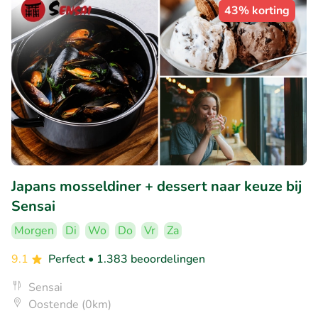
43% korting
Japans mosseldiner + dessert naar keuze bij
Sensai
Morgen
Di
Wo
Do
Vr
Za
9.1
Perfect
• 1.383 beoordelingen
Sensai
Oostende (0km)