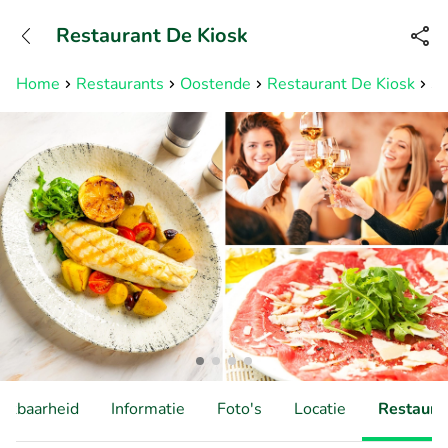
+31882050505
Restaurant De Kiosk
Bereikbaar tot 23:00 uur
Home
Restaurants
Oostende
Restaurant De Kiosk
3-
hikbaarheid
Informatie
Foto's
Locatie
Restauran