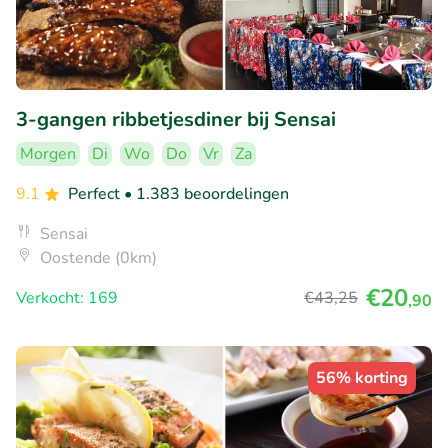
3-gangen ribbetjesdiner bij Sensai
Morgen
Di
Wo
Do
Vr
Za
9.1
Perfect
• 1.383 beoordelingen
Sensai
Oostende (0km)
€20
Verkocht: 169
€43
,25
,90
56% korting