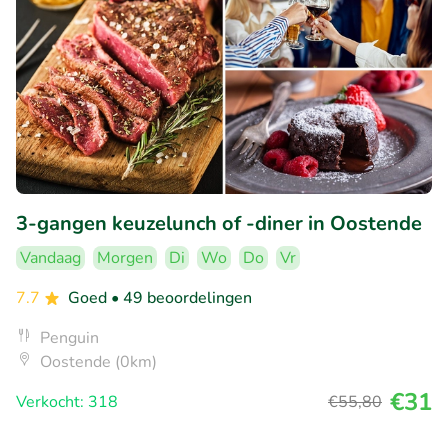
3-gangen keuzelunch of -diner in Oostende
Vandaag
Morgen
Di
Wo
Do
Vr
7.7
Goed
• 49 beoordelingen
Penguin
Oostende (0km)
€31
Verkocht: 318
€55
,80