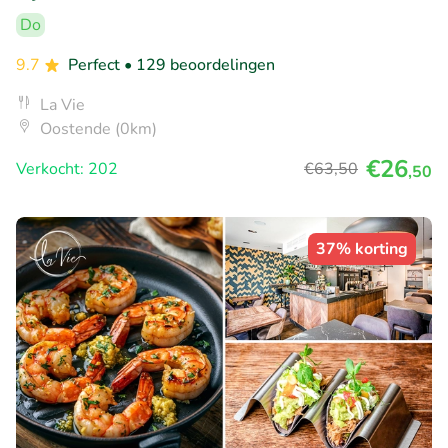
Do
9.7
Perfect
• 129 beoordelingen
La Vie
Oostende (0km)
€26
Verkocht: 202
€63
,50
,50
37% korting