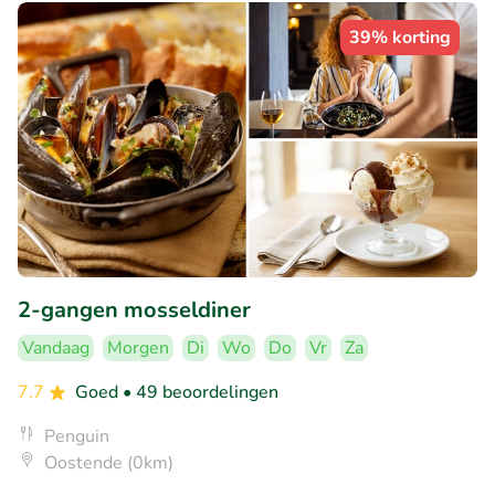
39% korting
2-gangen mosseldiner
Vandaag
Morgen
Di
Wo
Do
Vr
Za
7.7
Goed
• 49 beoordelingen
Penguin
Oostende (0km)