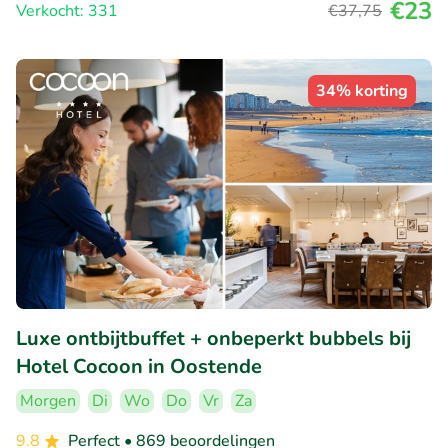
€23
Verkocht: 331
€37
,75
34% korting
Luxe ontbijtbuffet + onbeperkt bubbels bij
Hotel Cocoon in Oostende
Morgen
Di
Wo
Do
Vr
Za
9.8
Perfect
• 869 beoordelingen