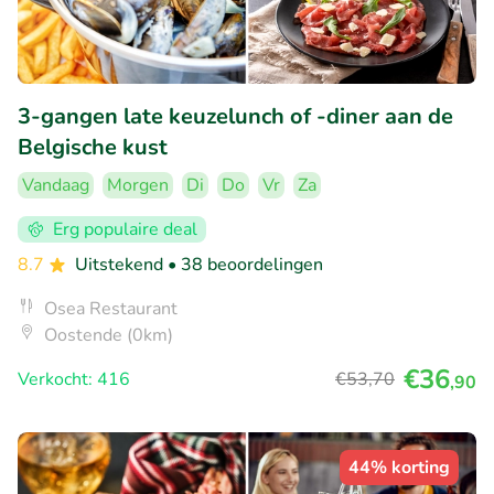
3-gangen late keuzelunch of -diner aan de
Belgische kust
Vandaag
Morgen
Di
Do
Vr
Za
Erg populaire deal
8.7
Uitstekend
• 38 beoordelingen
Osea Restaurant
Oostende (0km)
€36
Verkocht: 416
€53
,70
,90
44% korting