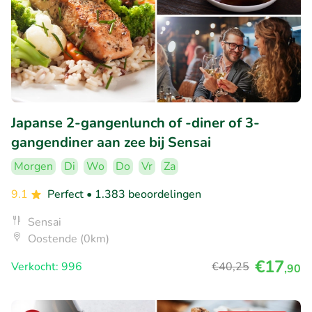
Japanse 2-gangenlunch of -diner of 3-
gangendiner aan zee bij Sensai
Morgen
Di
Wo
Do
Vr
Za
9.1
Perfect
• 1.383 beoordelingen
Sensai
Oostende (0km)
€17
Verkocht: 996
€40
,25
,90