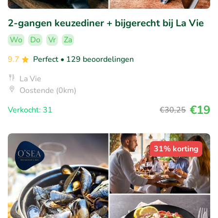
2-gangen keuzediner + bijgerecht bij La Vie
Wo
Do
Vr
Za
9.7
Perfect
• 129 beoordelingen
La Vie
Oostende (0km)
€19
Verkocht: 31
€30
,25
31% korting