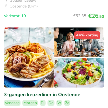
Gouden Leeuw
Oostende (0km)
€26
Verkocht: 19
€52
,35
,50
44% korting
3-gangen keuzediner in Oostende
Vandaag
Morgen
Di
Do
Vr
Za