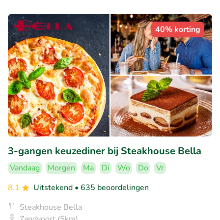
40% korting
3-gangen keuzediner bij Steakhouse Bella
Vandaag
Morgen
Ma
Di
Wo
Do
Vr
8.1
Uitstekend
• 635 beoordelingen
Steakhouse Bella
Zandvoort (5km)