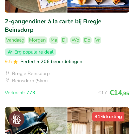
2-gangendiner à la carte bij Bregje
Beinsdorp
Vandaag
Morgen
Ma
Di
Wo
Do
Vr
Erg populaire deal
9.5
Perfect
• 206 beoordelingen
Bregje Beinsdorp
Beinsdorp (5km)
€14
Verkocht: 773
€17
,95
31% korting