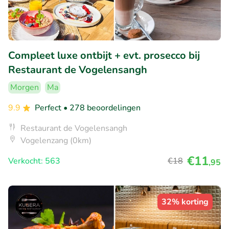
Compleet luxe ontbijt + evt. prosecco bij
Restaurant de Vogelensangh
Morgen
Ma
9.9
Perfect
• 278 beoordelingen
Restaurant de Vogelensangh
Vogelenzang (0km)
€11
Verkocht: 563
€18
,95
32% korting