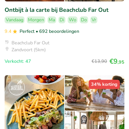
Ontbijt à la carte bij Beachclub Far Out
Vandaag
Morgen
Ma
Di
Wo
Do
Vr
9.4
Perfect
• 692 beoordelingen
Beachclub Far Out
Zandvoort (5km)
€9
Verkocht: 47
€13
,90
,95
34% korting