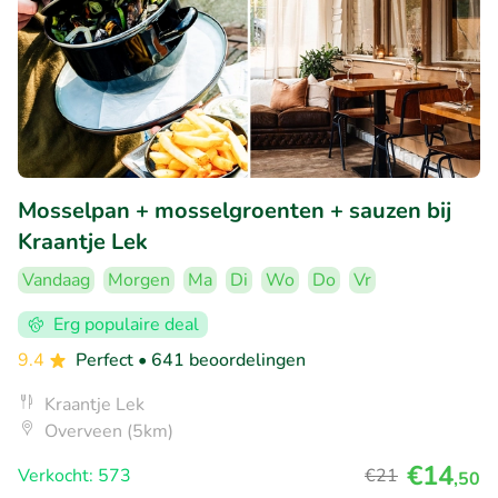
Mosselpan + mosselgroenten + sauzen bij
Kraantje Lek
Vandaag
Morgen
Ma
Di
Wo
Do
Vr
Erg populaire deal
9.4
Perfect
• 641 beoordelingen
Kraantje Lek
Overveen (5km)
€14
Verkocht: 573
€21
,50