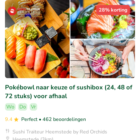
28% korting
Pokébowl naar keuze of sushibox (24, 48 of
72 stuks) voor afhaal
Wo
Do
Vr
9.4
Perfect
• 462 beoordelingen
Sushi Traiteur Heemstede by Red Orchids
Heemstede (3km)