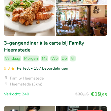
3-gangendiner à la carte bij Family
Heemstede
Vandaag
Morgen
Ma
Wo
Do
Vr
9.8
Perfect
• 157 beoordelingen
Family Heemstede
Heemstede (3km)
€19
Verkocht: 240
€30
,15
,95