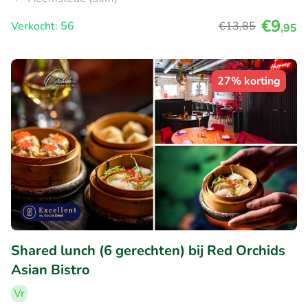
€9
Verkocht: 56
€13
,85
,95
27% korting
Shared lunch (6 gerechten) bij Red Orchids
Asian Bistro
Vr