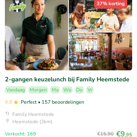
37% korting
2-gangen keuzelunch bij Family Heemstede
Vandaag
Morgen
Ma
Wo
Do
Vr
9.8
Perfect
• 157 beoordelingen
Family Heemstede
Heemstede (3km)
€9
Verkocht: 169
€15
,90
,95