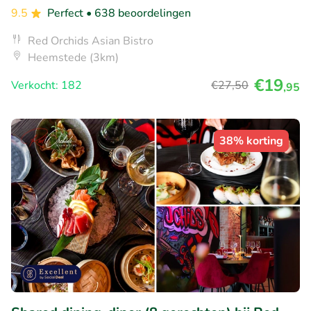
9.5
Perfect
• 638 beoordelingen
Red Orchids Asian Bistro
Heemstede (3km)
€19
Verkocht: 182
€27
,50
,95
38% korting