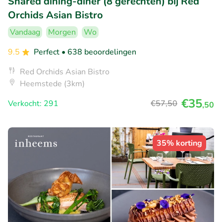
Shared dining-diner (8 gerechten) bij Red
Orchids Asian Bistro
Vandaag
Morgen
Wo
9.5
Perfect
• 638 beoordelingen
Red Orchids Asian Bistro
Heemstede (3km)
€35
Verkocht: 291
€57
,50
,50
35% korting