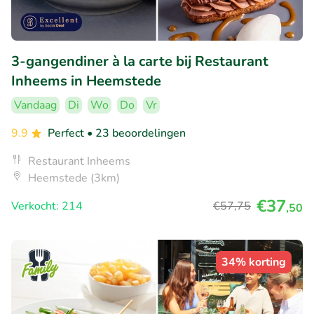
3-gangendiner à la carte bij Restaurant
Inheems in Heemstede
Vandaag
Di
Wo
Do
Vr
9.9
Perfect
• 23 beoordelingen
Restaurant Inheems
Heemstede (3km)
€37
Verkocht: 214
€57
,75
,50
34% korting