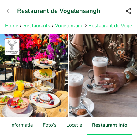
+31882050505
Restaurant de Vogelensangh
Bereikbaar tot 23:00 uur
Home
Restaurants
Vogelenzang
Restaurant de Vogel
d
Informatie
Foto's
Locatie
Restaurant Info