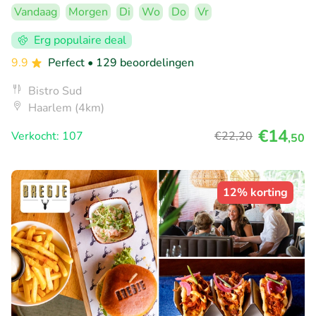
Vandaag
Morgen
Di
Wo
Do
Vr
Erg populaire deal
9.9
Perfect
• 129 beoordelingen
Bistro Sud
Haarlem (4km)
€14
Verkocht: 107
€22
,20
,50
12% korting