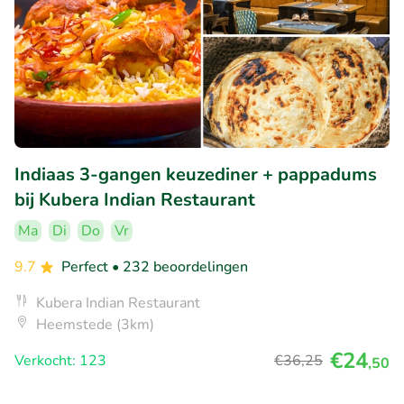
Indiaas 3-gangen keuzediner + pappadums
bij Kubera Indian Restaurant
Ma
Di
Do
Vr
9.7
Perfect
• 232 beoordelingen
Kubera Indian Restaurant
Heemstede (3km)
€24
Verkocht: 123
€36
,25
,50