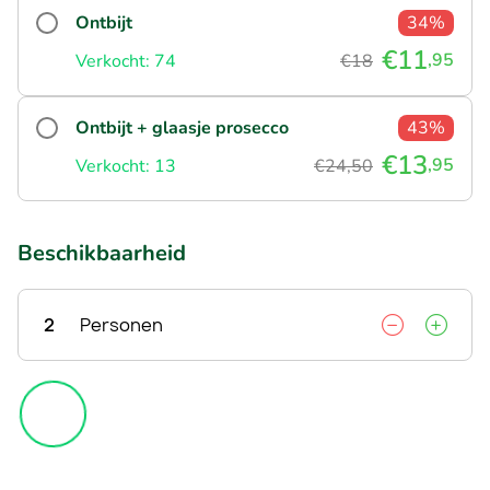
Ontbijt
34%
€11
,95
Verkocht: 74
€18
Ontbijt + glaasje prosecco
43%
€13
,95
Verkocht: 13
€24,50
Beschikbaarheid
2
Personen