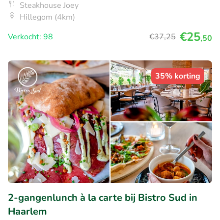
Steakhouse Joey
Hillegom (4km)
€25
Verkocht: 98
€37
,25
,50
35% korting
2-gangenlunch à la carte bij Bistro Sud in
Haarlem