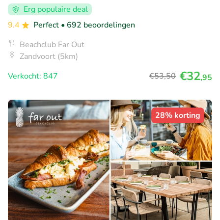
Erg populaire deal
9.4
Perfect
• 692 beoordelingen
Beachclub Far Out
Zandvoort (5km)
€32
Verkocht: 847
€53
,50
,95
28% korting