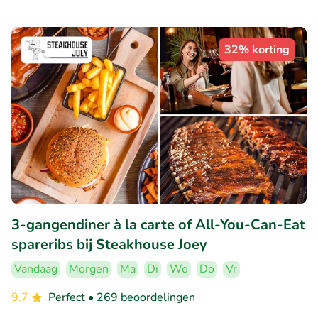
32% korting
3-gangendiner à la carte of All-You-Can-Eat
spareribs bij Steakhouse Joey
Vandaag
Morgen
Ma
Di
Wo
Do
Vr
9.7
Perfect
• 269 beoordelingen