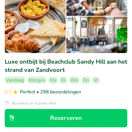
Luxe ontbijt bij Beachclub Sandy Hill aan het
strand van Zandvoort
Vandaag
Morgen
Ma
Di
Wo
Do
Vr
9.5
Perfect
• 298 beoordelingen
Beachclub Sandy Hill
Zandvoort (6km)
Reserveren
€9
Verkocht: 119
€17
,50
,95
Ontdek
Zoeken
Boekingen
Menu