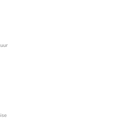
tuur
ise