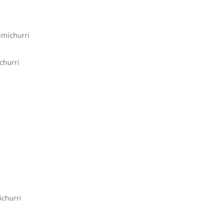
imichurri
churri
churri