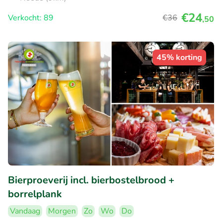
€24
Verkocht: 89
€36
,50
45% korting
Bierproeverij incl. bierbostelbrood +
borrelplank
Vandaag
Morgen
Zo
Wo
Do