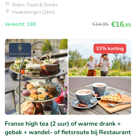
Bides: Food & Drinks
Haaksbergen (2km)
€16
Verkocht: 198
€34
,95
,95
33% korting
Franse high tea (2 uur) of warme drank +
gebak + wandel- of fietsroute bij Restaurant