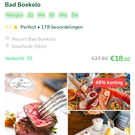
Bad Boekelo
Morgen
Zo
Ma
Di
Wo
Do
9.1
Perfect
• 178 beoordelingen
Resort Bad Boekelo
Enschede (5km)
€18
Verkocht: 35
€27
,50
,50
48% korting