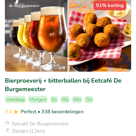
51% korting
Bierproeverij + bitterballen bij Eetcafé De
Burgemeester
Vandaag
Morgen
Zo
Ma
Wo
Do
9.4
Perfect
• 338 beoordelingen
Eetcafé De Burgemeester
Delden (12km)