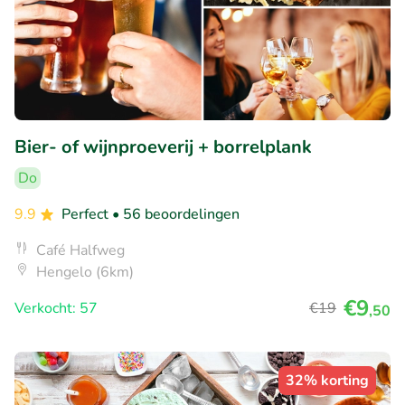
Bier- of wijnproeverij + borrelplank
Do
9.9
Perfect
• 56 beoordelingen
Café Halfweg
Hengelo (6km)
€9
Verkocht: 57
€19
,50
32% korting