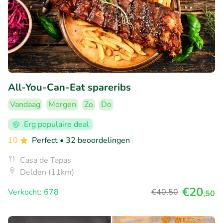
All-You-Can-Eat spareribs
Vandaag
Morgen
Zo
Do
Erg populaire deal
10
Perfect
• 32 beoordelingen
Casa de Tapas
Delden (11km)
€20
Verkocht: 678
€40
,50
,50