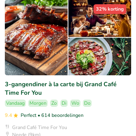
32% korting
3-gangendiner à la carte bij Grand Café
Time For You
Vandaag
Morgen
Zo
Di
Wo
Do
9.4
Perfect
• 614 beoordelingen
Grand Café Time For You
Neede (9km)