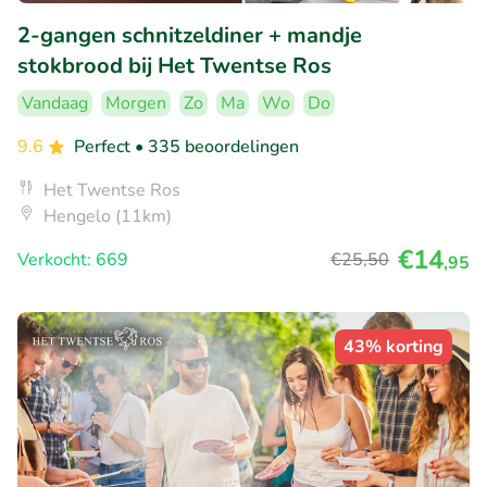
2-gangen schnitzeldiner + mandje
stokbrood bij Het Twentse Ros
Vandaag
Morgen
Zo
Ma
Wo
Do
9.6
Perfect
• 335 beoordelingen
Het Twentse Ros
Hengelo (11km)
€14
Verkocht: 669
€25
,50
,95
43% korting