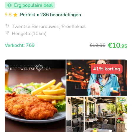
Erg populaire deal
9.8
Perfect
• 286 beoordelingen
Twentse Bierbrouwerij Proeflokaal
Hengelo (10km)
€10
Verkocht: 769
€19
,95
,95
41% korting