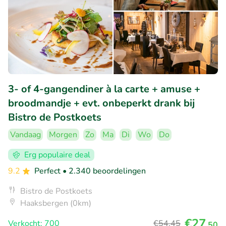
3- of 4-gangendiner à la carte + amuse +
broodmandje + evt. onbeperkt drank bij
Bistro de Postkoets
Vandaag
Morgen
Zo
Ma
Di
Wo
Do
Erg populaire deal
9.2
Perfect
• 2.340 beoordelingen
Bistro de Postkoets
Haaksbergen (0km)
€27
Verkocht: 700
€54
,45
,50