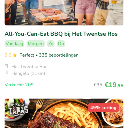
All-You-Can-Eat BBQ bij Het Twentse Ros
Vandaag
Morgen
Zo
Do
9.6
Perfect
• 335 beoordelingen
Het Twentse Ros
Hengelo (11km)
€19
Verkocht: 209
€35
,95
49% korting