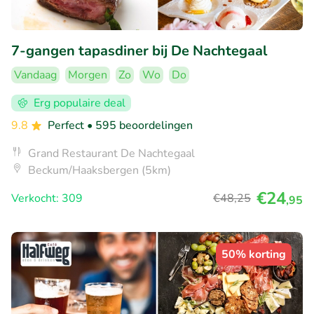
7-gangen tapasdiner bij De Nachtegaal
Vandaag
Morgen
Zo
Wo
Do
Erg populaire deal
9.8
Perfect
• 595 beoordelingen
Grand Restaurant De Nachtegaal
Beckum/Haaksbergen (5km)
€24
Verkocht: 309
€48
,25
,95
50% korting