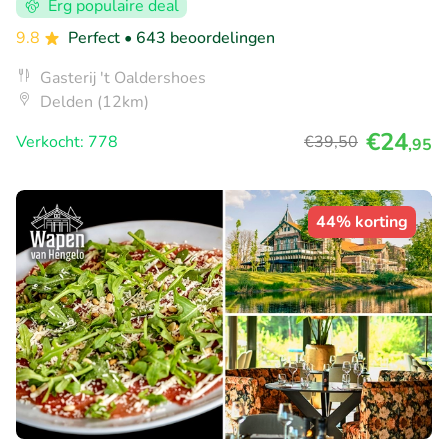
Erg populaire deal
9.8
Perfect
• 643 beoordelingen
Gasterij 't Oaldershoes
Delden (12km)
€24
Verkocht: 778
€39
,50
,95
44% korting