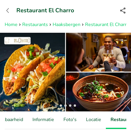
+31882050505
Restaurant El Charro
Bereikbaar tot 23:00 uur
Home
Restaurants
Haaksbergen
Restaurant El Charro
hikbaarheid
Informatie
Foto's
Locatie
Restauran