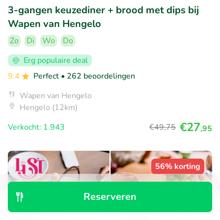
3-gangen keuzediner + brood met dips bij
Wapen van Hengelo
Zo
Di
Wo
Do
Erg populaire deal
9.4
Perfect
• 262 beoordelingen
Wapen van Hengelo
Hengelo (12km)
€27
Verkocht: 1.943
€49
,75
,95
56% korting
Reserveren
Ontdek
Zoeken
Boekingen
Menu