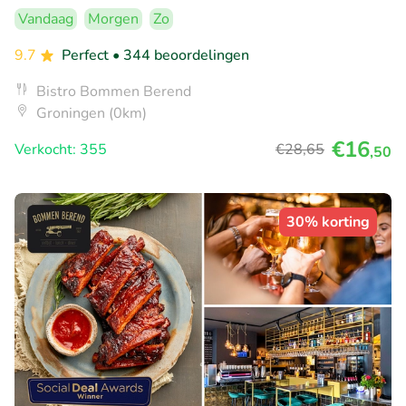
Vandaag
Morgen
Zo
9.7
Perfect
• 344 beoordelingen
Bistro Bommen Berend
Groningen (0km)
€16
Verkocht: 355
€28
,65
,50
30% korting