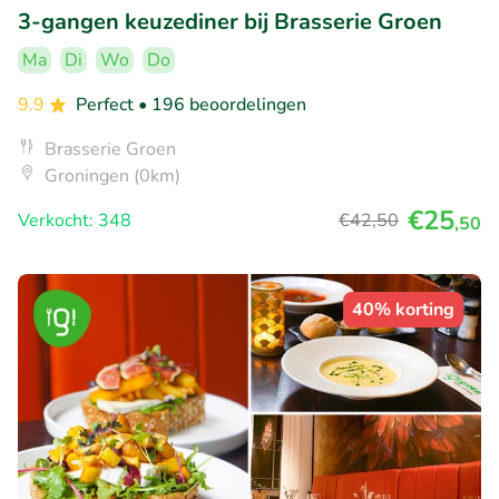
3-gangen keuzediner bij Brasserie Groen
Ma
Di
Wo
Do
9.9
Perfect
• 196 beoordelingen
Brasserie Groen
Groningen (0km)
€25
Verkocht: 348
€42
,50
,50
40% korting