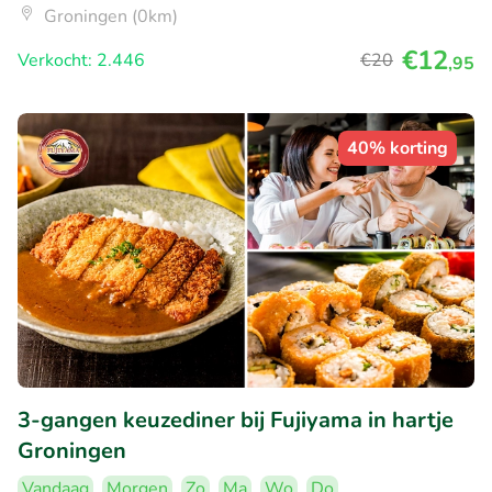
Groningen (0km)
€12
Verkocht: 2.446
€20
,95
40% korting
3-gangen keuzediner bij Fujiyama in hartje
Groningen
Vandaag
Morgen
Zo
Ma
Wo
Do