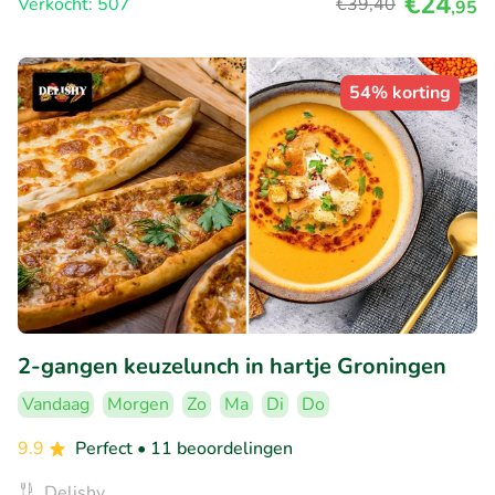
€24
Verkocht: 507
€39
,40
,95
54% korting
2-gangen keuzelunch in hartje Groningen
Vandaag
Morgen
Zo
Ma
Di
Do
9.9
Perfect
• 11 beoordelingen
Delishy