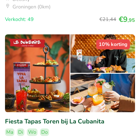
Groningen (0km)
€9
Verkocht: 49
€21
,44
,95
10% korting
Fiesta Tapas Toren bij La Cubanita
Ma
Di
Wo
Do