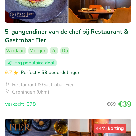
5-gangendiner van de chef bij Restaurant &
Gastrobar Fier
Vandaag
Morgen
Zo
Do
Erg populaire deal
9.7
Perfect
• 58 beoordelingen
Restaurant & Gastrobar Fier
Groningen (0km)
€39
Verkocht: 378
€69
44% korting