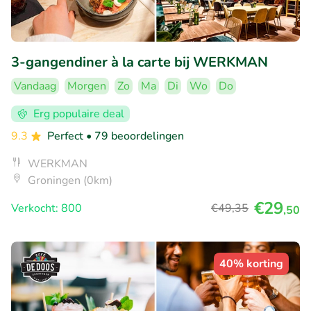
3-gangendiner à la carte bij WERKMAN
Vandaag
Morgen
Zo
Ma
Di
Wo
Do
Erg populaire deal
9.3
Perfect
• 79 beoordelingen
WERKMAN
Groningen (0km)
€29
Verkocht: 800
€49
,35
,50
40% korting