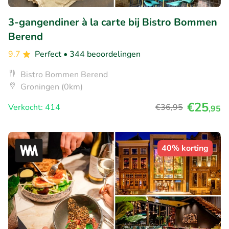
3-gangendiner à la carte bij Bistro Bommen
Berend
9.7
Perfect
• 344 beoordelingen
Bistro Bommen Berend
Groningen (0km)
€25
Verkocht: 414
€36
,95
,95
40% korting