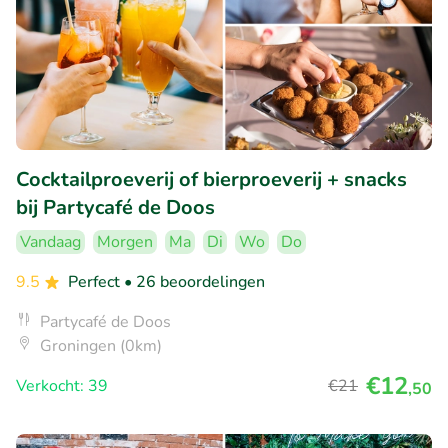
Cocktailproeverij of bierproeverij + snacks
bij Partycafé de Doos
Vandaag
Morgen
Ma
Di
Wo
Do
9.5
Perfect
• 26 beoordelingen
Partycafé de Doos
Groningen (0km)
€12
Verkocht: 39
€21
,50