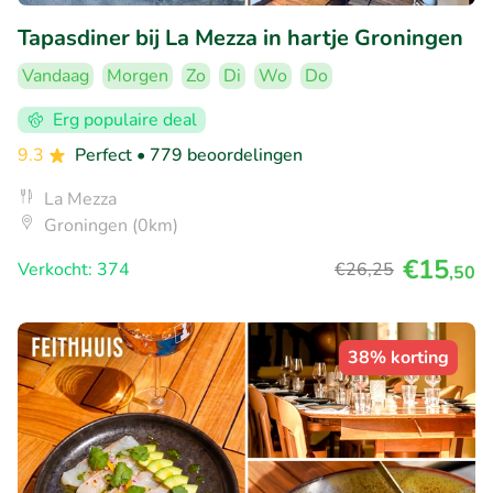
Tapasdiner bij La Mezza in hartje Groningen
Vandaag
Morgen
Zo
Di
Wo
Do
Erg populaire deal
9.3
Perfect
• 779 beoordelingen
La Mezza
Groningen (0km)
€15
Verkocht: 374
€26
,25
,50
38% korting