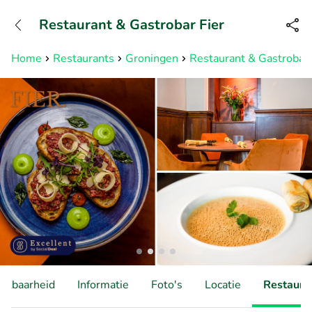
+31882050505
Restaurant & Gastrobar Fier
Bereikbaar tot 23:00 uur
Home
Restaurants
Groningen
Restaurant & Gastrobar 
hikbaarheid
Informatie
Foto's
Locatie
Restauran