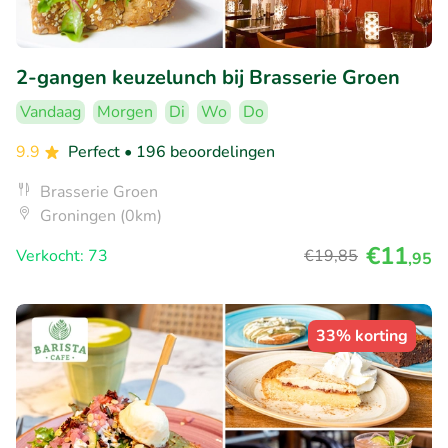
2-gangen keuzelunch bij Brasserie Groen
Vandaag
Morgen
Di
Wo
Do
9.9
Perfect
• 196 beoordelingen
Brasserie Groen
Groningen (0km)
€11
Verkocht: 73
€19
,85
,95
33% korting