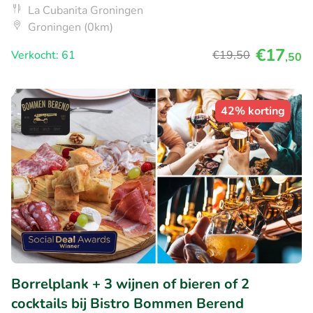
La Cubanita Groningen
Groningen (0km)
€17
Verkocht: 61
€19
,50
,50
42% korting
Borrelplank + 3 wijnen of bieren of 2
cocktails bij Bistro Bommen Berend