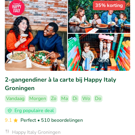
35% korting
2-gangendiner à la carte bij Happy Italy
Groningen
Vandaag
Morgen
Zo
Ma
Di
Wo
Do
Erg populaire deal
9.1
Perfect
• 510 beoordelingen
Happy Italy Groningen