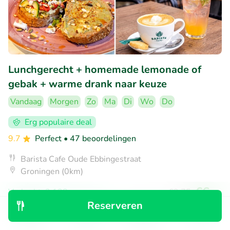
Lunchgerecht + homemade lemonade of
gebak + warme drank naar keuze
Vandaag
Morgen
Zo
Ma
Di
Wo
Do
Erg populaire deal
9.7
Perfect
• 47 beoordelingen
Barista Cafe Oude Ebbingestraat
Groningen (0km)
€6
Verkocht: 2.138
€9
,75
,50
Reserveren
Ontdek
Zoeken
Boekingen
Menu