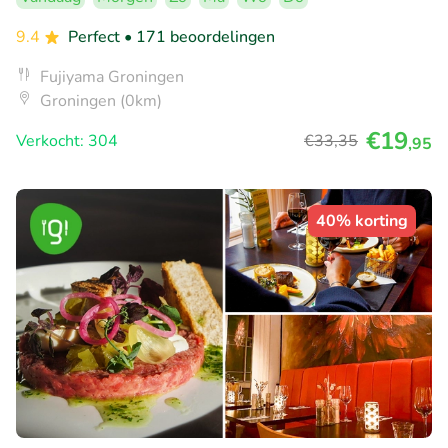
9.4
Perfect
• 171 beoordelingen
Fujiyama Groningen
Groningen (0km)
€19
Verkocht: 304
€33
,35
,95
40% korting