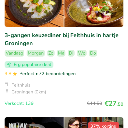
3-gangen keuzediner bij Feithhuis in hartje
Groningen
Vandaag
Morgen
Zo
Ma
Di
Wo
Do
Erg populaire deal
9.8
Perfect
• 72 beoordelingen
Feithhuis
Groningen (0km)
€27
Verkocht: 139
€44
,50
,50
37% korting