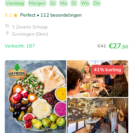
Vandaag
Morgen
Zo
Ma
Di
Wo
Do
9.2
Perfect
• 112 beoordelingen
't Zwarte Schaap
Groningen (0km)
€27
Verkocht: 187
€41
,50
41% korting