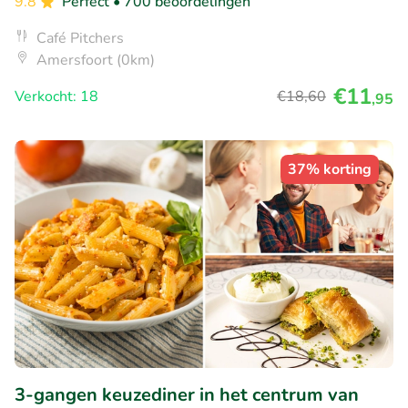
9.8
Perfect
• 700 beoordelingen
Café Pitchers
Amersfoort (0km)
€11
Verkocht: 18
€18
,60
,95
37% korting
3-gangen keuzediner in het centrum van