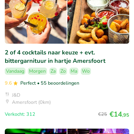
2 of 4 cocktails naar keuze + evt.
bittergarnituur in hartje Amersfoort
Vandaag
Morgen
Za
Zo
Ma
Wo
9.6
Perfect
• 55 beoordelingen
J&D
Amersfoort (0km)
€14
Verkocht: 312
€25
,95