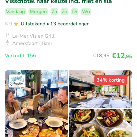
Visschotel naar keuze incl. friet en sla
Vandaag
Morgen
Za
Zo
Di
Wo
8.9
Uitstekend
• 13 beoordelingen
La-Mer Vis en Grill
Amersfoort (1km)
€12
Verkocht: 156
€18
,95
,95
34% korting