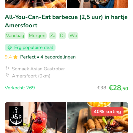
All-You-Can-Eat barbecue (2,5 uur) in hartje
Amersfoort
Vandaag
Morgen
Za
Di
Wo
Erg populaire deal
9.4
Perfect
• 4 beoordelingen
Somaek Asian Gastrobar
Amersfoort (0km)
€28
Verkocht: 269
€38
,50
40% korting