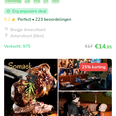
Vandaag
Zo
Ma
Di
Wo
Erg populaire deal
9.2
Perfect
• 223 beoordelingen
Bregje Amersfoort
Amersfoort (0km)
€14
Verkocht: 975
€17
,95
25% korting