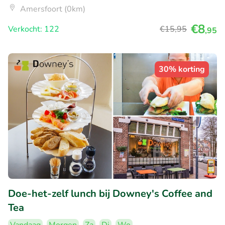
Amersfoort (0km)
€8
Verkocht: 122
€15
,95
,95
30% korting
Doe-het-zelf lunch bij Downey's Coffee and
Tea