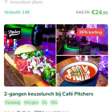
Amersfoort (0km)
€24
Verkocht: 148
€42
,70
,95
36% korting
2-gangen keuzelunch bij Café Pitchers
Vandaag
Morgen
Zo
Wo