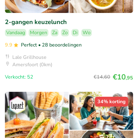
2-gangen keuzelunch
Vandaag
Morgen
Za
Zo
Di
Wo
9.9
Perfect
• 28 beoordelingen
Lale Grillhouse
Amersfoort (0km)
€10
Verkocht: 52
€14
,60
,95
34% korting