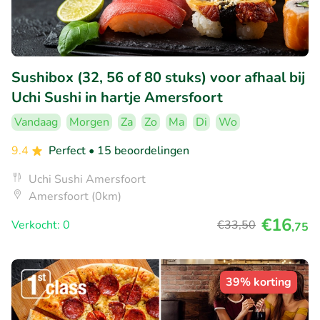
Sushibox (32, 56 of 80 stuks) voor afhaal bij
Uchi Sushi in hartje Amersfoort
Vandaag
Morgen
Za
Zo
Ma
Di
Wo
9.4
Perfect
• 15 beoordelingen
Uchi Sushi Amersfoort
Amersfoort (0km)
€16
Verkocht: 0
€33
,50
,75
39% korting