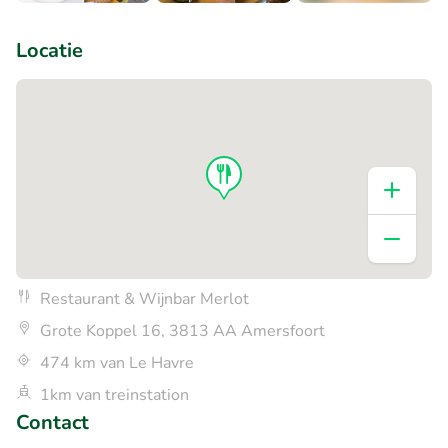
+8
Locatie
Restaurant & Wijnbar Merlot
Grote Koppel 16, 3813 AA Amersfoort
474 km van Le Havre
1km van treinstation
Contact