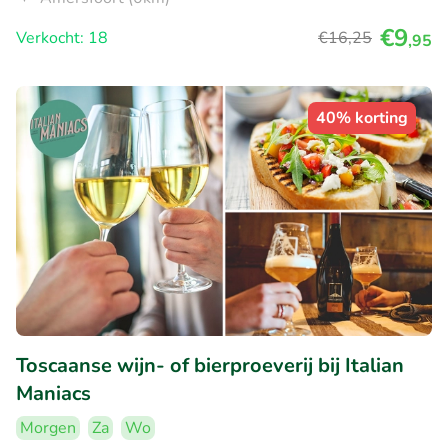
€9
Verkocht: 18
€16
,25
,95
40% korting
Toscaanse wijn- of bierproeverij bij Italian
Maniacs
Morgen
Za
Wo