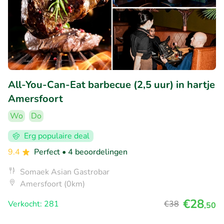
All-You-Can-Eat barbecue (2,5 uur) in hartje
Amersfoort
Wo
Do
Erg populaire deal
9.4
Perfect
• 4 beoordelingen
Somaek Asian Gastrobar
Amersfoort (0km)
€28
Verkocht: 281
€38
,50