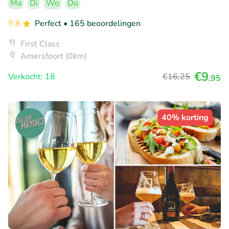
Ma
Di
Wo
Do
9.8
Perfect
• 165 beoordelingen
First Class
Amersfoort (0km)
€9
Verkocht: 18
€16
,25
,95
40% korting