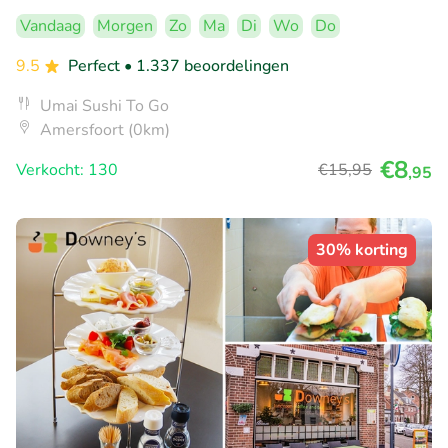
Vandaag
Morgen
Zo
Ma
Di
Wo
Do
9.5
Perfect
• 1.337 beoordelingen
Umai Sushi To Go
Amersfoort (0km)
€8
Verkocht: 130
€15
,95
,95
30% korting