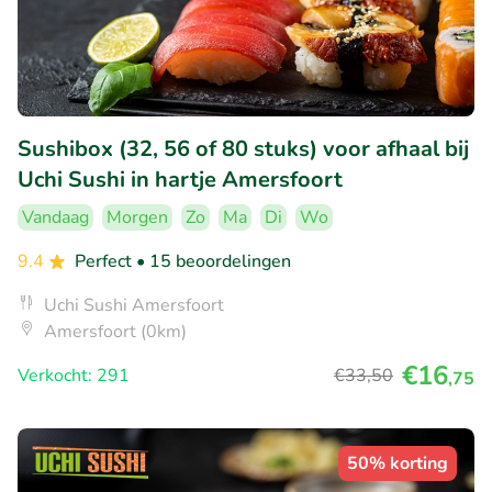
Sushibox (32, 56 of 80 stuks) voor afhaal bij
Uchi Sushi in hartje Amersfoort
Vandaag
Morgen
Zo
Ma
Di
Wo
9.4
Perfect
• 15 beoordelingen
Uchi Sushi Amersfoort
Amersfoort (0km)
€16
Verkocht: 291
€33
,50
,75
50% korting