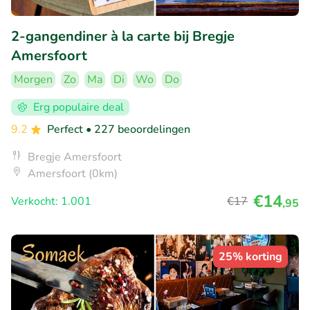
2-gangendiner à la carte bij Bregje
Amersfoort
Morgen
Zo
Ma
Di
Wo
Do
Erg populaire deal
9.2
Perfect
• 227 beoordelingen
Bregje Amersfoort
Amersfoort (0km)
€14
Verkocht: 1.001
€17
,95
25% korting