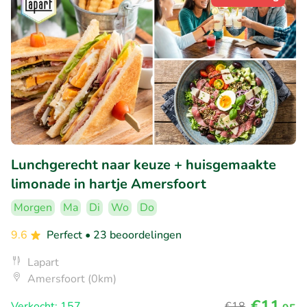
Lunchgerecht naar keuze + huisgemaakte
limonade in hartje Amersfoort
Morgen
Ma
Di
Wo
Do
9.6
Perfect
• 23 beoordelingen
Lapart
Amersfoort (0km)
€11
Verkocht: 157
€18