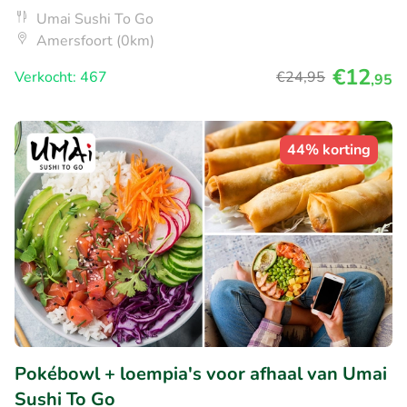
Umai Sushi To Go
Amersfoort (0km)
€12
Verkocht: 467
€24
,95
,95
44% korting
Pokébowl + loempia's voor afhaal van Umai
Sushi To Go