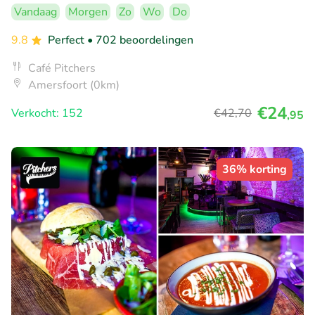
Vandaag
Morgen
Zo
Wo
Do
9.8
Perfect
• 702 beoordelingen
Café Pitchers
Amersfoort (0km)
€24
Verkocht: 152
€42
,70
,95
36% korting