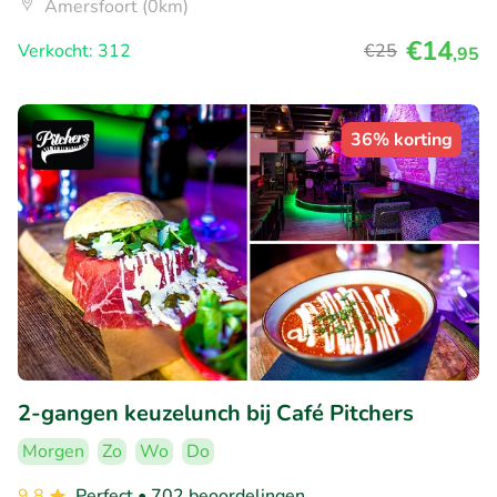
Amersfoort (0km)
€14
Verkocht: 312
€25
,95
36% korting
2-gangen keuzelunch bij Café Pitchers
Morgen
Zo
Wo
Do
9.8
Perfect
• 702 beoordelingen