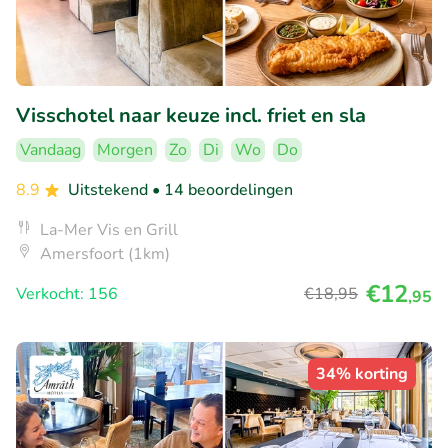
Visschotel naar keuze incl. friet en sla
Vandaag
Morgen
Zo
Di
Wo
Do
8.9
Uitstekend
• 14 beoordelingen
La-Mer Vis en Grill
Amersfoort (1km)
€12
Verkocht: 156
€18
,95
,95
34% korting