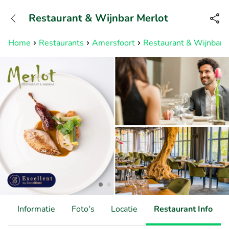
+31882050505
Restaurant & Wijnbar Merlot
Bereikbaar tot 23:00 uur
Home
Restaurants
Amersfoort
Restaurant & Wijnbar 
d
Informatie
Foto's
Locatie
Restaurant Info