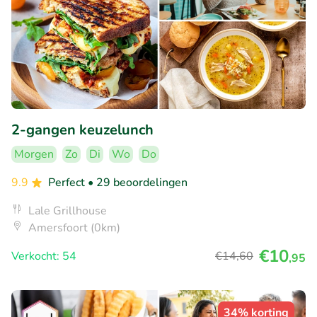
2-gangen keuzelunch
Morgen
Zo
Di
Wo
Do
9.9
Perfect
• 29 beoordelingen
Lale Grillhouse
Amersfoort (0km)
€10
Verkocht: 54
€14
,60
,95
34% korting