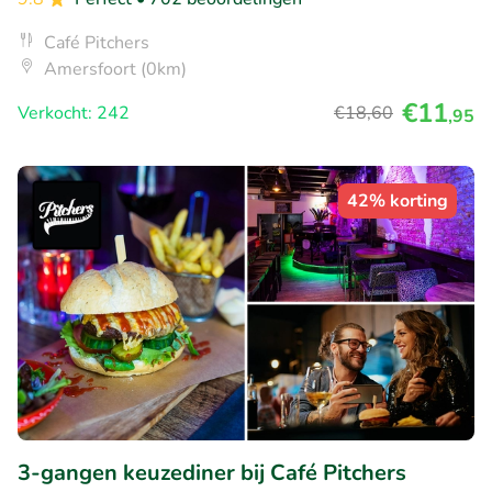
Café Pitchers
Amersfoort (0km)
€11
Verkocht: 242
€18
,60
,95
42% korting
3-gangen keuzediner bij Café Pitchers