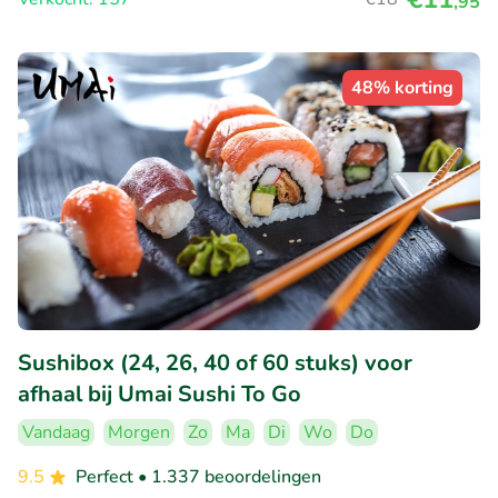
,95
48% korting
Sushibox (24, 26, 40 of 60 stuks) voor
afhaal bij Umai Sushi To Go
Vandaag
Morgen
Zo
Ma
Di
Wo
Do
9.5
Perfect
• 1.337 beoordelingen