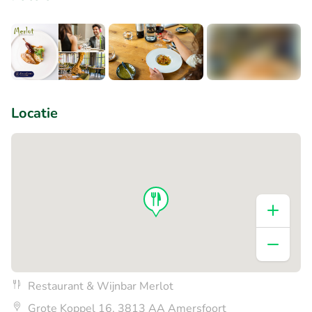
+8
Locatie
Restaurant & Wijnbar Merlot
Grote Koppel 16, 3813 AA Amersfoort