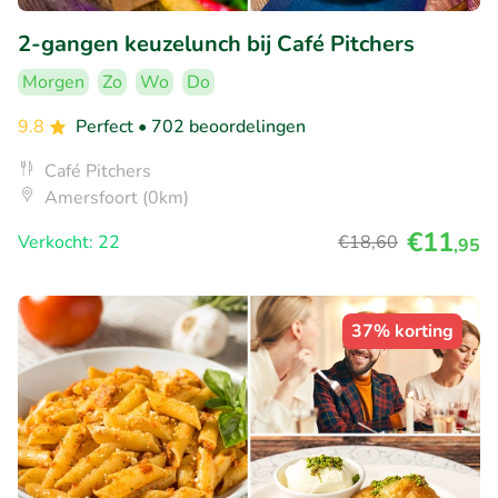
2-gangen keuzelunch bij Café Pitchers
Morgen
Zo
Wo
Do
9.8
Perfect
• 702 beoordelingen
Café Pitchers
Amersfoort (0km)
€11
Verkocht: 22
€18
,60
,95
37% korting