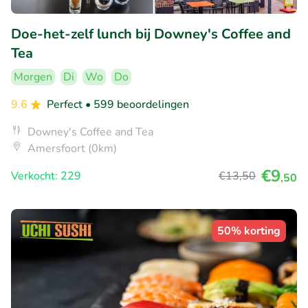
Doe-het-zelf lunch bij Downey's Coffee and
Tea
Morgen
Di
Wo
Do
9.6
Perfect
• 599 beoordelingen
Downey's Coffee and Tea
Amersfoort (0km)
€9
Verkocht: 229
€13
,50
,50
50% korting