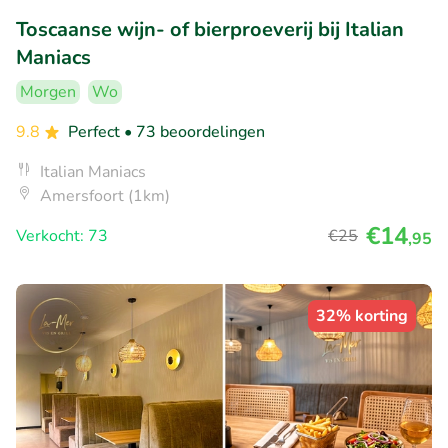
Toscaanse wijn- of bierproeverij bij Italian
Maniacs
Morgen
Wo
9.8
Perfect
• 73 beoordelingen
Italian Maniacs
Amersfoort (1km)
€14
Verkocht: 73
€25
,95
32% korting