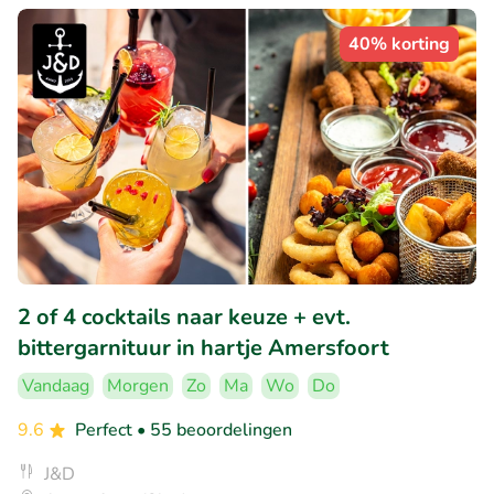
40% korting
2 of 4 cocktails naar keuze + evt.
bittergarnituur in hartje Amersfoort
Vandaag
Morgen
Zo
Ma
Wo
Do
9.6
Perfect
• 55 beoordelingen
J&D