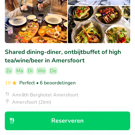
Shared dining-diner, ontbijtbuffet of high
tea/wine/beer in Amersfoort
Zo
Ma
Di
Wo
Do
10
Perfect
• 6 beoordelingen
Amrâth Berghotel Amersfoort
Amersfoort (2km)
€17
Verkocht: 110
€25
,15
,25
Reserveren
Ontdek
Zoeken
Boekingen
Menu