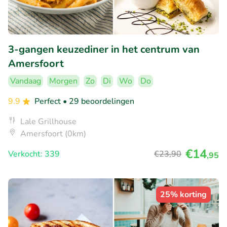
3-gangen keuzediner in het centrum van
Amersfoort
Vandaag
Morgen
Zo
Di
Wo
Do
9.9
Perfect
• 29 beoordelingen
Lale Grillhouse
Amersfoort (0km)
€14
Verkocht: 339
€23
,90
,95
25% korting