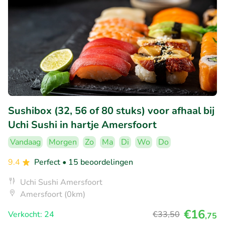
Sushibox (32, 56 of 80 stuks) voor afhaal bij
Uchi Sushi in hartje Amersfoort
Vandaag
Morgen
Zo
Ma
Di
Wo
Do
9.4
Perfect
• 15 beoordelingen
Uchi Sushi Amersfoort
Amersfoort (0km)
€16
Verkocht: 24
€33
,50
,75