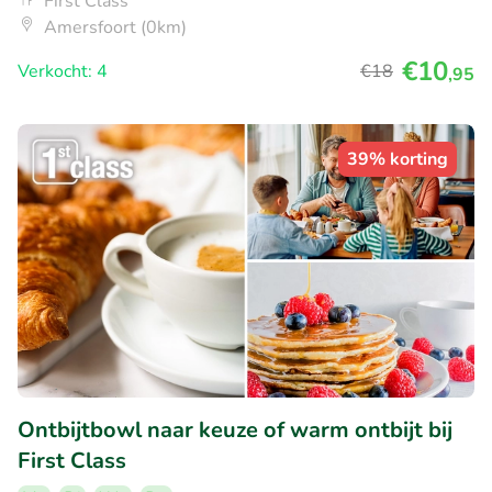
First Class
Amersfoort (0km)
€10
Verkocht: 4
€18
,95
39% korting
Ontbijtbowl naar keuze of warm ontbijt bij
First Class