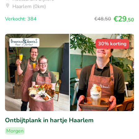
Haarlem (0km)
€29
Verkocht: 384
€48
,50
,50
30% korting
Ontbijtplank in hartje Haarlem
Morgen