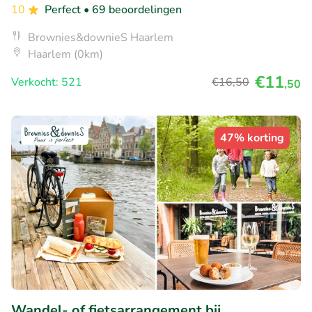
10
Perfect
• 69 beoordelingen
Brownies&downieS Haarlem
Haarlem (0km)
€11
Verkocht: 521
€16
,50
,50
47% korting
Wandel- of fietsarrangement bij