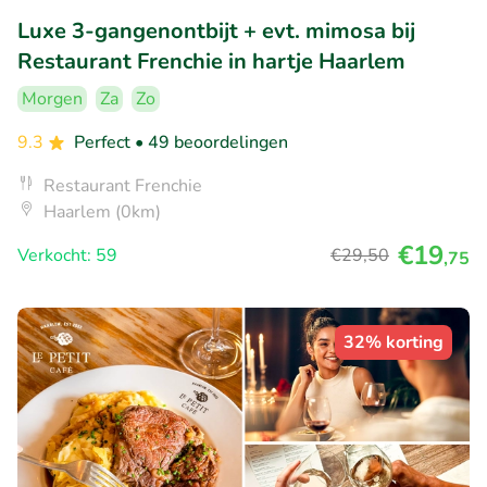
Luxe 3-gangenontbijt + evt. mimosa bij
Restaurant Frenchie in hartje Haarlem
Morgen
Za
Zo
9.3
Perfect
• 49 beoordelingen
Restaurant Frenchie
Haarlem (0km)
€19
Verkocht: 59
€29
,50
,75
32% korting