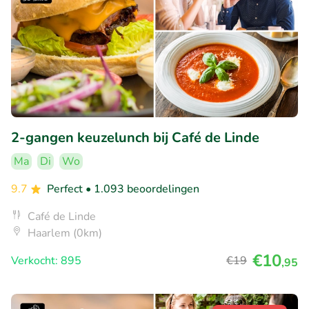
2-gangen keuzelunch bij Café de Linde
Ma
Di
Wo
9.7
Perfect
• 1.093 beoordelingen
Café de Linde
Haarlem (0km)
€10
Verkocht: 895
€19
,95