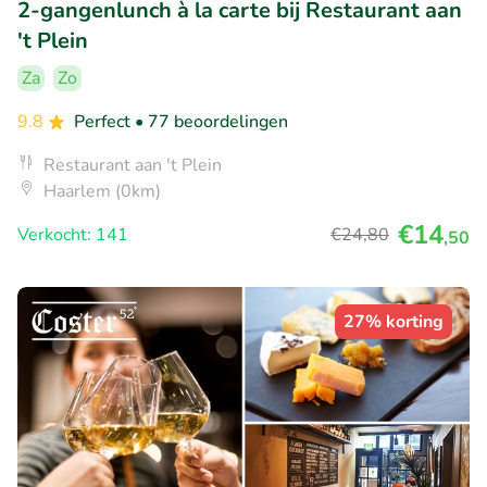
2-gangenlunch à la carte bij Restaurant aan
't Plein
Za
Zo
9.8
Perfect
• 77 beoordelingen
Restaurant aan 't Plein
Haarlem (0km)
€14
Verkocht: 141
€24
,80
,50
27% korting