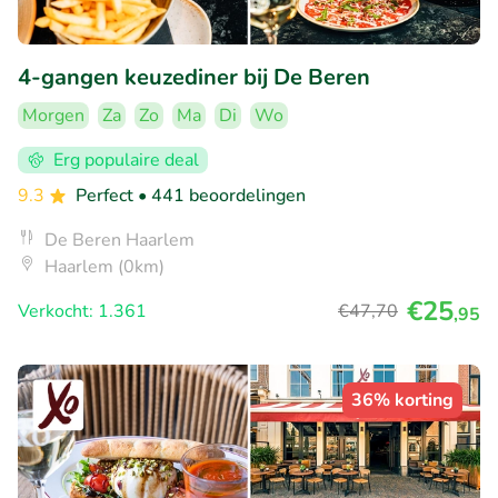
4-gangen keuzediner bij De Beren
Morgen
Za
Zo
Ma
Di
Wo
Erg populaire deal
9.3
Perfect
• 441 beoordelingen
De Beren Haarlem
Haarlem (0km)
€25
Verkocht: 1.361
€47
,70
,95
36% korting