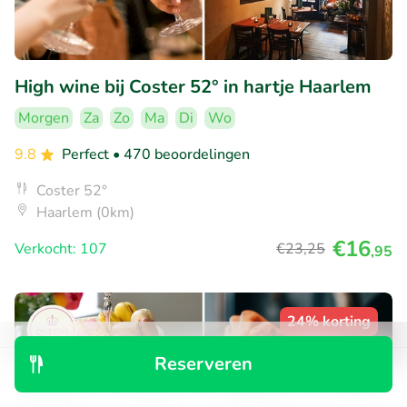
High wine bij Coster 52° in hartje Haarlem
Morgen
Za
Zo
Ma
Di
Wo
9.8
Perfect
• 470 beoordelingen
Coster 52°
Haarlem (0km)
€16
Verkocht: 107
€23
,25
,95
24% korting
Reserveren
Ontdek
Zoeken
Boekingen
Menu