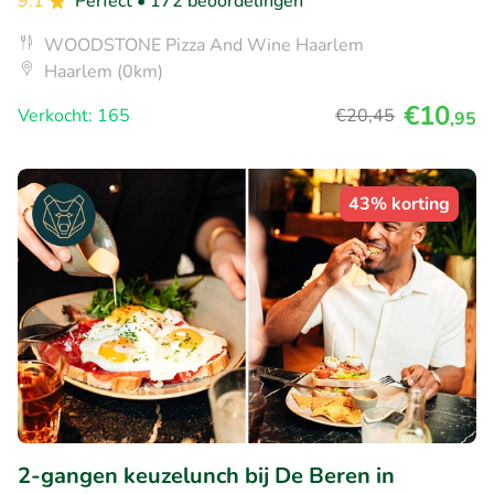
9.1
Perfect
• 172 beoordelingen
WOODSTONE Pizza And Wine Haarlem
Haarlem (0km)
€10
Verkocht: 165
€20
,45
,95
43% korting
2-gangen keuzelunch bij De Beren in