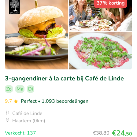
37% korting
3-gangendiner à la carte bij Café de Linde
Zo
Ma
Di
9.7
Perfect
• 1.093 beoordelingen
Café de Linde
Haarlem (0km)
€24
Verkocht: 137
€38
,80
,50