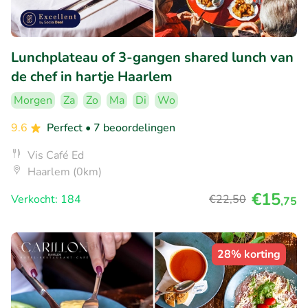
Lunchplateau of 3-gangen shared lunch van
de chef in hartje Haarlem
Morgen
Za
Zo
Ma
Di
Wo
9.6
Perfect
• 7 beoordelingen
Vis Café Ed
Haarlem (0km)
€15
Verkocht: 184
€22
,50
,75
28% korting