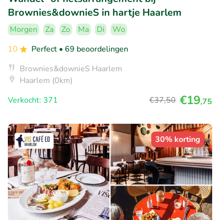
Brownies&downieS in hartje Haarlem
Morgen
Za
Zo
Ma
Di
Wo
10
Perfect
• 69 beoordelingen
Brownies&downieS Haarlem
Haarlem (0km)
€19
Verkocht: 371
€37
,50
,75
30% korting