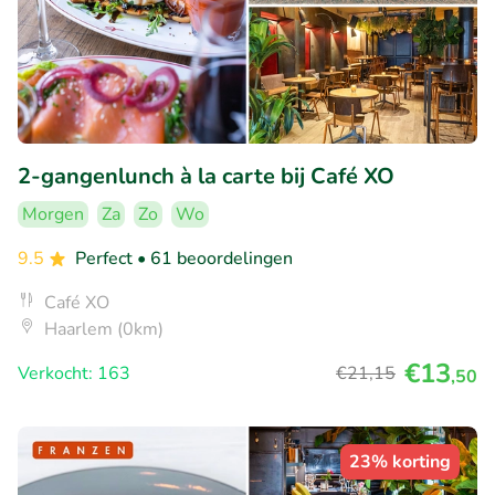
2-gangenlunch à la carte bij Café XO
Morgen
Za
Zo
Wo
9.5
Perfect
• 61 beoordelingen
Café XO
Haarlem (0km)
€13
Verkocht: 163
€21
,15
,50
23% korting