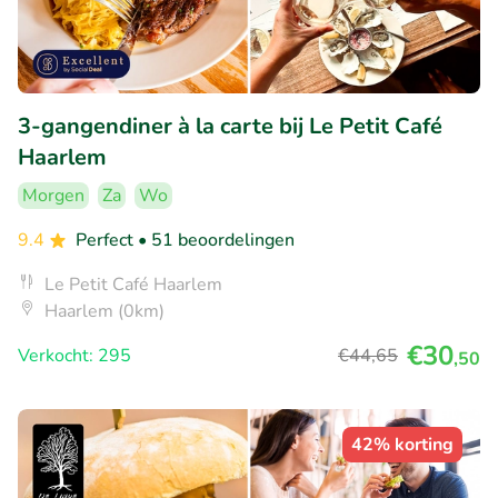
3-gangendiner à la carte bij Le Petit Café
Haarlem
Morgen
Za
Wo
9.4
Perfect
• 51 beoordelingen
Le Petit Café Haarlem
Haarlem (0km)
€30
Verkocht: 295
€44
,65
,50
42% korting