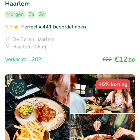
Haarlem
Morgen
Za
Zo
9.3
Perfect
• 441 beoordelingen
De Beren Haarlem
Haarlem (0km)
€12
Verkocht: 1.282
€22
,50
46% korting