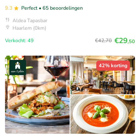
9.3
Perfect
• 65 beoordelingen
Aldea Tapasbar
Haarlem (0km)
€29
Verkocht: 49
€42
,70
,50
42% korting