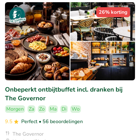
26% korting
Onbeperkt ontbijtbuffet incl. dranken bij
The Governor
Morgen
Za
Zo
Ma
Di
Wo
9.5
Perfect
• 56 beoordelingen
The Governor