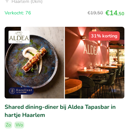
Haarlem (0km)
€14
Verkocht: 76
€19
,50
,50
31% korting
Shared dining-diner bij Aldea Tapasbar in
hartje Haarlem
Zo
Wo