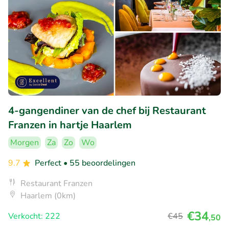
4-gangendiner van de chef bij Restaurant
Franzen in hartje Haarlem
Morgen
Za
Zo
Wo
9.7
Perfect
• 55 beoordelingen
Restaurant Franzen
Haarlem (0km)
€34
Verkocht: 222
€45
,50