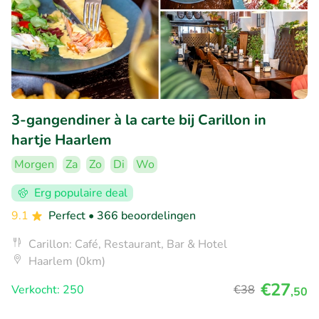
3-gangendiner à la carte bij Carillon in
hartje Haarlem
Morgen
Za
Zo
Di
Wo
Erg populaire deal
9.1
Perfect
• 366 beoordelingen
Carillon: Café, Restaurant, Bar & Hotel
Haarlem (0km)
€27
Verkocht: 250
€38
,50