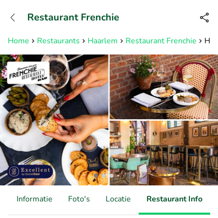
+31882050505
Restaurant Frenchie
Bereikbaar tot 23:00 uur
Home
Restaurants
Haarlem
Restaurant Frenchie
Hig
d
Informatie
Foto's
Locatie
Restaurant Info