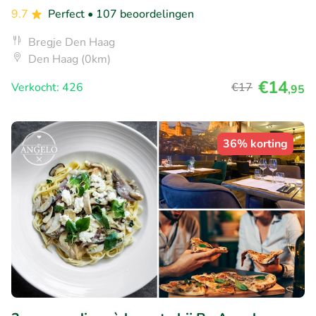
9.7
Perfect
• 107 beoordelingen
Bregje Den Haag
Den Haag (0km)
€14
Verkocht: 426
€17
,95
36% korting