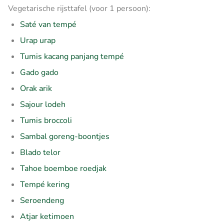
Vegetarische rijsttafel (voor 1 persoon):
Saté van tempé
Urap urap
Tumis kacang panjang tempé
Gado gado
Orak arik
Sajour lodeh
Tumis broccoli
Sambal goreng-boontjes
Blado telor
Tahoe boemboe roedjak
Tempé kering
Seroendeng
Atjar ketimoen