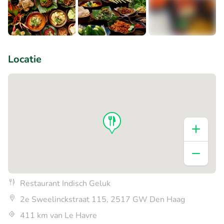
+4
Locatie
Restaurant Indisch Geluk
2e Sweelinckstraat 115, 2517 GW Den Haag
411 km van Le Havre