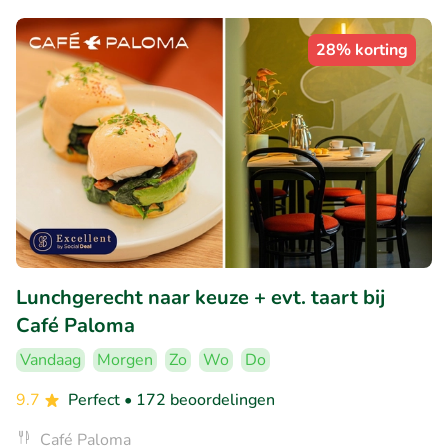
28% korting
Lunchgerecht naar keuze + evt. taart bij
Café Paloma
Vandaag
Morgen
Zo
Wo
Do
9.7
Perfect
• 172 beoordelingen
Café Paloma