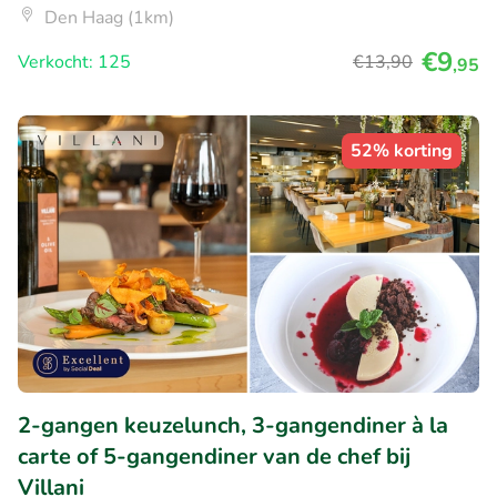
Den Haag (1km)
€9
Verkocht: 125
€13
,90
,95
52% korting
2-gangen keuzelunch, 3-gangendiner à la
carte of 5-gangendiner van de chef bij
Villani