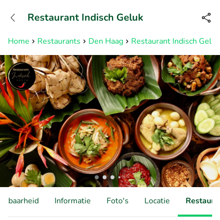
+31882050505
Restaurant Indisch Geluk
Bereikbaar tot 23:00 uur
Home
Restaurants
Den Haag
Restaurant Indisch Geluk
hikbaarheid
Informatie
Foto's
Locatie
Restauran