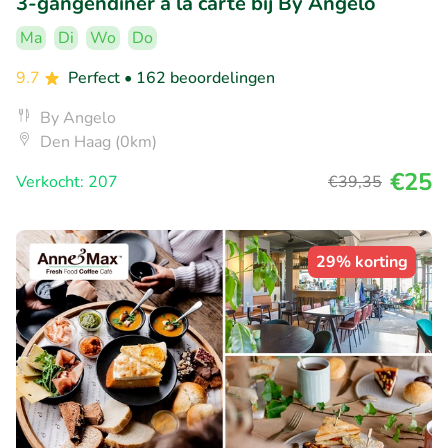
3-gangendiner à la carte bij By Angelo
Ma
Di
Wo
Do
9.7
Perfect
• 162 beoordelingen
By Angelo
Den Haag (0km)
€25
Verkocht: 207
€39
,35
29% korting