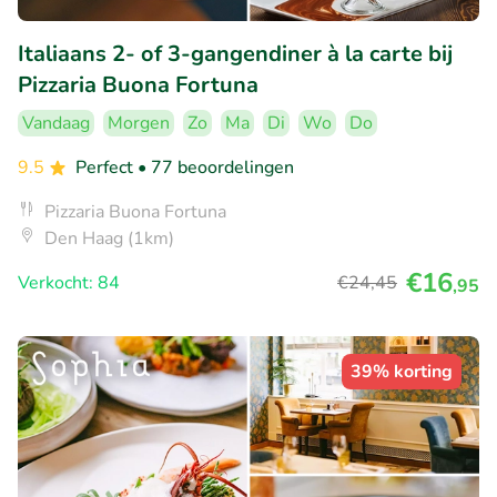
Italiaans 2- of 3-gangendiner à la carte bij
Pizzaria Buona Fortuna
Vandaag
Morgen
Zo
Ma
Di
Wo
Do
9.5
Perfect
• 77 beoordelingen
Pizzaria Buona Fortuna
Den Haag (1km)
€16
Verkocht: 84
€24
,45
,95
39% korting