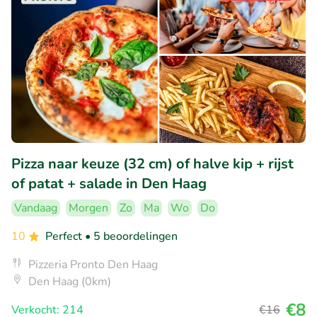
Pizza naar keuze (32 cm) of halve kip + rijst
of patat + salade in Den Haag
Vandaag
Morgen
Zo
Ma
Wo
Do
10
Perfect
• 5 beoordelingen
Pizzeria Pronto Den Haag
Den Haag (0km)
€8
Verkocht: 214
€16