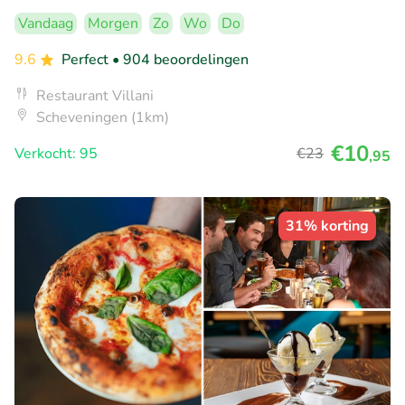
Vandaag
Morgen
Zo
Wo
Do
9.6
Perfect
• 904 beoordelingen
Restaurant Villani
Scheveningen (1km)
€10
Verkocht: 95
€23
,95
31% korting