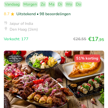
Vandaag
Morgen
Zo
Ma
Di
Wo
Do
8.7
Uitstekend
• 98 beoordelingen
Jaipur of India
Den Haag (1km)
€17
Verkocht: 177
€26
,55
,95
51% korting