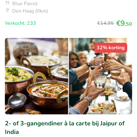
Blue Parrot
Den Haag (0km)
€9
Verkocht: 233
€14
,95
,50
32% korting
2- of 3-gangendiner à la carte bij Jaipur of
India