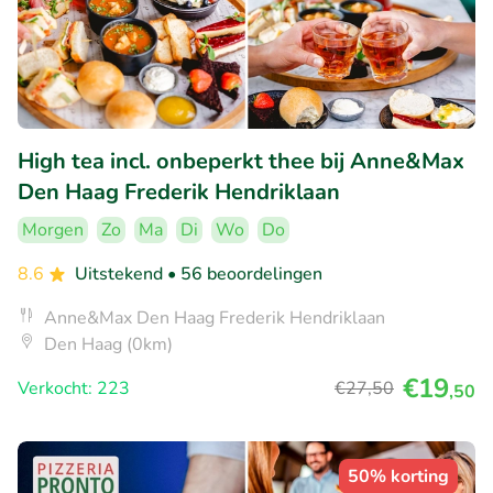
High tea incl. onbeperkt thee bij Anne&Max
Den Haag Frederik Hendriklaan
Morgen
Zo
Ma
Di
Wo
Do
8.6
Uitstekend
• 56 beoordelingen
Anne&Max Den Haag Frederik Hendriklaan
Den Haag (0km)
€19
Verkocht: 223
€27
,50
,50
50% korting