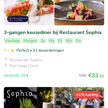
3-gangen keuzediner bij Restaurant Sophia
Vandaag
Morgen
Zo
Ma
Di
Wo
Do
9.6
Perfect
• 51 beoordelingen
Restaurant Sophia
Den Haag (1km)
€33
Verkocht: 204
€55
,50
41% korting