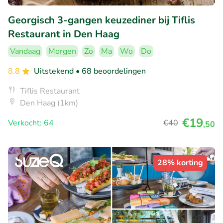
Georgisch 3-gangen keuzediner bij Tiflis
Restaurant in Den Haag
Vandaag
Morgen
Zo
Ma
Wo
Do
8.8
Uitstekend
• 68 beoordelingen
Tiflis Restaurant
Den Haag (1km)
€19
Verkocht: 64
€40
,50
28% korting