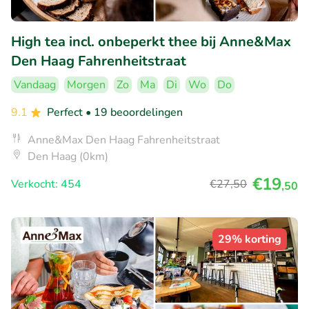
High tea incl. onbeperkt thee bij Anne&Max
Den Haag Fahrenheitstraat
Vandaag
Morgen
Zo
Ma
Di
Wo
Do
9.1
Perfect
• 19 beoordelingen
Anne&Max Den Haag Fahrenheitstraat
Den Haag (0km)
€19
Verkocht: 454
€27
,50
,50
29% korting