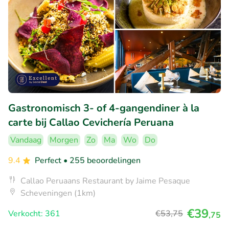
Gastronomisch 3- of 4-gangendiner à la
carte bij Callao Cevichería Peruana
Vandaag
Morgen
Zo
Ma
Wo
Do
9.4
Perfect
• 255 beoordelingen
Callao Peruaans Restaurant by Jaime Pesaque
Scheveningen (1km)
€39
Verkocht: 361
€53
,75
,75