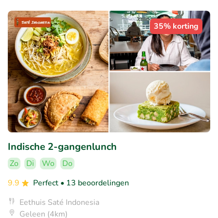
35% korting
Indische 2-gangenlunch
Zo
Di
Wo
Do
9.9
Perfect
• 13 beoordelingen
Eethuis Saté Indonesia
Geleen (4km)