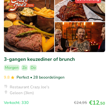
3-gangen keuzediner of brunch
Morgen
Zo
Do
9.8
Perfect
• 28 beoordelingen
Restaurant Crazy Joe's
Geleen (3km)
€12
Verkocht: 330
€24
,95
,50