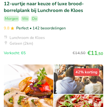
12-uurtje naar keuze of luxe brood-
borrelplank bij Lunchroom de Kloes
Morgen
Wo
Do
9.8
Perfect
• 142 beoordelingen
Lunchroom de Kloes
Geleen (2km)
€11
Verkocht: 65
€14
,50
,50
42% korting