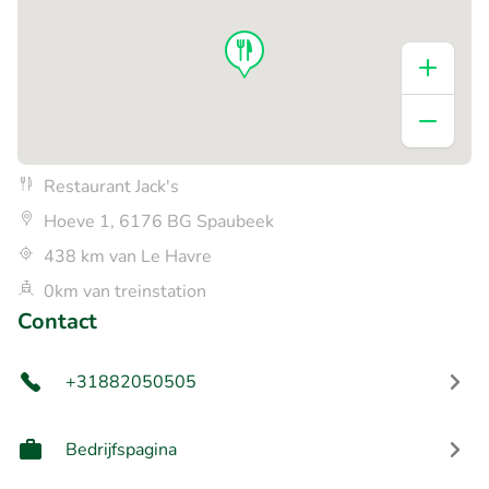
Restaurant Jack's
Hoeve 1, 6176 BG Spaubeek
438 km van Le Havre
0km van treinstation
Contact
+31882050505
Bedrijfspagina