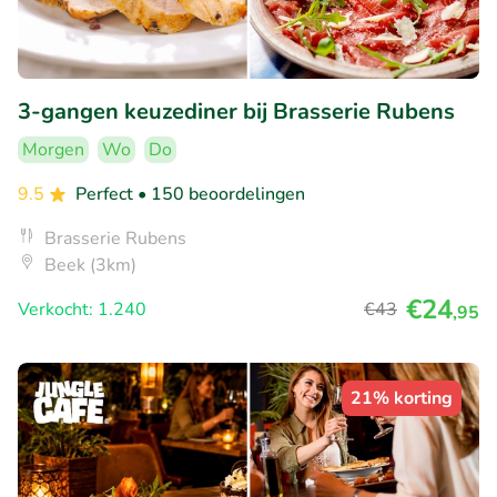
3-gangen keuzediner bij Brasserie Rubens
Morgen
Wo
Do
9.5
Perfect
• 150 beoordelingen
Brasserie Rubens
Beek (3km)
€24
Verkocht: 1.240
€43
,95
21% korting