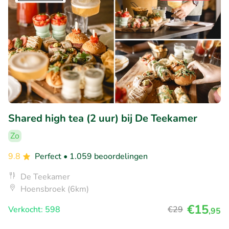
Shared high tea (2 uur) bij De Teekamer
Zo
9.8
Perfect
• 1.059 beoordelingen
De Teekamer
Hoensbroek (6km)
€15
Verkocht: 598
€29
,95