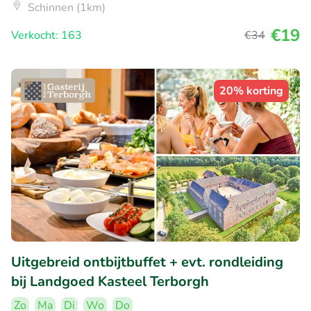
Schinnen (1km)
€19
Verkocht: 163
€34
20% korting
Uitgebreid ontbijtbuffet + evt. rondleiding
bij Landgoed Kasteel Terborgh
Zo
Ma
Di
Wo
Do