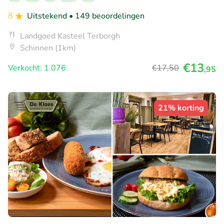
8
Uitstekend
• 149 beoordelingen
Landgoed Kasteel Terborgh
Schinnen (1km)
€13
Verkocht: 1.076
€17
,50
,95
21% korting