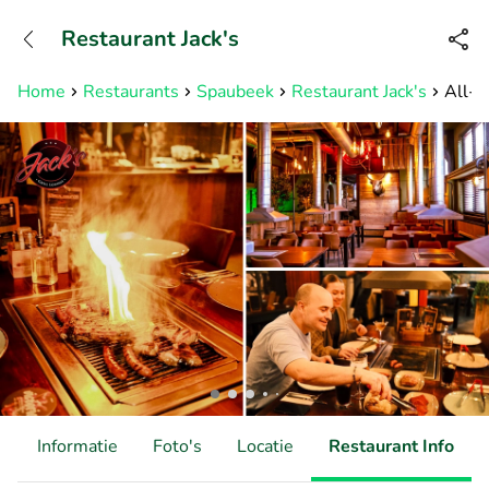
+31882050505
Restaurant Jack's
Bereikbaar tot 23:00 uur
Home
Restaurants
Spaubeek
Restaurant Jack's
All-Y
d
Informatie
Foto's
Locatie
Restaurant Info