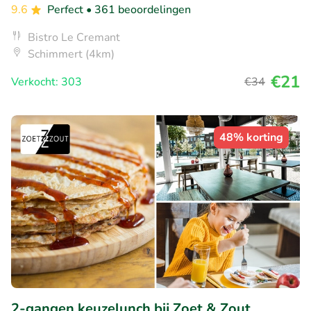
9.6
Perfect
• 361 beoordelingen
Bistro Le Cremant
Schimmert (4km)
€21
Verkocht: 303
€34
48% korting
2-gangen keuzelunch bij Zoet & Zout