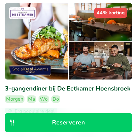
44% korting
3-gangendiner bij De Eetkamer Hoensbroek
Morgen
Ma
Wo
Do
Erg populaire deal
9.3
Perfect
• 6.375 beoordelingen
Reserveren
Ontdek
Zoeken
Boekingen
Menu
De Eetkamer Hoensbroek