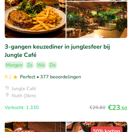
3-gangen keuzediner in junglesfeer bij
Jungle Café
Morgen
Zo
Wo
Do
9.2
Perfect
• 377 beoordelingen
Jungle Café
Nuth (3km)
€23
Verkocht: 1.330
€29
,80
,50
50% korting