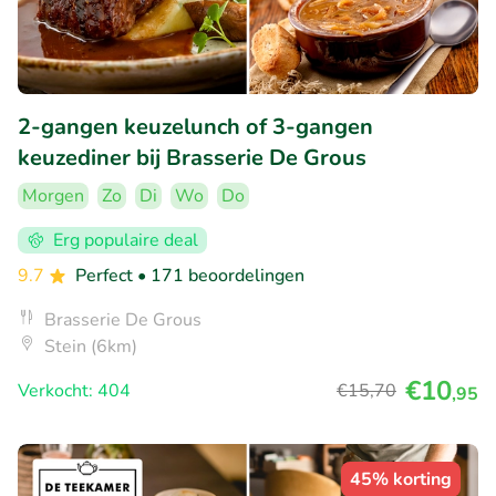
2-gangen keuzelunch of 3-gangen
keuzediner bij Brasserie De Grous
Morgen
Zo
Di
Wo
Do
Erg populaire deal
9.7
Perfect
• 171 beoordelingen
Brasserie De Grous
Stein (6km)
€10
Verkocht: 404
€15
,70
,95
45% korting