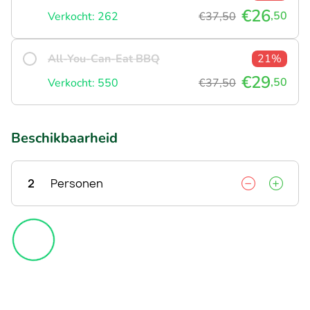
€26
,50
Verkocht: 262
€37,50
All-You-Can-Eat BBQ
21%
€29
,50
Verkocht: 550
€37,50
Beschikbaarheid
2
Personen