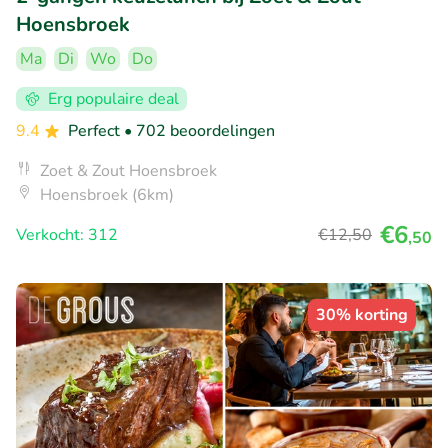
Hoensbroek
Ma
Di
Wo
Do
Erg populaire deal
9.4
Perfect
• 702 beoordelingen
Zoet & Zout Hoensbroek
Hoensbroek (6km)
€6
Verkocht: 312
€12
,50
,50
30% korting