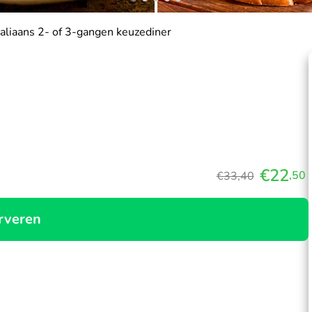
taliaans 2- of 3-gangen keuzediner
€22
,50
€33,40
rveren