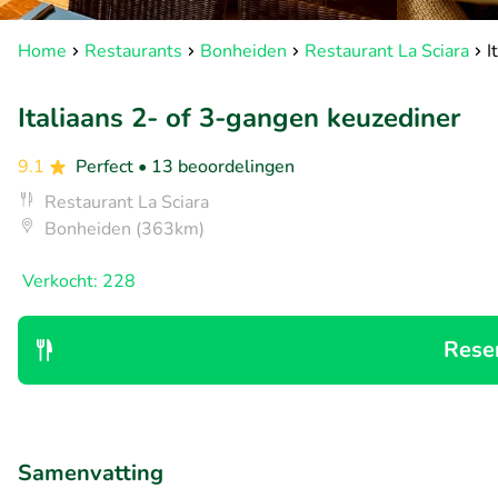
Home
Restaurants
Bonheiden
Restaurant La Sciara
I
Italiaans 2- of 3-gangen keuzediner
9.1
Perfect
• 13 beoordelingen
Restaurant La Sciara
Bonheiden (363km)
Verkocht: 228
Rese
Samenvatting