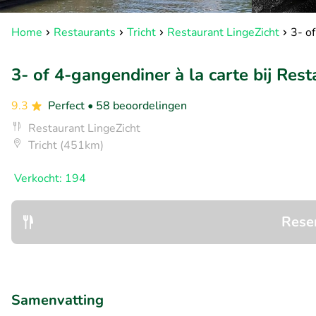
Home
Restaurants
Tricht
Restaurant LingeZicht
3- of
3- of 4-gangendiner à la carte bij Res
9.3
Perfect
• 58 beoordelingen
Restaurant LingeZicht
Tricht (451km)
Verkocht: 194
Rese
Samenvatting