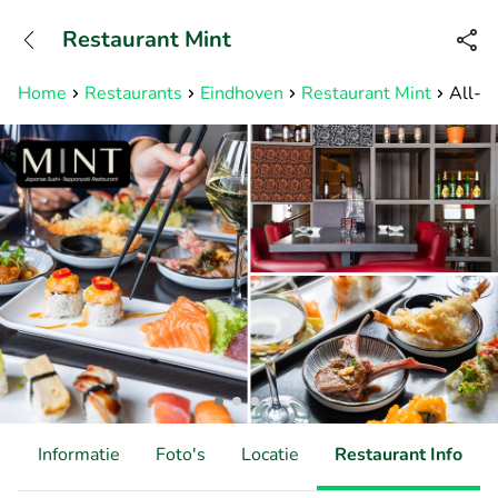
+31882050505
Restaurant Mint
Bereikbaar tot 23:00 uur
Home
Restaurants
Eindhoven
Restaurant Mint
All-Yo
d
Informatie
Foto's
Locatie
Restaurant Info