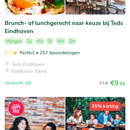
Brunch- of lunchgerecht naar keuze bij Teds
Eindhoven
Morgen
Zo
Ma
Di
Wo
Do
9.2
Perfect
• 257 beoordelingen
Teds Eindhoven
Eindhoven (0km)
€9
Verkocht: 68
€14
,95
35% korting