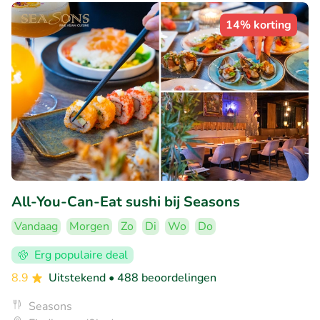
14% korting
All-You-Can-Eat sushi bij Seasons
Vandaag
Morgen
Zo
Di
Wo
Do
Erg populaire deal
8.9
Uitstekend
• 488 beoordelingen
Seasons