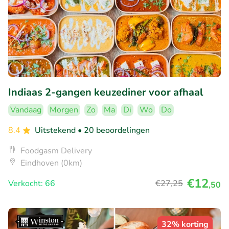
Indiaas 2-gangen keuzediner voor afhaal
Vandaag
Morgen
Zo
Ma
Di
Wo
Do
8.4
Uitstekend
• 20 beoordelingen
Foodgasm Delivery
Eindhoven (0km)
€12
Verkocht: 66
€27
,25
,50
32% korting