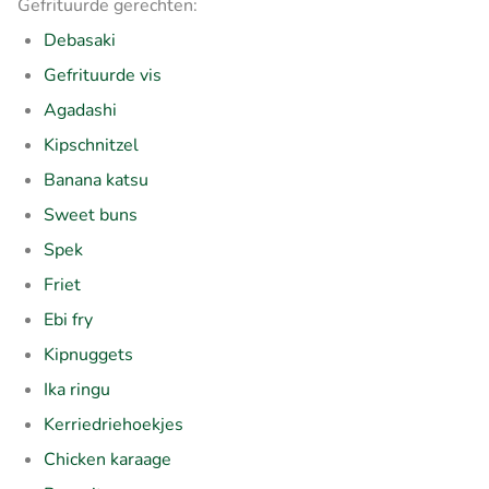
Gefrituurde gerechten:
Debasaki
Gefrituurde vis
Agadashi
Kipschnitzel
Banana katsu
Sweet buns
Spek
Friet
Ebi fry
Kipnuggets
Ika ringu
Kerriedriehoekjes
Chicken karaage