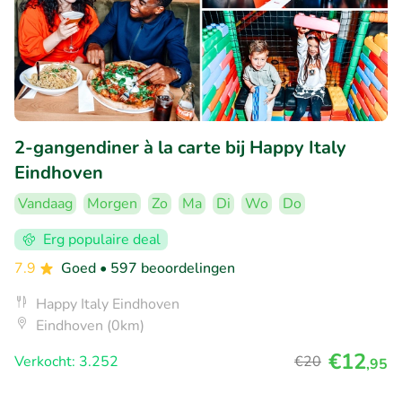
2-gangendiner à la carte bij Happy Italy
Eindhoven
Vandaag
Morgen
Zo
Ma
Di
Wo
Do
Erg populaire deal
7.9
Goed
• 597 beoordelingen
Happy Italy Eindhoven
Eindhoven (0km)
€12
Verkocht: 3.252
€20
,95