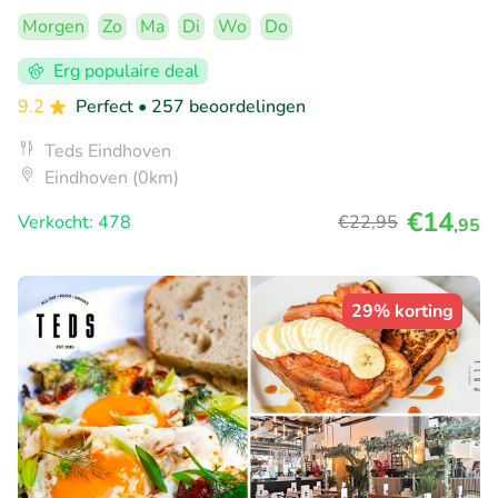
Morgen
Zo
Ma
Di
Wo
Do
Erg populaire deal
9.2
Perfect
• 257 beoordelingen
Teds Eindhoven
Eindhoven (0km)
€14
Verkocht: 478
€22
,95
,95
29% korting