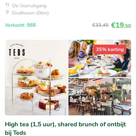
De Vooruitgang
Eindhoven (0km)
€19
Verkocht: 988
€33
,45
,50
35% korting
High tea (1,5 uur), shared brunch of ontbijt
bij Teds