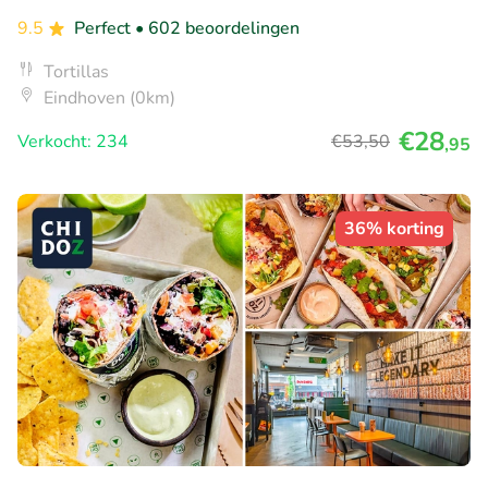
9.5
Perfect
• 602 beoordelingen
Tortillas
Eindhoven (0km)
€28
Verkocht: 234
€53
,50
,95
36% korting