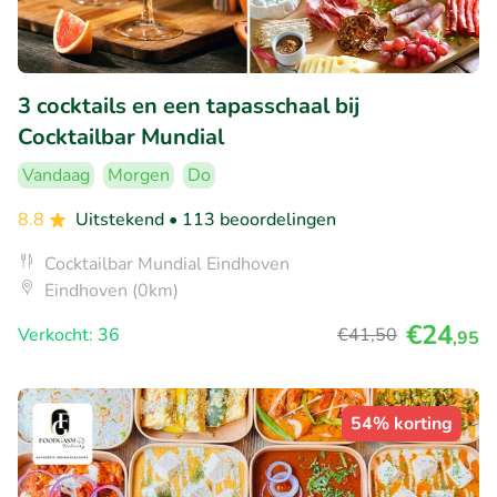
3 cocktails en een tapasschaal bij
Cocktailbar Mundial
Vandaag
Morgen
Do
8.8
Uitstekend
• 113 beoordelingen
Cocktailbar Mundial Eindhoven
Eindhoven (0km)
€24
Verkocht: 36
€41
,50
,95
54% korting