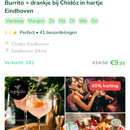
Burrito + drankje bij Chidóz in hartje
Eindhoven
Vandaag
Morgen
Zo
Ma
Di
Wo
Do
9.1
Perfect
• 41 beoordelingen
Chidóz Eindhoven
Eindhoven (0km)
€9
Verkocht: 202
€14
,50
,95
40% korting