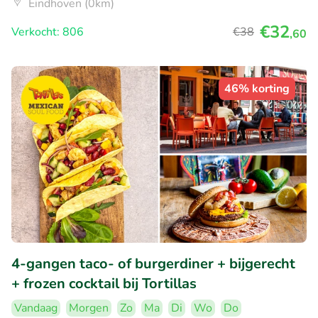
Eindhoven (0km)
€32
Verkocht: 806
€38
,60
46% korting
4-gangen taco- of burgerdiner + bijgerecht
+ frozen cocktail bij Tortillas
Vandaag
Morgen
Zo
Ma
Di
Wo
Do