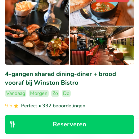
4-gangen shared dining-diner + brood
vooraf bij Winston Bistro
Vandaag
Morgen
Zo
Do
9.5
Perfect
• 332 beoordelingen
Winston Bistro
Reserveren
Eindhoven (0km)
Ontdek
Zoeken
Boekingen
Menu
€37
Verkocht: 40
€55
,50