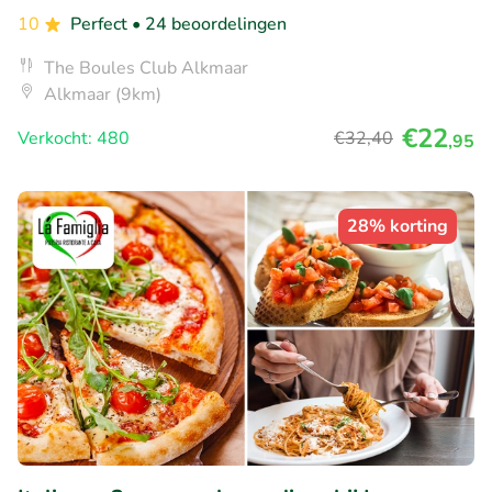
10
Perfect
• 24 beoordelingen
The Boules Club Alkmaar
Alkmaar (9km)
€22
Verkocht: 480
€32
,40
,95
28% korting