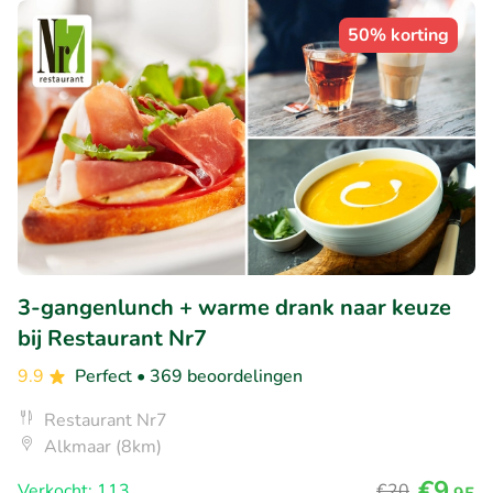
50% korting
3-gangenlunch + warme drank naar keuze
bij Restaurant Nr7
9.9
Perfect
• 369 beoordelingen
Restaurant Nr7
Alkmaar (8km)
€9
Verkocht: 113
€20