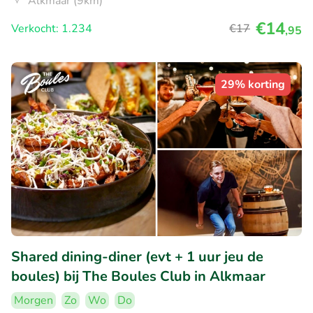
Alkmaar (9km)
€14
Verkocht: 1.234
€17
,95
29% korting
Shared dining-diner (evt + 1 uur jeu de
boules) bij The Boules Club in Alkmaar
Morgen
Zo
Wo
Do