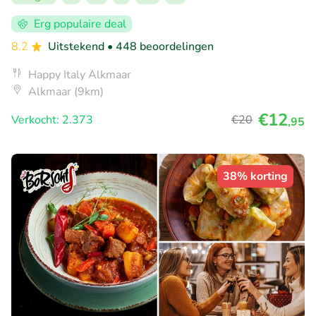
Erg populaire deal
8.2
Uitstekend
• 448 beoordelingen
Happy Italy Alkmaar
Alkmaar (9km)
€12
Verkocht: 2.373
€20
,95
38% korting