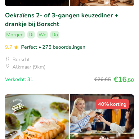
Oekraïens 2- of 3-gangen keuzediner +
drankje bij Borscht
Morgen
Di
Wo
Do
9.7
Perfect
• 275 beoordelingen
Borscht
Alkmaar (9km)
€16
Verkocht: 31
€26
,65
,50
40% korting