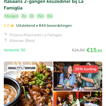
Italiaans 2-gangen keuzediner bij La
Famiglia
Morgen
Zo
Di
Wo
Do
8.8
Uitstekend
• 844 beoordelingen
Pizzeria Ristorante La Famiglia
Alkmaar (9km)
€15
Verkocht: 50
€21
,50
,50
35% korting