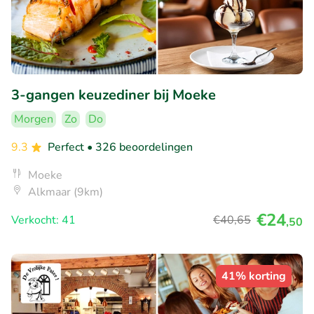
3-gangen keuzediner bij Moeke
Morgen
Zo
Do
9.3
Perfect
• 326 beoordelingen
Moeke
Alkmaar (9km)
€24
Verkocht: 41
€40
,65
,50
41% korting