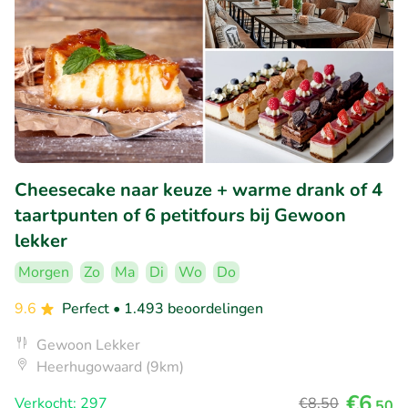
Cheesecake naar keuze + warme drank of 4
taartpunten of 6 petitfours bij Gewoon
lekker
Morgen
Zo
Ma
Di
Wo
Do
9.6
Perfect
• 1.493 beoordelingen
Gewoon Lekker
Heerhugowaard (9km)
€6
Verkocht: 297
€8
,50
,50