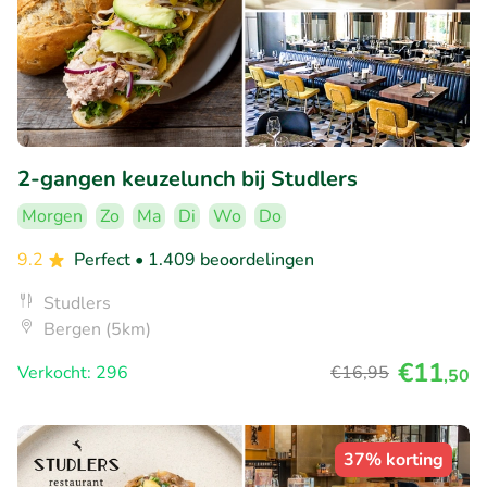
2-gangen keuzelunch bij Studlers
Morgen
Zo
Ma
Di
Wo
Do
9.2
Perfect
• 1.409 beoordelingen
Studlers
Bergen (5km)
€11
Verkocht: 296
€16
,95
,50
37% korting