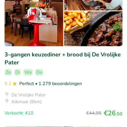
3-gangen keuzediner + brood bij De Vrolijke
Pater
Zo
Di
Wo
Do
9.2
Perfect
• 1.279 beoordelingen
De Vrolijke Pater
Alkmaar (9km)
€26
Verkocht: 410
€44
,95
,50