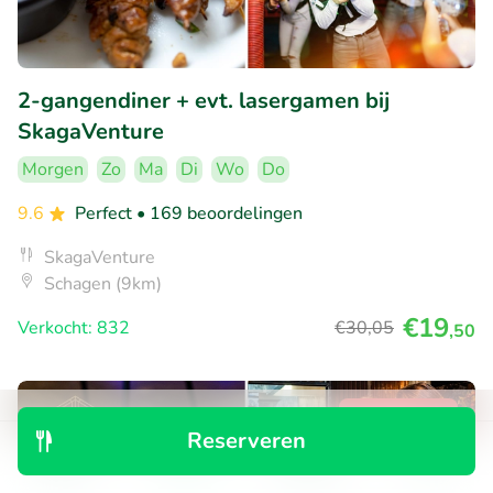
2-gangendiner + evt. lasergamen bij
SkagaVenture
Morgen
Zo
Ma
Di
Wo
Do
9.6
Perfect
• 169 beoordelingen
SkagaVenture
Schagen (9km)
€19
Verkocht: 832
€30
,05
,50
25% korting
Reserveren
Ontdek
Zoeken
Boekingen
Menu