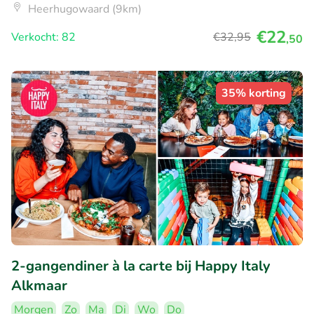
Heerhugowaard (9km)
€22
Verkocht: 82
€32
,95
,50
35% korting
2-gangendiner à la carte bij Happy Italy
Alkmaar
Morgen
Zo
Ma
Di
Wo
Do