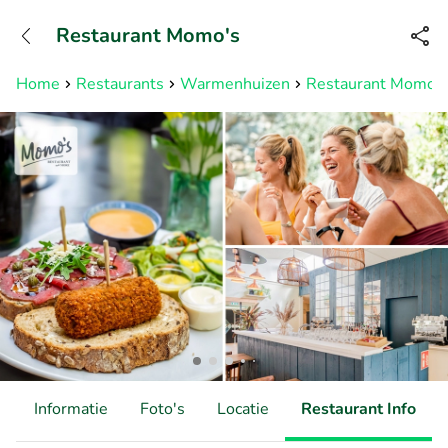
+31882050505
Restaurant Momo's
Bereikbaar tot 23:00 uur
Home
Restaurants
Warmenhuizen
Restaurant Momo's
d
Informatie
Foto's
Locatie
Restaurant Info