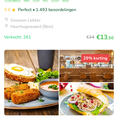
9.6
Perfect
• 1.493 beoordelingen
Gewoon Lekker
Heerhugowaard (9km)
€13
Verkocht: 261
€24
,50
29% korting