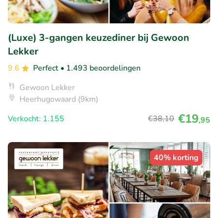
(Luxe) 3-gangen keuzediner bij Gewoon
Lekker
9.6
Perfect
• 1.493 beoordelingen
Gewoon Lekker
Heerhugowaard (9km)
€19
Verkocht: 1.155
€38
,10
,95
40% korting