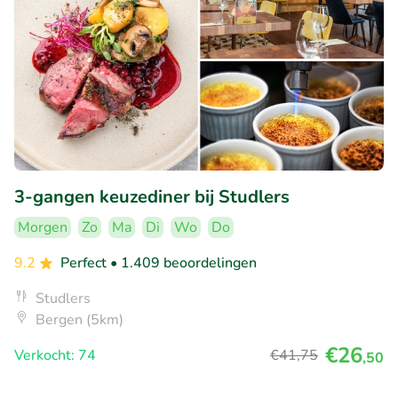
3-gangen keuzediner bij Studlers
Morgen
Zo
Ma
Di
Wo
Do
9.2
Perfect
• 1.409 beoordelingen
Studlers
Bergen (5km)
€26
Verkocht: 74
€41
,75
,50