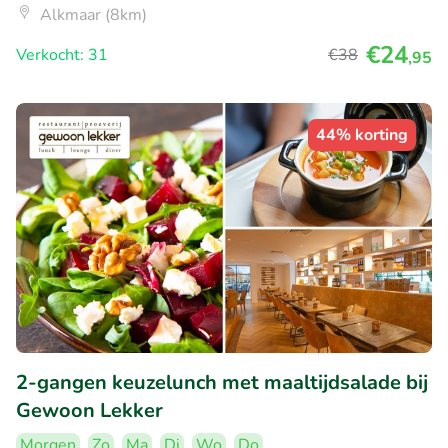
Alkmaar (8km)
€24
Verkocht: 31
€38
,95
44% korting
2-gangen keuzelunch met maaltijdsalade bij
Gewoon Lekker
Morgen
Zo
Ma
Di
Wo
Do