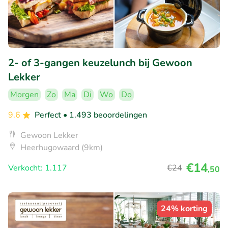
2- of 3-gangen keuzelunch bij Gewoon
Lekker
Morgen
Zo
Ma
Di
Wo
Do
9.6
Perfect
• 1.493 beoordelingen
Gewoon Lekker
Heerhugowaard (9km)
€14
Verkocht: 1.117
€24
,50
24% korting