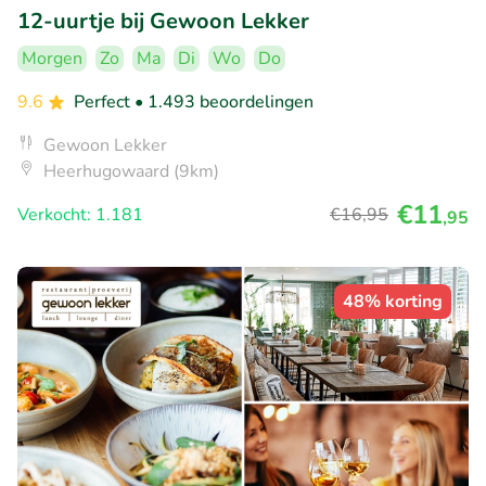
12-uurtje bij Gewoon Lekker
Morgen
Zo
Ma
Di
Wo
Do
9.6
Perfect
• 1.493 beoordelingen
Gewoon Lekker
Heerhugowaard (9km)
€11
Verkocht: 1.181
€16
,95
,95
48% korting