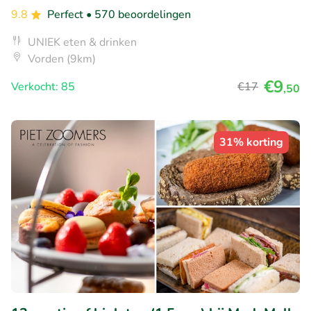
9.8
Perfect
• 570 beoordelingen
UNIEK eten & drinken
Vorden (9km)
€9
Verkocht: 85
€17
,50
31% korting