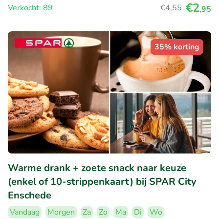
€2
Verkocht: 89
€4
,55
,95
35% korting
Warme drank + zoete snack naar keuze
(enkel of 10-strippenkaart) bij SPAR City
Enschede
Vandaag
Morgen
Za
Zo
Ma
Di
Wo