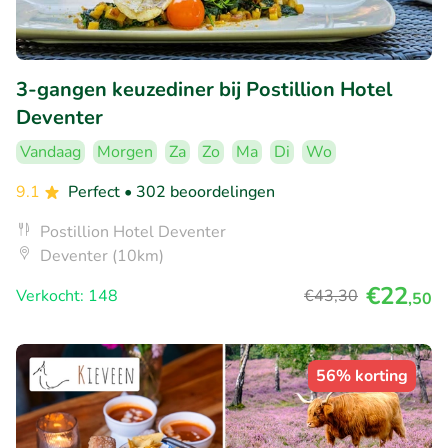
3-gangen keuzediner bij Postillion Hotel
Deventer
Vandaag
Morgen
Za
Zo
Ma
Di
Wo
9.1
Perfect
• 302 beoordelingen
Postillion Hotel Deventer
Deventer (10km)
€22
Verkocht: 148
€43
,30
,50
56% korting