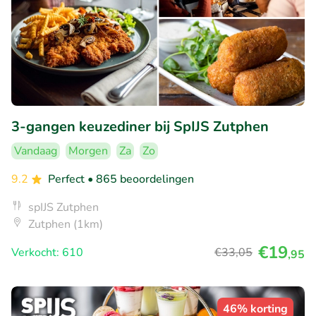
3-gangen keuzediner bij SpIJS Zutphen
Vandaag
Morgen
Za
Zo
9.2
Perfect
• 865 beoordelingen
spIJS Zutphen
Zutphen (1km)
€19
Verkocht: 610
€33
,05
,95
46% korting