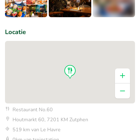
+3
Locatie
Restaurant No.60
Houtmarkt 60, 7201 KM Zutphen
519 km van Le Havre
0km van treinstation