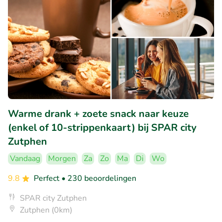
Warme drank + zoete snack naar keuze
(enkel of 10-strippenkaart) bij SPAR city
Zutphen
Vandaag
Morgen
Za
Zo
Ma
Di
Wo
9.8
Perfect
• 230 beoordelingen
SPAR city Zutphen
Zutphen (0km)