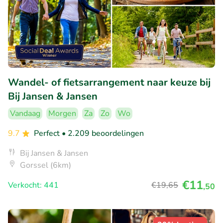
Wandel- of fietsarrangement naar keuze bij
Bij Jansen & Jansen
Vandaag
Morgen
Za
Zo
Wo
9.7
Perfect
• 2.209 beoordelingen
Bij Jansen & Jansen
Gorssel (6km)
€11
Verkocht: 441
€19
,65
,50