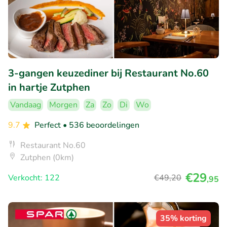
3-gangen keuzediner bij Restaurant No.60
in hartje Zutphen
Vandaag
Morgen
Za
Zo
Di
Wo
9.7
Perfect
• 536 beoordelingen
Restaurant No.60
Zutphen (0km)
€29
Verkocht: 122
€49
,20
,95
35% korting