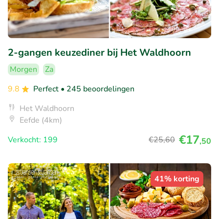
2-gangen keuzediner bij Het Waldhoorn
Morgen
Za
9.8
Perfect
• 245 beoordelingen
Het Waldhoorn
Eefde (4km)
€17
Verkocht: 199
€25
,60
,50
41% korting