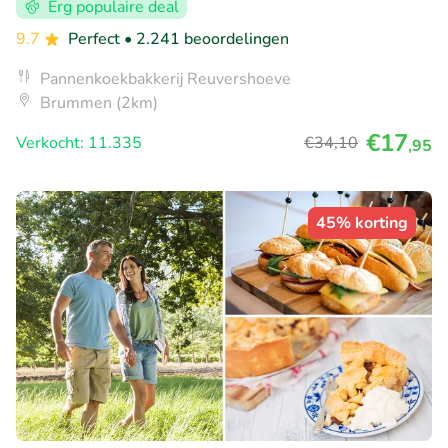
Erg populaire deal
9.7
Perfect
• 2.241 beoordelingen
Pannenkoekbakkerij Reuvershoeve
Brummen (2km)
€17
Verkocht: 11.335
€34
,10
,95
45% korting