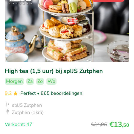
High tea (1,5 uur) bij spIJS Zutphen
Morgen
Za
Zo
Wo
9.2
Perfect
• 865 beoordelingen
spIJS Zutphen
Zutphen (1km)
€13
Verkocht: 47
€24
,95
,50