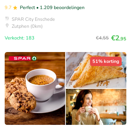
9.7
Perfect
• 1.209 beoordelingen
SPAR City Enschede
Zutphen (0km)
€2
Verkocht: 183
€4
,55
,95
51% korting