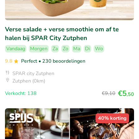
Verse salade + verse smoothie om af te
halen bij SPAR City Zutphen
Vandaag
Morgen
Za
Zo
Ma
Di
Wo
9.8
Perfect
• 230 beoordelingen
SPAR city Zutphen
Zutphen (0km)
€5
Verkocht: 138
€9
,10
,50
40% korting