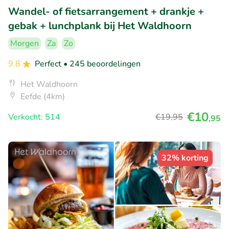
Wandel- of fietsarrangement + drankje +
gebak + lunchplank bij Het Waldhoorn
Morgen
Za
Zo
9.8
Perfect
• 245 beoordelingen
Het Waldhoorn
Eefde (4km)
€10
Verkocht: 514
€19
,95
,95
32% korting