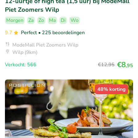
12-uurtje of high tea (1,5 uur) bij ModeMall
Piet Zoomers Wilp
Morgen
Za
Zo
Ma
Di
Wo
9.7
Perfect
• 225 beoordelingen
ModeMall Piet Zoomers Wilp
Wilp (9km)
€8
Verkocht: 566
€12
,95
,95
48% korting