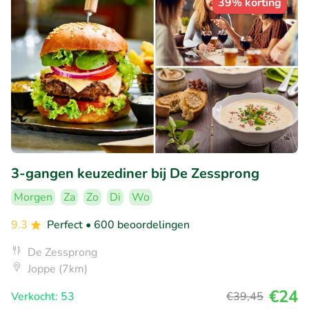
39% korting
3-gangen keuzediner bij De Zessprong
Morgen
Za
Zo
Di
Wo
9.3
Perfect
• 600 beoordelingen
De Zessprong
Joppe (7km)
€24
Verkocht: 53
€39
,45