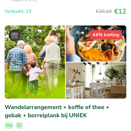
€12
Verkocht: 15
€20
,10
44% korting
Wandelarrangement + koffie of thee +
gebak + borrelplank bij UNIEK
Ma
Di