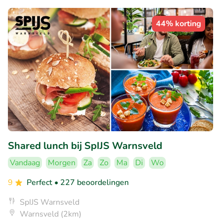
44% korting
Shared lunch bij SpIJS Warnsveld
Vandaag
Morgen
Za
Zo
Ma
Di
Wo
9
Perfect
• 227 beoordelingen
SpIJS Warnsveld
Warnsveld (2km)