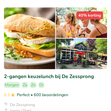
40% korting
2-gangen keuzelunch bij De Zessprong
Morgen
Za
Zo
Di
9.3
Perfect
• 600 beoordelingen
De Zessprong
Joppe (7km)