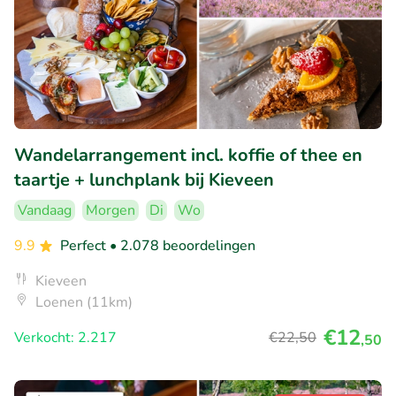
Wandelarrangement incl. koffie of thee en
taartje + lunchplank bij Kieveen
Vandaag
Morgen
Di
Wo
9.9
Perfect
• 2.078 beoordelingen
Kieveen
Loenen (11km)
€12
Verkocht: 2.217
€22
,50
,50