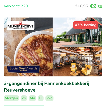
€9
Verkocht: 220
€16
,95
,50
47% korting
3-gangendiner bij Pannenkoekbakkerij
Reuvershoeve
Morgen
Zo
Ma
Di
Wo