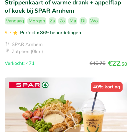
Strippenkaart of warme drank + appelflap
of koek bij SPAR Arnhem
Vandaag
Morgen
Za
Zo
Ma
Di
Wo
9.7
Perfect
• 869 beoordelingen
SPAR Arnhem
Zutphen (0km)
€22
Verkocht: 471
€45
,75
,50
40% korting