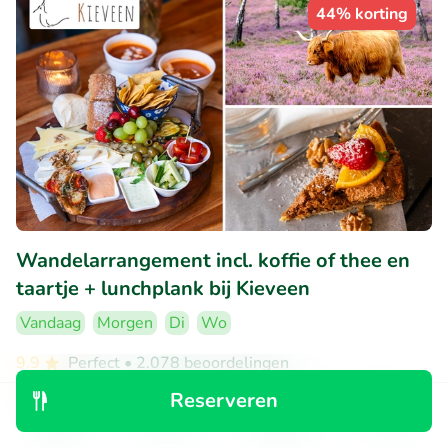
44% korting
Wandelarrangement incl. koffie of thee en
taartje + lunchplank bij Kieveen
Vandaag
Morgen
Di
Wo
9.9
Perfect
• 2.078 beoordelingen
Reserveren
Kieveen
Ontdek
Zoeken
Boekingen
Menu
Loenen (11km)