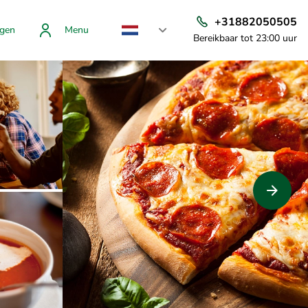
+31882050505
gen
Menu
Bereikbaar tot 23:00 uur