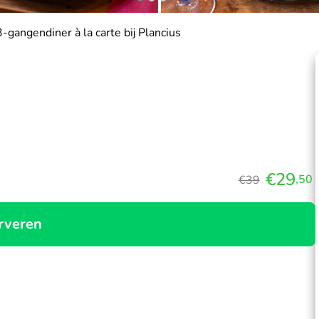
3-gangendiner à la carte bij Plancius
€29
,50
€39
rveren