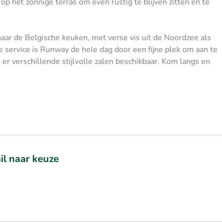
p het zonnige terras om even rustig te blijven zitten en te
aar de Belgische keuken, met verse vis uit de Noordzee als
 service is Runway de hele dag door een fijne plek om aan te
er verschillende stijlvolle zalen beschikbaar. Kom langs en
il naar keuze