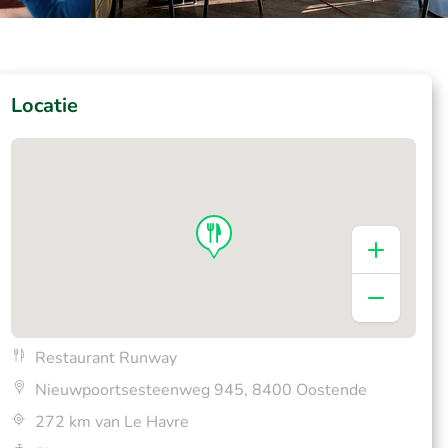
Locatie
Restaurant Runway
Nieuwpoortsesteenweg 945, 8400 Oostende
272 km van Le Havre