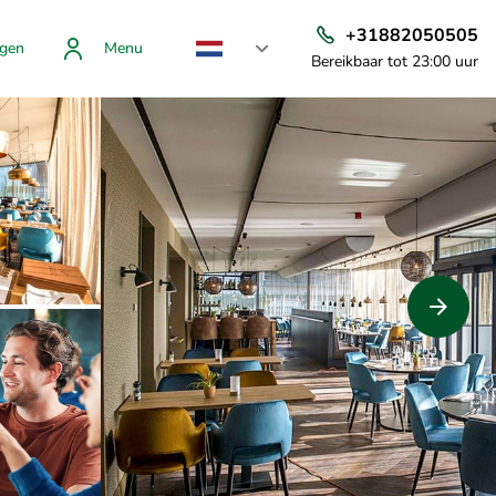
+31882050505
gen
Menu
Bereikbaar tot 23:00 uur