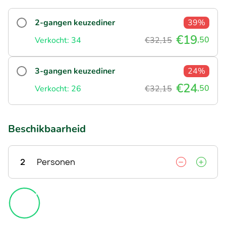
2-gangen keuzediner
39%
€19
,50
Verkocht: 34
€32,15
3-gangen keuzediner
24%
€24
,50
Verkocht: 26
€32,15
Beschikbaarheid
2
Personen