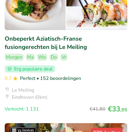
Onbeperkt Aziatisch-Franse
fusiongerechten bij Le Meiling
Morgen
Ma
Wo
Do
Vr
Erg populaire deal
9.7
Perfect
• 152 beoordelingen
Le Meiling
Eindhoven (0km)
€33
Verkocht: 1.131
€41
,80
,95