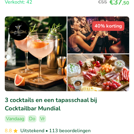
€37
Verkocht: 42
€55
,50
40% korting
3 cocktails en een tapasschaal bij
Cocktailbar Mundial
Vandaag
Do
Vr
8.8
Uitstekend
• 113 beoordelingen