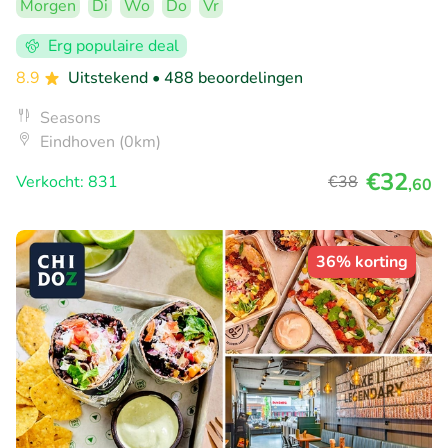
Morgen
Di
Wo
Do
Vr
Erg populaire deal
8.9
Uitstekend
• 488 beoordelingen
Seasons
Eindhoven (0km)
€32
Verkocht: 831
€38
,60
36% korting