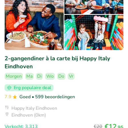
2-gangendiner à la carte bij Happy Italy
Eindhoven
Morgen
Ma
Di
Wo
Do
Vr
Erg populaire deal
7.9
Goed
• 599 beoordelingen
Happy Italy Eindhoven
Eindhoven (0km)
€12
Verkocht: 3.313
€20
,95