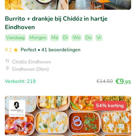
Burrito + drankje bij Chidóz in hartje
Eindhoven
Vandaag
Morgen
Ma
Di
Wo
Do
Vr
9.1
Perfect
• 41 beoordelingen
Chidóz Eindhoven
Eindhoven (0km)
€9
Verkocht: 219
€14
,50
,95
54% korting