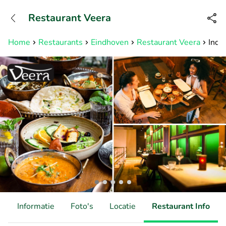
+31882050505
Restaurant Veera
Bereikbaar tot 23:00 uur
Home
Restaurants
Eindhoven
Restaurant Veera
Indi
d
Informatie
Foto's
Locatie
Restaurant Info