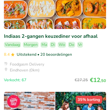
Indiaas 2-gangen keuzediner voor afhaal
Vandaag
Morgen
Ma
Di
Wo
Do
Vr
8.4
Uitstekend
• 20 beoordelingen
Foodgasm Delivery
Eindhoven (0km)
€12
Verkocht: 67
€27
,25
,50
35% korting