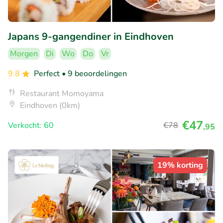
Japans 9-gangendiner in Eindhoven
Morgen
Di
Wo
Do
Vr
9.8
Perfect
• 9 beoordelingen
Restaurant Momoyama
Eindhoven (0km)
€47
Verkocht: 60
€78
,95
19% korting