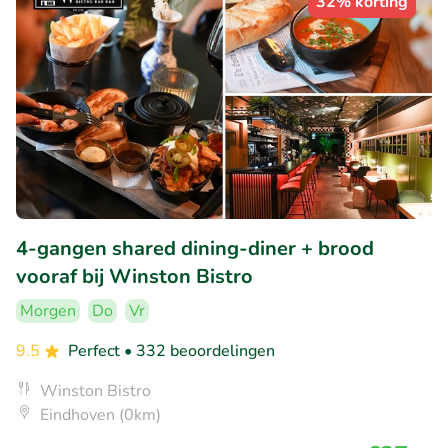
32% korting
4-gangen shared dining-diner + brood
vooraf bij Winston Bistro
Morgen
Do
Vr
9.5
Perfect
• 332 beoordelingen
Winston Bistro
Eindhoven (0km)