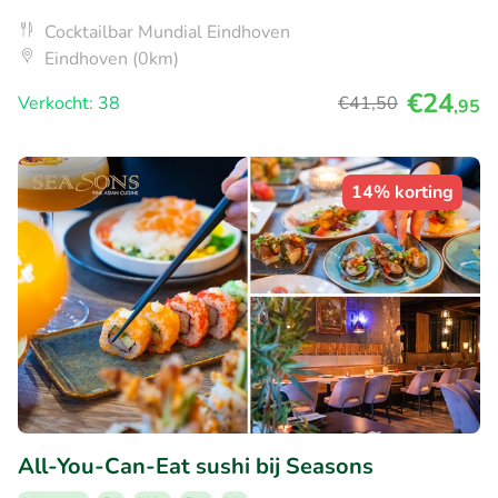
Cocktailbar Mundial Eindhoven
Eindhoven (0km)
€24
Verkocht: 38
€41
,50
,95
14% korting
All-You-Can-Eat sushi bij Seasons