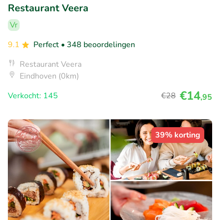
Restaurant Veera
Vr
9.1
Perfect
• 348 beoordelingen
Restaurant Veera
Eindhoven (0km)
€14
Verkocht: 145
€28
,95
39% korting