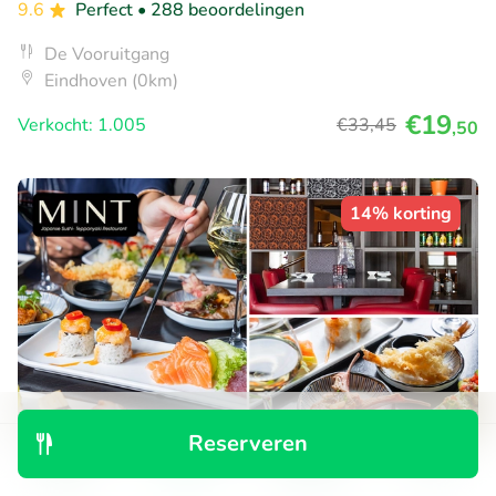
9.6
Perfect
• 288 beoordelingen
De Vooruitgang
Eindhoven (0km)
€19
Verkocht: 1.005
€33
,45
,50
14% korting
Reserveren
Ontdek
Zoeken
Boekingen
Menu
All-You-Can-Eat-diner (geen tijdslimiet) bij