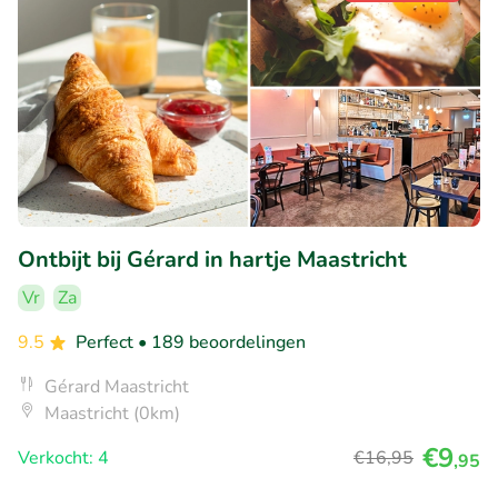
Ontbijt bij Gérard in hartje Maastricht
Vr
Za
9.5
Perfect
• 189 beoordelingen
Gérard Maastricht
Maastricht (0km)
€9
Verkocht: 4
€16
,95
,95