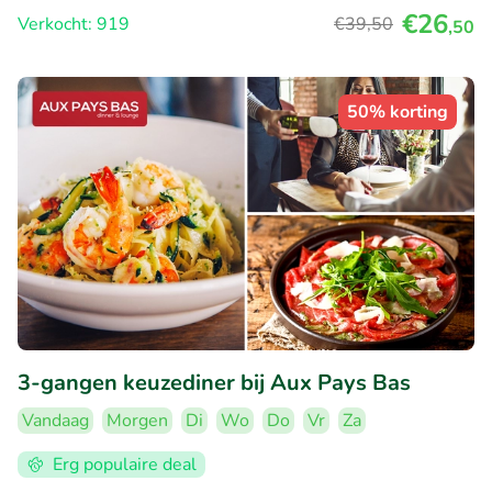
€26
Verkocht: 919
€39
,50
,50
50% korting
3-gangen keuzediner bij Aux Pays Bas
Vandaag
Morgen
Di
Wo
Do
Vr
Za
Erg populaire deal