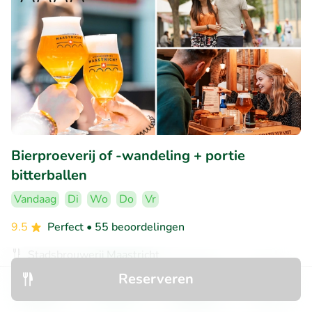
Bierproeverij of -wandeling + portie
bitterballen
Vandaag
Di
Wo
Do
Vr
9.5
Perfect
• 55 beoordelingen
Stadsbrouwerij Maastricht
Maastricht (0km)
Reserveren
€15
Ontdek
Zoeken
Boekingen
Menu
Verkocht: 1.433
€20