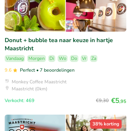
Donut + bubble tea naar keuze in hartje
Maastricht
Vandaag
Morgen
Di
Wo
Do
Vr
Za
9.6
Perfect
• 7 beoordelingen
Monkey Coffee Maastricht
Maastricht (0km)
€5
Verkocht: 469
€9
,30
,95
38% korting