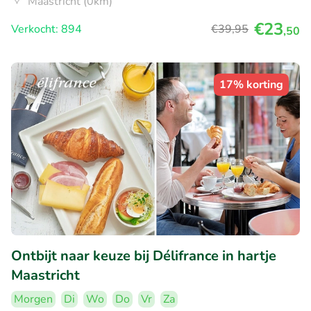
Maastricht (0km)
€23
Verkocht: 894
€39
,95
,50
17% korting
Ontbijt naar keuze bij Délifrance in hartje
Maastricht
Morgen
Di
Wo
Do
Vr
Za