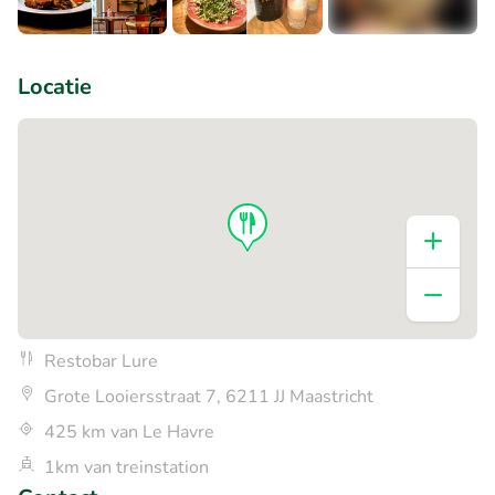
+1
Locatie
Restobar Lure
Grote Looiersstraat 7, 6211 JJ Maastricht
425 km van Le Havre
1km van treinstation