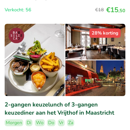
€15
Verkocht: 56
€18
,50
28% korting
2-gangen keuzelunch of 3-gangen
keuzediner aan het Vrijthof in Maastricht
Morgen
Di
Wo
Do
Vr
Za