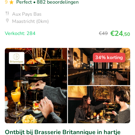
9
Perfect
• 882 beoordelingen
Aux Pays Bas
Maastricht (0km)
€24
Verkocht: 284
€49
,50
34% korting
Ontbijt bij Brasserie Britannique in hartje