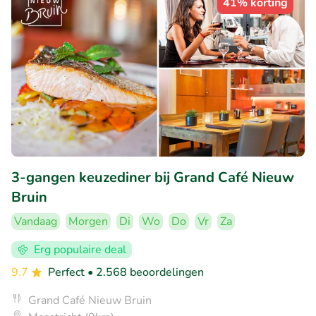
41% korting
3-gangen keuzediner bij Grand Café Nieuw
Bruin
Vandaag
Morgen
Di
Wo
Do
Vr
Za
Erg populaire deal
9.7
Perfect
• 2.568 beoordelingen
Grand Café Nieuw Bruin