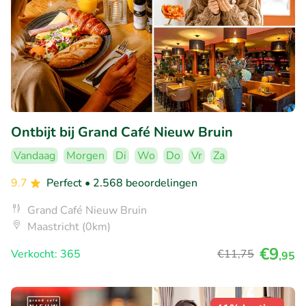
Ontbijt bij Grand Café Nieuw Bruin
Vandaag
Morgen
Di
Wo
Do
Vr
Za
9.7
Perfect
• 2.568 beoordelingen
Grand Café Nieuw Bruin
Maastricht (0km)
€9
Verkocht: 365
€11
,75
,95