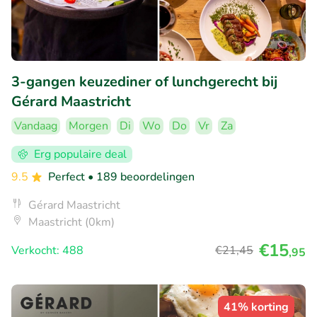
3-gangen keuzediner of lunchgerecht bij
Gérard Maastricht
Vandaag
Morgen
Di
Wo
Do
Vr
Za
Erg populaire deal
9.5
Perfect
• 189 beoordelingen
Gérard Maastricht
Maastricht (0km)
€15
Verkocht: 488
€21
,45
,95
41% korting