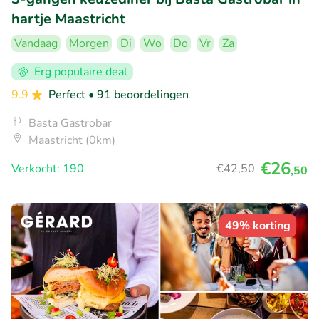
hartje Maastricht
Vandaag
Morgen
Di
Wo
Do
Vr
Za
Erg populaire deal
9.9
Perfect
• 91 beoordelingen
Basta Gastrobar
Maastricht (0km)
€26
Verkocht: 190
€42
,50
,50
49% korting