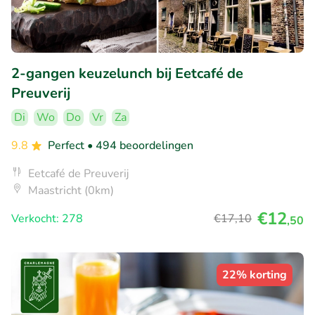
2-gangen keuzelunch bij Eetcafé de
Preuverij
Di
Wo
Do
Vr
Za
9.8
Perfect
• 494 beoordelingen
Eetcafé de Preuverij
Maastricht (0km)
€12
Verkocht: 278
€17
,10
,50
22% korting