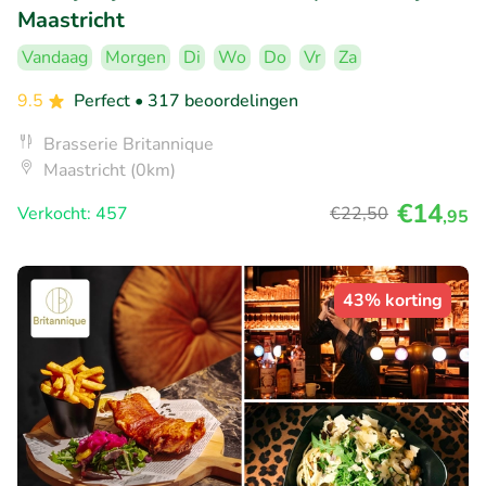
Maastricht
Vandaag
Morgen
Di
Wo
Do
Vr
Za
9.5
Perfect
• 317 beoordelingen
Brasserie Britannique
Maastricht (0km)
€14
Verkocht: 457
€22
,50
,95
43% korting