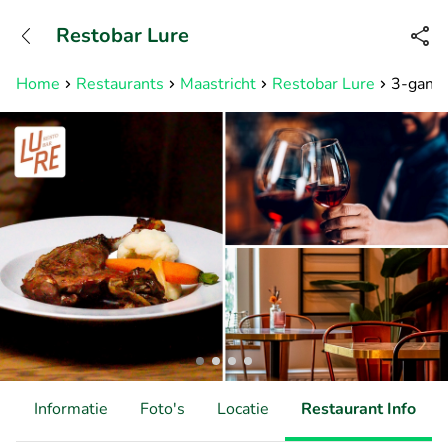
+31882050505
Restobar Lure
Bereikbaar tot 23:00 uur
Home
Restaurants
Maastricht
Restobar Lure
3-gange
d
Informatie
Foto's
Locatie
Restaurant Info