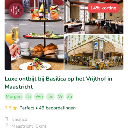
14% korting
Luxe ontbijt bij Basilica op het Vrijthof in
Maastricht
Morgen
Di
Wo
Do
Vr
Za
9.8
Perfect
• 49 beoordelingen
Basilica
Maastricht (0km)