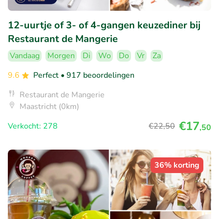
12-uurtje of 3- of 4-gangen keuzediner bij
Restaurant de Mangerie
Vandaag
Morgen
Di
Wo
Do
Vr
Za
9.6
Perfect
• 917 beoordelingen
Restaurant de Mangerie
Maastricht (0km)
€17
Verkocht: 278
€22
,50
,50
36% korting