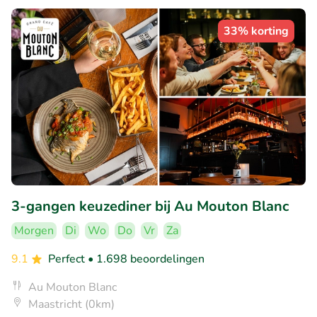
33% korting
3-gangen keuzediner bij Au Mouton Blanc
Morgen
Di
Wo
Do
Vr
Za
9.1
Perfect
• 1.698 beoordelingen
Au Mouton Blanc
Maastricht (0km)