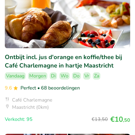
Ontbijt incl. jus d'orange en koffie/thee bij
Café Charlemagne in hartje Maastricht
Vandaag
Morgen
Di
Wo
Do
Vr
Za
9.6
Perfect
• 68 beoordelingen
Café Charlemagne
Maastricht (0km)
€10
Verkocht: 95
€13
,50
,50