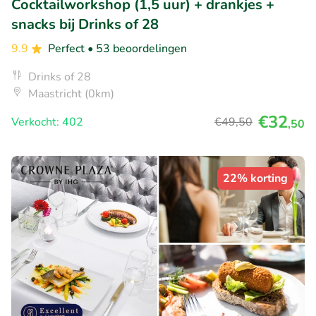
Cocktailworkshop (1,5 uur) + drankjes +
snacks bij Drinks of 28
9.9
Perfect
• 53 beoordelingen
Drinks of 28
Maastricht (0km)
€32
Verkocht: 402
€49
,50
,50
22% korting