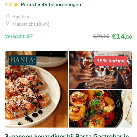
9.8
Perfect
• 49 beoordelingen
Basilica
Maastricht (0km)
€14
Verkocht: 97
€20
,25
,50
38% korting
3-gangen keuzediner bij Basta Gastrobar in