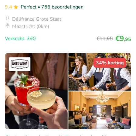
9.4
Perfect
• 766 beoordelingen
Délifrance Grote Staat
Maastricht (0km)
€9
Verkocht: 390
€11
,95
,95
34% korting