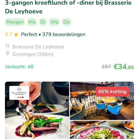
3-gangen kreeftlunch of -diner bij Brasserie
De Leyhoeve
Morgen
Ma
Di
Wo
Do
9.7
Perfect
• 379 beoordelingen
Brasserie De Leyhoeve
Groningen (26km)
€34
Verkocht: 48
€57
,95
46% korting