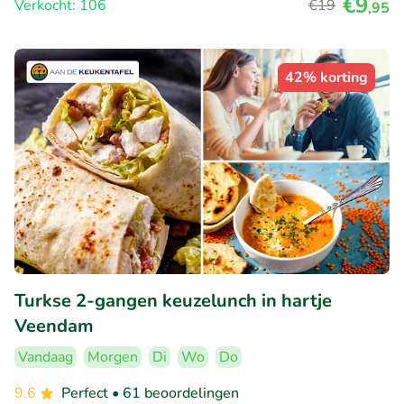
€9
Verkocht: 106
€19
,95
42% korting
Turkse 2-gangen keuzelunch in hartje
Veendam
Vandaag
Morgen
Di
Wo
Do
9.6
Perfect
• 61 beoordelingen