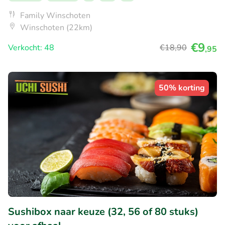
Family Winschoten
Winschoten (22km)
€9
Verkocht: 48
€18
,90
,95
50% korting
Sushibox naar keuze (32, 56 of 80 stuks)