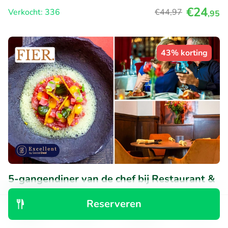
€24
Verkocht: 336
€44
,97
,95
43% korting
5-gangendiner van de chef bij Restaurant &
Gastrobar Fier
Reserveren
Vandaag
Morgen
Zo
Do
Ontdek
Zoeken
Boekingen
Menu