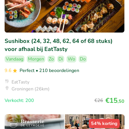
Sushibox (24, 32, 48, 62, 64 of 68 stuks)
voor afhaal bij EatTasty
Vandaag
Morgen
Zo
Di
Wo
Do
9.6
Perfect
• 210 beoordelingen
EatTasty
Groningen (26km)
€15
Verkocht: 200
€26
,50
54% korting