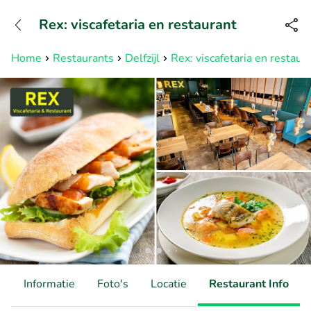
+31882050505
Rex: viscafetaria en restaurant
Bereikbaar tot 23:00 uur
Home
Restaurants
Delfzijl
Rex: viscafetaria en restaur
d
Informatie
Foto's
Locatie
Restaurant Info