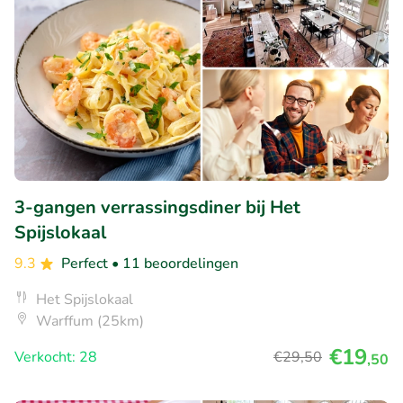
3-gangen verrassingsdiner bij Het
Spijslokaal
9.3
Perfect
• 11 beoordelingen
Het Spijslokaal
Warffum (25km)
€19
Verkocht: 28
€29
,50
,50