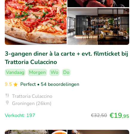
3-gangen diner à la carte + evt. filmticket bij
Trattoria Culaccino
Vandaag
Morgen
Wo
Do
9.5
Perfect
• 54 beoordelingen
Trattoria Culaccino
Groningen (26km)
€19
Verkocht: 197
€32
,50
,95