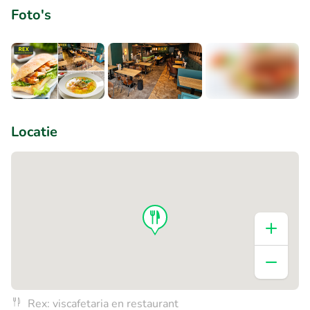
Foto's
+3
Locatie
Rex: viscafetaria en restaurant