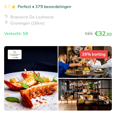
9.7
Perfect
• 379 beoordelingen
Brasserie De Leyhoeve
Groningen (26km)
€32
Verkocht: 58
€65
,50
39% korting