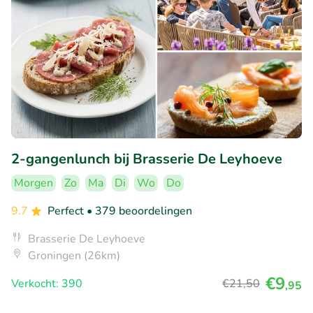
2-gangenlunch bij Brasserie De Leyhoeve
Morgen
Zo
Ma
Di
Wo
Do
9.7
Perfect
• 379 beoordelingen
Brasserie De Leyhoeve
Groningen (26km)
€9
Verkocht: 390
€21
,50
,95