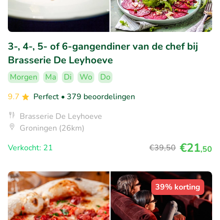
3-, 4-, 5- of 6-gangendiner van de chef bij
Brasserie De Leyhoeve
Morgen
Ma
Di
Wo
Do
9.7
Perfect
• 379 beoordelingen
Brasserie De Leyhoeve
Groningen (26km)
€21
Verkocht: 21
€39
,50
,50
39% korting