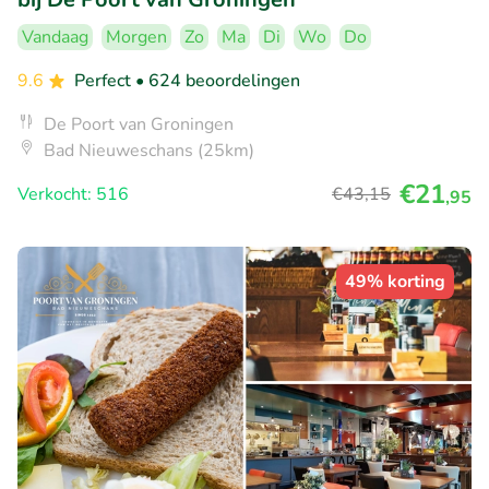
Vandaag
Morgen
Zo
Ma
Di
Wo
Do
9.6
Perfect
• 624 beoordelingen
De Poort van Groningen
Bad Nieuweschans (25km)
€21
Verkocht: 516
€43
,15
,95
49% korting