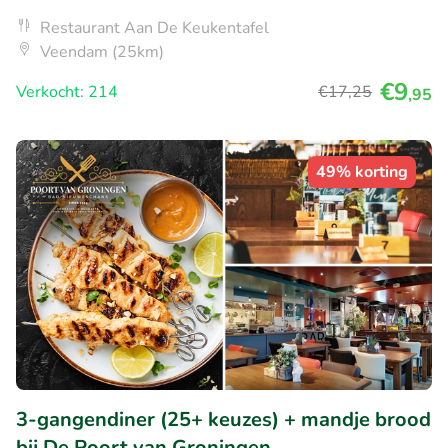
Restaurant Aan De Keukentafel
Veendam (25km)
€9
Verkocht: 214
€17
,25
,95
49% korting
3-gangendiner (25+ keuzes) + mandje brood
bij De Poort van Groningen