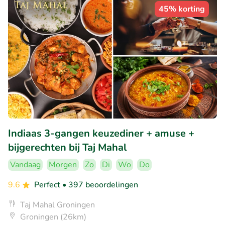
45% korting
Indiaas 3-gangen keuzediner + amuse +
bijgerechten bij Taj Mahal
Vandaag
Morgen
Zo
Di
Wo
Do
9.6
Perfect
• 397 beoordelingen
Taj Mahal Groningen
Groningen (26km)