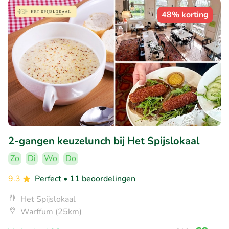
48% korting
2-gangen keuzelunch bij Het Spijslokaal
Zo
Di
Wo
Do
9.3
Perfect
• 11 beoordelingen
Het Spijslokaal
Warffum (25km)