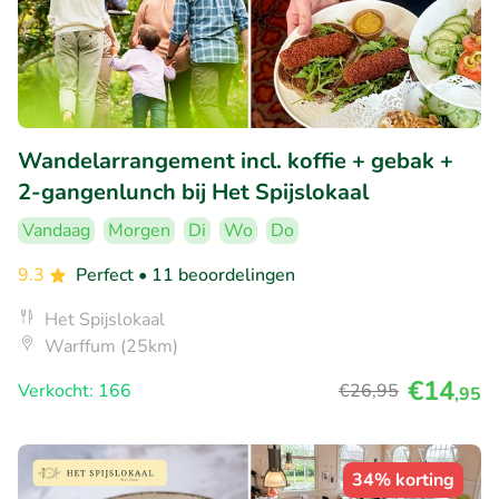
Wandelarrangement incl. koffie + gebak +
2-gangenlunch bij Het Spijslokaal
Vandaag
Morgen
Di
Wo
Do
9.3
Perfect
• 11 beoordelingen
Het Spijslokaal
Warffum (25km)
€14
Verkocht: 166
€26
,95
,95
34% korting