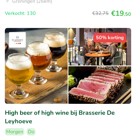
Groningen (26km)
€19
Verkocht: 130
€32
,75
,50
50% korting
High beer of high wine bij Brasserie De
Leyhoeve
Morgen
Do