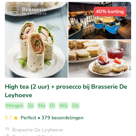
40% korting
High tea (2 uur) + prosecco bij Brasserie De
Leyhoeve
Morgen
Zo
Ma
Di
Wo
Do
9.7
Perfect
• 379 beoordelingen
Brasserie De Leyhoeve