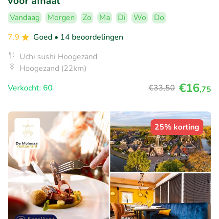
voor afhaal
Vandaag
Morgen
Zo
Ma
Di
Wo
Do
7.9
Goed
• 14 beoordelingen
Uchi sushi Hoogezand
Hoogezand (22km)
€16
Verkocht: 60
€33
,50
,75
25% korting