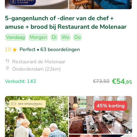
5-gangenlunch of -diner van de chef +
amuse + brood bij Restaurant de Molenaar
Vandaag
Morgen
Di
Wo
Do
10
Perfect
• 63 beoordelingen
Restaurant de Molenaar
Onderdendam (22km)
€54
Verkocht: 143
€73
,50
,95
45% korting