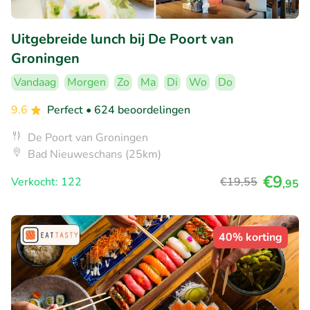
Uitgebreide lunch bij De Poort van
Groningen
Vandaag
Morgen
Zo
Ma
Di
Wo
Do
9.6
Perfect
• 624 beoordelingen
De Poort van Groningen
Bad Nieuweschans (25km)
€9
Verkocht: 122
€19
,55
,95
40% korting